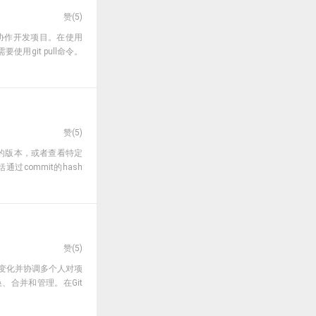
赞(
5
)
效地协作开发项目。在使用
用git pull命令。
赞(
5
)
定的版本，或者查看特定
commit的hash
赞(
5
)
件的变化并协调多个人对项
、合并和管理。在Git