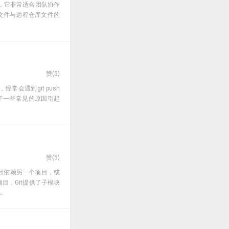
系统，它非常适合团队协作
地文件与远程仓库文件的
赞(
5
)
，经常会遇到git push
由于一些常见的原因引起
赞(
5
)
项目依赖另一个项目，或
目，Git提供了子模块
.