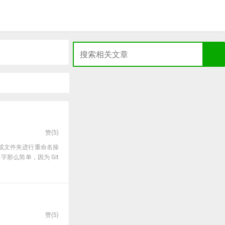
赞(
5
)
对文件或文件夹进行重命名操
字那么简单，因为 Git
赞(
5
)