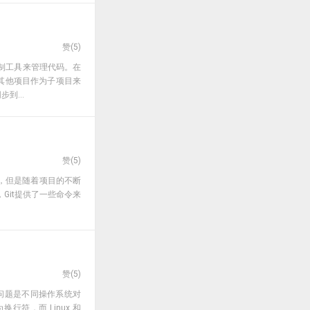
赞(
5
)
本控制工具来管理代码。在
其他项目作为子项目来
到...
赞(
5
)
系统，但是随着项目的不断
Git提供了一些命令来
赞(
5
)
常见的问题是不同操作系统对
行符，而 Linux 和