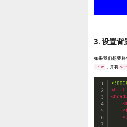
3. 设置
如果我们想要将t
，并将
true
sce
<!DOC
<
html
<
head
<
<
<
     