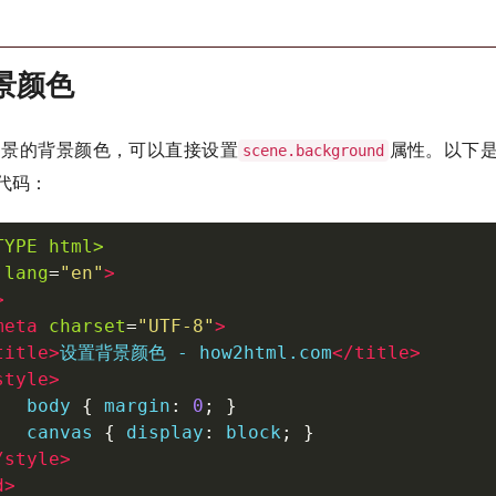
背景颜色
.js场景的背景颜色，可以直接设置
属性。以下
scene.background
代码：
TYPE html>
lang
=
"
en
"
>
>
meta
charset
=
"
UTF-8
"
>
title
>
设置背景颜色 - how2html.com
</
title
>
style
>
   body 
{
 margin
:
0
;
}
   canvas 
{
 display
:
 block
;
}
/
style
>
d
>