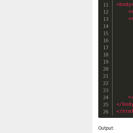
<
body
<
<
     
     
     
     
<
</
bod
</
htm
Output: