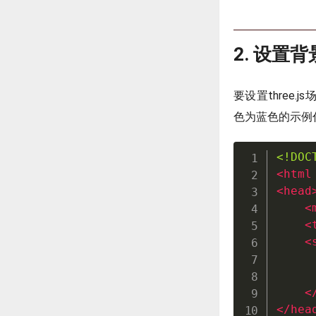
2. 设置
要设置three
色为蓝色的示例
<!DOC
<
html
<
head
<
<
<
     
     
<
</
hea