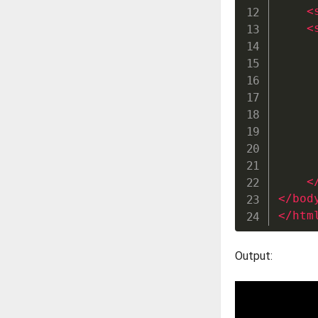
<
<
     
     
     
<
</
bod
</
htm
Output: