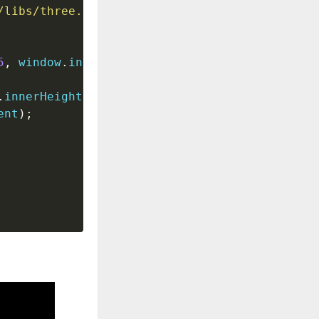
/libs/three.js/r128/three.min.js
"
>
</
script
>
5
,
 window
.
innerWidth
/
window
.
innerHeight
,
0.1
,
.
innerHeight
);
ent
);