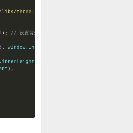
/libs/three.js/r128/three.min.js
"
>
</
script
>
f
);
// 设置背景颜色为蓝色
5
,
 window
.
innerWidth
/
window
.
innerHeight
,
0.1
,
.
innerHeight
);
ent
);