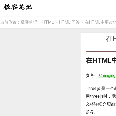
当前位置：
极客笔记
HTML
HTML 问答
在HTML中更改th
>
>
>
在
在HTML
参考：
Changing 
Three.js 
用three.j
文将详细介绍如何
参考。