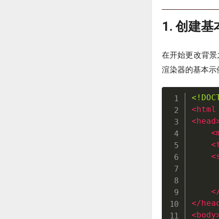
1. 创建基本
在开始更改背景之
渲染器的基本示
<!DOC
<
html
<
head
<
<
<
     
     
<
</
hea
<
body