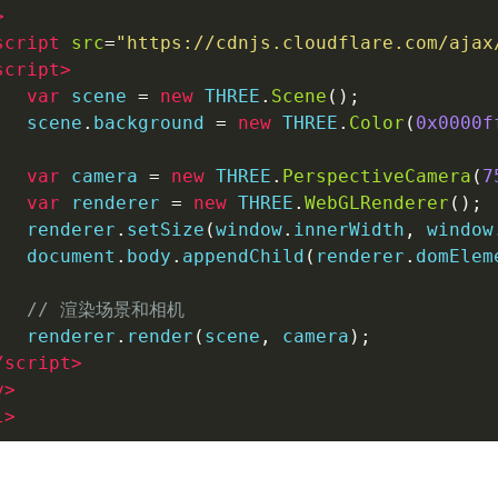
>
script
src
=
"
https://cdnjs.cloudflare.com/ajax
script
>
var
 scene 
=
new
 THREE
.
Scene
();
   scene
.
background 
=
new
 THREE
.
Color
(
0x0000f
var
 camera 
=
new
 THREE
.
PerspectiveCamera
(
7
var
 renderer 
=
new
 THREE
.
WebGLRenderer
();
   renderer
.
setSize
(
window
.
innerWidth
,
 window
   document
.
body
.
appendChild
(
renderer
.
domElem
// 渲染场景和相机
   renderer
.
render
(
scene
,
 camera
);
/
script
>
y
>
l
>