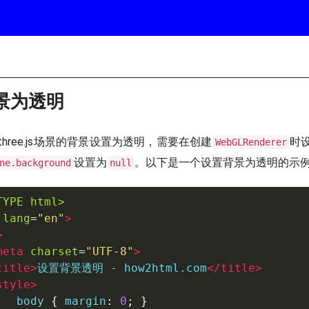
背景为透明
hree.js场景的背景设置为透明，需要在创建
时
WebGLRenderer
设置为
。以下是一个设置背景为透明的示
ne.background
null
TYPE html>
lang
=
"
en
"
>
>
meta
charset
=
"
UTF-8
"
>
title
>
设置背景透明 - how2html.com
</
title
>
style
>
   body 
{
 margin
:
0
;
}