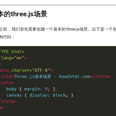
的three.js场景
前，我们首先需要创建一个基本的three.js场景。以下是一
例代码：
TYPE html>
lang
=
"
en
"
>
>
meta
charset
=
"
UTF-8
"
>
title
>
Three.js基本场景 - how2html.com
</
title
>
style
>
   body 
{
 margin
:
0
;
}
   canvas 
{
 display
:
 block
;
}
/
style
>
d
>
>