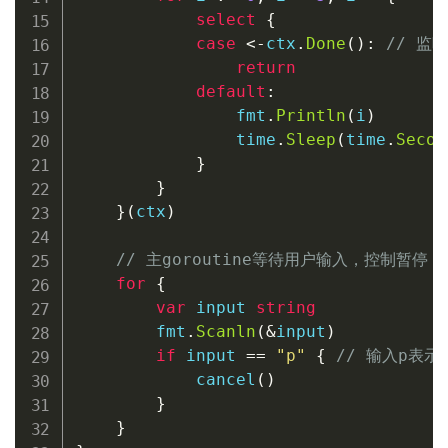
select
{
case
<-
ctx
.
Done
(
)
:
// 监
return
default
:
                fmt
.
Println
(
i
)
                time
.
Sleep
(
time
.
Secon
}
}
}
(
ctx
)
// 主goroutine等待用户输入，控制暂停
for
{
var
 input 
string
        fmt
.
Scanln
(
&
input
)
if
 input 
==
"p"
{
// 输入p表示
cancel
(
)
}
}