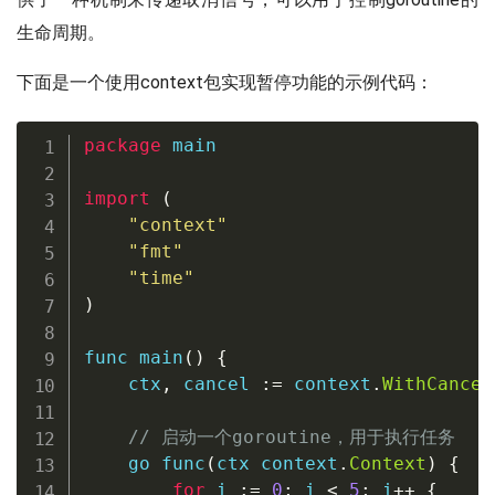
生命周期。
下面是一个使用context包实现暂停功能的示例代码：
package
 main

import
(
"context"
"fmt"
"time"
)
func
main
(
)
{
    ctx
,
 cancel 
:=
 context
.
WithCancel
// 启动一个goroutine，用于执行任务
go
func
(
ctx context
.
Context
)
{
for
 i 
:=
0
;
 i 
<
5
;
 i
++
{