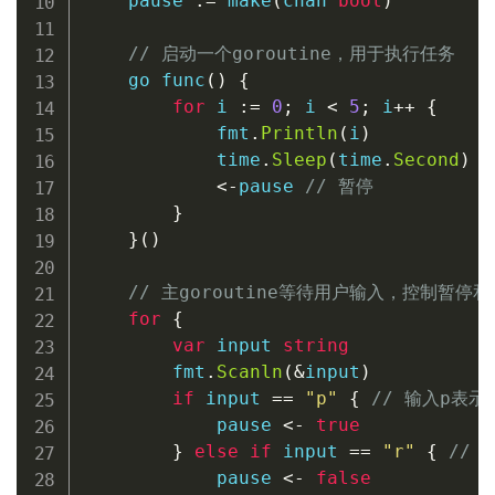
    pause 
:=
make
(
chan
bool
)
// 启动一个goroutine，用于执行任务
go
func
(
)
{
for
 i 
:=
0
;
 i 
<
5
;
 i
++
{
            fmt
.
Println
(
i
)
            time
.
Sleep
(
time
.
Second
)
<-
pause 
// 暂停
}
}
(
)
// 主goroutine等待用户输入，控制暂停
for
{
var
 input 
string
        fmt
.
Scanln
(
&
input
)
if
 input 
==
"p"
{
// 输入p表示
            pause 
<-
true
}
else
if
 input 
==
"r"
{
// 
            pause 
<-
false