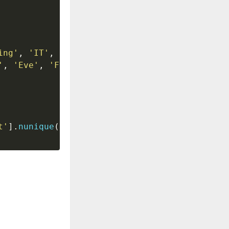
ing'
,
'IT'
,
'Sales'
]
,
'
,
'Eve'
,
'Frank'
]
,
t'
]
.
nunique
(
)