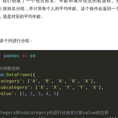
，我们创建了一个包含姓名、年龄和城市信息的数据框。
按姓名分组，并计算每个人的平均年龄。这个操作会返回一个Se
)
，值是对应的平均年龄。
持按多个列进行分组：
t
 pandas 
as
 pd

建示例数据框
pd
.
DataFrame
(
{
category'
:
[
'A'
,
'B'
,
'A'
,
'B'
,
'A'
]
,
subcategory'
:
[
'X'
,
'X'
,
'Y'
,
'Y'
,
'X'
]
,
value'
:
[
1
,
2
,
3
,
4
,
5
]
ategory和subcategory列进行分组并计算value的总和