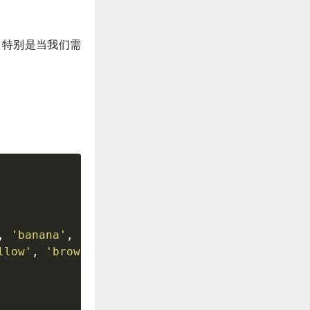
用，特别是当我们需
,
'banana'
,
'date'
]
,
llow'
,
'brown'
]