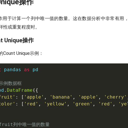
 Unique操作
ique操作用于计算一个列中唯一值的数量。这在数据分析中非常有
样性或重复程度时。
nt Unique操作
unt Unique示例：
t
 pandas 
as
 pd

建示例数据框
pd
.
DataFrame
(
{
fruit'
:
[
'apple'
,
'banana'
,
'apple'
,
'cherry'
color'
:
[
'red'
,
'yellow'
,
'green'
,
'red'
,
'ye
fruit列中唯一值的数量