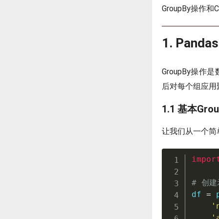
GroupBy操作
1. Panda
GroupBy
后对每个组应用
1.1 基本Gro
让我们从一个简
impor
# 创
df 
=
 
'
'