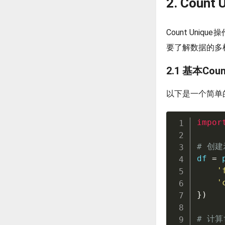
2. Count
Count Un
要了解数据的多
2.1 基本Cou
以下是一个简单的Co
impor
# 创
df 
=
 
'
'
}
)
# 计算