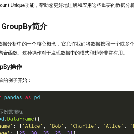
和Count Unique功能，帮助您更好地理解和应用这些重要的数据分
s GroupBy简介
操作是数据分析中的一个核心概念，它允许我们将数据按照一个或多
聚合函数。这种操作对于发现数据中的模式和趋势非常有用。
upBy操作
单的例子开始：
t
 pandas 
as
 pd

建示例数据框
pd
.
DataFrame
(
{
name'
:
[
'Alice'
,
'Bob'
,
'Charlie'
,
'Alice'
,
'
age'
:
[
25
,
30
,
35
,
25
,
31
]
,