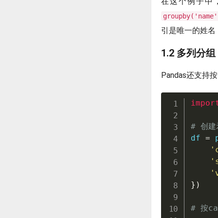
在这个例子中
groupby('name'
引是唯一的姓名
1.2 多列分组
Pandas还支
impor
# 创
df 
=
 
'
'
'
}
)
# 按c