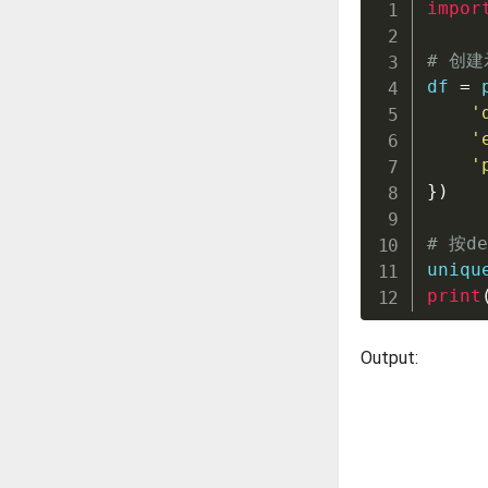
impor
# 创
df 
=
 
'
'
'
}
)
# 按d
uniqu
print
Output: