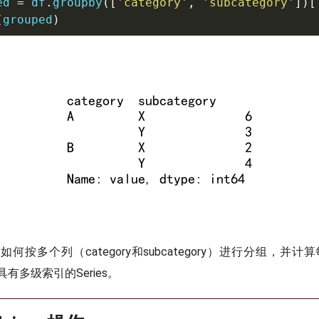
ed 
=
 df
.
groupby
(
[
'category'
,
'subcategory'
]
)
[
(
grouped
)
按多个列（category和subcategory）进行分组，并计算
有多级索引的Series。