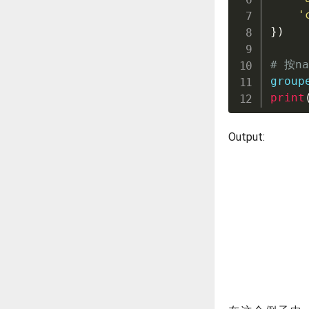
'
}
)
# 按
group
print
Output: