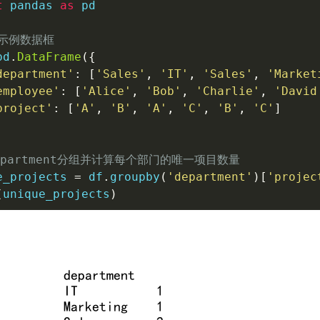
t
 pandas 
as
 pd

建示例数据框
pd
.
DataFrame
(
{
department'
:
[
'Sales'
,
'IT'
,
'Sales'
,
'Market
employee'
:
[
'Alice'
,
'Bob'
,
'Charlie'
,
'David
project'
:
[
'A'
,
'B'
,
'A'
,
'C'
,
'B'
,
'C'
]
epartment分组并计算每个部门的唯一项目数量
e_projects 
=
 df
.
groupby
(
'department'
)
[
'projec
(
unique_projects
)