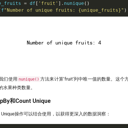
e_fruits 
=
 df
[
'fruit'
]
.
nunique
(
)
(
f
"Number of unique fruits: 
{
unique_fruits
}
"
)
我们使用
方法来计算’fruit’列中唯一值的数量。这
nunique()
的水果种类数量。
pBy和Count Unique
ount Unique操作可以结合使用，以获得更深入的数据洞察：