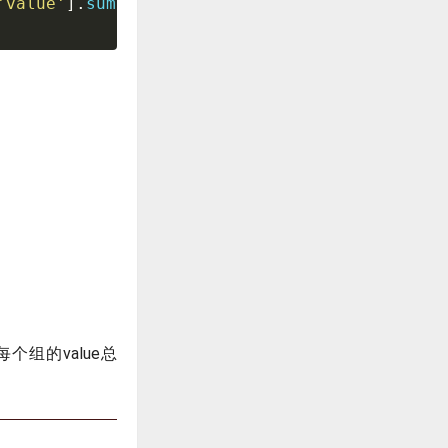
'value'
]
.
sum
(
)
每个组的value总