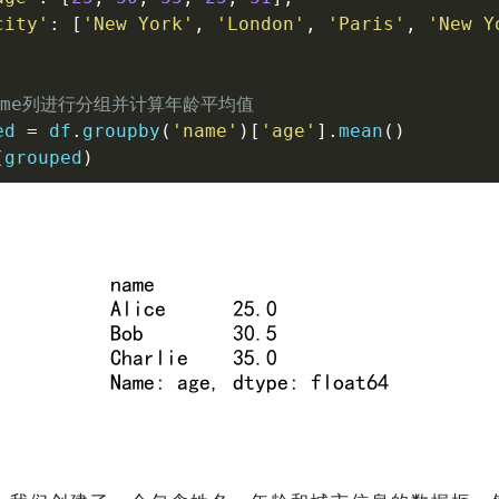
city'
:
[
'New York'
,
'London'
,
'Paris'
,
'New Y
name列进行分组并计算年龄平均值
ed 
=
 df
.
groupby
(
'name'
)
[
'age'
]
.
mean
(
)
(
grouped
)