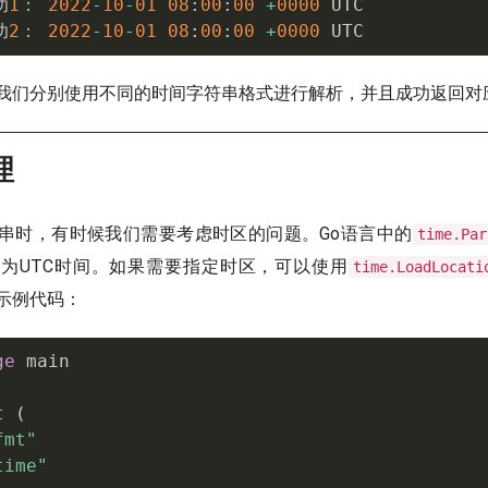
功
1
： 
2022
-
10
-
01
08
:
00
:
00
+
0000
 UTC

功
2
： 
2022
-
10
-
01
08
:
00
:
00
+
0000
 UTC
我们分别使用不同的时间字符串格式进行解析，并且成功返回对
理
串时，有时候我们需要考虑时区的问题。Go语言中的
time.Par
为UTC时间。如果需要指定时区，可以使用
time.LoadLocati
示例代码：
ge
 main

t
(
fmt"
time"