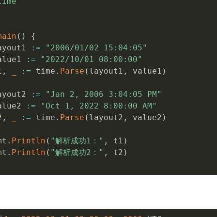
time"
main
(
)
{
ayout1 
:=
"2006/01/02 15:04:05"
alue1 
:=
"2022/10/01 08:00:00"
1
,
_
:=
 time
.
Parse
(
layout1
,
 value1
)
ayout2 
:=
"Jan 2, 2006 3:04:05 PM"
alue2 
:=
"Oct 1, 2022 8:00:00 AM"
2
,
_
:=
 time
.
Parse
(
layout2
,
 value2
)
mt
.
Println
(
"解析成功1："
,
 t1
)
mt
.
Println
(
"解析成功2："
,
 t2
)