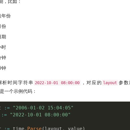
期，比如：
表年份
月份
日期
小时
分钟
秒钟
解析时间字符串
，对应的
参数
2022-10-01 08:00:00
layout
是一个示例代码：
t 
:=
"2006-01-02 15:04:05"
 
:=
"2022-10-01 08:00:00"
r 
:=
 time
.
Parse
(
layout
,
 value
)