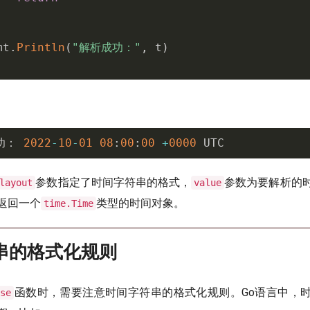
mt
.
Println
(
"解析成功："
,
 t
)
功： 
2022
-
10
-
01
08
:
00
:
00
+
0000
 UTC
参数指定了时间字符串的格式，
参数为要解析的
layout
value
返回一个
类型的时间对象。
time.Time
串的格式化规则
函数时，需要注意时间字符串的格式化规则。Go语言中，
rse