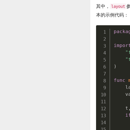
其中，
layout
本的示例代码：
packa
impor
"
"
)
func
    l
    v
    t
i
     