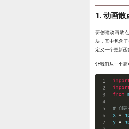
1. 动画
要创建动画散点图，
块，其中包含了
定义一个更新函
让我们从一个简
impor
impor
from
 
# 创
x 
=
 n
y 
=
 n