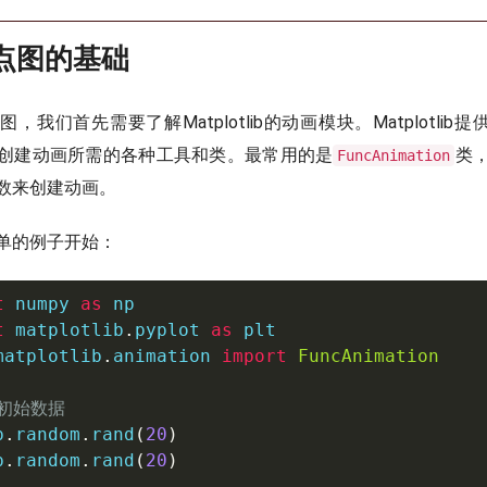
散点图的基础
我们首先需要了解Matplotlib的动画模块。Matplotlib提
创建动画所需的各种工具和类。最常用的是
类
FuncAnimation
数来创建动画。
单的例子开始：
t
 numpy 
as
t
 matplotlib
.
pyplot 
as
matplotlib
.
animation 
import
FuncAnimation
建初始数据
p
.
random
.
rand
(
20
)
p
.
random
.
rand
(
20
)