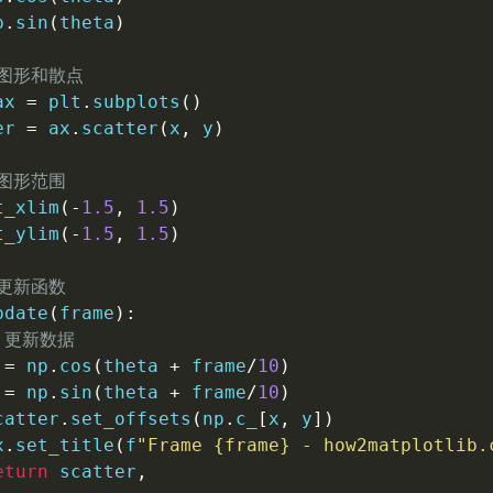
p
.
sin
(
theta
)
建图形和散点
ax 
=
 plt
.
subplots
(
)
er 
=
 ax
.
scatter
(
x
,
 y
)
置图形范围
t_xlim
(
-
1.5
,
1.5
)
t_ylim
(
-
1.5
,
1.5
)
义更新函数
pdate
(
frame
)
:
 更新数据
 
=
 np
.
cos
(
theta 
+
 frame
/
10
)
 
=
 np
.
sin
(
theta 
+
 frame
/
10
)
catter
.
set_offsets
(
np
.
c_
[
x
,
 y
]
)
x
.
set_title
(
f
"Frame 
{
frame
}
 - how2matplotlib.
eturn
 scatter
,