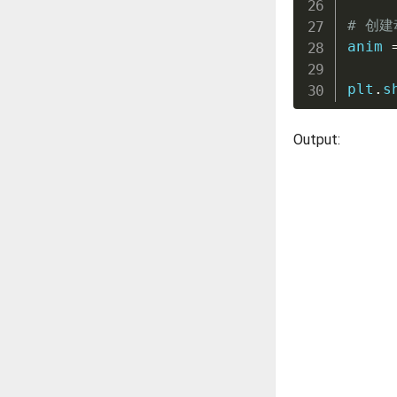
# 创建
anim 
plt
.
s
Output: