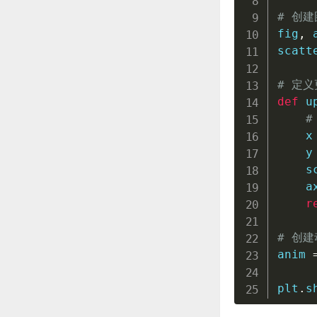
# 创
fig
,
 
scatt
# 定
def
u
#
    x
    y
    s
    a
r
# 创建
anim 
plt
.
s