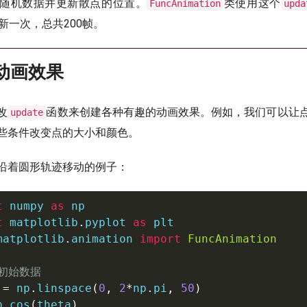
随机数据并更新散点的位置。
类使用这个
FuncAnimation
upda
新一次，总共200帧。
义动画效果
改
函数来创建各种有趣的动画效果。例如，我们可以让
update
些条件改变点的大小和颜色。
沿着圆形轨迹移动的例子：
t
 numpy 
as
t
 matplotlib
.
pyplot 
as
matplotlib
.
animation 
import
FuncAnimation
建初始数据
 
=
 np
.
linspace
(
0
,
2
*
np
.
pi
,
50
)
p
.
cos
(
theta
)