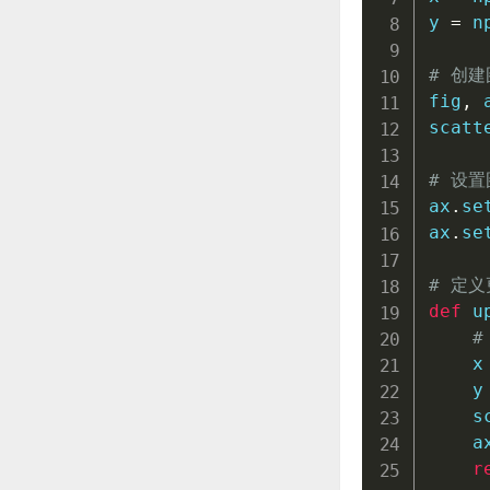
y 
=
 n
# 创
fig
,
 
scatt
# 设
ax
.
se
ax
.
se
# 定
def
u
#
    x
    y
    s
    a
r