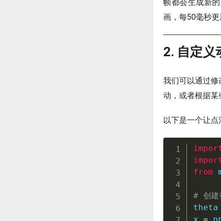
帧都会生成新的
画，每50毫秒更
2. 自定
我们可以通过修
动，或者根据某
以下是一个让点
impor
impor
from
 
# 创
theta
x 
=
 n