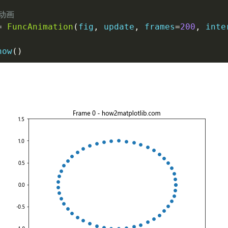
动画
=
FuncAnimation
(
fig
,
 update
,
 frames
=
200
,
 inte
how
(
)