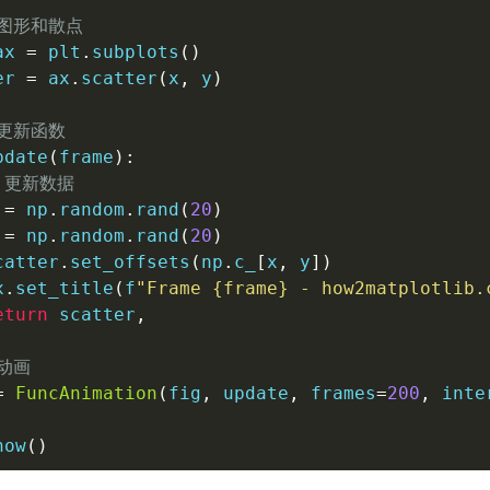
建图形和散点
ax 
=
 plt
.
subplots
(
)
er 
=
 ax
.
scatter
(
x
,
 y
)
义更新函数
pdate
(
frame
)
:
 更新数据
 
=
 np
.
random
.
rand
(
20
)
 
=
 np
.
random
.
rand
(
20
)
catter
.
set_offsets
(
np
.
c_
[
x
,
 y
]
)
x
.
set_title
(
f
"Frame 
{
frame
}
 - how2matplotlib.
eturn
 scatter
,
动画
=
FuncAnimation
(
fig
,
 update
,
 frames
=
200
,
 inte
how
(
)