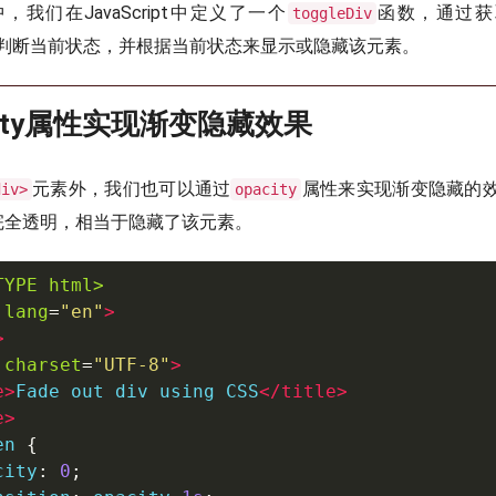
我们在JavaScript中定义了一个
函数，通过获
toggleDiv
判断当前状态，并根据当前状态来显示或隐藏该元素。
city属性实现渐变隐藏效果
元素外，我们也可以通过
属性来实现渐变隐藏的
div>
opacity
完全透明，相当于隐藏了该元素。
TYPE html>
lang
=
"
en
"
>
>
charset
=
"
UTF-8
"
>
e
>
Fade out div using CSS
</
title
>
e
>
en 
{
city
:
0
;