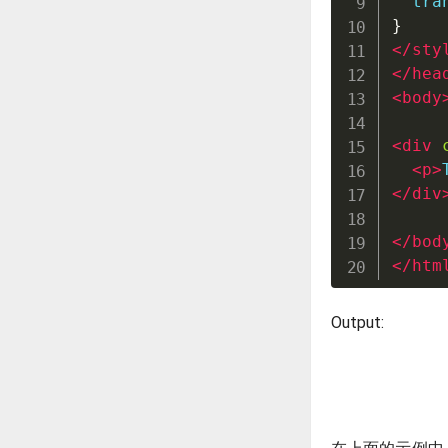
  tra
}
</
sty
</
hea
<
body
<
div
<
p
>
</
div
</
bod
</
htm
Output: