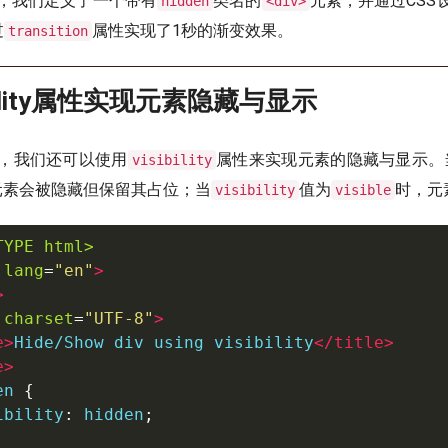
，我们定义了一个带有
类名的
元素，并通过CSS
hidden
<div>
过
属性实现了1秒的渐变效果。
transition
bility属性实现元素隐藏与显示
，我们还可以使用
属性来实现元素的隐藏与显示。
visibility
元素会被隐藏但保留其占位；当
值为
时，元
visibility
visible
TYPE html>
lang
=
"
en
"
>
>
charset
=
"
UTF-8
"
>
e
>
Hide/Show div using visibility
</
title
>
e
>
en 
{
ibility
:
 hidden
;