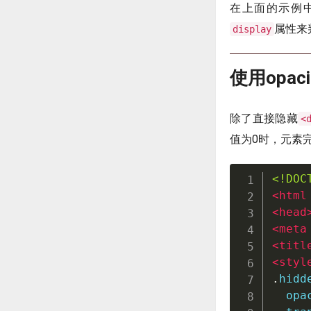
在上面的示例中，
属性来
display
使用opa
除了直接隐藏
<
值为0时，元素
<!DOC
<
html
<
head
<
meta
<
titl
<
styl
.
hidd
  opa