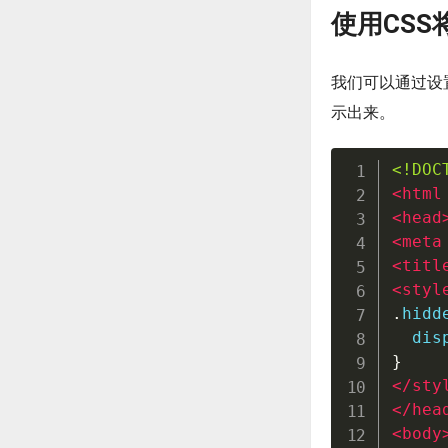
使用CSS
我们可以通过设
示出来。
<!DOC
<
html
<
head
<
meta
<
titl
<
styl
.
hidd
  dis
}
</
sty
</
hea
<
body