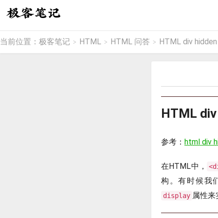
当前位置：
极客笔记
HTML
HTML 问答
HTML div hidden
>
>
>
HTML div
参考：
html div 
在HTML中，
<d
构。有时候我
属性来
display