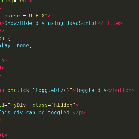
lang
=
"
en
"
>
>
charset
=
"
UTF-8
"
>
e
>
Show/Hide div using JavaScript
</
title
>
e
>
en 
{
play
:
 none
;
le
>
d
>
>
on
onclick
=
"
toggleDiv
()
"
>
Toggle div
</
button
>
id
=
"
myDiv
"
class
=
"
hidden
"
>
This div can be toggled.
</
p
>
>
pt
>