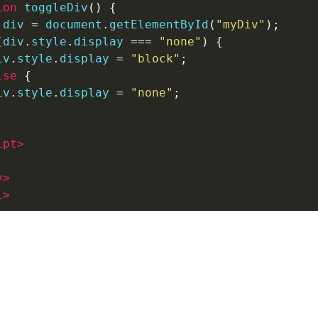
ion
 toggleDiv
()
{
 div 
=
 document
.
getElementById
(
"myDiv"
);
(
div
.
style
.
display 
===
"none"
)
{
iv
.
style
.
display 
=
"block"
;
lse
{
iv
.
style
.
display 
=
"none"
;
ipt
>
y
>
l
>