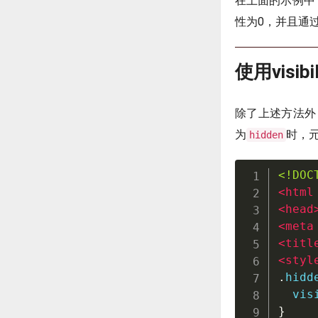
在上面的示例中
性为0，并且通
使用visi
除了上述方法外
为
时，
hidden
<!DOC
<
html
<
head
<
meta
<
titl
<
styl
.
hidd
  vis
}