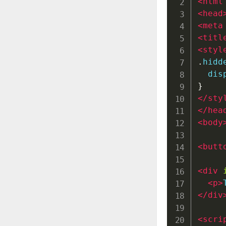
<
html
<
head
<
meta
<
titl
<
styl
.
hidd
  dis
}
</
sty
</
hea
<
body
<
butt
<
div
<
p
>
</
div
<
scri