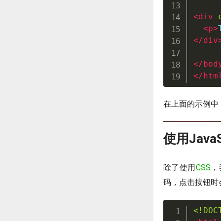
<
div
<
p
>
</
div
</
bod
</
htm
在上面的示例中
使用Java
除了使用
CSS
，
码，点击按钮时
<!DOC