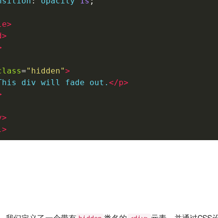
nsition
:
 opacity 
1s
;
le
>
d
>
>
class
=
"
hidden
"
>
This div will fade out.
</
p
>
>
y
>
l
>