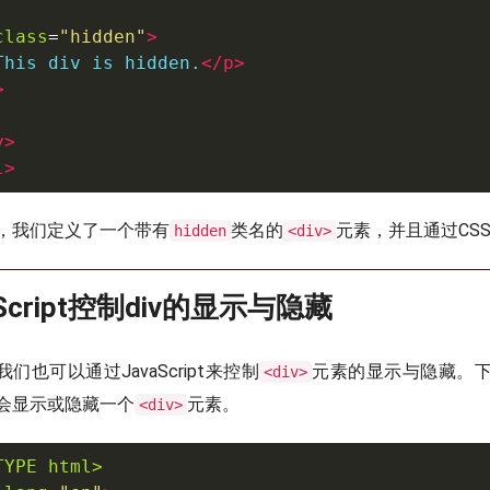
class
=
"
hidden
"
>
This div is hidden.
</
p
>
>
y
>
l
>
，我们定义了一个带有
类名的
元素，并且通过CS
hidden
<div>
Script控制div的显示与隐藏
我们也可以通过JavaScript来控制
元素的显示与隐藏。
<div>
会显示或隐藏一个
元素。
<div>
TYPE html>