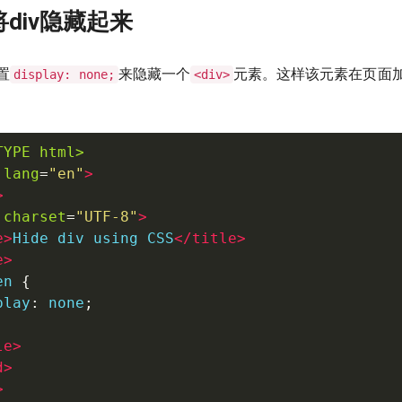
将div隐藏起来
置
来隐藏一个
元素。这样该元素在页面
display: none;
<div>
TYPE html>
lang
=
"
en
"
>
>
charset
=
"
UTF-8
"
>
e
>
Hide div using CSS
</
title
>
e
>
en 
{
play
:
 none
;
le
>
d
>
>