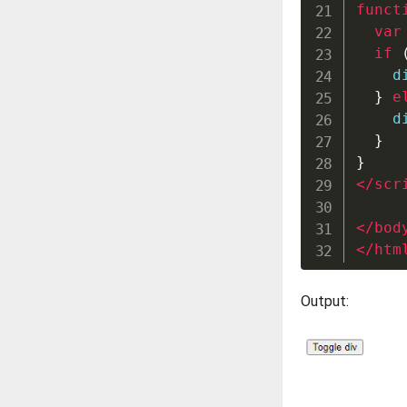
funct
var
if
    d
}
e
    d
}
}
</
scr
</
bod
</
htm
Output: