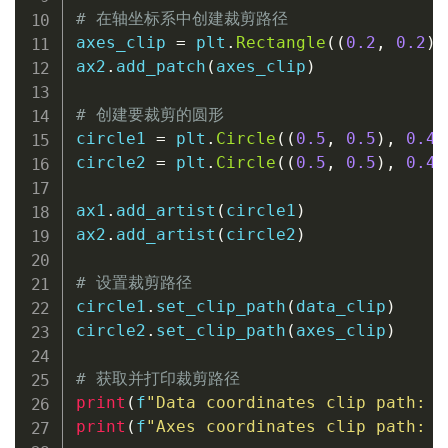
# 在轴坐标系中创建裁剪路径
axes_clip 
=
 plt
.
Rectangle
(
(
0.2
,
0.2
)
,
ax2
.
add_patch
(
axes_clip
)
# 创建要裁剪的圆形
circle1 
=
 plt
.
Circle
(
(
0.5
,
0.5
)
,
0.4
,
circle2 
=
 plt
.
Circle
(
(
0.5
,
0.5
)
,
0.4
,
ax1
.
add_artist
(
circle1
)
ax2
.
add_artist
(
circle2
)
# 设置裁剪路径
circle1
.
set_clip_path
(
data_clip
)
circle2
.
set_clip_path
(
axes_clip
)
# 获取并打印裁剪路径
print
(
f
"Data coordinates clip path: 
{
print
(
f
"Axes coordinates clip path: 
{