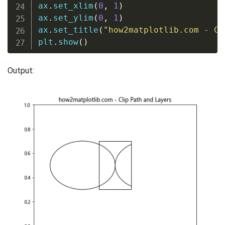
ax
.
set_xlim
(
0
,
1
)
ax
.
set_ylim
(
0
,
1
)
ax
.
set_title
(
"how2matplotlib.com - Cl
plt
.
show
(
)
Output: