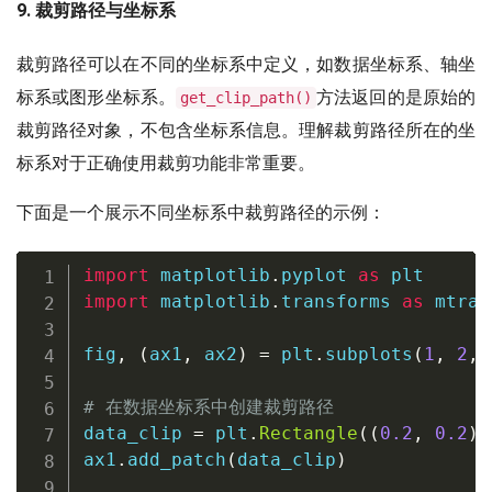
9. 裁剪路径与坐标系
裁剪路径可以在不同的坐标系中定义，如数据坐标系、轴坐
标系或图形坐标系。
方法返回的是原始的
get_clip_path()
裁剪路径对象，不包含坐标系信息。理解裁剪路径所在的坐
标系对于正确使用裁剪功能非常重要。
下面是一个展示不同坐标系中裁剪路径的示例：
import
 matplotlib
.
pyplot 
as
import
 matplotlib
.
transforms 
as
 mtran
fig
,
(
ax1
,
 ax2
)
=
 plt
.
subplots
(
1
,
2
,
 
# 在数据坐标系中创建裁剪路径
data_clip 
=
 plt
.
Rectangle
(
(
0.2
,
0.2
)
,
ax1
.
add_patch
(
data_clip
)