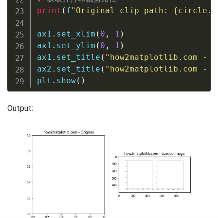
print
(
f
"Original clip path: 
{
circle
.
g
ax1
.
set_xlim
(
0
,
1
)
ax1
.
set_ylim
(
0
,
1
)
ax1
.
set_title
(
"how2matplotlib.com - O
ax2
.
set_title
(
"how2matplotlib.com - L
plt
.
show
(
)
Output: