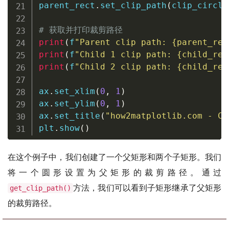
parent_rect
.
set_clip_path
(
clip_circle
# 获取并打印裁剪路径
print
(
f
"Parent clip path: 
{
parent_rec
print
(
f
"Child 1 clip path: 
{
child_rec
print
(
f
"Child 2 clip path: 
{
child_rec
ax
.
set_xlim
(
0
,
1
)
ax
.
set_ylim
(
0
,
1
)
ax
.
set_title
(
"how2matplotlib.com - Cl
plt
.
show
(
)
在这个例子中，我们创建了一个父矩形和两个子矩形。我们
将一个圆形设置为父矩形的裁剪路径。通过
方法，我们可以看到子矩形继承了父矩形
get_clip_path()
的裁剪路径。