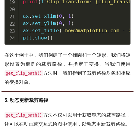
print
(
f
"Clip transform: 
{
clip_transfo
ax
.
set_xlim
(
0
,
1
)
ax
.
set_ylim
(
0
,
1
)
ax
.
set_title
(
"how2matplotlib.com - Cl
plt
.
show
(
)
在这个例子中，我们创建了一个椭圆和一个矩形。我们将矩
形设置为椭圆的裁剪路径，并指定了变换。当我们使用
方法时，我们得到了裁剪路径对象和相应
get_clip_path()
的变换对象。
5. 动态更新裁剪路径
方法不仅可以用于获取静态的裁剪路径，
get_clip_path()
还可以在动画或交互式绘图中使用，以动态更新裁剪路径。