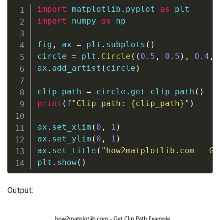
import
 matplotlib
.
pyplot 
as
import
 numpy 
as
 np

fig
,
 ax 
=
 plt
.
subplots
(
)
circle 
=
 plt
.
Circle
(
(
0.5
,
0.5
)
,
0.4
,
 
ax
.
add_artist
(
circle
)
clip_path 
=
 circle
.
get_clip_path
(
)
print
(
f
"Clip path: 
{
clip_path
}
"
)
ax
.
set_xlim
(
0
,
1
)
ax
.
set_ylim
(
0
,
1
)
ax
.
set_title
(
"how2matplotlib.com - Ge
plt
.
show
(
)
Output: