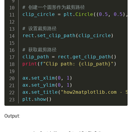
# 创建一个圆形作为裁剪路径
clip_circle 
=
 plt
.
Circle
(
(
0.5
,
0.5
)
,
# 设置裁剪路径
rect
.
set_clip_path
(
clip_circle
)
# 获取裁剪路径
clip_path 
=
 rect
.
get_clip_path
(
)
print
(
f
"Clip path: 
{
clip_path
}
"
)
ax
.
set_xlim
(
0
,
1
)
ax
.
set_ylim
(
0
,
1
)
ax
.
set_title
(
"how2matplotlib.com - Se
plt
.
show
(
)
Output: