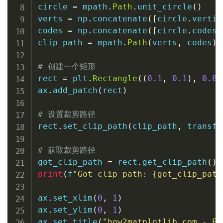
circle 
=
 mpath
.
Path
.
unit_circle
(
)
verts 
=
 np
.
concatenate
(
[
circle
.
vertic
codes 
=
 np
.
concatenate
(
[
circle
.
codes
,
clip_path 
=
 mpath
.
Path
(
verts
,
 codes
)
# 创建一个矩形
rect 
=
 plt
.
Rectangle
(
(
0.1
,
0.1
)
,
0.8
,
ax
.
add_patch
(
rect
)
# 设置裁剪路径
rect
.
set_clip_path
(
clip_path
,
 transfo
# 获取裁剪路径
got_clip_path 
=
 rect
.
get_clip_path
(
)
print
(
f
"Got clip path: 
{
got_clip_path
ax
.
set_xlim
(
0
,
1
)
ax
.
set_ylim
(
0
,
1
)
ax
.
set_title
(
"how2matplotlib.com - Pa