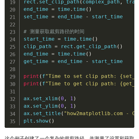
rect
.
set_clip_path
(
complex_path
,
 tran
end_time 
=
 time
.
time
(
)
set_time 
=
 end_time 
-
 start_time

# 测量获取裁剪路径的时间
start_time 
=
 time
.
time
(
)
clip_path 
=
 rect
.
get_clip_path
(
)
end_time 
=
 time
.
time
(
)
get_time 
=
 end_time 
-
 start_time

print
(
f
"Time to set clip path: 
{
set_t
print
(
f
"Time to get clip path: 
{
get_t
ax
.
set_xlim
(
0
,
1
)
ax
.
set_ylim
(
0
,
1
)
ax
.
set_title
(
"how2matplotlib.com - Cl
plt
.
show
(
)
这个例子创建了一个复杂的裁剪路径，并测量了设置和获取