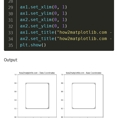
ax1
.
set_xlim
(
0
,
1
)
ax1
.
set_ylim
(
0
,
1
)
ax2
.
set_xlim
(
0
,
1
)
ax2
.
set_ylim
(
0
,
1
)
ax1
.
set_title
(
"how2matplotlib.com - D
ax2
.
set_title
(
"how2matplotlib.com - A
plt
.
show
(
)
Output: