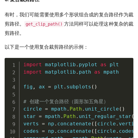
有时，我们可能需要使用多个形状组合成的复合路径作为裁
剪路径。
方法同样可以处理这种复杂的裁
get_clip_path()
剪路径。
以下是一个使用复合裁剪路径的示例：
import
 matplotlib
.
pyplot 
as
import
 matplotlib
.
path 
as
 mpath

fig
,
 ax 
=
 plt
.
subplots
(
)
# 创建一个复合路径（圆形加五角星）
circle 
=
 mpath
.
Path
.
unit_circle
(
)
star 
=
 mpath
.
Path
.
unit_regular_star
(
5
verts 
=
 np
.
concatenate
(
[
circle
.
vertic
codes 
=
 np
.
concatenate
(
[
circle
.
codes
,