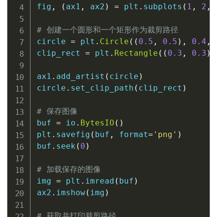
fig
,
(
ax1
,
 ax2
)
=
 plt
.
subplots
(
1
,
2
,
 
# 创建一个圆形和一个矩形作为裁剪路径
circle 
=
 plt
.
Circle
(
(
0.5
,
0.5
)
,
0.4
,
 
clip_rect 
=
 plt
.
Rectangle
(
(
0.3
,
0.3
)
,
ax1
.
add_artist
(
circle
)
circle
.
set_clip_path
(
clip_rect
)
# 保存图像
buf 
=
 io
.
BytesIO
(
)
plt
.
savefig
(
buf
,
format
=
'png'
)
buf
.
seek
(
0
)
# 加载保存的图像
img 
=
 plt
.
imread
(
buf
)
ax2
.
imshow
(
img
)
# 获取并打印裁剪路径