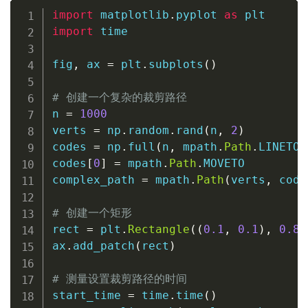
import
 matplotlib
.
pyplot 
as
import
 time

fig
,
 ax 
=
 plt
.
subplots
(
)
# 创建一个复杂的裁剪路径
n 
=
1000
verts 
=
 np
.
random
.
rand
(
n
,
2
)
codes 
=
 np
.
full
(
n
,
 mpath
.
Path
.
LINETO
)
codes
[
0
]
=
 mpath
.
Path
.
MOVETO

complex_path 
=
 mpath
.
Path
(
verts
,
 code
# 创建一个矩形
rect 
=
 plt
.
Rectangle
(
(
0.1
,
0.1
)
,
0.8
,
ax
.
add_patch
(
rect
)
# 测量设置裁剪路径的时间
start_time 
=
 time
.
time
(
)