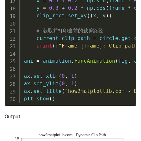
    x 
=
0.3
+
0.2
*
 np
.
sin
(
frame 
*
0.
    y 
=
0.3
+
0.2
*
 np
.
cos
(
frame 
*
0.
    clip_rect
.
set_xy
(
(
x
,
 y
)
)
# 获取并打印当前的裁剪路径
    current_clip_path 
=
 circle
.
get_cl
print
(
f
"Frame 
{
frame
}
: Clip path 
ani 
=
 animation
.
FuncAnimation
(
fig
,
 an
ax
.
set_xlim
(
0
,
1
)
ax
.
set_ylim
(
0
,
1
)
ax
.
set_title
(
"how2matplotlib.com - Dy
plt
.
show
(
)
Output: