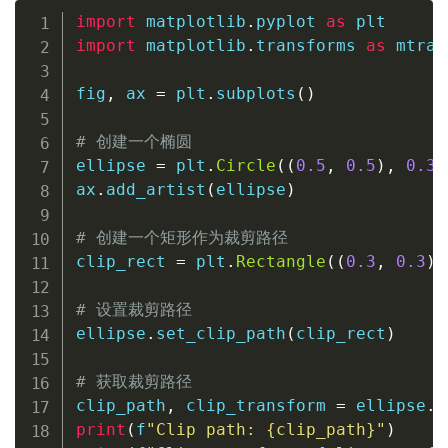
import
 matplotlib
.
pyplot 
as
import
 matplotlib
.
transforms 
as
 mtran
fig
,
 ax 
=
 plt
.
subplots
(
)
# 创建一个椭圆
ellipse 
=
 plt
.
Circle
(
(
0.5
,
0.5
)
,
0.3
,
ax
.
add_artist
(
ellipse
)
# 创建一个矩形作为裁剪路径
clip_rect 
=
 plt
.
Rectangle
(
(
0.3
,
0.3
)
,
# 设置裁剪路径
ellipse
.
set_clip_path
(
clip_rect
)
# 获取裁剪路径
clip_path
,
 clip_transform 
=
 ellipse
.
g
print
(
f
"Clip path: 
{
clip_path
}
"
)