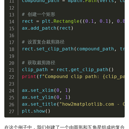
compound_path 
=
 mpath
.
Path
(
verts
,
 cod
# 创建一个矩形
rect 
=
 plt
.
Rectangle
(
(
0.1
,
0.1
)
,
0.8
,
ax
.
add_patch
(
rect
)
# 设置复合裁剪路径
rect
.
set_clip_path
(
compound_path
,
 tra
# 获取裁剪路径
clip_path 
=
 rect
.
get_clip_path
(
)
print
(
f
"Compound clip path: 
{
clip_pat
ax
.
set_xlim
(
0
,
1
)
ax
.
set_ylim
(
0
,
1
)
ax
.
set_title
(
"how2matplotlib.com - Co
plt
.
show
(
)
在这个例子中，我们创建了一个由圆形和五角星组成的复合