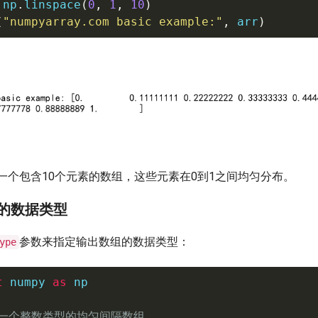
 np
.
linspace
(
0
,
1
,
10
)
(
"numpyarray.com basic example:"
,
 arr
)
一个包含10个元素的数组，这些元素在0到1之间均匀分布。
组的数据类型
参数来指定输出数组的数据类型：
ype
t
 numpy 
as
 np

建一个整数类型的均匀间隔数组