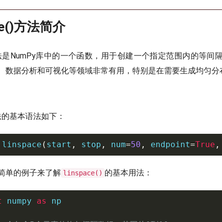
pace()方法简介
法是NumPy库中的一个函数，用于创建一个指定范围内的等间
、数据分析和可视化等领域非常有用，特别是在需要生成均匀分
法的基本语法如下：
.
linspace
(
start
,
 stop
,
 num
=
50
,
 endpoint
=
True
,
简单的例子来了解
的基本用法：
linspace()
t
 numpy 
as
 np
