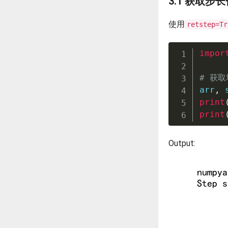
3.1 获取步
使用
retstep=Tr
impor
# 获
arr
,
 
print
print
Output: