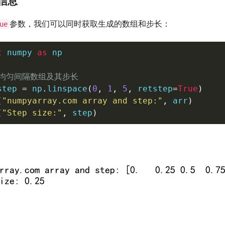
长信息
参数，我们可以同时获取生成的数组和步长：
ue
t
 numpy 
as
 np

取均匀间隔数组及其步长
step 
=
 np
.
linspace
(
0
,
1
,
5
,
 retstep
=
True
)
(
"numpyarray.com array and step:"
,
 arr
)
(
"Step size:"
,
 step
)