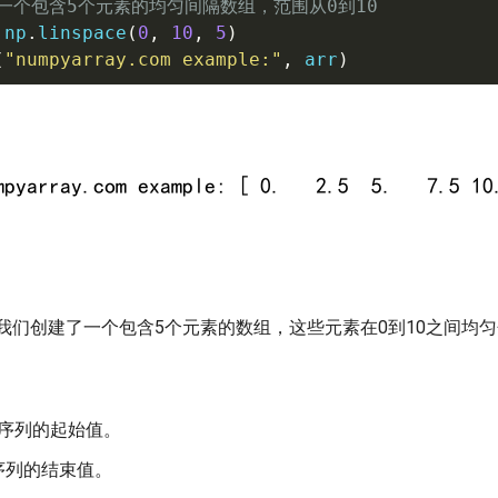
建一个包含5个元素的均匀间隔数组，范围从0到10
 np
.
linspace
(
0
,
10
,
5
)
(
"numpyarray.com example:"
,
 arr
)
我们创建了一个包含5个元素的数组，这些元素在0到10之间均
序列的起始值。
序列的结束值。