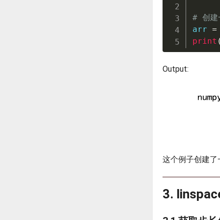
# 创
arr 
=
print
Output:
这个例子创建了
3. lins