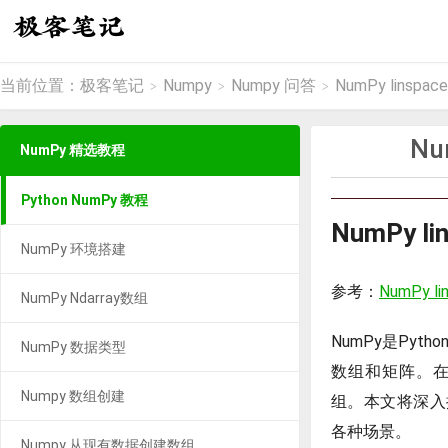
当前位置：
极客笔记
Numpy
Numpy 问答
NumPy lins
>
>
>
Nu
NumPy 精选教程
Python NumPy 教程
NumPy 
NumPy 环境搭建
参考：
NumPy lin
NumPy Ndarray数组
NumPy是Py
NumPy 数据类型
数组和矩阵。在N
Numpy 数组创建
组。本文将深入探
各种场景。
Numpy 从现有数据创建数组