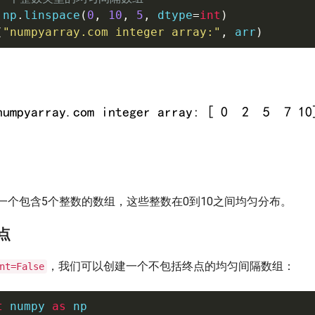
 np
.
linspace
(
0
,
10
,
5
,
 dtype
=
int
)
(
"numpyarray.com integer array:"
,
 arr
)
一个包含5个整数的数组，这些整数在0到10之间均匀分布。
终点
，我们可以创建一个不包括终点的均匀间隔数组：
nt=False
t
 numpy 
as
 np
