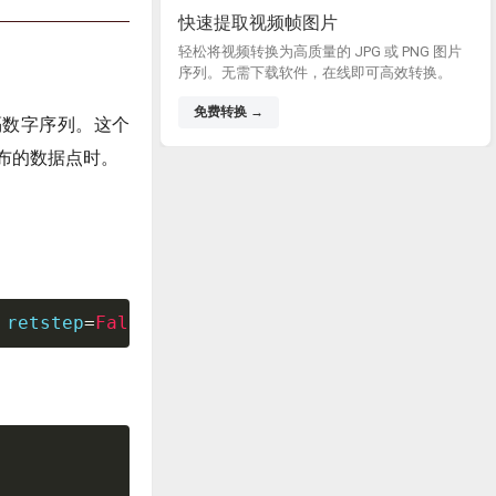
快速提取视频帧图片
轻松将视频转换为高质量的 JPG 或 PNG 图片
序列。无需下载软件，在线即可高效转换。
免费转换 →
隔数字序列。这个
布的数据点时。
 retstep
=
False
,
 dtype
=
None
,
 axis
=
0
)