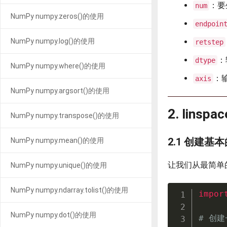
：要
num
NumPy numpy.zeros()的使用
endpoin
NumPy numpy.log()的使用
retstep
：
dtype
NumPy numpy.where()的使用
：
axis
NumPy numpy.argsort()的使用
2. lins
NumPy numpy.transpose()的使用
2.1 创建
NumPy numpy.mean()的使用
让我们从最简单
NumPy numpy.unique()的使用
NumPy numpy.ndarray.tolist()的使用
impor
NumPy numpy.dot()的使用
# 创