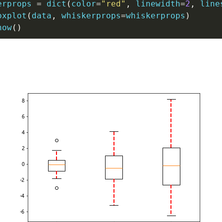
erprops 
=
dict
(
color
=
"red"
,
 linewidth
=
2
,
 line
oxplot
(
data
,
 whiskerprops
=
whiskerprops
)
how
(
)