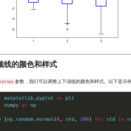
须线的颜色和样式
参数，我们可以调整上下须线的颜色和样式。以下是示
rprops
t
 matplotlib
.
pyplot 
as
t
 numpy 
as
 np

=
[
np
.
random
.
normal
(
0
,
 std
,
100
)
for
 std 
in
r