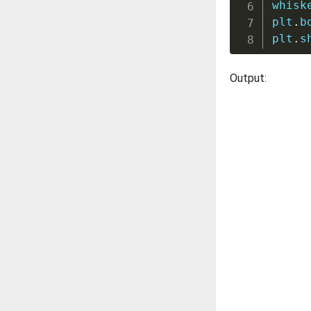
whisk
plt
.
b
plt
.
s
Output: