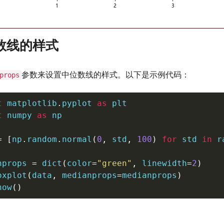
数线的样式
参数来设置中位数线的样式。以下是示例代码：
props
t
 matplotlib
.
pyplot 
as
t
 numpy 
as
 np

=
[
np
.
random
.
normal
(
0
,
 std
,
100
)
for
 std 
in
r
nprops 
=
dict
(
color
=
"green"
,
 linewidth
=
2
)
oxplot
(
data
,
 medianprops
=
medianprops
)
how
(
)