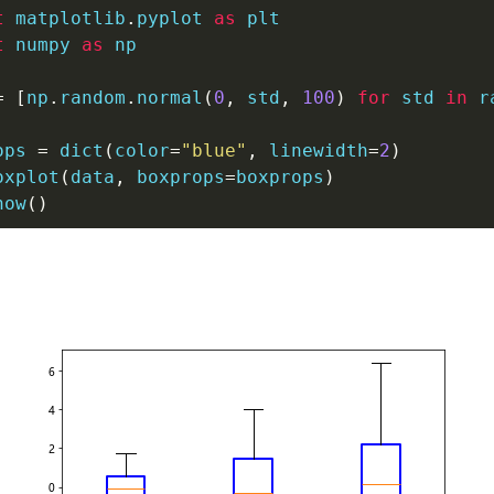
t
 matplotlib
.
pyplot 
as
t
 numpy 
as
 np

=
[
np
.
random
.
normal
(
0
,
 std
,
100
)
for
 std 
in
r
ops 
=
dict
(
color
=
"blue"
,
 linewidth
=
2
)
oxplot
(
data
,
 boxprops
=
boxprops
)
how
(
)