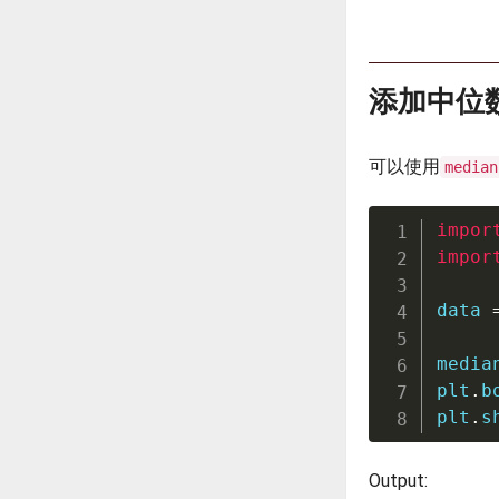
添加中位
可以使用
median
impor
impor
data 
media
plt
.
b
plt
.
s
Output: