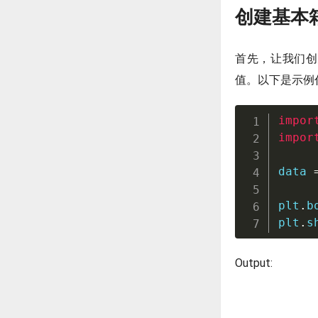
创建基本
首先，让我们创
值。以下是示例
impor
impor
data 
plt
.
b
plt
.
s
Output: