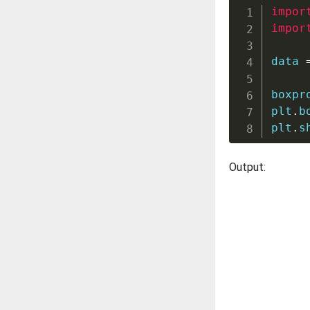
impor
impor
data 
boxpr
plt
.
b
plt
.
s
Output: