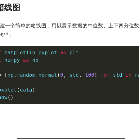
箱线图
建一个简单的箱线图，用以展示数据的中位数、上下四分位
代码：
t
 matplotlib
.
pyplot 
as
t
 numpy 
as
 np

=
[
np
.
random
.
normal
(
0
,
 std
,
100
)
for
 std 
in
r
oxplot
(
data
)
how
(
)