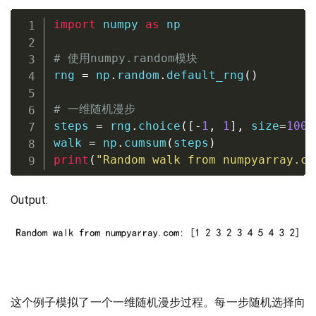
import
 numpy 
as
 np

# 使用numpy.random模块
rng 
=
 np
.
random
.
default_rng
(
)
# 一维随机漫步
steps 
=
 rng
.
choice
(
[
-
1
,
1
]
,
 size
=
1000
walk 
=
 np
.
cumsum
(
steps
)
print
(
"Random walk from numpyarray.co
Output:
这个例子模拟了一个一维随机漫步过程。每一步随机选择向