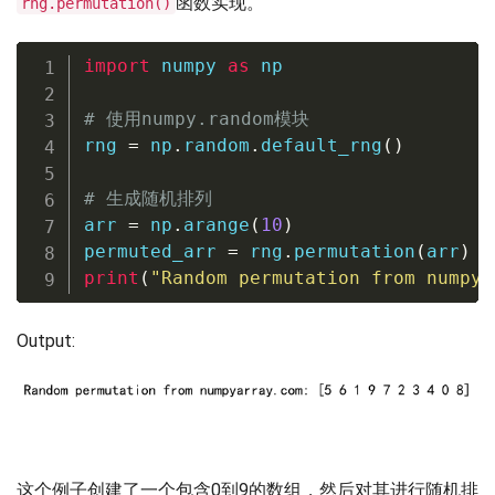
函数实现。
rng.permutation()
import
 numpy 
as
 np

# 使用numpy.random模块
rng 
=
 np
.
random
.
default_rng
(
)
# 生成随机排列
arr 
=
 np
.
arange
(
10
)
permuted_arr 
=
 rng
.
permutation
(
arr
)
print
(
"Random permutation from numpya
Output:
这个例子创建了一个包含0到9的数组，然后对其进行随机排