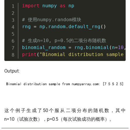
import
 numpy 
as
 np

# 使用numpy.random模块
rng 
=
 np
.
random
.
default_rng
(
)
# 生成n=10, p=0.5的二项分布随机数
binomial_random 
=
 rng
.
binomial
(
n
=
10
,
 
print
(
"Binomial distribution sample f
Output:
这个例子生成了50个服从二项分布的随机数，其中
n=10（试验次数），p=0.5（每次试验成功的概率）。