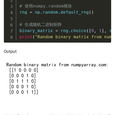
# 使用numpy.random模块
rng 
=
 np
.
random
.
default_rng
(
)
# 生成随机二进制矩阵
binary_matrix 
=
 rng
.
choice
(
[
0
,
1
]
,
 si
print
(
"Random binary matrix from nump
Output: