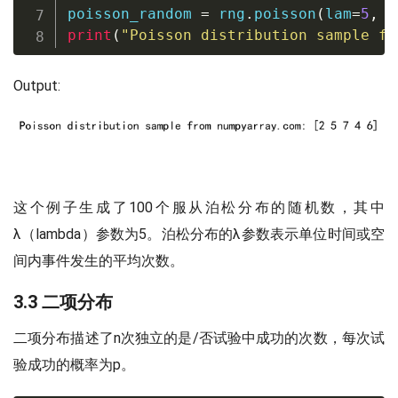
poisson_random 
=
 rng
.
poisson
(
lam
=
5
,
 s
print
(
"Poisson distribution sample fr
Output:
这个例子生成了100个服从泊松分布的随机数，其中
λ（lambda）参数为5。泊松分布的λ参数表示单位时间或空
间内事件发生的平均次数。
3.3 二项分布
二项分布描述了n次独立的是/否试验中成功的次数，每次试
验成功的概率为p。