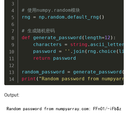
# 使用numpy.random模块
rng 
=
 np
.
random
.
default_rng
(
)
# 生成随机密码
def
generate_password
(
length
=
12
)
:
    characters 
=
string
.
ascii_letters
    password 
=
''
.
join
(
rng
.
choice
(
lis
return
 password

random_password 
=
 generate_password
(
)
print
(
"Random password from numpyarra
Output: