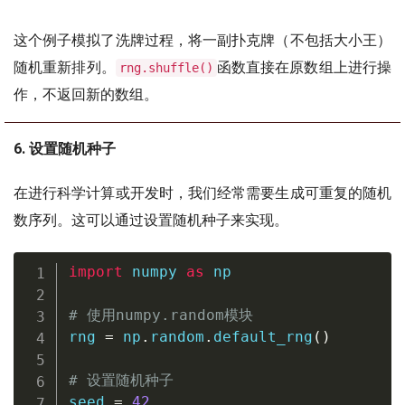
这个例子模拟了洗牌过程，将一副扑克牌（不包括大小王）
随机重新排列。
函数直接在原数组上进行操
rng.shuffle()
作，不返回新的数组。
6. 设置随机种子
在进行科学计算或开发时，我们经常需要生成可重复的随机
数序列。这可以通过设置随机种子来实现。
import
 numpy 
as
 np

# 使用numpy.random模块
rng 
=
 np
.
random
.
default_rng
(
)
# 设置随机种子
seed 
=
42