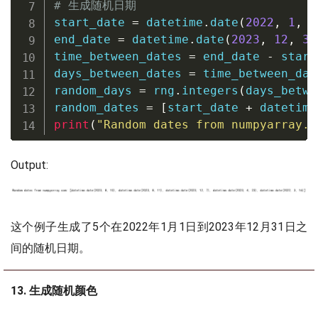
# 生成随机日期
start_date 
=
 datetime
.
date
(
2022
,
1
,
1
end_date 
=
 datetime
.
date
(
2023
,
12
,
31
time_between_dates 
=
 end_date 
-
 start
days_between_dates 
=
 time_between_dat
random_days 
=
 rng
.
integers
(
days_betwe
random_dates 
=
[
start_date 
+
 datetime
print
(
"Random dates from numpyarray.c
Output:
这个例子生成了5个在2022年1月1日到2023年12月31日之
间的随机日期。
13. 生成随机颜色