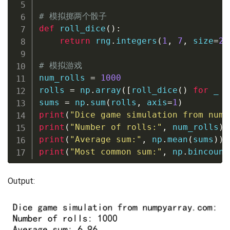
# 模拟掷两个骰子
def
roll_dice
(
)
:
return
 rng
.
integers
(
1
,
7
,
 size
=
2
)
# 模拟游戏
num_rolls 
=
1000
rolls 
=
 np
.
array
(
[
roll_dice
(
)
for
 _ 
i
sums 
=
 np
.
sum
(
rolls
,
 axis
=
1
)
print
(
"Dice game simulation from nump
print
(
"Number of rolls:"
,
 num_rolls
)
print
(
"Average sum:"
,
 np
.
mean
(
sums
)
)
print
(
"Most common sum:"
,
 np
.
bincount
Output: