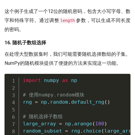
这个例子生成了一个12位的随机密码，包含大小写字母、数
字和特殊字符。通过调整
参数，可以生成不同长度
length
的密码。
16. 随机子数组选择
在处理大型数据集时，我们可能需要随机选择数组的子集。
NumPy的随机模块提供了便捷的方法来实现这一功能。
import
 numpy 
as
 np

# 使用numpy.random模块
rng 
=
 np
.
random
.
default_rng
(
)
# 随机选择子数组
large_array 
=
 np
.
arange
(
100
)
random_subset 
=
 rng
.
choice
(
large_arra