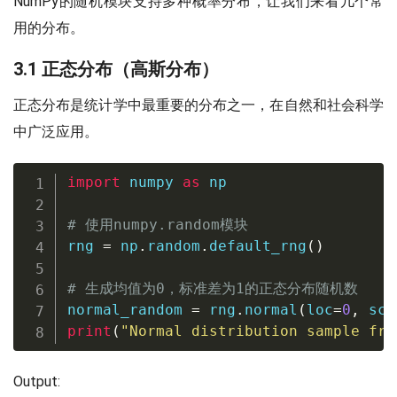
NumPy的随机模块支持多种概率分布，让我们来看几个常
用的分布。
3.1 正态分布（高斯分布）
正态分布是统计学中最重要的分布之一，在自然和社会科学
中广泛应用。
import
 numpy 
as
 np

# 使用numpy.random模块
rng 
=
 np
.
random
.
default_rng
(
)
# 生成均值为0，标准差为1的正态分布随机数
normal_random 
=
 rng
.
normal
(
loc
=
0
,
 sca
print
(
"Normal distribution sample fro
Output: