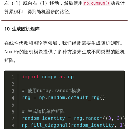
左（-1）或向右（1）移动，然后使用
函数计
np.cumsum()
算累积和，得到随机漫步的路径。
10. 生成随机矩阵
在线性代数和图论等领域，我们经常需要生成随机矩阵。
NumPy的随机模块提供了多种方法来生成不同类型的随机
矩阵。
import
 numpy 
as
 np

# 使用numpy.random模块
rng 
=
 np
.
random
.
default_rng
(
)
# 生成随机单位矩阵
random_identity 
=
 rng
.
random
(
(
3
,
3
)
)
np
.
fill_diagonal
(
random_identity
,
1
)