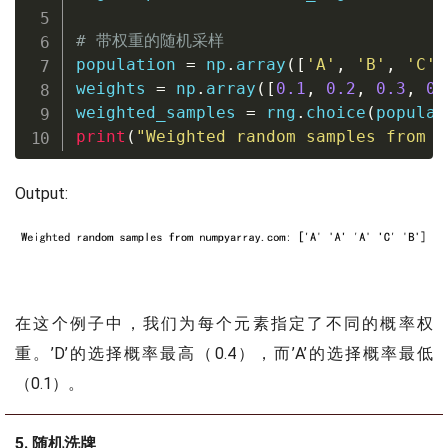
# 带权重的随机采样
population 
=
 np
.
array
(
[
'A'
,
'B'
,
'C'
,
weights 
=
 np
.
array
(
[
0.1
,
0.2
,
0.3
,
0.
weighted_samples 
=
 rng
.
choice
(
populat
print
(
"Weighted random samples from n
Output:
在这个例子中，我们为每个元素指定了不同的概率权
重。’D’的选择概率最高（0.4），而’A’的选择概率最低
（0.1）。
5. 随机洗牌