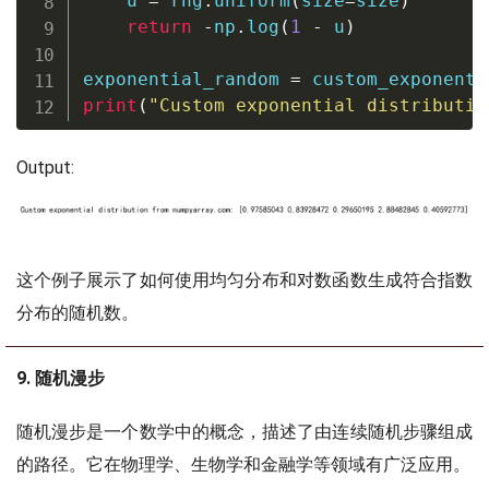
    u 
=
 rng
.
uniform
(
size
=
size
)
return
-
np
.
log
(
1
-
 u
)
exponential_random 
=
 custom_exponenti
print
(
"Custom exponential distributio
Output:
这个例子展示了如何使用均匀分布和对数函数生成符合指数
分布的随机数。
9. 随机漫步
随机漫步是一个数学中的概念，描述了由连续随机步骤组成
的路径。它在物理学、生物学和金融学等领域有广泛应用。