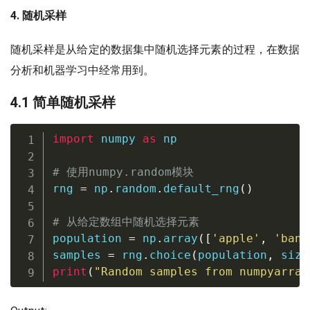
4. 随机采样
随机采样是从给定的数据集中随机选择元素的过程，在数据
分析和机器学习中经常用到。
4.1 简单随机采样
import
 numpy 
as
 np

# 使用numpy.random模块
rng 
=
 np
.
random
.
default_rng
(
)
# 从给定数组中随机选择元素
population 
=
 np
.
array
(
[
'apple'
,
'bana
samples 
=
 rng
.
choice
(
population
,
 size
print
(
"Random samples from numpyarray