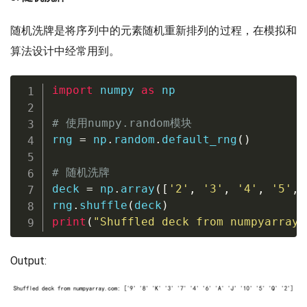
随机洗牌是将序列中的元素随机重新排列的过程，在模拟和
算法设计中经常用到。
import
 numpy 
as
 np

# 使用numpy.random模块
rng 
=
 np
.
random
.
default_rng
(
)
# 随机洗牌
deck 
=
 np
.
array
(
[
'2'
,
'3'
,
'4'
,
'5'
,
rng
.
shuffle
(
deck
)
print
(
"Shuffled deck from numpyarray.
Output: