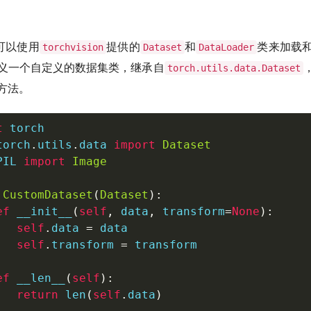
，可以使用
提供的
和
类来加载
torchvision
Dataset
DataLoader
义一个自定义的数据集类，继承自
torch.utils.data.Dataset
方法。
t
torch
.
utils
.
data 
import
Dataset
PIL 
import
Image
CustomDataset
(
Dataset
)
:
ef
__init__
(
self
,
 data
,
 transform
=
None
)
:
self
.
data 
=
 data

self
.
transform 
=
 transform

ef
__len__
(
self
)
:
return
len
(
self
.
data
)