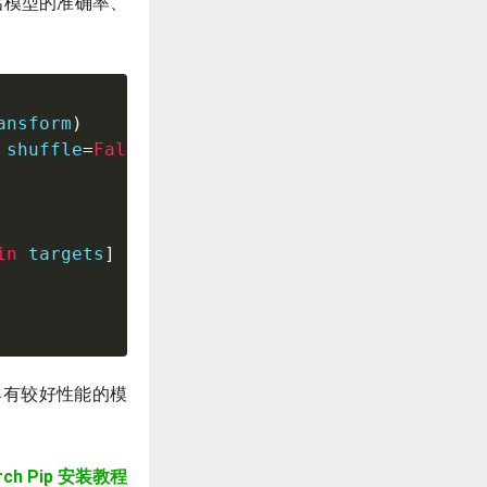
估模型的准确率、
ansform
)
 shuffle
=
False
)
in
 targets
]
具有较好性能的模
rch Pip 安装教程