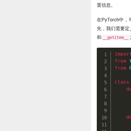
置信息。
在PyTorch中
先，我们需要定
和
__getitem__
impor
from
 
from
 
class
d
d