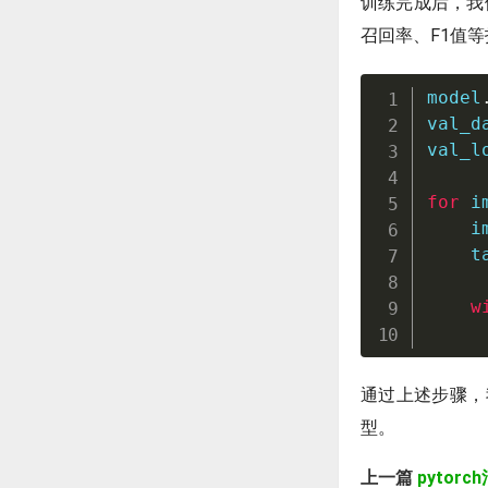
训练完成后，我
召回率、F1值
model
val_d
val_l
for
 i
    i
    t
w
     
通过上述步骤，
型。
上一篇
pytorc