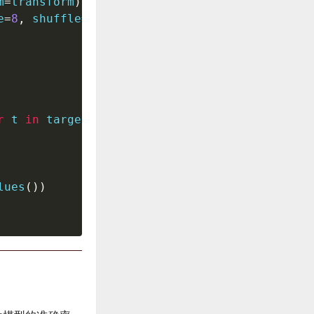
m
=
transform
)
e
=
8
,
 shuffle
=
True
)
r
 t 
in
 targets
]
lues
(
)
)