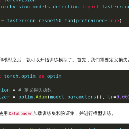
torchvision
.
models
.
detection 
import
 fasterrcn
 
=
 fasterrcnn_resnet50_fpn
(
pretrained
=
True
)
和模型之后，就可以开始训练模型了。首先，我们需要定义损失
t
 torch
.
optim 
as
 optim

rion 
=
# 定义损失函数
izer 
=
 optim
.
Adam
(
model
.
parameters
(
)
,
 lr
=
0.00
使用
加载训练集和验证集，并进行模型训练。
DataLoader