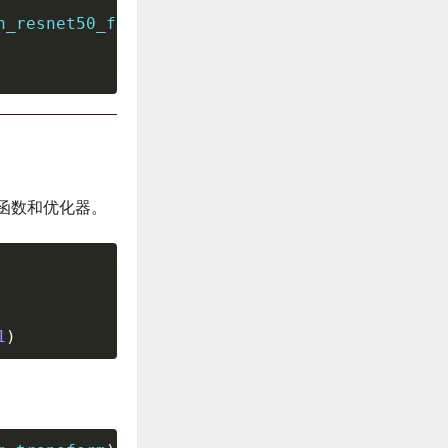
n_resnet50_fpn

函数和优化器。
1
)