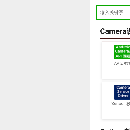
Camer
API2 教
Sensor 