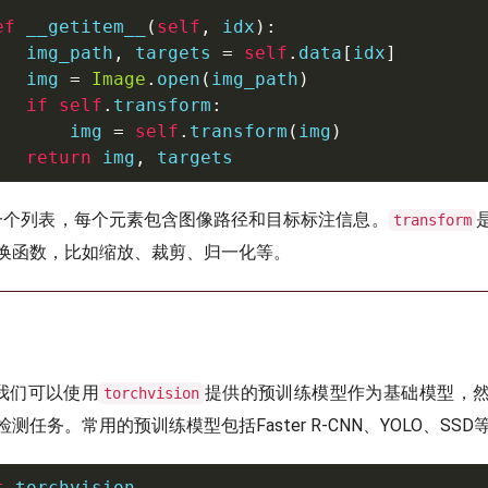
ef
__getitem__
(
self
,
 idx
)
:
   img_path
,
 targets 
=
self
.
data
[
idx
]
   img 
=
Image
.
open
(
img_path
)
if
self
.
transform
:
       img 
=
self
.
transform
(
img
)
return
 img
,
 targets
一个列表，每个元素包含图像路径和目标标注信息。
transform
换函数，比如缩放、裁剪、归一化等。
中，我们可以使用
提供的预训练模型作为基础模型，
torchvision
任务。常用的预训练模型包括Faster R-CNN、YOLO、SSD
t