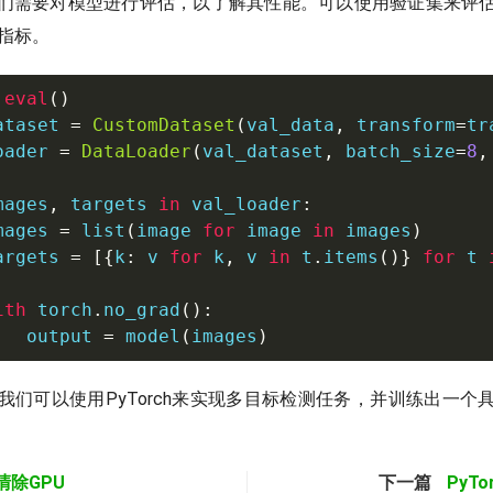
们需要对模型进行评估，以了解其性能。可以使用验证集来评
等指标。
.
eval
(
)
ataset 
=
CustomDataset
(
val_data
,
 transform
=
tr
oader 
=
DataLoader
(
val_dataset
,
 batch_size
=
8
,
mages
,
 targets 
in
 val_loader
:
mages 
=
list
(
image 
for
 image 
in
 images
)
argets 
=
[
{
k
:
 v 
for
 k
,
 v 
in
 t
.
items
(
)
}
for
 t 
ith
 torch
.
no_grad
(
)
:
   output 
=
 model
(
images
)
我们可以使用PyTorch来实现多目标检测任务，并训练出一个
h清除GPU
下一篇
PyTo