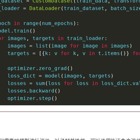
_dataset 
=
CustomDataset
(
train_data
,
 transfor
_loader 
=
DataLoader
(
train_dataset
,
 batch_siz
poch 
in
range
(
num_epochs
)
:
odel
.
train
(
)
or
 images
,
 targets 
in
 train_loader
:
   images 
=
list
(
image 
for
 image 
in
 images
)
   targets 
=
[
{
k
:
 v 
for
 k
,
 v 
in
 t
.
items
(
)
}
fo
   optimizer
.
zero_grad
(
)
   loss_dict 
=
 model
(
images
,
 targets
)
   losses 
=
sum
(
loss 
for
 loss 
in
 loss_dict
.
va
   losses
.
backward
(
)
   optimizer
.
step
(
)