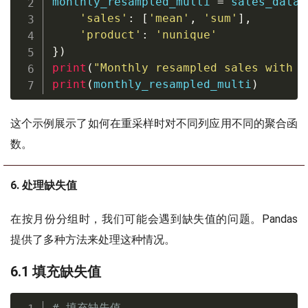
monthly_resampled_multi 
=
 sales_data
.
'sales'
:
[
'mean'
,
'sum'
]
,
'product'
:
'nunique'
}
)
print
(
"Monthly resampled sales with m
print
(
monthly_resampled_multi
)
这个示例展示了如何在重采样时对不同列应用不同的聚合函
数。
6. 处理缺失值
在按月份分组时，我们可能会遇到缺失值的问题。Pandas
提供了多种方法来处理这种情况。
6.1 填充缺失值
# 填充缺失值