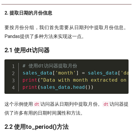
2. 提取日期的月份信息
要按月份分组，我们首先需要从日期列中提取月份信息。
Pandas提供了多种方法来实现这一点。
2.1 使用dt访问器
# 使用dt访问器提取月份
sales_data
[
'month'
]
=
 sales_data
[
'dat
print
(
"Data with month extracted on p
print
(
sales_data
.
head
(
)
)
这个示例使用
访问器从日期列中提取月份。
访问器提
dt
dt
供了许多有用的日期时间属性和方法。
2.2 使用to_period()方法