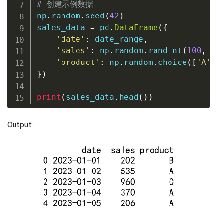
# 创建示例数据
np
.
random
.
seed
(
42
)
sales_data 
=
 pd
.
DataFrame
(
{
'date'
:
 date_range
,
'sales'
:
 np
.
random
.
randint
(
100
,
1
'product'
:
 np
.
random
.
choice
(
[
'A'
,
}
)
print
(
sales_data
.
head
(
)
)
Output: