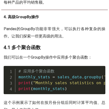
每种产品的平均销售额。
4. 高级GroupBy操作
Pandas的GroupBy功能非常强大，可以执行各种复杂的操
作。让我们探索一些更高级的用法。
4.1 多个聚合函数
我们可以在一个GroupBy操作中应用多个聚合函数：
# 应用多个聚合函数
monthly_stats 
=
 sales_data
.
groupby
(
'm
print
(
"Monthly sales statistics on pa
print
(
monthly_stats
)
这个示例展示了如何在按月份分组后同时计算平均值、总