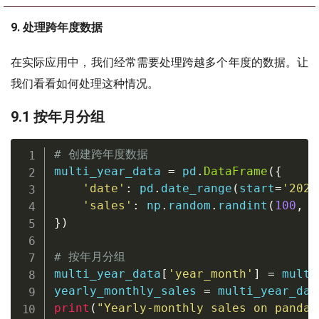
9. 处理跨年度数据
在实际应用中，我们经常需要处理跨越多个年度的数据。让
我们看看如何处理这种情况。
9.1 按年月分组
# 创建跨年度数据
multi_year_data 
=
 pd
.
DataFrame
(
{
'date'
:
 pd
.
date_range
(
start
=
'2022
'sales'
:
 np
.
random
.
randint
(
100
,
1
}
)
# 按年月分组
multi_year_data
[
'year_month'
]
=
 multi
yearly_monthly_sales 
=
 multi_year_dat
print
(
"Yearly-monthly sales on pandas