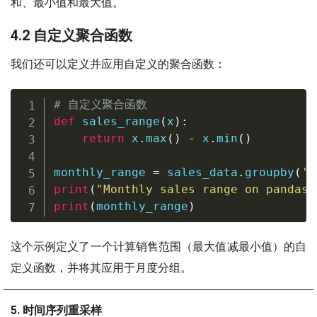
和、最小值和最大值。
4.2 自定义聚合函数
我们还可以定义并应用自定义的聚合函数：
# 自定义聚合函数
def
sales_range
(
x
)
:
return
 x
.
max
(
)
-
 x
.
min
(
)
monthly_range 
=
 sales_data
.
groupby
(
'm
print
(
"Monthly sales range on pandasd
print
(
monthly_range
)
这个示例定义了一个计算销售范围（最大值减最小值）的自
定义函数，并将其应用于月度分组。
5. 时间序列重采样