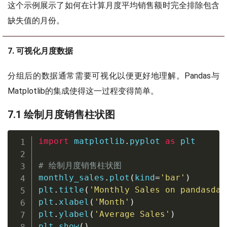
这个示例展示了如何在计算月度平均销售额时完全排除包含
缺失值的月份。
7. 可视化月度数据
分组后的数据通常需要可视化以便更好地理解。Pandas与
Matplotlib的集成使得这一过程变得简单。
7.1 绘制月度销售柱状图
import
 matplotlib
.
pyplot 
as
 plt

# 绘制月度销售柱状图
monthly_sales
.
plot
(
kind
=
'bar'
)
plt
.
title
(
'Monthly Sales on pandasdat
plt
.
xlabel
(
'Month'
)
plt
.
ylabel
(
'Average Sales'
)
plt
.
show
(
)