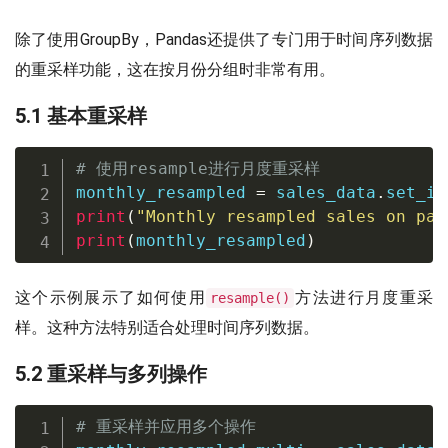
除了使用GroupBy，Pandas还提供了专门用于时间序列数据
的重采样功能，这在按月份分组时非常有用。
5.1 基本重采样
# 使用resample进行月度重采样
monthly_resampled 
=
 sales_data
.
set_in
print
(
"Monthly resampled sales on pan
print
(
monthly_resampled
)
这个示例展示了如何使用
方法进行月度重采
resample()
样。这种方法特别适合处理时间序列数据。
5.2 重采样与多列操作
# 重采样并应用多个操作