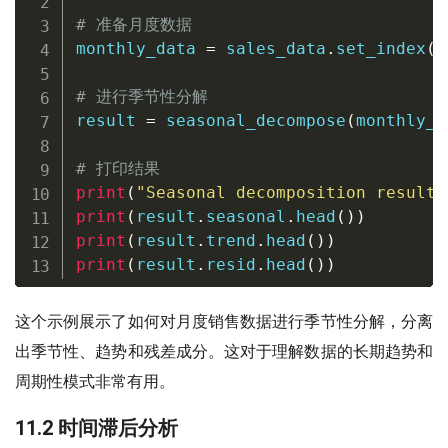
# 准备月度数据
monthly_data 
=
 sales_data
.
set_index
(
'
# 进行季节性分解
result 
=
 seasonal_decompose
(
monthly_d
# 打印结果
print
(
"Seasonal decomposition results
print
(
result
.
seasonal
.
head
(
)
)
print
(
result
.
trend
.
head
(
)
)
print
(
result
.
resid
.
head
(
)
)
这个示例展示了如何对月度销售数据进行季节性分解，分离
出季节性、趋势和残差成分。这对于理解数据的长期趋势和
周期性模式非常有用。
11.2 时间滞后分析