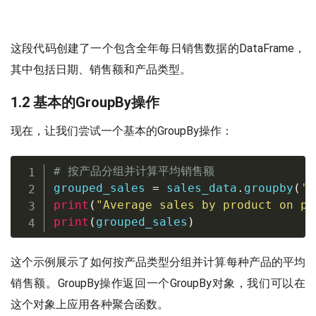
这段代码创建了一个包含全年每日销售数据的DataFrame，
其中包括日期、销售额和产品类型。
1.2 基本的GroupBy操作
现在，让我们尝试一个基本的GroupBy操作：
# 按产品分组并计算平均销售额
grouped_sales 
=
 sales_data
.
groupby
(
'p
print
(
"Average sales by product on pa
print
(
grouped_sales
)
这个示例展示了如何按产品类型分组并计算每种产品的平均
销售额。GroupBy操作返回一个GroupBy对象，我们可以在
这个对象上应用各种聚合函数。