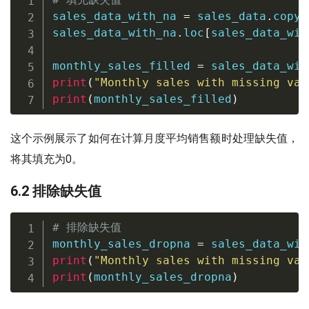
sales_data_with_na 
=
 sales_data
.
copy
(
sales_data_with_na
.
loc
[
sales_data_wit
monthly_sales_filled 
=
 sales_data_wit
print
(
"Monthly sales with missing val
print
(
monthly_sales_filled
)
这个示例展示了如何在计算月度平均销售额时处理缺失值，
将其填充为0。
6.2 排除缺失值
# 排除缺失值
monthly_sales_dropna 
=
 sales_data_wit
print
(
"Monthly sales with missing val
print
(
monthly_sales_dropna
)