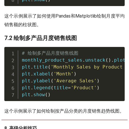
这个示例展示了如何使用Pandas和Matplotlib绘制月度平均
销售额的柱状图。
7.2 绘制多产品月度销售线图
# 绘制多产品月度销售线图
monthly_product_sales
.
unstack
(
)
.
plot
(
plt
.
title
(
'Monthly Sales by Product o
plt
.
xlabel
(
'Month'
)
plt
.
ylabel
(
'Average Sales'
)
plt
.
legend
(
title
=
'Product'
)
plt
.
show
(
)
这个示例展示了如何绘制按产品分类的月度销售趋势线图。
8. 高级分析技巧