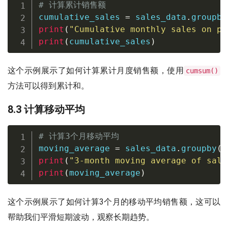
# 计算累计销售额
cumulative_sales 
=
 sales_data
.
groupby
print
(
"Cumulative monthly sales on pa
print
(
cumulative_sales
)
这个示例展示了如何计算累计月度销售额，使用
cumsum()
方法可以得到累计和。
8.3 计算移动平均
# 计算3个月移动平均
moving_average 
=
 sales_data
.
groupby
(
'
print
(
"3-month moving average of sale
print
(
moving_average
)
这个示例展示了如何计算3个月的移动平均销售额，这可以
帮助我们平滑短期波动，观察长期趋势。