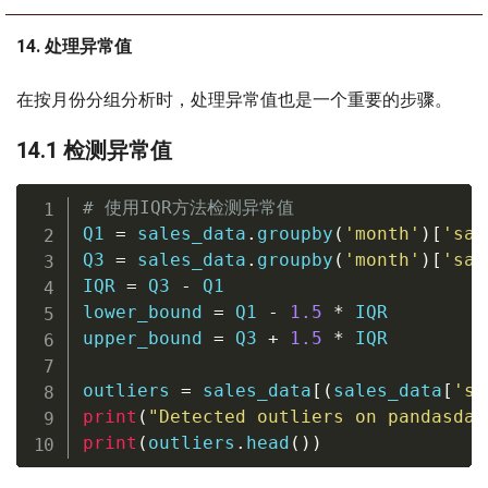
14. 处理异常值
在按月份分组分析时，处理异常值也是一个重要的步骤。
14.1 检测异常值
# 使用IQR方法检测异常值
Q1 
=
 sales_data
.
groupby
(
'month'
)
[
'sal
Q3 
=
 sales_data
.
groupby
(
'month'
)
[
'sal
IQR 
=
 Q3 
-
 Q1

lower_bound 
=
 Q1 
-
1.5
*
 IQR

upper_bound 
=
 Q3 
+
1.5
*
 IQR

outliers 
=
 sales_data
[
(
sales_data
[
'sa
print
(
"Detected outliers on pandasdat
print
(
outliers
.
head
(
)
)