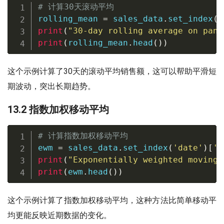
# 计算30天滚动平均
rolling_mean 
=
 sales_data
.
set_index
(
'
print
(
"30-day rolling average on pand
print
(
rolling_mean
.
head
(
)
)
这个示例计算了30天的滚动平均销售额，这可以帮助平滑短
期波动，突出长期趋势。
13.2 指数加权移动平均
# 计算指数加权移动平均
ewm 
=
 sales_data
.
set_index
(
'date'
)
[
's
print
(
"Exponentially weighted moving 
print
(
ewm
.
head
(
)
)
这个示例计算了指数加权移动平均，这种方法比简单移动平
均更能反映近期数据的变化。