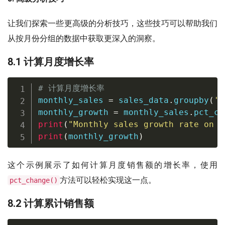
让我们探索一些更高级的分析技巧，这些技巧可以帮助我们
从按月份分组的数据中获取更深入的洞察。
8.1 计算月度增长率
# 计算月度增长率
monthly_sales 
=
 sales_data
.
groupby
(
'm
monthly_growth 
=
 monthly_sales
.
pct_ch
print
(
"Monthly sales growth rate on p
print
(
monthly_growth
)
这个示例展示了如何计算月度销售额的增长率，使用
方法可以轻松实现这一点。
pct_change()
8.2 计算累计销售额