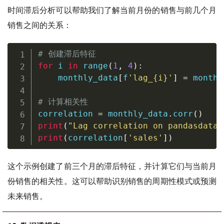
时间滞后分析可以帮助我们了解当前月份的销售与前几个月
销售之间的关系：
# 创建滞后特征
for
 i 
in
range
(
1
,
4
)
:
    monthly_data
[
f
'lag_
{
i
}
'
]
=
 monthl
# 计算相关性
correlation 
=
 monthly_data
.
corr
(
)
print
(
"Lag correlation on pandasdataf
print
(
correlation
[
'sales'
]
)
这个示例创建了前三个月的滞后特征，并计算它们与当前月
份销售的相关性。这可以帮助识别销售的周期性模式或预测
未来销售。