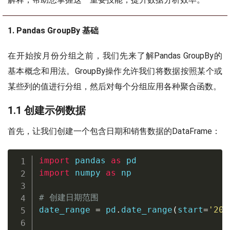
1. Pandas GroupBy 基础
在开始按月份分组之前，我们先来了解Pandas GroupBy的
基本概念和用法。GroupBy操作允许我们将数据按照某个或
某些列的值进行分组，然后对每个分组应用各种聚合函数。
1.1 创建示例数据
首先，让我们创建一个包含日期和销售数据的DataFrame：
import
 pandas 
as
import
 numpy 
as
 np

# 创建日期范围
date_range 
=
 pd
.
date_range
(
start
=
'202