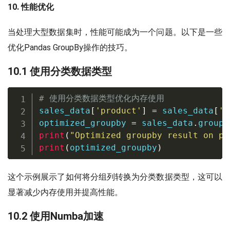
10. 性能优化
当处理大型数据集时，性能可能成为一个问题。以下是一些
优化Pandas GroupBy操作的技巧。
10.1 使用分类数据类型
# 使用分类数据类型优化内存使用
sales_data
[
'product'
]
=
 sales_data
[
'p
optimized_groupby 
=
 sales_data
.
groupb
print
(
"Optimized groupby result on pa
print
(
optimized_groupby
)
这个示例展示了如何将分组列转换为分类数据类型，这可以
显著减少内存使用并提高性能。
10.2 使用Numba加速