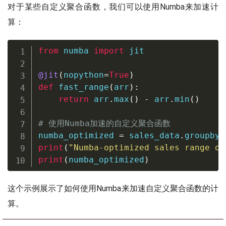
对于某些自定义聚合函数，我们可以使用Numba来加速计
算：
from
 numba 
import
 jit

@jit
(
nopython
=
True
)
def
fast_range
(
arr
)
:
return
 arr
.
max
(
)
-
 arr
.
min
(
)
# 使用Numba加速的自定义聚合函数
numba_optimized 
=
 sales_data
.
groupby
(
print
(
"Numba-optimized sales range on
print
(
numba_optimized
)
这个示例展示了如何使用Numba来加速自定义聚合函数的计
算。