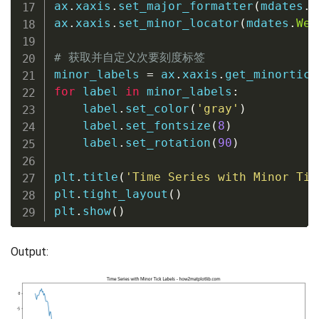
ax
.
xaxis
.
set_major_formatter
(
mdates
.
D
ax
.
xaxis
.
set_minor_locator
(
mdates
.
Wee
# 获取并自定义次要刻度标签
minor_labels 
=
 ax
.
xaxis
.
get_minortick
for
 label 
in
 minor_labels
:
    label
.
set_color
(
'gray'
)
    label
.
set_fontsize
(
8
)
    label
.
set_rotation
(
90
)
plt
.
title
(
'Time Series with Minor Tic
plt
.
tight_layout
(
)
plt
.
show
(
)
Output: