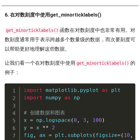
6. 在对数刻度中使用get_minorticklabels()
函数在对数刻度中也非常有用。对
get_minorticklabels()
数刻度通常用于表示跨越多个数量级的数据，而次要刻度可
以帮助更好地理解这些数据。
让我们看一个在对数刻度中使用
的
get_minorticklabels()
例子：
import
 matplotlib
.
pyplot 
as
import
 numpy 
as
 np

# 创建数据和图表
x 
=
 np
.
logspace
(
0
,
3
,
100
)
y 
=
 x 
**
2
fig
,
 ax 
=
 plt
.
subplots
(
figsize
=
(
10
,
6