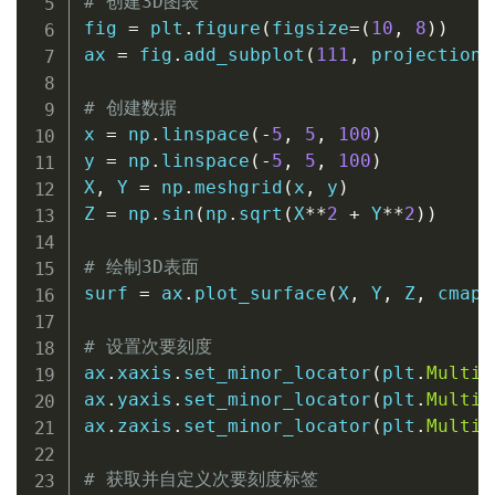
# 创建3D图表
fig 
=
 plt
.
figure
(
figsize
=
(
10
,
8
)
)
ax 
=
 fig
.
add_subplot
(
111
,
 projection
=
# 创建数据
x 
=
 np
.
linspace
(
-
5
,
5
,
100
)
y 
=
 np
.
linspace
(
-
5
,
5
,
100
)
X
,
 Y 
=
 np
.
meshgrid
(
x
,
 y
)
Z 
=
 np
.
sin
(
np
.
sqrt
(
X
**
2
+
 Y
**
2
)
)
# 绘制3D表面
surf 
=
 ax
.
plot_surface
(
X
,
 Y
,
 Z
,
 cmap
=
# 设置次要刻度
ax
.
xaxis
.
set_minor_locator
(
plt
.
Multip
ax
.
yaxis
.
set_minor_locator
(
plt
.
Multip
ax
.
zaxis
.
set_minor_locator
(
plt
.
Multip
# 获取并自定义次要刻度标签