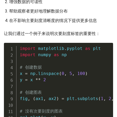
增强数据的可读性
帮助观察者更好地理解数据分布
在不影响主要刻度清晰度的情况下提供更多信息
让我们通过一个例子来说明次要刻度标签的重要性：
import
 matplotlib
.
pyplot 
as
import
 numpy 
as
 np

# 创建数据
x 
=
 np
.
linspace
(
0
,
5
,
100
)
y 
=
 x 
**
2
# 创建图表
fig
,
(
ax1
,
 ax2
)
=
 plt
.
subplots
(
1
,
2
,
 
# 没有次要刻度的图表