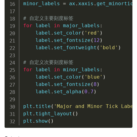
minor_labels 
=
 ax
.
xaxis
.
get_minortick
# 自定义主要刻度标签
for
 label 
in
 major_labels
:
    label
.
set_color
(
'red'
)
    label
.
set_fontsize
(
12
)
    label
.
set_fontweight
(
'bold'
)
# 自定义次要刻度标签
for
 label 
in
 minor_labels
:
    label
.
set_color
(
'blue'
)
    label
.
set_fontsize
(
8
)
    label
.
set_alpha
(
0.7
)
plt
.
title
(
'Major and Minor Tick Label
plt
.
tight_layout
(
)
plt
.
show
(
)