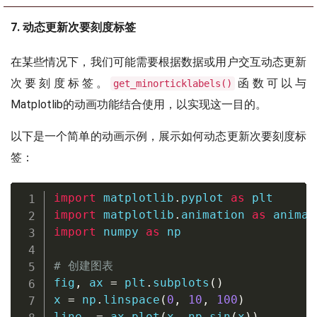
7. 动态更新次要刻度标签
在某些情况下，我们可能需要根据数据或用户交互动态更新
次要刻度标签。
函数可以与
get_minorticklabels()
Matplotlib的动画功能结合使用，以实现这一目的。
以下是一个简单的动画示例，展示如何动态更新次要刻度标
签：
import
 matplotlib
.
pyplot 
as
import
 matplotlib
.
animation 
as
import
 numpy 
as
 np

# 创建图表
fig
,
 ax 
=
 plt
.
subplots
(
)
x 
=
 np
.
linspace
(
0
,
10
,
100
)
line
,
=
 ax
.
plot
(
x
,
 np
.
sin
(
x
)
)