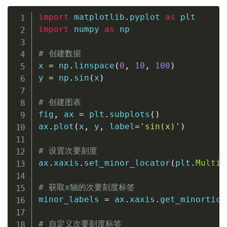
import
 matplotlib
.
pyplot 
as
import
 numpy 
as
 np

# 创建数据
x 
=
 np
.
linspace
(
0
,
10
,
100
)
y 
=
 np
.
sin
(
x
)
# 创建图表
fig
,
 ax 
=
 plt
.
subplots
(
)
ax
.
plot
(
x
,
 y
,
 label
=
'sin(x)'
)
# 设置次要刻度
ax
.
xaxis
.
set_minor_locator
(
plt
.
Multip
# 获取x轴的次要刻度标签
minor_labels 
=
 ax
.
xaxis
.
get_minortick
# 自定义次要刻度标签