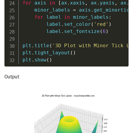
for
 axis 
in
[
ax
.
xaxis
,
 ax
.
yaxis
,
 ax
.
z
    minor_labels 
=
 axis
.
get_minortick
for
 label 
in
 minor_labels
:
        label
.
set_color
(
'red'
)
        label
.
set_fontsize
(
6
)
plt
.
title
(
'3D Plot with Minor Tick La
plt
.
tight_layout
(
)
plt
.
show
(
)
Output: