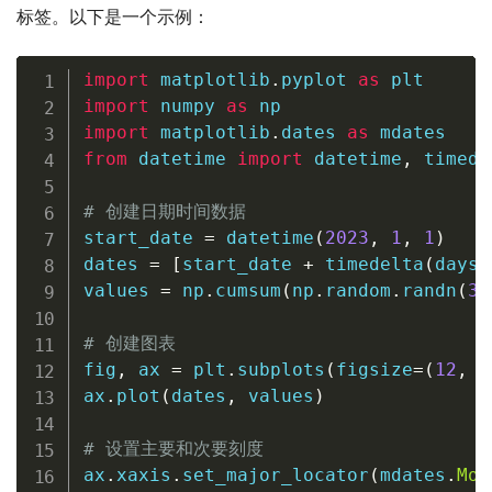
标签。以下是一个示例：
import
 matplotlib
.
pyplot 
as
import
 numpy 
as
import
 matplotlib
.
dates 
as
from
 datetime 
import
 datetime
,
 timede
# 创建日期时间数据
start_date 
=
 datetime
(
2023
,
1
,
1
)
dates 
=
[
start_date 
+
 timedelta
(
days
=
values 
=
 np
.
cumsum
(
np
.
random
.
randn
(
36
# 创建图表
fig
,
 ax 
=
 plt
.
subplots
(
figsize
=
(
12
,
6
ax
.
plot
(
dates
,
 values
)
# 设置主要和次要刻度
ax
.
xaxis
.
set_major_locator
(
mdates
.
Mon