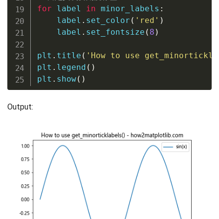
for
 label 
in
 minor_labels
:
    label
.
set_color
(
'red'
)
    label
.
set_fontsize
(
8
)
plt
.
title
(
'How to use get_minortickla
plt
.
legend
(
)
plt
.
show
(
)
Output: