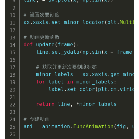
# 设置次要刻度
ax
.
xaxis
.
set_minor_locator
(
plt
.
Multip
# 动画更新函数
def
update
(
frame
)
:
    line
.
set_ydata
(
np
.
sin
(
x 
+
 frame 
/
# 获取并更新次要刻度标签
    minor_labels 
=
 ax
.
xaxis
.
get_minor
for
 label 
in
 minor_labels
:
        label
.
set_color
(
plt
.
cm
.
viridi
return
 line
,
*
minor_labels

# 创建动画
ani 
=
 animation
.
FuncAnimation
(
fig
,
 up