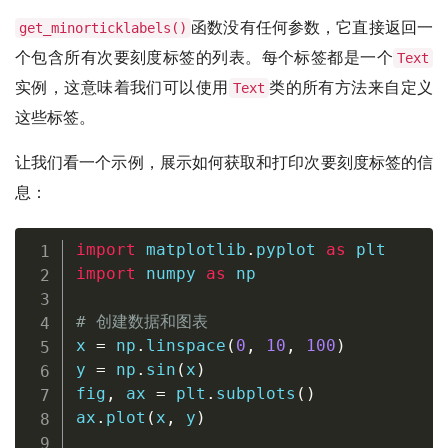
函数没有任何参数，它直接返回一
get_minorticklabels()
个包含所有次要刻度标签的列表。每个标签都是一个
Text
实例，这意味着我们可以使用
类的所有方法来自定义
Text
这些标签。
让我们看一个示例，展示如何获取和打印次要刻度标签的信
息：
import
 matplotlib
.
pyplot 
as
import
 numpy 
as
 np

# 创建数据和图表
x 
=
 np
.
linspace
(
0
,
10
,
100
)
y 
=
 np
.
sin
(
x
)
fig
,
 ax 
=
 plt
.
subplots
(
)
ax
.
plot
(
x
,
 y
)