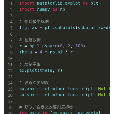
import
 matplotlib
.
pyplot 
as
import
 numpy 
as
 np

# 创建极坐标图
fig
,
 ax 
=
 plt
.
subplots
(
subplot_kw
=
dic
# 创建数据
r 
=
 np
.
linspace
(
0
,
2
,
100
)
theta 
=
4
*
 np
.
pi 
*
 r

# 绘制图形
ax
.
plot
(
theta
,
 r
)
# 设置次要刻度
ax
.
xaxis
.
set_minor_locator
(
plt
.
Multip
ax
.
yaxis
.
set_minor_locator
(
plt
.
Multip
# 获取并自定义次要刻度标签
for
 axis 
in
[
ax
.
xaxis
,
 ax
.
yaxis
]
: