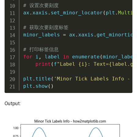
# 设置次要刻度
ax
.
xaxis
.
set_minor_locator
(
plt
.
Multip
# 获取次要刻度标签
minor_labels 
=
 ax
.
xaxis
.
get_minortick
# 打印标签信息
for
 i
,
 label 
in
enumerate
(
minor_label
print
(
f
"Label 
{
i
}
: Text=
{
label
.
ge
plt
.
title
(
'Minor Tick Labels Info - h
plt
.
show
(
)
Output: