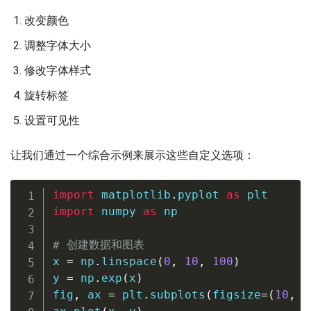
改变颜色
调整字体大小
修改字体样式
旋转标签
设置可见性
让我们通过一个综合示例来展示这些自定义选项：
import
 matplotlib
.
pyplot 
as
import
 numpy 
as
 np

# 创建数据和图表
x 
=
 np
.
linspace
(
0
,
10
,
100
)
y 
=
 np
.
exp
(
x
)
fig
,
 ax 
=
 plt
.
subplots
(
figsize
=
(
10
,
6