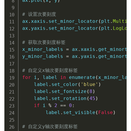
ax
.
plot
(
x
,
 y
)
# 设置次要刻度
ax
.
xaxis
.
set_minor_locator
(
plt
.
Multip
ax
.
yaxis
.
set_minor_locator
(
plt
.
LogLoc
# 获取次要刻度标签
x_minor_labels 
=
 ax
.
xaxis
.
get_minorti
y_minor_labels 
=
 ax
.
yaxis
.
get_minorti
# 自定义x轴次要刻度标签
for
 i
,
 label 
in
enumerate
(
x_minor_lab
    label
.
set_color
(
'blue'
)
    label
.
set_fontsize
(
8
)
    label
.
set_rotation
(
45
)
if
 i 
%
2
==
0
:
        label
.
set_visible
(
False
)
# 自定义y轴次要刻度标签