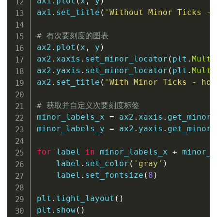
ax1
.
plot
(
x
,
 y
)
ax1
.
set_title
(
'Without Minor Ticks - 
# 有次要刻度的图表
ax2
.
plot
(
x
,
 y
)
ax2
.
xaxis
.
set_minor_locator
(
plt
.
Multi
ax2
.
yaxis
.
set_minor_locator
(
plt
.
Multi
ax2
.
set_title
(
'With Minor Ticks - how
# 获取并自定义次要刻度标签
minor_labels_x 
=
 ax2
.
xaxis
.
get_minort
minor_labels_y 
=
 ax2
.
yaxis
.
get_minort
for
 label 
in
 minor_labels_x 
+
 minor_l
    label
.
set_color
(
'gray'
)
    label
.
set_fontsize
(
8
)
plt
.
tight_layout
(
)
plt
.
show
(
)