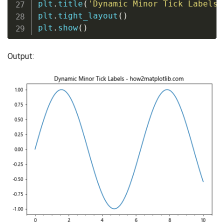
plt
.
title
(
'Dynamic Minor Tick Labels 
plt
.
tight_layout
(
)
plt
.
show
(
)
Output: