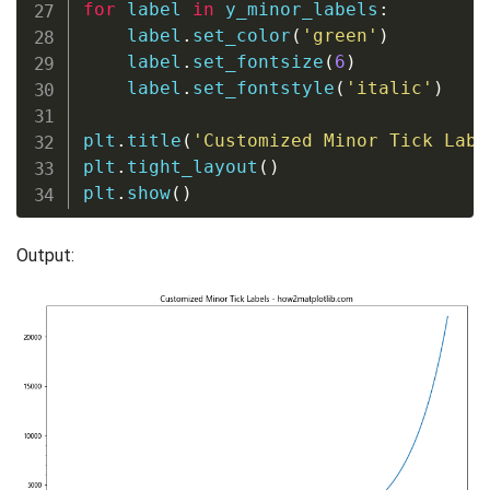
for
 label 
in
 y_minor_labels
:
    label
.
set_color
(
'green'
)
    label
.
set_fontsize
(
6
)
    label
.
set_fontstyle
(
'italic'
)
plt
.
title
(
'Customized Minor Tick Labe
plt
.
tight_layout
(
)
plt
.
show
(
)
Output: