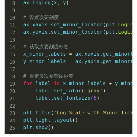
ax
.
loglog
(
x
,
 y
)
# 设置次要刻度
ax
.
xaxis
.
set_minor_locator
(
plt
.
LogLoc
ax
.
yaxis
.
set_minor_locator
(
plt
.
LogLoc
# 获取次要刻度标签
x_minor_labels 
=
 ax
.
xaxis
.
get_minorti
y_minor_labels 
=
 ax
.
yaxis
.
get_minorti
# 自定义次要刻度标签
for
 label 
in
 x_minor_labels 
+
 y_minor
    label
.
set_color
(
'gray'
)
    label
.
set_fontsize
(
6
)
plt
.
title
(
'Log Scale with Minor Ticks
plt
.
tight_layout
(
)
plt
.
show
(
)