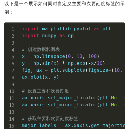
以下是一个展示如何同时自定义主要和次要刻度标签的示
例：
import
 matplotlib
.
pyplot 
as
import
 numpy 
as
 np

# 创建数据和图表
x 
=
 np
.
linspace
(
0
,
10
,
100
)
y 
=
 np
.
sin
(
x
)
*
 np
.
exp
(
-
x
/
10
)
fig
,
 ax 
=
 plt
.
subplots
(
figsize
=
(
10
,
6
ax
.
plot
(
x
,
 y
)
# 设置主要和次要刻度
ax
.
xaxis
.
set_major_locator
(
plt
.
Multip
ax
.
xaxis
.
set_minor_locator
(
plt
.
Multip
# 获取主要和次要刻度标签
major_labels 
=
 ax
.
xaxis
.
get_majortick