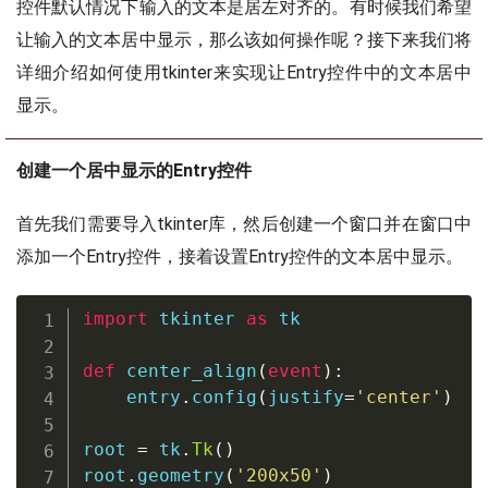
控件默认情况下输入的文本是居左对齐的。有时候我们希望
让输入的文本居中显示，那么该如何操作呢？接下来我们将
详细介绍如何使用tkinter来实现让Entry控件中的文本居中
显示。
创建一个居中显示的Entry控件
首先我们需要导入tkinter库，然后创建一个窗口并在窗口中
添加一个Entry控件，接着设置Entry控件的文本居中显示。
import
 tkinter 
as
 tk

def
center_align
(
event
)
:
    entry
.
config
(
justify
=
'center'
)
root 
=
 tk
.
Tk
(
)
root
.
geometry
(
'200x50'
)