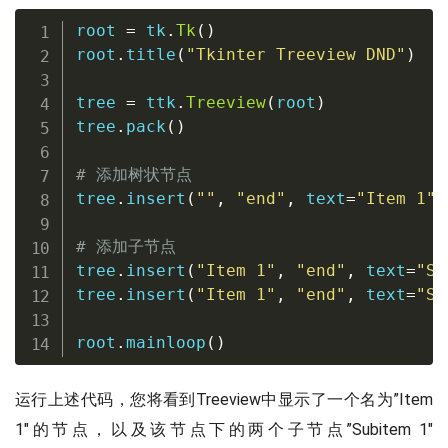
root 
=
 tk
.
Tk
(
)
root
.
title
(
"Tkinter Treeview DND"
)
tree 
=
 ttk
.
Treeview
(
root
)
tree
.
pack
(
)
# 添加树状节点
tree
.
insert
(
""
,
"end"
,
 text
=
"Item 1"
)
# 添加子节点
tree
.
insert
(
"Item 1"
,
"end"
,
 text
=
"Su
tree
.
insert
(
"Item 1"
,
"end"
,
 text
=
"Su
root
.
mainloop
(
)
运行上述代码，您将看到Treeview中显示了一个名为”Item
1″的节点，以及该节点下的两个子节点”Subitem 1″