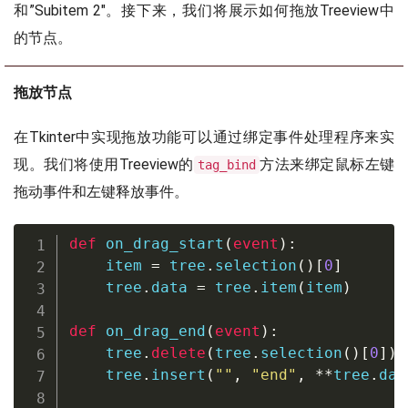
和”Subitem 2″。接下来，我们将展示如何拖放Treeview中
的节点。
拖放节点
在Tkinter中实现拖放功能可以通过绑定事件处理程序来实
现。我们将使用Treeview的
方法来绑定鼠标左键
tag_bind
拖动事件和左键释放事件。
def
on_drag_start
(
event
)
:
    item 
=
 tree
.
selection
(
)
[
0
]
    tree
.
data 
=
 tree
.
item
(
item
)
def
on_drag_end
(
event
)
:
    tree
.
delete
(
tree
.
selection
(
)
[
0
]
)
    tree
.
insert
(
""
,
"end"
,
**
tree
.
dat