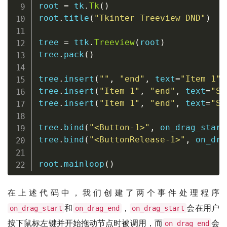
root 
=
 tk
.
Tk
(
)
root
.
title
(
"Tkinter Treeview DND"
)
tree 
=
 ttk
.
Treeview
(
root
)
tree
.
pack
(
)
tree
.
insert
(
""
,
"end"
,
 text
=
"Item 1"
)
tree
.
insert
(
"Item 1"
,
"end"
,
 text
=
"Su
tree
.
insert
(
"Item 1"
,
"end"
,
 text
=
"Su
tree
.
bind
(
"<Button-1>"
,
 on_drag_start
tree
.
bind
(
"<ButtonRelease-1>"
,
 on_dra
root
.
mainloop
(
)
在上述代码中，我们创建了两个事件处理程序
和
，
会在用户
on_drag_start
on_drag_end
on_drag_start
按下鼠标左键并开始拖动节点时被调用，而
会
on_drag_end