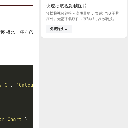
快速提取视频帧图片
轻松将视频转换为高质量的 JPG 或 PNG 图片
序列。无需下载软件，在线即可高效转换。
免费转换 →
形图相比，横向条
y C'
,
'Category D'
]
ar Chart'
)