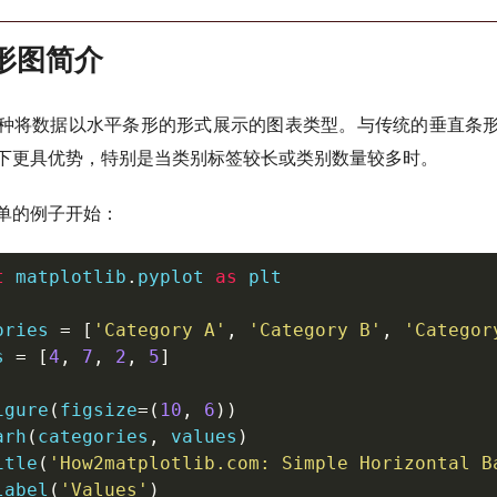
条形图简介
种将数据以水平条形的形式展示的图表类型。与传统的垂直条
下更具优势，特别是当类别标签较长或类别数量较多时。
单的例子开始：
t
 matplotlib
.
pyplot 
as
 plt

ories 
=
[
'Category A'
,
'Category B'
,
'Categor
s 
=
[
4
,
7
,
2
,
5
]
igure
(
figsize
=
(
10
,
6
)
)
arh
(
categories
,
 values
)
itle
(
'How2matplotlib.com: Simple Horizontal B
label
(
'Values'
)