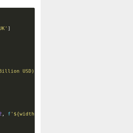
UK'
]
Billion USD)'
)
2
,
f
'$
{
width
:
,
}
B'
,