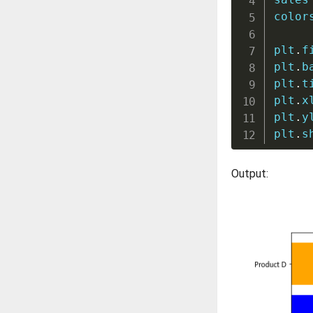
color
plt
.
f
plt
.
b
plt
.
t
plt
.
x
plt
.
y
plt
.
s
Output: