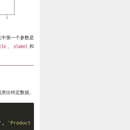
其中第一个参数是
、
和
tle
xlabel
力或突出特定数据。
'
,
'Product D'
]