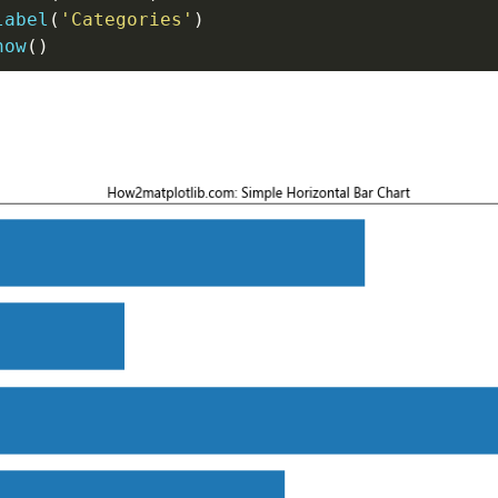
label
(
'Categories'
)
how
(
)