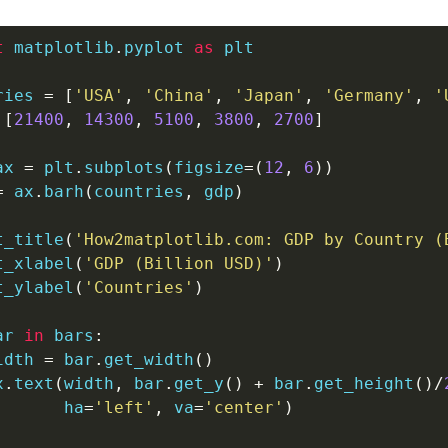
t
 matplotlib
.
pyplot 
as
 plt

ries 
=
[
'USA'
,
'China'
,
'Japan'
,
'Germany'
,
'
[
21400
,
14300
,
5100
,
3800
,
2700
]
ax 
=
 plt
.
subplots
(
figsize
=
(
12
,
6
)
)
=
 ax
.
barh
(
countries
,
 gdp
)
t_title
(
'How2matplotlib.com: GDP by Country (
t_xlabel
(
'GDP (Billion USD)'
)
t_ylabel
(
'Countries'
)
ar 
in
 bars
:
idth 
=
 bar
.
get_width
(
)
x
.
text
(
width
,
 bar
.
get_y
(
)
+
 bar
.
get_height
(
)
/
       ha
=
'left'
,
 va
=
'center'
)