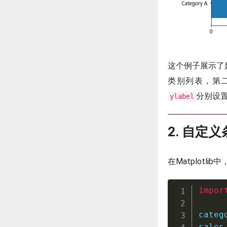
这个例子展示了
类别列表，第
分别设
ylabel
2. 自定
在Matplot
impor
categ
sales