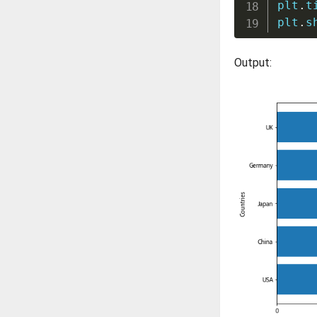
plt
.
t
plt
.
s
Output: