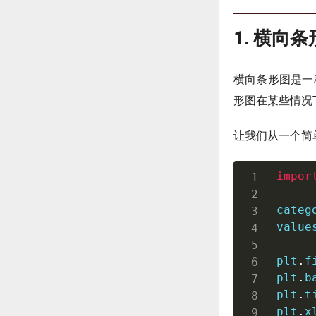
1. 横向
横向条形图是一
形图在某些情况
让我们从一个简
impor
categ
value
plt
.
f
plt
.
b
plt
.
t
plt
.
x