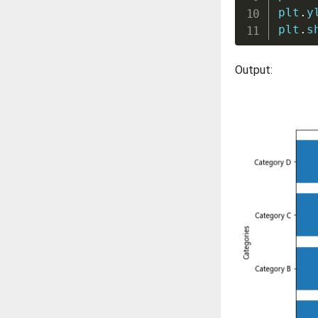
plt
.
y
plt
.
s
Output: