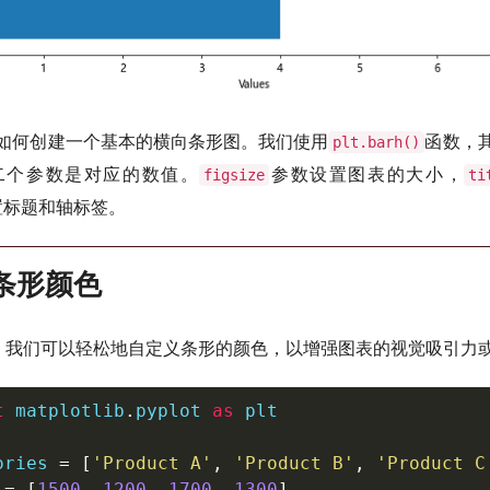
如何创建一个基本的横向条形图。我们使用
函数，
plt.barh()
二个参数是对应的数值。
参数设置图表的大小，
figsize
ti
置标题和轴标签。
义条形颜色
lib中，我们可以轻松地自定义条形的颜色，以增强图表的视觉吸引
t
 matplotlib
.
pyplot 
as
 plt

ories 
=
[
'Product A'
,
'Product B'
,
'Product C
 
=
[
1500
,
1200
,
1700
,
1300
]