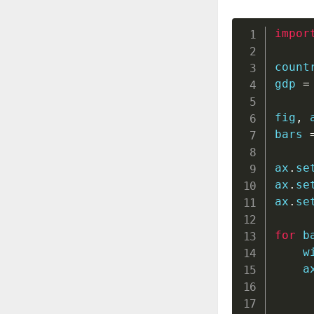
impor
count
gdp 
=
fig
,
 
bars 
ax
.
se
ax
.
se
ax
.
se
for
 b
    w
    a
     