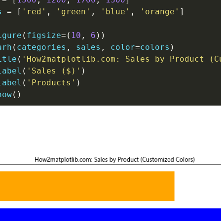
s 
=
[
'red'
,
'green'
,
'blue'
,
'orange'
]
igure
(
figsize
=
(
10
,
6
)
)
arh
(
categories
,
 sales
,
 color
=
colors
)
itle
(
'How2matplotlib.com: Sales by Product (C
label
(
'Sales ($)'
)
label
(
'Products'
)
how
(
)