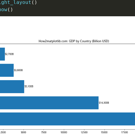
ight_layout
(
)
how
(
)