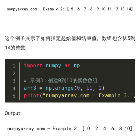
这个例子展示了如何指定起始值和结束值。数组包含从5到
14的整数。
import
 numpy 
as
 np

# 示例3：创建0到10的偶数数组
arr3 
=
 np
.
arange
(
0
,
11
,
2
)
print
(
"numpyarray.com - Example 3:"
,
 
Output: