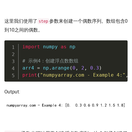
这里我们使用了
参数来创建一个偶数序列。数组包含0
step
到10之间的偶数。
import
 numpy 
as
 np

# 示例4：创建浮点数数组
arr4 
=
 np
.
arange
(
0
,
2
,
0.3
)
print
(
"numpyarray.com - Example 4:"
,
 
Output: