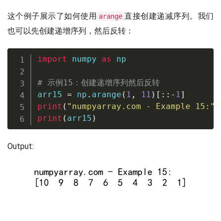
这个例子展示了如何使用
直接创建递减序列。我们
arange
也可以先创建递增序列，然后反转：
import
 numpy 
as
 np

# 示例15：创建递增序列然后反转
arr15 
=
 np
.
arange
(
1
,
11
)
[
:
:
-
1
]
print
(
"numpyarray.com - Example 15:"
)
print
(
arr15
)
Output: