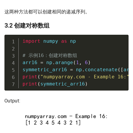
这两种方法都可以创建相同的递减序列。
3.2 创建对称数组
import
 numpy 
as
 np

# 示例16：创建对称数组
arr16 
=
 np
.
arange
(
1
,
6
)
symmetric_arr16 
=
 np
.
concatenate
(
[
arr
print
(
"numpyarray.com - Example 16:"
)
print
(
symmetric_arr16
)
Output: