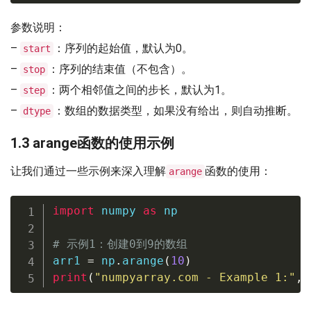
参数说明：
–
：序列的起始值，默认为0。
start
–
：序列的结束值（不包含）。
stop
–
：两个相邻值之间的步长，默认为1。
step
–
：数组的数据类型，如果没有给出，则自动推断。
dtype
1.3 arange函数的使用示例
让我们通过一些示例来深入理解
函数的使用：
arange
import
 numpy 
as
 np

# 示例1：创建0到9的数组
arr1 
=
 np
.
arange
(
10
)
print
(
"numpyarray.com - Example 1:"
,
 