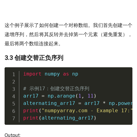
这个例子展示了如何创建一个对称数组。我们首先创建一个
递增序列，然后将其反转并去掉第一个元素（避免重复），
最后将两个数组连接起来。
3.3 创建交替正负序列
import
 numpy 
as
 np

# 示例17：创建交替正负序列
arr17 
=
 np
.
arange
(
1
,
11
)
alternating_arr17 
=
 arr17 
*
 np
.
power
(
print
(
"numpyarray.com - Example 17:"
)
print
(
alternating_arr17
)
Output: