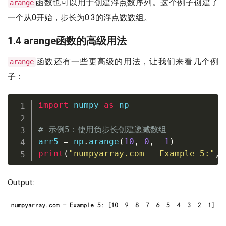
函数也可以用于创建浮点数序列。这个例子创建了
arange
一个从0开始，步长为0.3的浮点数数组。
1.4 arange函数的高级用法
函数还有一些更高级的用法，让我们来看几个例
arange
子：
import
 numpy 
as
 np

# 示例5：使用负步长创建递减数组
arr5 
=
 np
.
arange
(
10
,
0
,
-
1
)
print
(
"numpyarray.com - Example 5:"
,
 
Output: