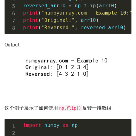
reversed_arr10 
=
 np
.
flip
(
arr10
)
print
(
"numpyarray.com - Example 10:"
)
print
(
"Original:"
,
 arr10
)
print
(
"Reversed:"
,
 reversed_arr10
)
Output:
这个例子展示了如何使用
反转一维数组。
np.flip()
import
 numpy 
as
 np
