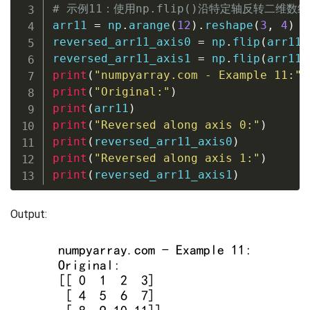
# 示例11：使用np.flip()沿特定轴反转二维数组
arr11 
=
 np
.
arange
(
12
)
.
reshape
(
3
,
4
)
reversed_arr11_axis0 
=
 np
.
flip
(
arr11
,
reversed_arr11_axis1 
=
 np
.
flip
(
arr11
,
print
(
"numpyarray.com - Example 11:"
)
print
(
"Original:"
)
print
(
arr11
)
print
(
"Reversed along axis 0:"
)
print
(
reversed_arr11_axis0
)
print
(
"Reversed along axis 1:"
)
print
(
reversed_arr11_axis1
)
Output: