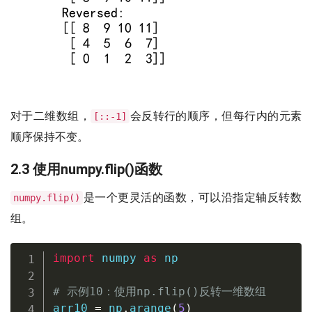
对于二维数组，
会反转行的顺序，但每行内的元素
[::-1]
顺序保持不变。
2.3 使用numpy.flip()函数
是一个更灵活的函数，可以沿指定轴反转数
numpy.flip()
组。
import
 numpy 
as
 np

# 示例10：使用np.flip()反转一维数组
arr10 
=
 np
.
arange
(
5
)