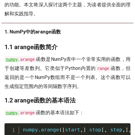
的功能。本文将深入探讨这两个主题，为读者提供全面的理
解和实践指导。
1. NumPy中的arange函数
1.1 arange函数简介
函数是NumPy库中一个非常实用的函数，用
numpy
.arange
于创建等差数列。它类似于Python内置的
函数，但
range
返回的是一个NumPy数组而不是一个列表。这个函数可以
生成指定范围内的等间隔数字序列。
1.2 arange函数的基本语法
函数的基本语法如下：
numpy
.arange
numpy
.
arange
(
[
start
,
]
 stop
[
,
 step
,
]
,
 