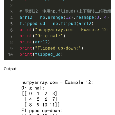
# 示例12：使用np.flipud()上下翻转二维数组
arr12 
=
 np
.
arange
(
12
)
.
reshape
(
3
,
4
)
flipped_ud 
=
 np
.
flipud
(
arr12
)
print
(
"numpyarray.com - Example 12:"
)
print
(
"Original:"
)
print
(
arr12
)
print
(
"Flipped up-down:"
)
print
(
flipped_ud
)
Output: