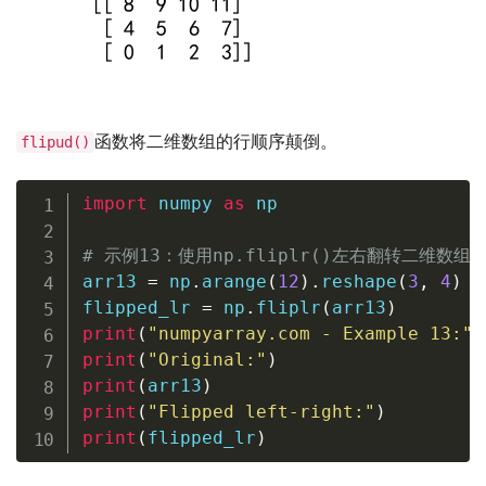
函数将二维数组的行顺序颠倒。
flipud()
import
 numpy 
as
 np

# 示例13：使用np.fliplr()左右翻转二维数组
arr13 
=
 np
.
arange
(
12
)
.
reshape
(
3
,
4
)
flipped_lr 
=
 np
.
fliplr
(
arr13
)
print
(
"numpyarray.com - Example 13:"
)
print
(
"Original:"
)
print
(
arr13
)
print
(
"Flipped left-right:"
)
print
(
flipped_lr
)