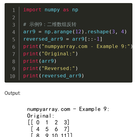
import
 numpy 
as
 np

# 示例9：二维数组反转
arr9 
=
 np
.
arange
(
12
)
.
reshape
(
3
,
4
)
reversed_arr9 
=
 arr9
[
:
:
-
1
]
print
(
"numpyarray.com - Example 9:"
)
print
(
"Original:"
)
print
(
arr9
)
print
(
"Reversed:"
)
print
(
reversed_arr9
)
Output: