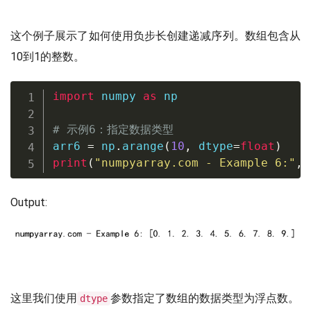
这个例子展示了如何使用负步长创建递减序列。数组包含从
10到1的整数。
import
 numpy 
as
 np

# 示例6：指定数据类型
arr6 
=
 np
.
arange
(
10
,
 dtype
=
float
)
print
(
"numpyarray.com - Example 6:"
,
 
Output:
这里我们使用
参数指定了数组的数据类型为浮点数。
dtype