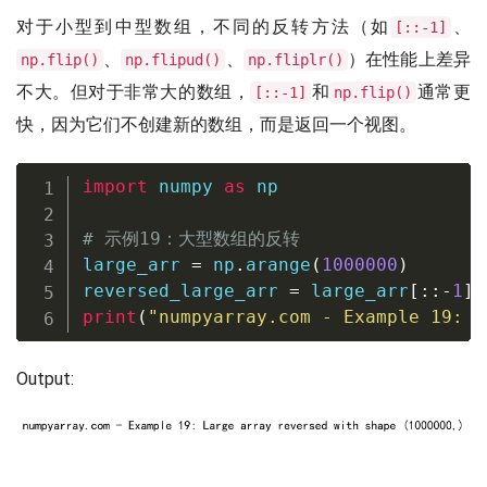
对于小型到中型数组，不同的反转方法（如
、
[::-1]
、
、
）在性能上差异
np.flip()
np.flipud()
np.fliplr()
不大。但对于非常大的数组，
和
通常更
[::-1]
np.flip()
快，因为它们不创建新的数组，而是返回一个视图。
import
 numpy 
as
 np

# 示例19：大型数组的反转
large_arr 
=
 np
.
arange
(
1000000
)
reversed_large_arr 
=
 large_arr
[
:
:
-
1
]
print
(
"numpyarray.com - Example 19: L
Output: