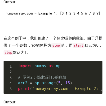
Output:
在这个例子中，我们创建了一个包含0到9的数组。由于只提
供了一个参数，它被解释为
值，而
默认为0，
stop
start
默认为1。
step
import
 numpy 
as
 np

# 示例2：创建5到15的数组
arr2 
=
 np
.
arange
(
5
,
15
)
print
(
"numpyarray.com - Example 2:"
,
 
Output: