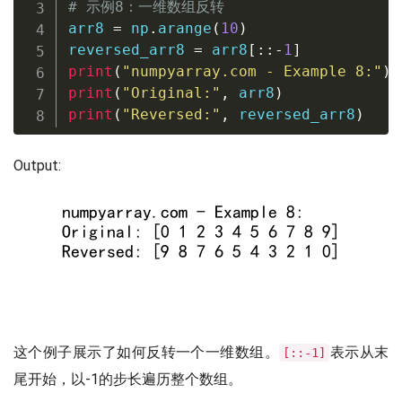
# 示例8：一维数组反转
arr8 
=
 np
.
arange
(
10
)
reversed_arr8 
=
 arr8
[
:
:
-
1
]
print
(
"numpyarray.com - Example 8:"
)
print
(
"Original:"
,
 arr8
)
print
(
"Reversed:"
,
 reversed_arr8
)
Output:
这个例子展示了如何反转一个一维数组。
表示从末
[::-1]
尾开始，以-1的步长遍历整个数组。