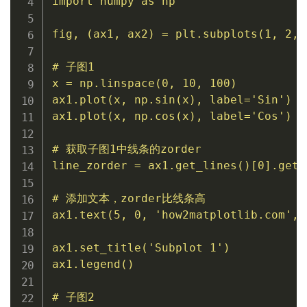
import
 numpy 
as
 np

fig
,
(
ax1
,
 ax2
)
=
 plt
.
subplots
(
1
,
2
,
 
# 子图1
x 
=
 np
.
linspace
(
0
,
10
,
100
)
ax1
.
plot
(
x
,
 np
.
sin
(
x
)
,
 label
=
'Sin'
)
ax1
.
plot
(
x
,
 np
.
cos
(
x
)
,
 label
=
'Cos'
)
# 获取子图1中线条的zorder
line_zorder 
=
 ax1
.
get_lines
(
)
[
0
]
.
get_
# 添加文本，zorder比线条高
ax1
.
text
(
5
,
0
,
'how2matplotlib.com'
,
 
ax1
.
set_title
(
'Subplot 1'
)
ax1
.
legend
(
)
# 子图2