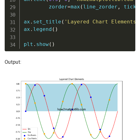
        zorder
=
max
(
line_zorder
,
 tick_
ax
.
set_title
(
'Layered Chart Elements'
ax
.
legend
(
)
plt
.
show
(
)
Output: