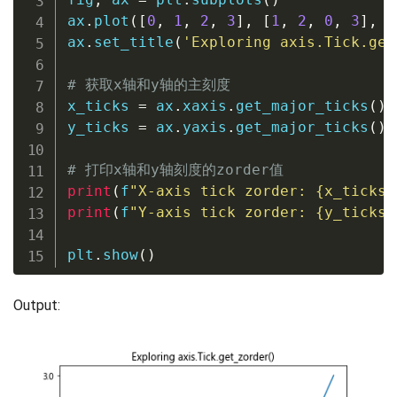
ax
.
plot
(
[
0
,
1
,
2
,
3
]
,
[
1
,
2
,
0
,
3
]
,
 l
ax
.
set_title
(
'Exploring axis.Tick.get
# 获取x轴和y轴的主刻度
x_ticks 
=
 ax
.
xaxis
.
get_major_ticks
(
)
y_ticks 
=
 ax
.
yaxis
.
get_major_ticks
(
)
# 打印x轴和y轴刻度的zorder值
print
(
f
"X-axis tick zorder: 
{
x_ticks
[
print
(
f
"Y-axis tick zorder: 
{
y_ticks
[
plt
.
show
(
)
Output: