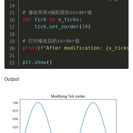
# 修改所有x轴刻度的zorder值
for
 tick 
in
 x_ticks
:
    tick
.
set_zorder
(
10
)
# 打印修改后的zorder值
print
(
f
"After modification: 
{
x_ticks
[
plt
.
show
(
)
Output: