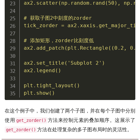
ax2
.
scatter
(
np
.
random
.
rand
(
50
)
,
 np
.
ra
# 获取子图2中刻度的zorder
tick_zorder 
=
 ax2
.
xaxis
.
get_major_tic
# 添加矩形，zorder比刻度低
ax2
.
add_patch
(
plt
.
Rectangle
(
(
0.2
,
0.2
ax2
.
set_title
(
'Subplot 2'
)
ax2
.
legend
(
)
plt
.
tight_layout
(
)
plt
.
show
(
)
在这个例子中，我们创建了两个子图，并在每个子图中分别
使用
方法来控制元素的叠加顺序。这展示了
get_zorder()
方法在处理复杂的多子图布局时的灵活性。
get_zorder()