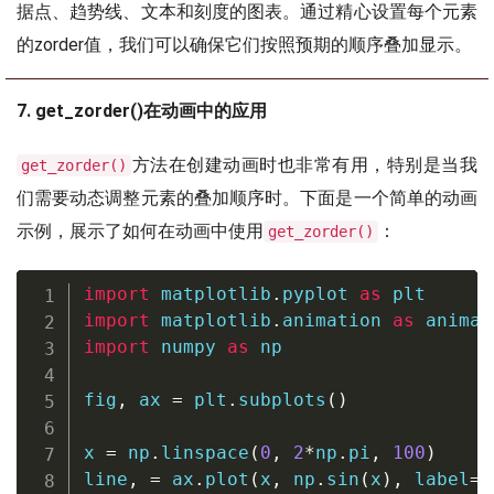
据点、趋势线、文本和刻度的图表。通过精心设置每个元素
的zorder值，我们可以确保它们按照预期的顺序叠加显示。
7. get_zorder()在动画中的应用
方法在创建动画时也非常有用，特别是当我
get_zorder()
们需要动态调整元素的叠加顺序时。下面是一个简单的动画
示例，展示了如何在动画中使用
：
get_zorder()
import
 matplotlib
.
pyplot 
as
import
 matplotlib
.
animation 
as
import
 numpy 
as
 np

fig
,
 ax 
=
 plt
.
subplots
(
)
x 
=
 np
.
linspace
(
0
,
2
*
np
.
pi
,
100
)
line
,
=
 ax
.
plot
(
x
,
 np
.
sin
(
x
)
,
 label
=
'