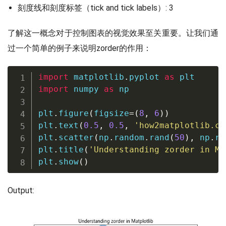
刻度线和刻度标签（tick and tick labels）: 3
了解这一概念对于控制图表的视觉效果至关重要。让我们通
过一个简单的例子来说明zorder的作用：
import
 matplotlib
.
pyplot 
as
import
 numpy 
as
 np

plt
.
figure
(
figsize
=
(
8
,
6
)
)
plt
.
text
(
0.5
,
0.5
,
'how2matplotlib.co
plt
.
scatter
(
np
.
random
.
rand
(
50
)
,
 np
.
ra
plt
.
title
(
'Understanding zorder in Ma
plt
.
show
(
)
Output: