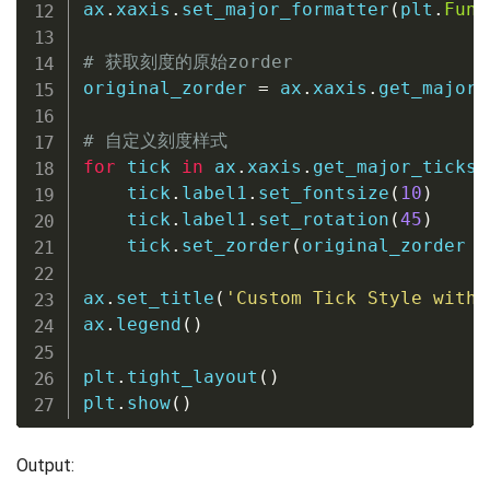
ax
.
xaxis
.
set_major_formatter
(
plt
.
Func
# 获取刻度的原始zorder
original_zorder 
=
 ax
.
xaxis
.
get_major_
# 自定义刻度样式
for
 tick 
in
 ax
.
xaxis
.
get_major_ticks
(
    tick
.
label1
.
set_fontsize
(
10
)
    tick
.
label1
.
set_rotation
(
45
)
    tick
.
set_zorder
(
original_zorder 
+
ax
.
set_title
(
'Custom Tick Style with 
ax
.
legend
(
)
plt
.
tight_layout
(
)
plt
.
show
(
)
Output: