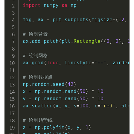
import
 numpy 
as
 np

fig
,
 ax 
=
 plt
.
subplots
(
figsize
=
(
12
,
8
# 绘制背景
ax
.
add_patch
(
plt
.
Rectangle
(
(
0
,
0
)
,
10
# 绘制网格
ax
.
grid
(
True
,
 linestyle
=
'--'
,
 zorder
=
# 绘制数据点
np
.
random
.
seed
(
42
)
x 
=
 np
.
random
.
rand
(
50
)
*
10
y 
=
 np
.
random
.
rand
(
50
)
*
10
ax
.
scatter
(
x
,
 y
,
 s
=
100
,
 c
=
'red'
,
 alph
# 绘制趋势线
z 
=
 np
.
polyfit
(
x
,
 y
,
1
)