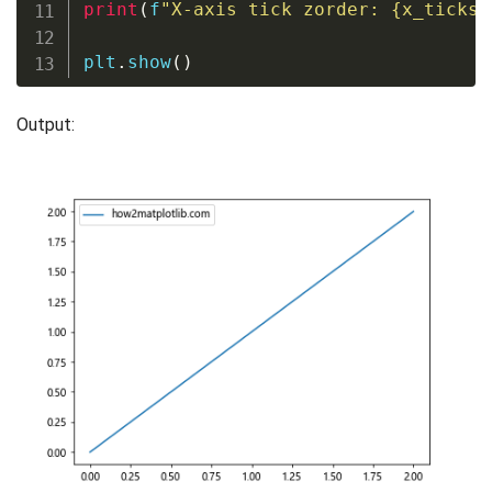
print
(
f
"X-axis tick zorder: 
{
x_ticks
[
plt
.
show
(
)
Output: