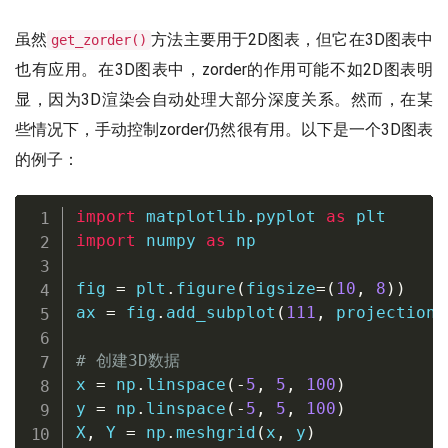
虽然
方法主要用于2D图表，但它在3D图表中
get_zorder()
也有应用。在3D图表中，zorder的作用可能不如2D图表明
显，因为3D渲染会自动处理大部分深度关系。然而，在某
些情况下，手动控制zorder仍然很有用。以下是一个3D图表
的例子：
import
 matplotlib
.
pyplot 
as
import
 numpy 
as
 np

fig 
=
 plt
.
figure
(
figsize
=
(
10
,
8
)
)
ax 
=
 fig
.
add_subplot
(
111
,
 projection
=
# 创建3D数据
x 
=
 np
.
linspace
(
-
5
,
5
,
100
)
y 
=
 np
.
linspace
(
-
5
,
5
,
100
)
X
,
 Y 
=
 np
.
meshgrid
(
x
,
 y
)