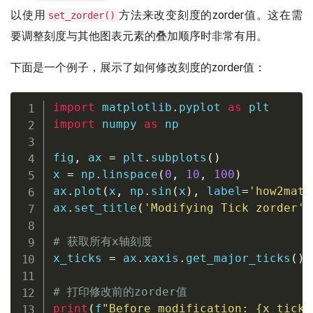
以使用
方法来改变刻度的zorder值。这在需
set_zorder()
要调整刻度与其他图表元素的叠加顺序时非常有用。
下面是一个例子，展示了如何修改刻度的zorder值：
import
 matplotlib
.
pyplot 
as
import
 numpy 
as
 np

fig
,
 ax 
=
 plt
.
subplots
(
)
x 
=
 np
.
linspace
(
0
,
10
,
100
)
ax
.
plot
(
x
,
 np
.
sin
(
x
)
,
 label
=
'how2matp
ax
.
set_title
(
'Modifying Tick zorder'
)
# 获取所有x轴刻度
x_ticks 
=
 ax
.
xaxis
.
get_major_ticks
(
)
# 打印修改前的zorder值
print
(
f
"Before modification: 
{
x_ticks