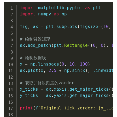
import
 matplotlib
.
pyplot 
as
import
 numpy 
as
 np

fig
,
 ax 
=
 plt
.
subplots
(
figsize
=
(
10
,
6
# 绘制背景矩形
ax
.
add_patch
(
plt
.
Rectangle
(
(
0
,
0
)
,
10
# 绘制数据线
x 
=
 np
.
linspace
(
0
,
10
,
100
)
ax
.
plot
(
x
,
2.5
+
 np
.
sin
(
x
)
,
 linewidth
# 获取并修改刻度的zorder
x_ticks 
=
 ax
.
xaxis
.
get_major_ticks
(
)
y_ticks 
=
 ax
.
yaxis
.
get_major_ticks
(
)
print
(
f
"Original tick zorder: 
{
x_tick