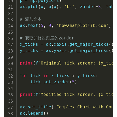
p 
=
 np
.
poly1d
(
z
)
ax
.
plot
(
x
,
 p
(
x
)
,
'b-'
,
 zorder
=
3
,
 labe
# 添加文本
ax
.
text
(
5
,
9
,
'how2matplotlib.com'
,
 f
# 获取并修改刻度的zorder
x_ticks 
=
 ax
.
xaxis
.
get_major_ticks
(
)
y_ticks 
=
 ax
.
yaxis
.
get_major_ticks
(
)
print
(
f
"Original tick zorder: 
{
x_tick
for
 tick 
in
 x_ticks 
+
 y_ticks
:
    tick
.
set_zorder
(
5
)
print
(
f
"Modified tick zorder: 
{
x_tick
ax
.
set_title
(
'Complex Chart with Cont
ax
.
legend
(
)