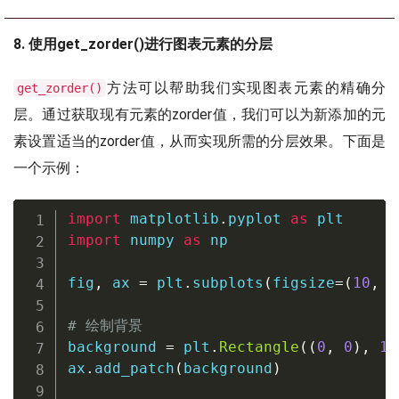
8. 使用get_zorder()进行图表元素的分层
方法可以帮助我们实现图表元素的精确分
get_zorder()
层。通过获取现有元素的zorder值，我们可以为新添加的元
素设置适当的zorder值，从而实现所需的分层效果。下面是
一个示例：
import
 matplotlib
.
pyplot 
as
import
 numpy 
as
 np

fig
,
 ax 
=
 plt
.
subplots
(
figsize
=
(
10
,
6
# 绘制背景
background 
=
 plt
.
Rectangle
(
(
0
,
0
)
,
1
,
ax
.
add_patch
(
background
)