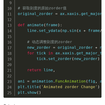
# 获取刻度的原始zorder值
original_zorder 
=
 ax
.
xaxis
.
get_major_
def
animate
(
frame
)
:
    line
.
set_ydata
(
np
.
sin
(
x 
+
 frame
/
1
# 动态调整刻度的zorder
    new_zorder 
=
 original_zorder 
+
 np
for
 tick 
in
 ax
.
xaxis
.
get_major_ti
        tick
.
set_zorder
(
new_zorder
)
return
 line
,
ani 
=
 animation
.
FuncAnimation
(
fig
,
 an
plt
.
title
(
'Animated zorder Change'
)
plt
.
show
(
)