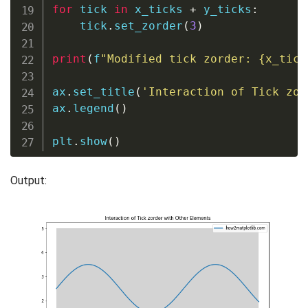
for
 tick 
in
 x_ticks 
+
 y_ticks
:
    tick
.
set_zorder
(
3
)
print
(
f
"Modified tick zorder: 
{
x_tick
ax
.
set_title
(
'Interaction of Tick zor
ax
.
legend
(
)
plt
.
show
(
)
Output: