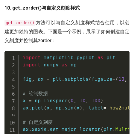
10. get_zorder()与自定义刻度样式
方法可以与自定义刻度样式结合使用，以创
get_zorder()
建更加独特的图表。下面是一个示例，展示了如何创建自定
义刻度并控制其zorder：
import
 matplotlib
.
pyplot 
as
import
 numpy 
as
 np

fig
,
 ax 
=
 plt
.
subplots
(
figsize
=
(
10
,
6
# 绘制数据
x 
=
 np
.
linspace
(
0
,
10
,
100
)
ax
.
plot
(
x
,
 np
.
sin
(
x
)
,
 label
=
'how2matp
# 自定义刻度
ax
.
xaxis
.
set_major_locator
(
plt
.
Multip