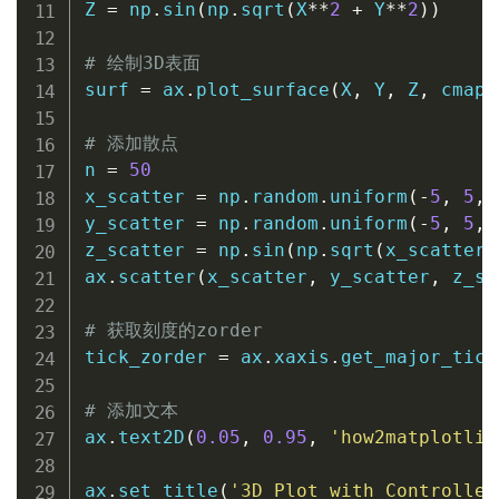
Z 
=
 np
.
sin
(
np
.
sqrt
(
X
**
2
+
 Y
**
2
)
)
# 绘制3D表面
surf 
=
 ax
.
plot_surface
(
X
,
 Y
,
 Z
,
 cmap
=
# 添加散点
n 
=
50
x_scatter 
=
 np
.
random
.
uniform
(
-
5
,
5
,
 
y_scatter 
=
 np
.
random
.
uniform
(
-
5
,
5
,
 
z_scatter 
=
 np
.
sin
(
np
.
sqrt
(
x_scatter
*
ax
.
scatter
(
x_scatter
,
 y_scatter
,
 z_sc
# 获取刻度的zorder
tick_zorder 
=
 ax
.
xaxis
.
get_major_tick
# 添加文本
ax
.
text2D
(
0.05
,
0.95
,
'how2matplotlib
ax
.
set_title
(
'3D Plot with Controlled