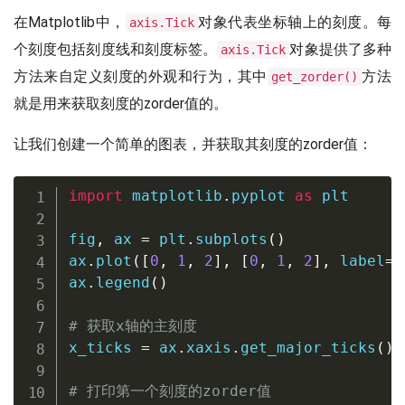
在Matplotlib中，
对象代表坐标轴上的刻度。每
axis.Tick
个刻度包括刻度线和刻度标签。
对象提供了多种
axis.Tick
方法来自定义刻度的外观和行为，其中
方法
get_zorder()
就是用来获取刻度的zorder值的。
让我们创建一个简单的图表，并获取其刻度的zorder值：
import
 matplotlib
.
pyplot 
as
 plt

fig
,
 ax 
=
 plt
.
subplots
(
)
ax
.
plot
(
[
0
,
1
,
2
]
,
[
0
,
1
,
2
]
,
 label
=
'
ax
.
legend
(
)
# 获取x轴的主刻度
x_ticks 
=
 ax
.
xaxis
.
get_major_ticks
(
)
# 打印第一个刻度的zorder值