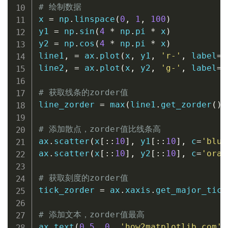
# 绘制数据
x 
=
 np
.
linspace
(
0
,
1
,
100
)
y1 
=
 np
.
sin
(
4
*
 np
.
pi 
*
 x
)
y2 
=
 np
.
cos
(
4
*
 np
.
pi 
*
 x
)
line1
,
=
 ax
.
plot
(
x
,
 y1
,
'r-'
,
 label
=
'
line2
,
=
 ax
.
plot
(
x
,
 y2
,
'g-'
,
 label
=
'
# 获取线条的zorder值
line_zorder 
=
max
(
line1
.
get_zorder
(
)
,
# 添加散点，zorder值比线条高
ax
.
scatter
(
x
[
:
:
10
]
,
 y1
[
:
:
10
]
,
 c
=
'blue
ax
.
scatter
(
x
[
:
:
10
]
,
 y2
[
:
:
10
]
,
 c
=
'oran
# 获取刻度的zorder值
tick_zorder 
=
 ax
.
xaxis
.
get_major_tick
# 添加文本，zorder值最高
ax
.
text
(
0.5
,
0
,
'how2matplotlib.com'
,