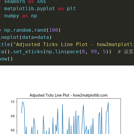
t
 seaborn 
as
t
 matplotlib
.
pyplot 
as
t
 numpy 
as
 np

=
 np
.
random
.
rand
(
100
)
ineplot
(
data
=
data
)
itle
(
"Adjusted Ticks Line Plot - how2matplotl
ca
(
)
.
set_xticks
(
np
.
linspace
(
0
,
99
,
5
)
)
# 设
how
(
)