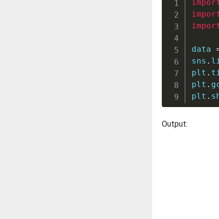
impor
impor
impor
data 
sns
.
l
plt
.
t
plt
.
g
plt
.
s
Output: