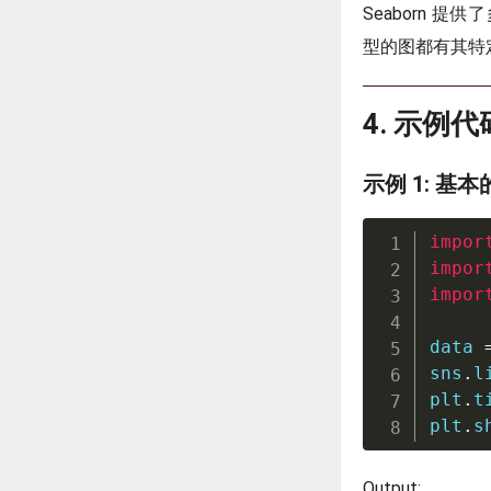
Seaborn 
型的图都有其特
4. 示例代
示例 1: 基
impor
impor
impor
data 
sns
.
l
plt
.
t
plt
.
s
Output: