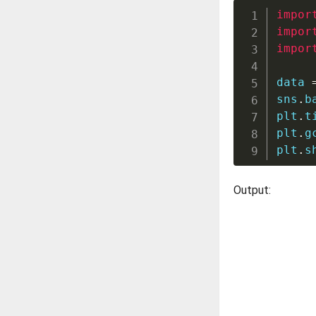
impor
impor
impor
data 
sns
.
b
plt
.
t
plt
.
g
plt
.
s
Output: