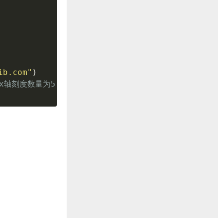
ib.com"
)
置x轴刻度数量为5