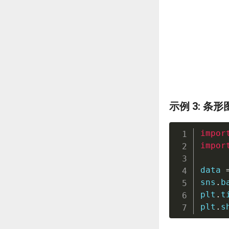
示例 3: 条形
impor
impor
data 
sns
.
b
plt
.
t
plt
.
s