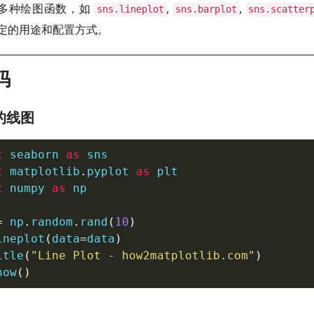
提供了多种绘图函数，如
,
,
sns.lineplot
sns.barplot
sns.scatter
定的用途和配置方式。
码
本的线图
t
 seaborn 
as
t
 matplotlib
.
pyplot 
as
t
 numpy 
as
 np

=
 np
.
random
.
rand
(
10
)
ineplot
(
data
=
data
)
itle
(
"Line Plot - how2matplotlib.com"
)
how
(
)