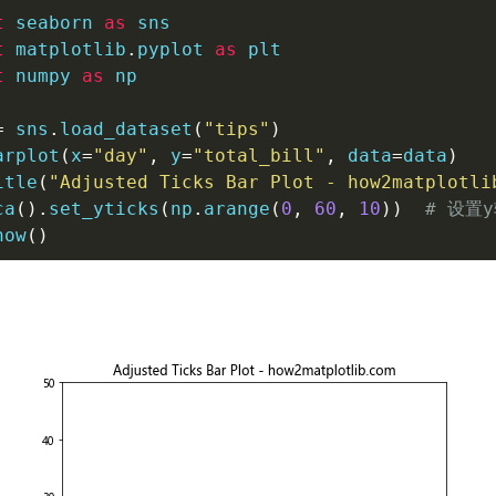
t
 seaborn 
as
t
 matplotlib
.
pyplot 
as
t
 numpy 
as
 np

=
 sns
.
load_dataset
(
"tips"
)
arplot
(
x
=
"day"
,
 y
=
"total_bill"
,
 data
=
data
)
itle
(
"Adjusted Ticks Bar Plot - how2matplotli
ca
(
)
.
set_yticks
(
np
.
arange
(
0
,
60
,
10
)
)
# 设置
how
(
)