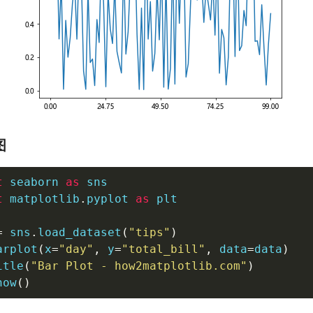
图
t
 seaborn 
as
t
 matplotlib
.
pyplot 
as
 plt

=
 sns
.
load_dataset
(
"tips"
)
arplot
(
x
=
"day"
,
 y
=
"total_bill"
,
 data
=
data
)
itle
(
"Bar Plot - how2matplotlib.com"
)
how
(
)