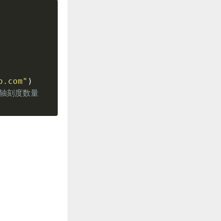
b.com"
)
y轴刻度数量