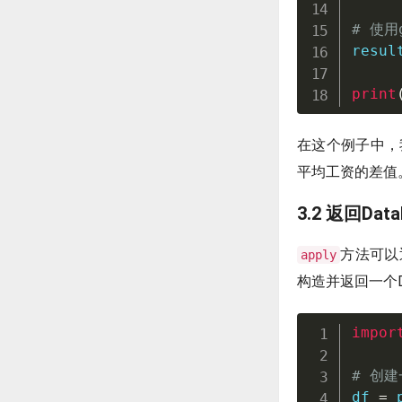
# 使用g
resul
print
在这个例子中，
平均工资的差值
3.2 返回Data
方法可以
apply
构造并返回一个Da
impor
# 创建
df 
=
 