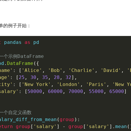
单的例子开始：
t
 pandas 
as
 pd

一个示例DataFrame
pd
.
DataFrame
(
{
name'
:
[
'Alice'
,
'Bob'
,
'Charlie'
,
'David'
,
'
age'
:
[
25
,
30
,
35
,
28
,
32
]
,
city'
:
[
'New York'
,
'London'
,
'Paris'
,
'New Y
salary'
:
[
50000
,
60000
,
70000
,
55000
,
65000
]
义一个自定义函数
alary_diff_from_mean
(
group
)
:
eturn
group
[
'salary'
]
-
group
[
'salary'
]
.
mean
(