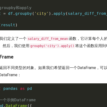
roupby和apply
t 
=
 df
.
groupby
(
'city'
)
.
apply
(
salary_diff_from
(
result
)
我们定义了一个
函数，它计算每个人
salary_diff_from_mean
。然后，我们使用
将这个函数应用到
groupby('city').apply()
Frame
返回不同类型的对象。如果我们希望返回一个DataFrame，可
taFrame：
t
 pandas 
as
 pd

一个示例DataFrame
pd
.
DataFrame
(
{