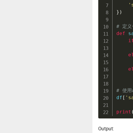
'
}
)
# 定
def
s
i
e
e
# 使用
df
[
's
print
Output: