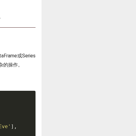
。
ame或Series
杂的操作。
Eve'
]
,