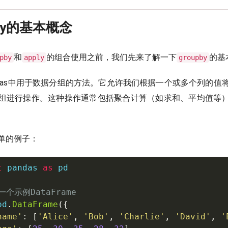
upBy的基本概念
和
的组合使用之前，我们先来了解一下
的基
pby
apply
groupby
ndas中用于数据分组的方法。它允许我们根据一个或多个列的值
组进行操作。这种操作通常包括聚合计算（如求和、平均值等
单的例子：
t
 pandas 
as
 pd

一个示例DataFrame
pd
.
DataFrame
(
{
name'
:
[
'Alice'
,
'Bob'
,
'Charlie'
,
'David'
,
'