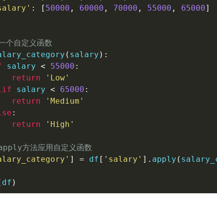
salary'
:
[
50000
,
60000
,
70000
,
55000
,
65000
]
义一个自定义函数
alary_category
(
salary
)
:
f
 salary 
<
55000
:
return
'Low'
lif
 salary 
<
65000
:
return
'Medium'
lse
:
return
'High'
apply方法应用自定义函数
alary_category'
]
=
 df
[
'salary'
]
.
apply
(
salary_
(
df
)