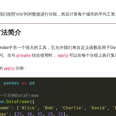
们按照’city’列对数据进行分组，然后计算每个城市的平均工资
y方法简介
ndas中另一个强大的工具，它允许我们将自定义函数应用于DataFr
列。当与
结合使用时，
可以在每个分组上执行复
groupby
apply
的
示例：
apply
t
 pandas 
as
 pd

一个示例DataFrame
pd
.
DataFrame
(
{
name'
:
[
'Alice'
,
'Bob'
,
'Charlie'
,
'David'
,
'
age'
:
[
25
,
30
,
35
,
28
,
32
]
,