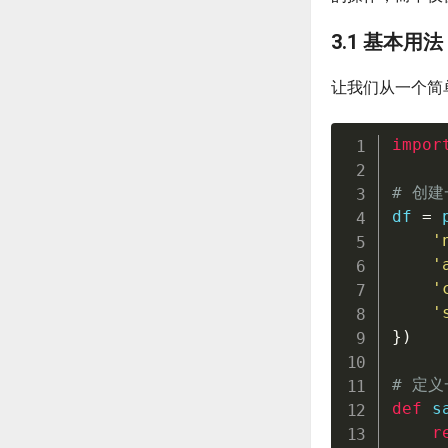
3.1 基本用法
让我们从一个简
impor
# 创建
df 
=
 
'
'
'
'
}
)
# 定
def
s
r