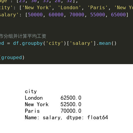
age'
:
[
25
,
30
,
35
,
28
,
32
]
,
city'
:
[
'New York'
,
'London'
,
'Paris'
,
'New Y
salary'
:
[
50000
,
60000
,
70000
,
55000
,
65000
]
城市分组并计算平均工资
ed 
=
 df
.
groupby
(
'city'
)
[
'salary'
]
.
mean
(
)
(
grouped
)