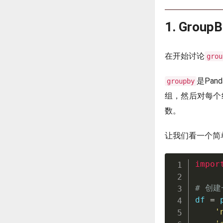
1. Gro
在开始讨论
grou
是Pa
groupby
组，然后对每个
数。
让我们看一个简
impor
# 创建
df 
=
 
'