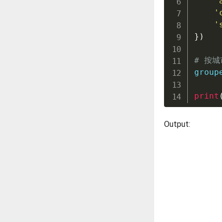
'
'
'
}
)
# 按
group
print
Output: