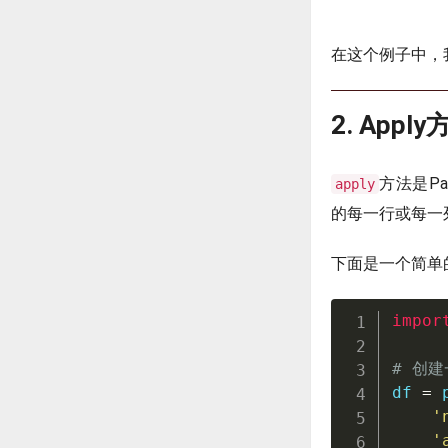
在这个例子中，我
2. Appl
方法是Pa
apply
的每一行或每一
下面是一个简单
impor
# 创建
df 
=
 
'
'