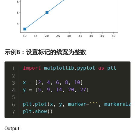
示例8：设置标记的线宽为整数
import
 matplotlib
.
pyplot 
as
 plt

x 
=
[
2
,
4
,
6
,
8
,
10
]
y 
=
[
5
,
9
,
14
,
20
,
27
]
plt
.
plot
(
x
,
 y
,
 marker
=
'^'
,
 markersize
plt
.
show
(
)
Output: