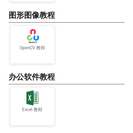
图形图像教程
OpenCV 教程
办公软件教程
Excel 教程