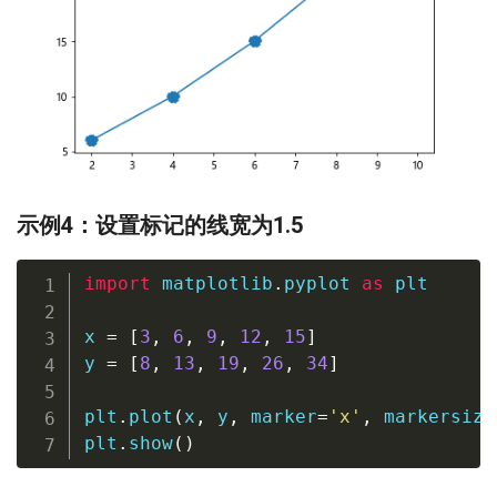
示例4：设置标记的线宽为1.5
import
 matplotlib
.
pyplot 
as
 plt

x 
=
[
3
,
6
,
9
,
12
,
15
]
y 
=
[
8
,
13
,
19
,
26
,
34
]
plt
.
plot
(
x
,
 y
,
 marker
=
'x'
,
 markersize
plt
.
show
(
)