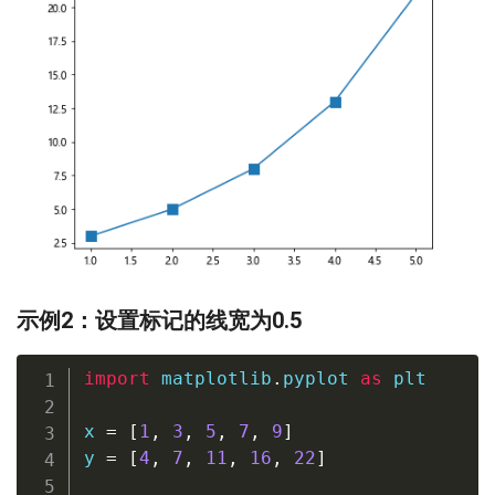
示例2：设置标记的线宽为0.5
import
 matplotlib
.
pyplot 
as
 plt

x 
=
[
1
,
3
,
5
,
7
,
9
]
y 
=
[
4
,
7
,
11
,
16
,
22
]