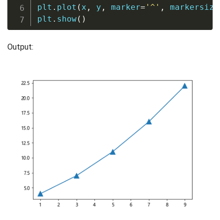
plt
.
plot
(
x
,
 y
,
 marker
=
'^'
,
 markersize
plt
.
show
(
)
Output: