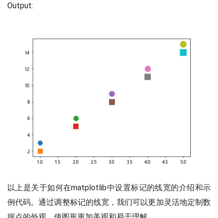
Output:
以上是关于如何在matplotlib中设置标记的线宽的介绍和示
例代码。通过调整标记的线宽，我们可以更加灵活地定制数
据点的外观，使图形更加美观和易于理解。