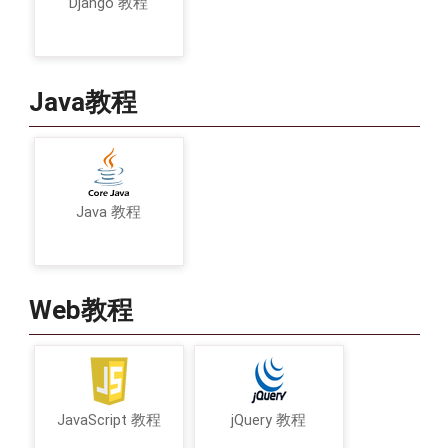
Django 教程
Java教程
Java 教程
Web教程
JavaScript 教程
jQuery 教程