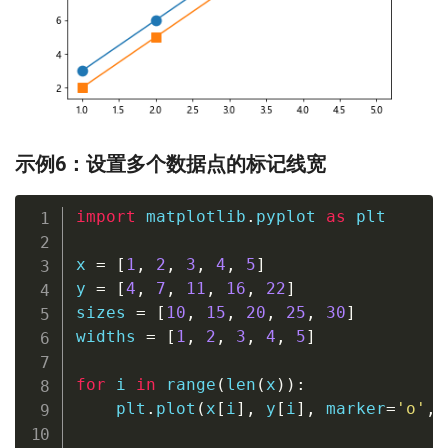
示例6：设置多个数据点的标记线宽
import
 matplotlib
.
pyplot 
as
 plt

x 
=
[
1
,
2
,
3
,
4
,
5
]
y 
=
[
4
,
7
,
11
,
16
,
22
]
sizes 
=
[
10
,
15
,
20
,
25
,
30
]
widths 
=
[
1
,
2
,
3
,
4
,
5
]
for
 i 
in
range
(
len
(
x
)
)
:
    plt
.
plot
(
x
[
i
]
,
 y
[
i
]
,
 marker
=
'o'
,
 