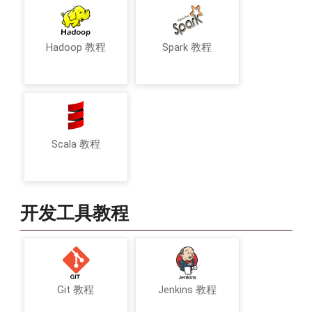
Hadoop 教程
Spark 教程
Scala 教程
开发工具教程
Git 教程
Jenkins 教程