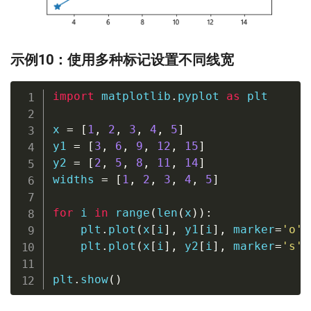
示例10：使用多种标记设置不同线宽
import
 matplotlib
.
pyplot 
as
 plt

x 
=
[
1
,
2
,
3
,
4
,
5
]
y1 
=
[
3
,
6
,
9
,
12
,
15
]
y2 
=
[
2
,
5
,
8
,
11
,
14
]
widths 
=
[
1
,
2
,
3
,
4
,
5
]
for
 i 
in
range
(
len
(
x
)
)
:
    plt
.
plot
(
x
[
i
]
,
 y1
[
i
]
,
 marker
=
'o'
,
    plt
.
plot
(
x
[
i
]
,
 y2
[
i
]
,
 marker
=
's'
,
plt
.
show
(
)