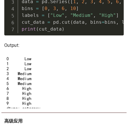
data 
=
 pd
.
Series
(
[
1
,
2
,
3
,
4
,
5
,
6
,
7
bins 
=
[
0
,
3
,
6
,
10
]
labels 
=
[
"Low"
,
"Medium"
,
"High"
]
cut_data 
=
 pd
.
cut
(
data
,
 bins
=
bins
,
 la
print
(
cut_data
)
Output:
高级应用