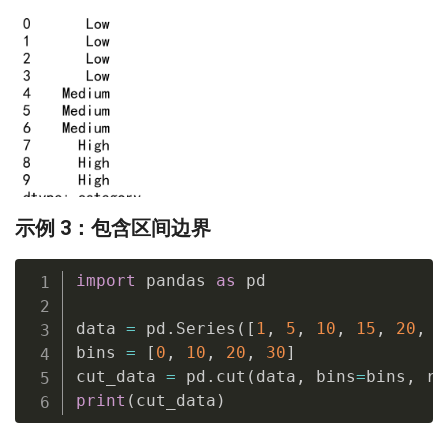
示例 3：包含区间边界
import
 pandas 
as
 pd

data 
=
 pd
.
Series
(
[
1
,
5
,
10
,
15
,
20
,
2
bins 
=
[
0
,
10
,
20
,
30
]
cut_data 
=
 pd
.
cut
(
data
,
 bins
=
bins
,
 ri
print
(
cut_data
)