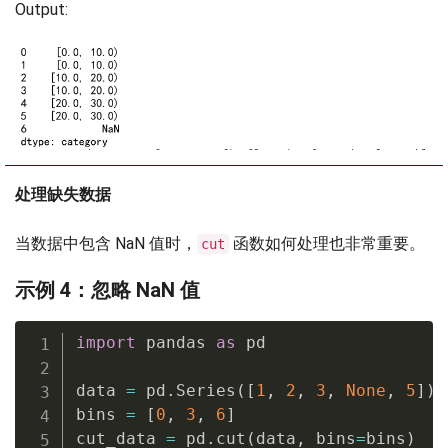
Output:
处理缺失数据
当数据中包含 NaN 值时，
函数如何处理也非常重要。
cut
示例 4：忽略 NaN 值
import
 pandas 
as
 pd

data 
=
 pd
.
Series
(
[
1
,
2
,
3
,
None
,
5
]
)
bins 
=
[
0
,
3
,
6
]
cut_data 
=
 pd
.
cut
(
data
,
 bins
=
bins
)