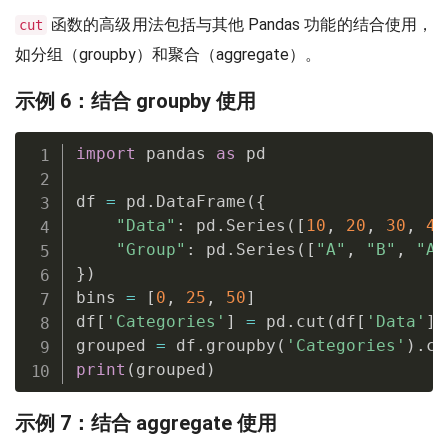
函数的高级用法包括与其他 Pandas 功能的结合使用，
cut
如分组（groupby）和聚合（aggregate）。
示例 6：结合 groupby 使用
import
 pandas 
as
 pd

df 
=
 pd
.
DataFrame
(
{
"Data"
:
 pd
.
Series
(
[
10
,
20
,
30
,
40
"Group"
:
 pd
.
Series
(
[
"A"
,
"B"
,
"A"
}
)
bins 
=
[
0
,
25
,
50
]
df
[
'Categories'
]
=
 pd
.
cut
(
df
[
'Data'
]
,
grouped 
=
 df
.
groupby
(
'Categories'
)
.
co
print
(
grouped
)
示例 7：结合 aggregate 使用