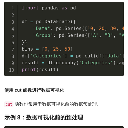
import
 pandas 
as
 pd

df 
=
 pd
.
DataFrame
(
{
"Data"
:
 pd
.
Series
(
[
10
,
20
,
30
,
40
"Group"
:
 pd
.
Series
(
[
"A"
,
"B"
,
"A"
}
)
bins 
=
[
0
,
25
,
50
]
df
[
'Categories'
]
=
 pd
.
cut
(
df
[
'Data'
]
,
result 
=
 df
.
groupby
(
'Categories'
)
.
agg
print
(
result
)
使用 cut 函数进行数据可视化
函数也常用于数据可视化前的数据预处理。
cut
示例 8：数据可视化前的预处理