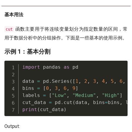
基本用法
函数主要用于将连续变量划分为指定数量的区间，常
cut
用于数据分析中的分组操作。下面是一些基本的使用示例。
示例 1：基本分割
import
 pandas 
as
 pd

data 
=
 pd
.
Series
(
[
1
,
2
,
3
,
4
,
5
,
6
,
7
bins 
=
[
0
,
3
,
6
,
9
]
labels 
=
[
"Low"
,
"Medium"
,
"High"
]
cut_data 
=
 pd
.
cut
(
data
,
 bins
=
bins
,
 la
print
(
cut_data
)
Output: