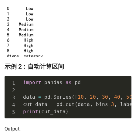
示例 2：自动计算区间
import
 pandas 
as
 pd

data 
=
 pd
.
Series
(
[
10
,
20
,
30
,
40
,
50
,
cut_data 
=
 pd
.
cut
(
data
,
 bins
=
3
,
 label
print
(
cut_data
)
Output: