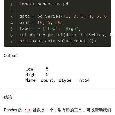
import
 pandas 
as
 pd

data 
=
 pd
.
Series
(
[
1
,
2
,
3
,
4
,
5
,
6
,
7
bins 
=
[
0
,
5
,
10
]
labels 
=
[
"Low"
,
"High"
]
cut_data 
=
 pd
.
cut
(
data
,
 bins
=
bins
,
 la
print
(
cut_data
.
value_counts
(
)
)
Output:
结论
Pandas 的
函数是一个非常有用的工具，可以帮助我们
cut