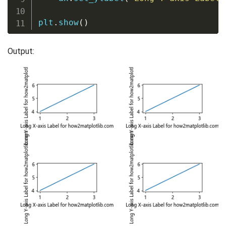
plt
.
show
(
)
Output: