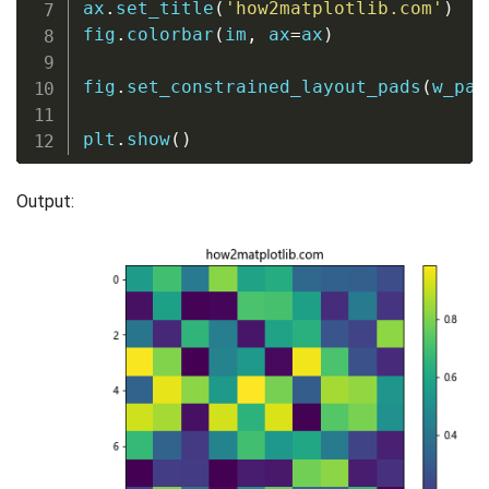
ax
.
set_title
(
'how2matplotlib.com'
)
fig
.
colorbar
(
im
,
 ax
=
ax
)
fig
.
set_constrained_layout_pads
(
w_pad
plt
.
show
(
)
Output: