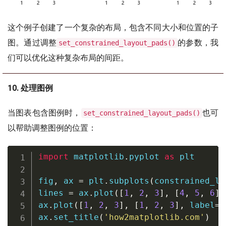
这个例子创建了一个复杂的布局，包含不同大小和位置的子
图。通过调整
的参数，我
set_constrained_layout_pads()
们可以优化这种复杂布局的间距。
10. 处理图例
当图表包含图例时，
也可
set_constrained_layout_pads()
以帮助调整图例的位置：
import
 matplotlib
.
pyplot 
as
 plt

fig
,
 ax 
=
 plt
.
subplots
(
constrained_la
lines 
=
 ax
.
plot
(
[
1
,
2
,
3
]
,
[
4
,
5
,
6
]
,
ax
.
plot
(
[
1
,
2
,
3
]
,
[
1
,
2
,
3
]
,
 label
=
'
ax
.
set_title
(
'how2matplotlib.com'
)