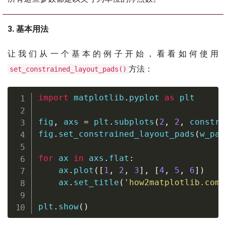
3. 基本用法
让我们从一个基本的例子开始，看看如何使用
方法：
set_constrained_layout_pads()
import
 matplotlib
.
pyplot 
as
 plt

fig
,
 axs 
=
 plt
.
subplots
(
2
,
2
,
 constra
fig
.
set_constrained_layout_pads
(
w_pad
for
 ax 
in
 axs
.
flat
:
    ax
.
plot
(
[
1
,
2
,
3
]
,
[
4
,
5
,
6
]
)
    ax
.
set_title
(
'how2matplotlib.com'
plt
.
show
(
)