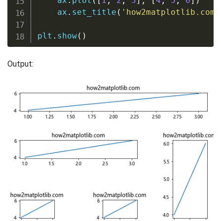
    ax
.
plot
(
[
1
,
2
,
3
]
,
[
4
,
5
,
6
]
)
    ax
.
set_title
(
'how2matplotlib.com'
plt
.
show
(
)
Output: