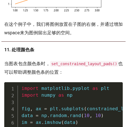
在这个例子中，我们将图例放置在子图的右侧，并通过增加
wspace来为图例留出足够的空间。
11. 处理颜色条
当图表包含颜色条时，
也
set_constrained_layout_pads()
可以帮助调整颜色条的位置：
import
 matplotlib
.
pyplot 
as
import
 numpy 
as
 np

fig
,
 ax 
=
 plt
.
subplots
(
constrained_la
data 
=
 np
.
random
.
rand
(
10
,
10
)
im 
=
 ax
.
imshow
(
data
)