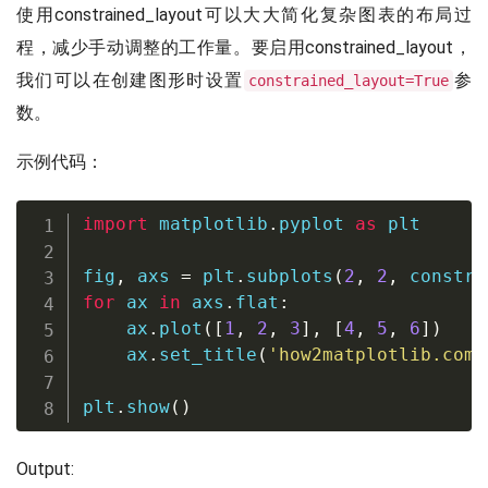
使用constrained_layout可以大大简化复杂图表的布局过
程，减少手动调整的工作量。要启用constrained_layout，
我们可以在创建图形时设置
参
constrained_layout=True
数。
示例代码：
import
 matplotlib
.
pyplot 
as
 plt

fig
,
 axs 
=
 plt
.
subplots
(
2
,
2
,
 constra
for
 ax 
in
 axs
.
flat
:
    ax
.
plot
(
[
1
,
2
,
3
]
,
[
4
,
5
,
6
]
)
    ax
.
set_title
(
'how2matplotlib.com'
plt
.
show
(
)
Output: