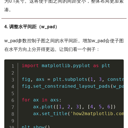
为0.1英寸。这将使子图之间的间距变小，整体布局更加紧
凑。
4. 调整水平间距（w_pad）
w_pad参数控制子图之间的水平间距。增加w_pad会使子图
在水平方向上分开得更远。让我们看一个例子：
import
 matplotlib
.
pyplot 
as
 plt

fig
,
 axs 
=
 plt
.
subplots
(
1
,
3
,
 constra
fig
.
set_constrained_layout_pads
(
w_pad
for
 ax 
in
 axs
:
    ax
.
plot
(
[
1
,
2
,
3
]
,
[
4
,
5
,
6
]
)
    ax
.
set_title
(
'how2matplotlib.com'
plt
.
show
(
)