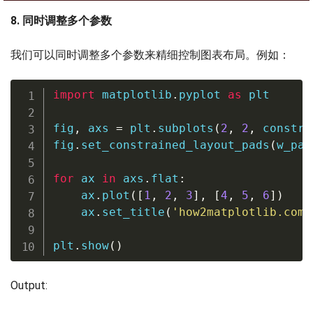
8. 同时调整多个参数
我们可以同时调整多个参数来精细控制图表布局。例如：
import
 matplotlib
.
pyplot 
as
 plt

fig
,
 axs 
=
 plt
.
subplots
(
2
,
2
,
 constra
fig
.
set_constrained_layout_pads
(
w_pad
for
 ax 
in
 axs
.
flat
:
    ax
.
plot
(
[
1
,
2
,
3
]
,
[
4
,
5
,
6
]
)
    ax
.
set_title
(
'how2matplotlib.com'
plt
.
show
(
)
Output: