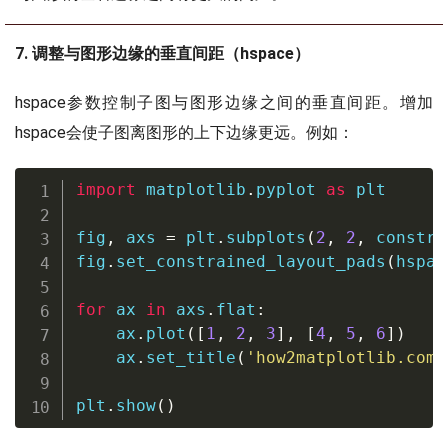
7. 调整与图形边缘的垂直间距（hspace）
hspace参数控制子图与图形边缘之间的垂直间距。增加
hspace会使子图离图形的上下边缘更远。例如：
import
 matplotlib
.
pyplot 
as
 plt

fig
,
 axs 
=
 plt
.
subplots
(
2
,
2
,
 constra
fig
.
set_constrained_layout_pads
(
hspac
for
 ax 
in
 axs
.
flat
:
    ax
.
plot
(
[
1
,
2
,
3
]
,
[
4
,
5
,
6
]
)
    ax
.
set_title
(
'how2matplotlib.com'
plt
.
show
(
)