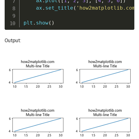
    ax
.
plot
(
[
1
,
2
,
3
]
,
[
4
,
5
,
6
]
)
    ax
.
set_title
(
'how2matplotlib.com\
plt
.
show
(
)
Output: