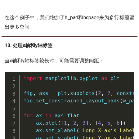
在这个例子中，我们增加了h_pad和hspace来为多行标题留
出更多空间。
13. 处理x轴和y轴标签
当x轴和y轴标签较长时，可能需要调整间距：
import
 matplotlib
.
pyplot 
as
 plt

fig
,
 axs 
=
 plt
.
subplots
(
2
,
2
,
 constra
fig
.
set_constrained_layout_pads
(
w_pad
for
 ax 
in
 axs
.
flat
:
    ax
.
plot
(
[
1
,
2
,
3
]
,
[
4
,
5
,
6
]
)
    ax
.
set_xlabel
(
'Long X-axis Label 
    ax
.
set_ylabel
(
'Long Y-axis Label 