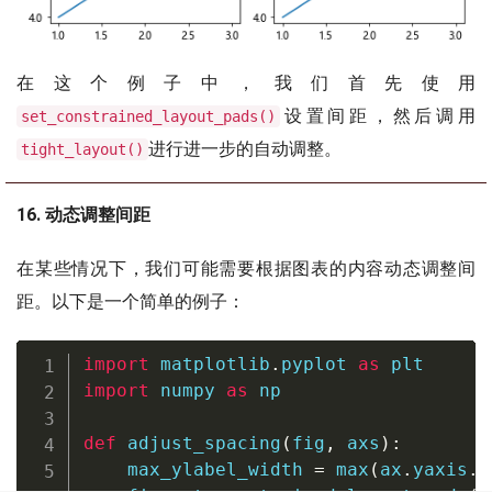
在这个例子中，我们首先使用
设置间距，然后调用
set_constrained_layout_pads()
进行进一步的自动调整。
tight_layout()
16. 动态调整间距
在某些情况下，我们可能需要根据图表的内容动态调整间
距。以下是一个简单的例子：
import
 matplotlib
.
pyplot 
as
import
 numpy 
as
 np

def
adjust_spacing
(
fig
,
 axs
)
:
    max_ylabel_width 
=
max
(
ax
.
yaxis
.
l