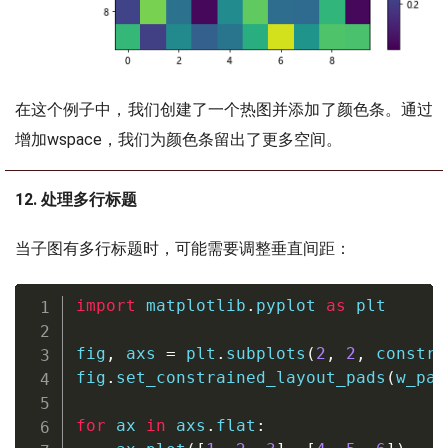
在这个例子中，我们创建了一个热图并添加了颜色条。通过
增加wspace，我们为颜色条留出了更多空间。
12. 处理多行标题
当子图有多行标题时，可能需要调整垂直间距：
import
 matplotlib
.
pyplot 
as
 plt

fig
,
 axs 
=
 plt
.
subplots
(
2
,
2
,
 constra
fig
.
set_constrained_layout_pads
(
w_pad
for
 ax 
in
 axs
.
flat
: