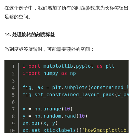
在这个例子中，我们增加了所有的间距参数来为长标签留出
足够的空间。
14. 处理旋转的刻度标签
当刻度标签旋转时，可能需要额外的空间：
import
 matplotlib
.
pyplot 
as
import
 numpy 
as
 np

fig
,
 ax 
=
 plt
.
subplots
(
constrained_la
fig
.
set_constrained_layout_pads
(
w_pad
x 
=
 np
.
arange
(
10
)
y 
=
 np
.
random
.
rand
(
10
)
ax
.
bar
(
x
,
 y
)
ax
.
set_xticklabels
(
[
'how2matplotlib.c