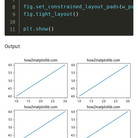
fig
.
set_constrained_layout_pads
(
w_pad
fig
.
tight_layout
(
)
plt
.
show
(
)
Output: