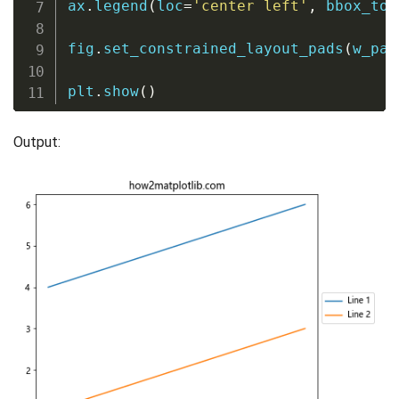
ax
.
legend
(
loc
=
'center left'
,
 bbox_to_
fig
.
set_constrained_layout_pads
(
w_pad
plt
.
show
(
)
Output: