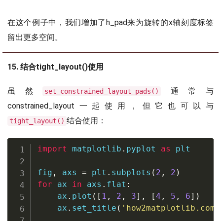
在这个例子中，我们增加了h_pad来为旋转的x轴刻度标签
留出更多空间。
15. 结合tight_layout()使用
虽然
通常与
set_constrained_layout_pads()
constrained_layout一起使用，但它也可以与
结合使用：
tight_layout()
import
 matplotlib
.
pyplot 
as
 plt

fig
,
 axs 
=
 plt
.
subplots
(
2
,
2
)
for
 ax 
in
 axs
.
flat
:
    ax
.
plot
(
[
1
,
2
,
3
]
,
[
4
,
5
,
6
]
)
    ax
.
set_title
(
'how2matplotlib.com'