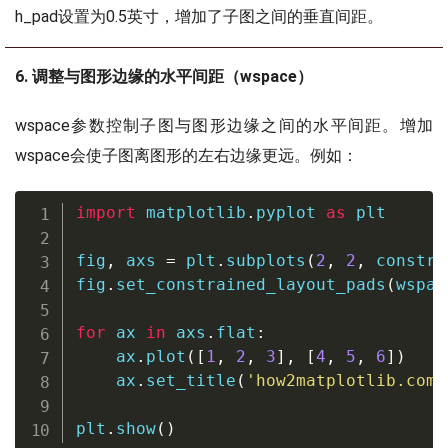
h_pad设置为0.5英寸，增加了子图之间的垂直间距。
6. 调整与图形边缘的水平间距（wspace）
wspace参数控制子图与图形边缘之间的水平间距。增加
wspace会使子图离图形的左右边缘更远。例如：
import
 matplotlib
.
pyplot 
as
 plt

fig
,
 axs 
=
 plt
.
subplots
(
2
,
2
,
 constra
fig
.
set_constrained_layout_pads
(
wspac
for
 ax 
in
 axs
.
flat
:
    ax
.
plot
(
[
1
,
2
,
3
]
,
[
4
,
5
,
6
]
)
    ax
.
set_title
(
'how2matplotlib.com'
plt
.
show
(
)