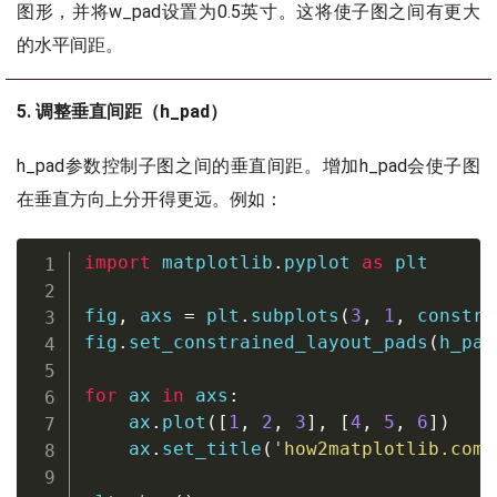
图形，并将w_pad设置为0.5英寸。这将使子图之间有更大
的水平间距。
5. 调整垂直间距（h_pad）
h_pad参数控制子图之间的垂直间距。增加h_pad会使子图
在垂直方向上分开得更远。例如：
import
 matplotlib
.
pyplot 
as
 plt

fig
,
 axs 
=
 plt
.
subplots
(
3
,
1
,
 constra
fig
.
set_constrained_layout_pads
(
h_pad
for
 ax 
in
 axs
:
    ax
.
plot
(
[
1
,
2
,
3
]
,
[
4
,
5
,
6
]
)
    ax
.
set_title
(
'how2matplotlib.com'