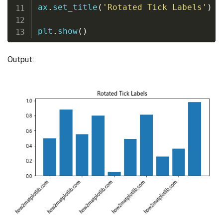
ax
.
set_title
(
'Rotated Tick Labels'
)
plt
.
show
(
)
Output: