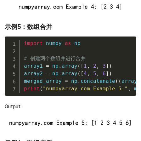
示例5：数组合并
import
 numpy 
as
 np

# 创建两个数组并进行合并
array1 
=
 np
.
array
(
[
1
,
2
,
3
]
)
array2 
=
 np
.
array
(
[
4
,
5
,
6
]
)
merged_array 
=
 np
.
concatenate
(
(
array1
print
(
"numpyarray.com Example 5:"
,
 me
Output: