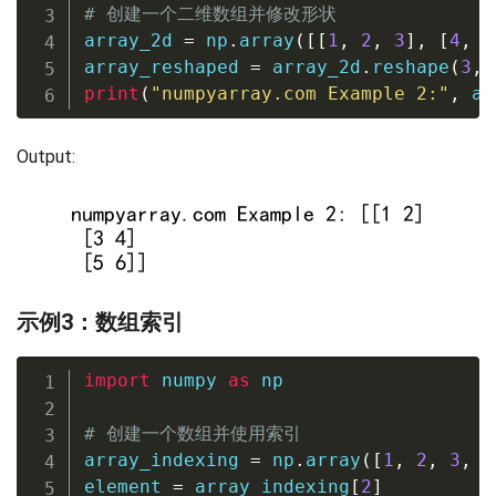
# 创建一个二维数组并修改形状
array_2d 
=
 np
.
array
(
[
[
1
,
2
,
3
]
,
[
4
,
5
array_reshaped 
=
 array_2d
.
reshape
(
3
,
print
(
"numpyarray.com Example 2:"
,
 ar
Output:
示例3：数组索引
import
 numpy 
as
 np

# 创建一个数组并使用索引
array_indexing 
=
 np
.
array
(
[
1
,
2
,
3
,
4
element 
=
 array_indexing
[
2
]