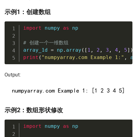
示例1：创建数组
import
 numpy 
as
 np

# 创建一个一维数组
array_1d 
=
 np
.
array
(
[
1
,
2
,
3
,
4
,
5
]
)
print
(
"numpyarray.com Example 1:"
,
 ar
Output:
示例2：数组形状修改
import
 numpy 
as
 np
