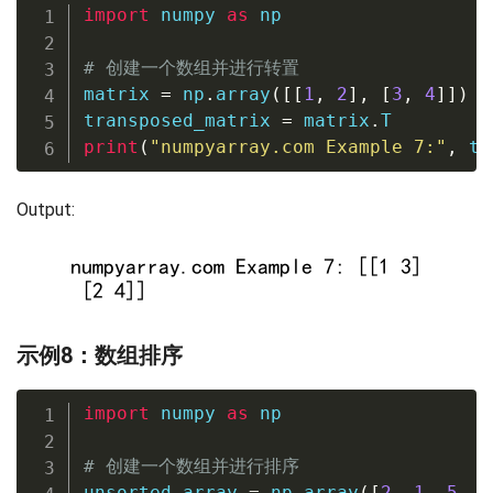
import
 numpy 
as
 np

# 创建一个数组并进行转置
matrix 
=
 np
.
array
(
[
[
1
,
2
]
,
[
3
,
4
]
]
)
transposed_matrix 
=
 matrix
.
print
(
"numpyarray.com Example 7:"
,
 tr
Output:
示例8：数组排序
import
 numpy 
as
 np

# 创建一个数组并进行排序
unsorted_array 
=
 np
.
array
(
[
2
,
1
,
5
,
3