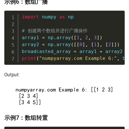
示例6：数组广播
import
 numpy 
as
 np

# 创建两个数组并进行广播操作
array1 
=
 np
.
array
(
[
1
,
2
,
3
]
)
array2 
=
 np
.
array
(
[
[
0
]
,
[
1
]
,
[
2
]
]
)
broadcasted_array 
=
 array1 
+
print
(
"numpyarray.com Example 6:"
,
 br
Output:
示例7：数组转置