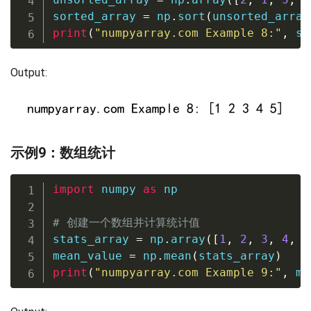
sorted_array 
=
 np
.
sort
(
unsorted_array
print
(
"numpyarray.com Example 8:"
,
 so
Output:
示例9：数组统计
import
 numpy 
as
 np

# 创建一个数组并计算统计值
stats_array 
=
 np
.
array
(
[
1
,
2
,
3
,
4
,
5
mean_value 
=
 np
.
mean
(
stats_array
)
print
(
"numpyarray.com Example 9:"
,
 me