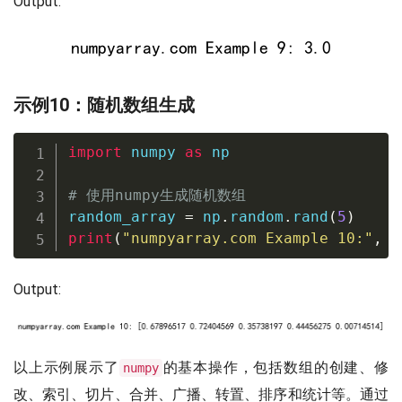
Output:
示例10：随机数组生成
import
 numpy 
as
 np

# 使用numpy生成随机数组
random_array 
=
 np
.
random
.
rand
(
5
)
print
(
"numpyarray.com Example 10:"
,
 r
Output:
以上示例展示了
的基本操作，包括数组的创建、修
numpy
改、索引、切片、合并、广播、转置、排序和统计等。通过