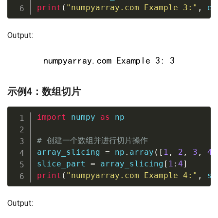
print
(
"numpyarray.com Example 3:"
,
 el
Output:
示例4：数组切片
import
 numpy 
as
 np

# 创建一个数组并进行切片操作
array_slicing 
=
 np
.
array
(
[
1
,
2
,
3
,
4
,
slice_part 
=
 array_slicing
[
1
:
4
]
print
(
"numpyarray.com Example 4:"
,
 sl
Output: