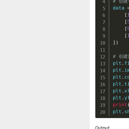
# 创
data 
[
[
[
[
]
)
# 创建
plt
.
f
plt
.
i
plt
.
c
plt
.
t
plt
.
x
plt
.
y
print
plt
.
s
Output: