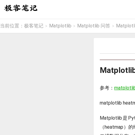
当前位置：
极客笔记
Matplotlib
Matplotlib 问答
Matpl
>
>
>
Matplo
参考：
matplotli
matplotlib heatm
Matplotl
（heatma