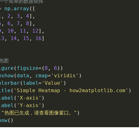
建一个简单的数据矩阵
=
 np
.
array
(
[
1
,
2
,
3
,
4
]
,
5
,
6
,
7
,
8
]
,
9
,
10
,
11
,
12
]
,
13
,
14
,
15
,
16
]
热图
igure
(
figsize
=
(
8
,
6
)
)
mshow
(
data
,
 cmap
=
'viridis'
)
olorbar
(
label
=
'Value'
)
itle
(
'Simple Heatmap - how2matplotlib.com'
)
label
(
'X-axis'
)
label
(
'Y-axis'
)
(
"热图已生成，请查看图像窗口。"
)
how
(
)