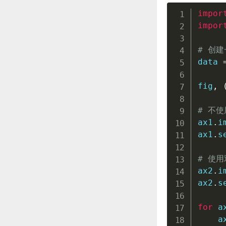
impor
impor
# 创
data 
fig
,
# 不
ax1
.
i
ax1
.
s
# 使
ax2
.
i
ax2
.
s
for
 a
    a