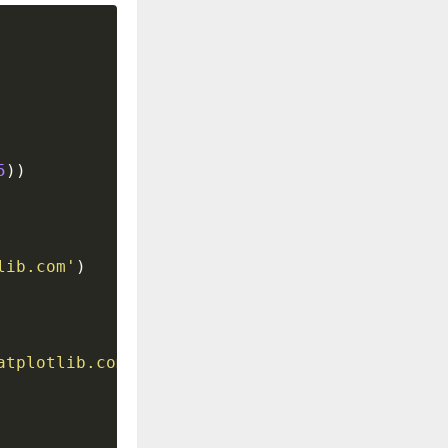
5
)
)
lib.com'
)
atplotlib.com'
)