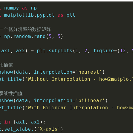
t
 numpy 
as
t
 matplotlib
.
pyplot 
as
 plt

建一个低分辨率的数据矩阵
=
 np
.
random
.
rand
(
5
,
5
)
(
ax1
,
 ax2
)
=
 plt
.
subplots
(
1
,
2
,
 figsize
=
(
12
,
使用插值
mshow
(
data
,
 interpolation
=
'nearest'
)
et_title
(
'Without Interpolation - how2matplot
用双线性插值
mshow
(
data
,
 interpolation
=
'bilinear'
)
et_title
(
'With Bilinear Interpolation - how2m
x 
in
(
ax1
,
 ax2
)
:
x
.
set_xlabel
(
'X-axis'
)