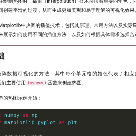
绘制热图时，插值（interpolation）技术扮演着重要的角色
间创建平滑的过渡，从而生成更加美观和易于理解的可视化效果
atplotlib中热图的插值技术，包括其原理、常用方法以及实
来展示如何使用不同的插值方法，以及如何根据具体需求选择合
础
矩阵数据可视化的方法，其中每个单元格的颜色代表了相应
中，我们主要使用
函数来创建热图。
imshow()
单的热图示例开始：
t
 numpy 
as
t
 matplotlib
.
pyplot 
as
 plt
