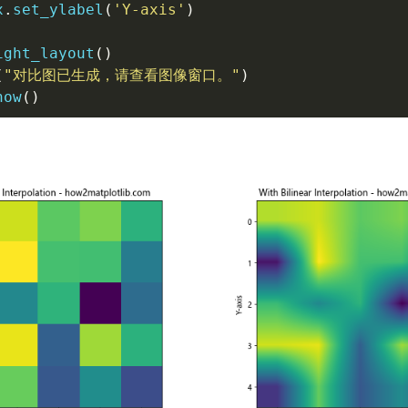
x
.
set_ylabel
(
'Y-axis'
)
ight_layout
(
)
(
"对比图已生成，请查看图像窗口。"
)
how
(
)