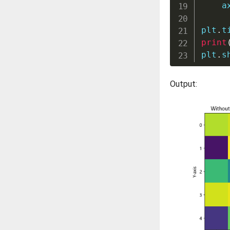
    a
plt
.
t
print
plt
.
s
Output: