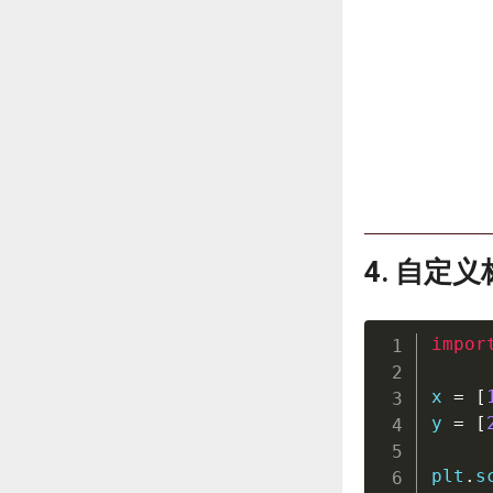
4. 自定
impor
x 
=
[
y 
=
[
plt
.
s