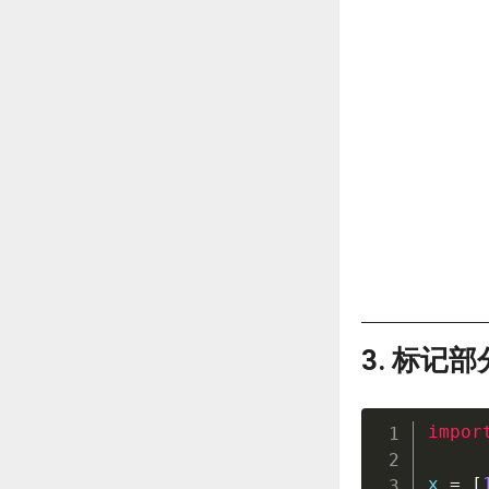
3. 标记
impor
x 
=
[