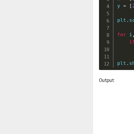
y 
=
[
plt
.
s
for
 i
i
     
plt
.
s
Output: