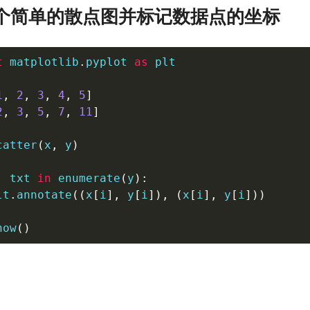
建一个简单的散点图并标记数据点的坐标
t
 matplotlib
.
pyplot 
as
 plt

1
,
2
,
3
,
4
,
5
]
2
,
3
,
5
,
7
,
11
]
catter
(
x
,
 y
)
,
 txt 
in
enumerate
(
y
)
:
lt
.
annotate
(
(
x
[
i
]
,
 y
[
i
]
)
,
(
x
[
i
]
,
 y
[
i
]
)
)
how
(
)