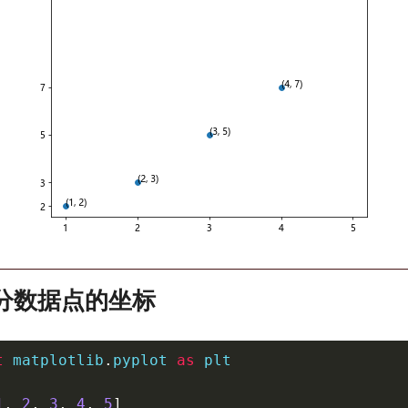
部分数据点的坐标
t
 matplotlib
.
pyplot 
as
 plt

1
,
2
,
3
,
4
,
5
]