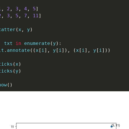
1
,
2
,
3
,
4
,
5
]
2
,
3
,
5
,
7
,
11
]
catter
(
x
,
 y
)
,
 txt 
in
enumerate
(
y
)
:
lt
.
annotate
(
(
x
[
i
]
,
 y
[
i
]
)
,
(
x
[
i
]
,
 y
[
i
]
)
)
ticks
(
x
)
ticks
(
y
)
how
(
)