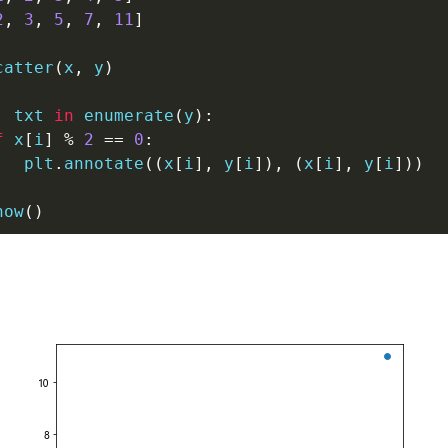
2
,
3
,
5
,
7
,
11
]
catter
(
x
,
 y
)
,
 txt 
in
enumerate
(
y
)
:
f
 x
[
i
]
%
2
==
0
:
   plt
.
annotate
(
(
x
[
i
]
,
 y
[
i
]
)
,
(
x
[
i
]
,
 y
[
i
]
)
)
how
(
)