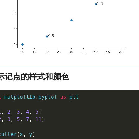
义标记点的样式和颜色
t
 matplotlib
.
pyplot 
as
 plt

1
,
2
,
3
,
4
,
5
]
2
,
3
,
5
,
7
,
11
]
catter
(
x
,
 y
)