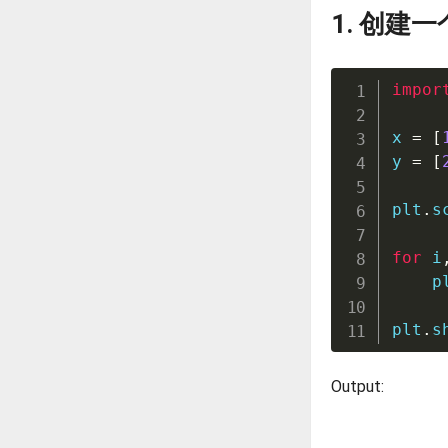
1. 创
impor
x 
=
[
y 
=
[
plt
.
s
for
 i
    p
plt
.
s
Output: