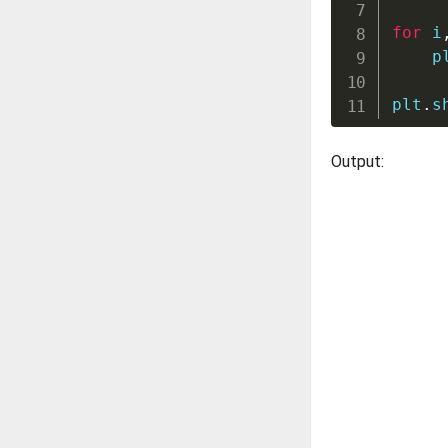
for
 i
    p
plt
.
s
Output: