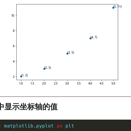
表中显示坐标轴的值
t
 matplotlib
.
pyplot 
as
 plt
