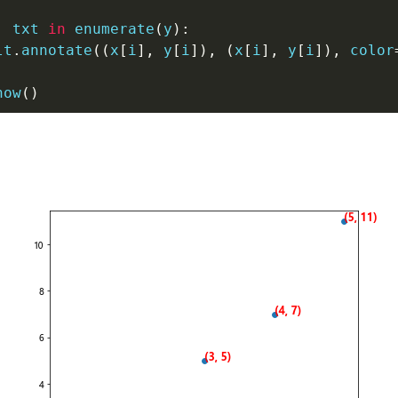
,
 txt 
in
enumerate
(
y
)
:
lt
.
annotate
(
(
x
[
i
]
,
 y
[
i
]
)
,
(
x
[
i
]
,
 y
[
i
]
)
,
 color
how
(
)