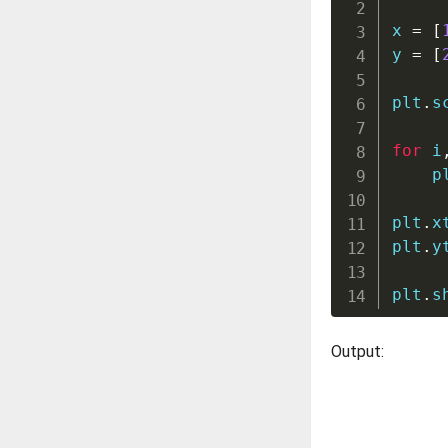
x 
=
[
y 
=
[
plt
.
s
for
 i
    p
plt
.
x
plt
.
y
plt
.
s
Output: