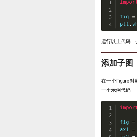
impor
fig 
=
plt
.
s
运行以上代码，
添加子图
在一个Figur
一个示例代码：
impor
fig 
=
ax1 
=
ax2 
=