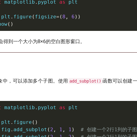
t
 matplotlib
.
pyplot 
as
 plt

 plt
.
figure
(
figsize
=
(
8
,
6
)
)
how
(
)
会得到一个大小为8×6的空白图形窗口。
e对象中，可以添加多个子图。使用
函数可以创建
add_subplot()
t
 matplotlib
.
pyplot 
as
 plt

 plt
.
figure
(
)
 fig
.
add_subplot
(
2
,
1
,
1
)
# 创建一个2行1列的子
 fig
.
add_subplot
(
2
,
1
,
2
)
# 创建一个2行1列的子