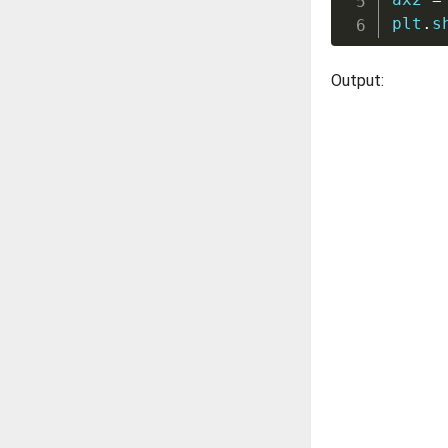
plt
.
s
Output: