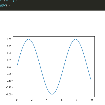
how
(
)