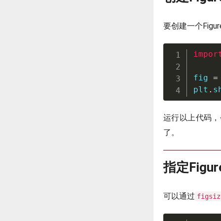
要创建一个Fig
impor
fig 
=
plt
.
s
运行以上代码，
了。
指定Figu
可以通过
figsiz