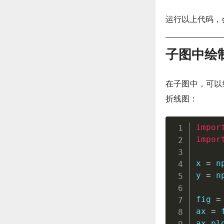
运行以上代码，
子图中绘
在子图中，可以
折线图：
impor
impor
x 
=
 n
y 
=
 n
fig 
=
ax 
=
 
ax
.
pl