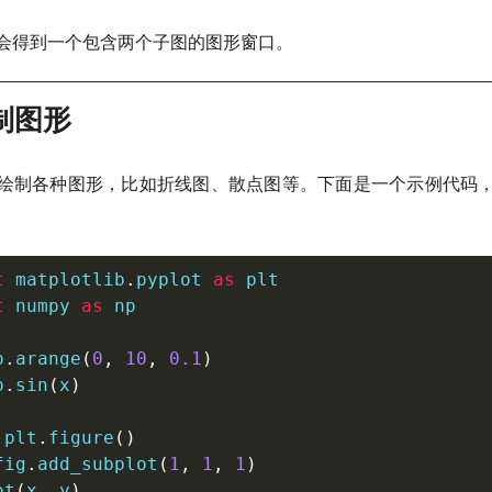
会得到一个包含两个子图的图形窗口。
制图形
绘制各种图形，比如折线图、散点图等。下面是一个示例代码
t
 matplotlib
.
pyplot 
as
t
 numpy 
as
 np

p
.
arange
(
0
,
10
,
0.1
)
p
.
sin
(
x
)
 plt
.
figure
(
)
fig
.
add_subplot
(
1
,
1
,
1
)
ot
(
x
,
 y
)