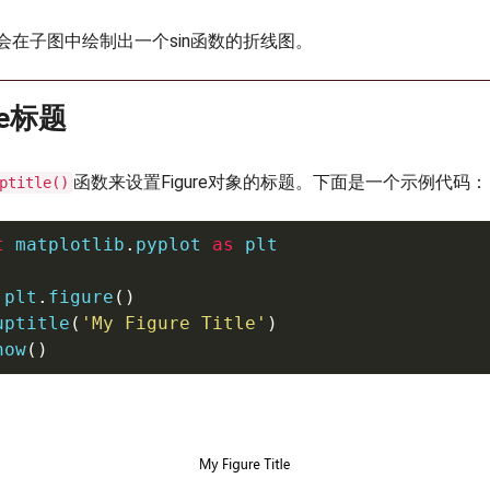
会在子图中绘制出一个sin函数的折线图。
re标题
函数来设置Figure对象的标题。下面是一个示例代码：
ptitle()
t
 matplotlib
.
pyplot 
as
 plt

 plt
.
figure
(
)
uptitle
(
'My Figure Title'
)
how
(
)