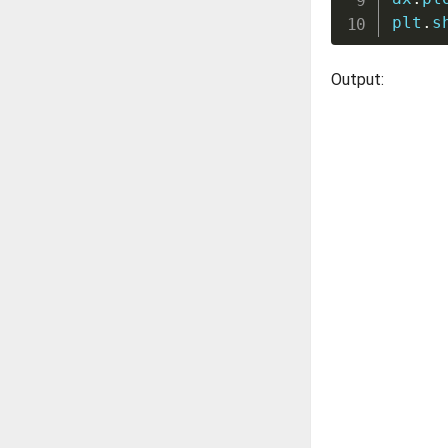
plt
.
s
Output: