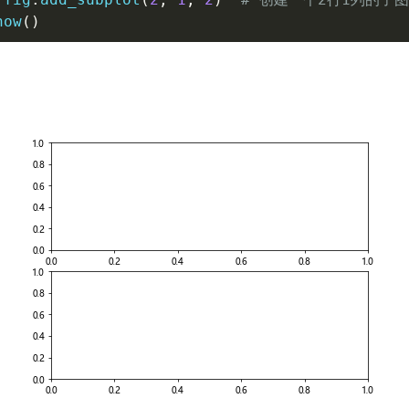
how
(
)