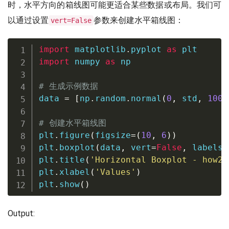
时，水平方向的箱线图可能更适合某些数据或布局。我们可
以通过设置
参数来创建水平箱线图：
vert=False
import
 matplotlib
.
pyplot 
as
import
 numpy 
as
 np

# 生成示例数据
data 
=
[
np
.
random
.
normal
(
0
,
 std
,
100
)
# 创建水平箱线图
plt
.
figure
(
figsize
=
(
10
,
6
)
)
plt
.
boxplot
(
data
,
 vert
=
False
,
 labels
=
plt
.
title
(
'Horizontal Boxplot - how2m
plt
.
xlabel
(
'Values'
)
plt
.
show
(
)
Output: