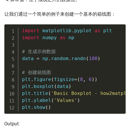
让我们通过一个简单的例子来创建一个基本的箱线图：
import
 matplotlib
.
pyplot 
as
import
 numpy 
as
 np

# 生成示例数据
data 
=
 np
.
random
.
randn
(
100
)
# 创建箱线图
plt
.
figure
(
figsize
=
(
8
,
6
)
)
plt
.
boxplot
(
data
)
plt
.
title
(
'Basic Boxplot - how2matplo
plt
.
ylabel
(
'Values'
)
plt
.
show
(
)
Output: