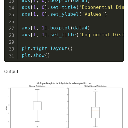
axs
[
1
,
0
]
.
boxplot
(
data3
)
axs
[
1
,
0
]
.
set_title
(
'Exponential Dist
axs
[
1
,
0
]
.
set_ylabel
(
'Values'
)
axs
[
1
,
1
]
.
boxplot
(
data4
)
axs
[
1
,
1
]
.
set_title
(
'Log-normal Distr
plt
.
tight_layout
(
)
plt
.
show
(
)
Output: