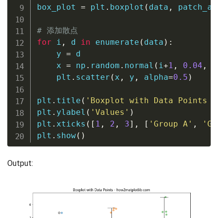
box_plot 
=
 plt
.
boxplot
(
data
,
 patch_ar
# 添加散点
for
 i
,
 d 
in
enumerate
(
data
)
:
    y 
=
 d

    x 
=
 np
.
random
.
normal
(
i
+
1
,
0.04
,
l
    plt
.
scatter
(
x
,
 y
,
 alpha
=
0.5
)
plt
.
title
(
'Boxplot with Data Points -
plt
.
ylabel
(
'Values'
)
plt
.
xticks
(
[
1
,
2
,
3
]
,
[
'Group A'
,
'Gr
plt
.
show
(
)
Output: