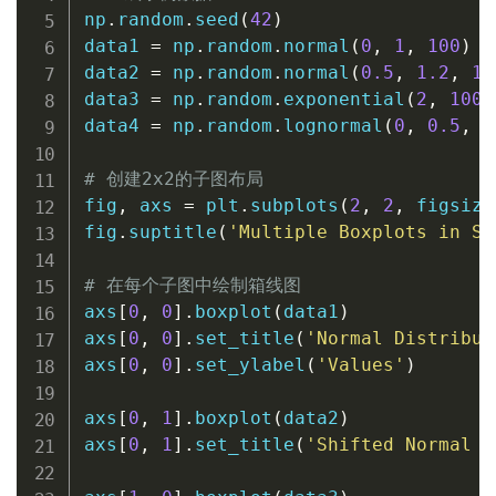
np
.
random
.
seed
(
42
)
data1 
=
 np
.
random
.
normal
(
0
,
1
,
100
)
data2 
=
 np
.
random
.
normal
(
0.5
,
1.2
,
10
data3 
=
 np
.
random
.
exponential
(
2
,
100
)
data4 
=
 np
.
random
.
lognormal
(
0
,
0.5
,
1
# 创建2x2的子图布局
fig
,
 axs 
=
 plt
.
subplots
(
2
,
2
,
 figsize
fig
.
suptitle
(
'Multiple Boxplots in Su
# 在每个子图中绘制箱线图
axs
[
0
,
0
]
.
boxplot
(
data1
)
axs
[
0
,
0
]
.
set_title
(
'Normal Distribut
axs
[
0
,
0
]
.
set_ylabel
(
'Values'
)
axs
[
0
,
1
]
.
boxplot
(
data2
)
axs
[
0
,
1
]
.
set_title
(
'Shifted Normal D