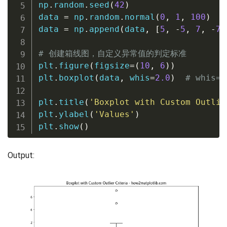
np
.
random
.
seed
(
42
)
data 
=
 np
.
random
.
normal
(
0
,
1
,
100
)
data 
=
 np
.
append
(
data
,
[
5
,
-
5
,
7
,
-
7
]
# 创建箱线图，自定义异常值的判定标准
plt
.
figure
(
figsize
=
(
10
,
6
)
)
plt
.
boxplot
(
data
,
 whis
=
2.0
)
# whis
plt
.
title
(
'Boxplot with Custom Outlie
plt
.
ylabel
(
'Values'
)
plt
.
show
(
)
Output: