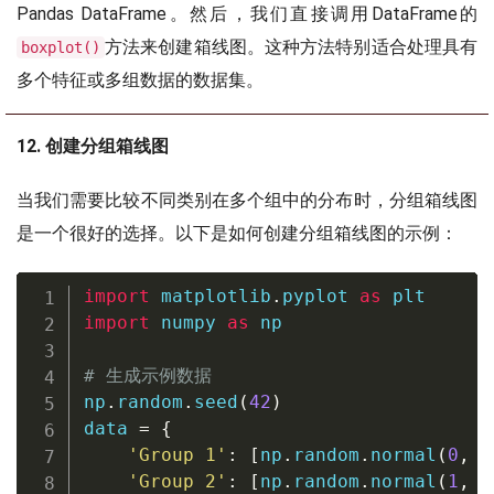
Pandas DataFrame。然后，我们直接调用DataFrame的
方法来创建箱线图。这种方法特别适合处理具有
boxplot()
多个特征或多组数据的数据集。
12. 创建分组箱线图
当我们需要比较不同类别在多个组中的分布时，分组箱线图
是一个很好的选择。以下是如何创建分组箱线图的示例：
import
 matplotlib
.
pyplot 
as
import
 numpy 
as
 np

# 生成示例数据
np
.
random
.
seed
(
42
)
data 
=
{
'Group 1'
:
[
np
.
random
.
normal
(
0
,
1
'Group 2'
:
[
np
.
random
.
normal
(
1
,
1