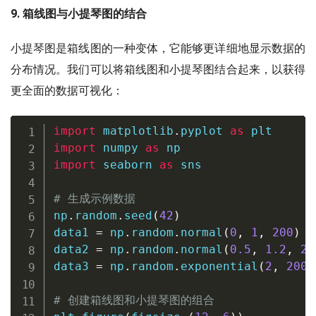
9. 箱线图与小提琴图的结合
小提琴图是箱线图的一种变体，它能够更详细地显示数据的
分布情况。我们可以将箱线图和小提琴图结合起来，以获得
更全面的数据可视化：
import
 matplotlib
.
pyplot 
as
import
 numpy 
as
import
 seaborn 
as
 sns

# 生成示例数据
np
.
random
.
seed
(
42
)
data1 
=
 np
.
random
.
normal
(
0
,
1
,
200
)
data2 
=
 np
.
random
.
normal
(
0.5
,
1.2
,
20
data3 
=
 np
.
random
.
exponential
(
2
,
200
)
# 创建箱线图和小提琴图的组合