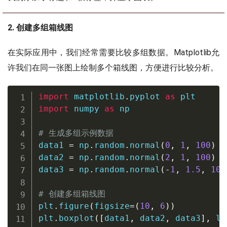
2. 创建多组箱线图
在实际应用中，我们经常需要比较多组数据。Matplotlib允
许我们在同一张图上绘制多个箱线图，方便进行比较分析。
import
 matplotlib
.
pyplot 
as
import
 numpy 
as
 np

# 生成多组示例数据
data1 
=
 np
.
random
.
normal
(
0
,
1
,
100
)
data2 
=
 np
.
random
.
normal
(
2
,
1
,
100
)
data3 
=
 np
.
random
.
normal
(
-
1
,
1.5
,
100
# 创建多组箱线图
plt
.
figure
(
figsize
=
(
10
,
6
)
)
plt
.
boxplot
(
[
data1
,
 data2
,
 data3
]
,
 la