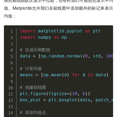
虽然箱线图默认显示中位数，但有时我们可能还想显示平均
值。Matplotlib允许我们在箱线图中添加额外的标记来表示
均值：
import
 matplotlib
.
pyplot 
as
import
 numpy 
as
 np

# 生成示例数据
data 
=
[
np
.
random
.
normal
(
0
,
 std
,
100
)
# 计算均值
means 
=
[
np
.
mean
(
d
)
for
 d 
in
 data
]
# 创建箱线图
plt
.
figure
(
figsize
=
(
10
,
6
)
)
box_plot 
=
 plt
.
boxplot
(
data
,
 patch_ar
# 添加均值点