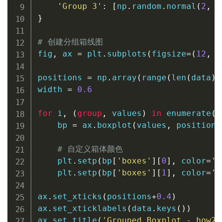
'Group 3'
:
[
np
.
random
.
normal
(
2
,
2
}
# 创建分组箱线图
fig
,
 ax 
=
 plt
.
subplots
(
figsize
=
(
12
,
6
positions 
=
 np
.
array
(
range
(
len
(
data
)
)
width 
=
0.6
for
 i
,
(
group
,
 values
)
in
enumerate
(
d
    bp 
=
 ax
.
boxplot
(
values
,
 positions
# 自定义箱体颜色
    plt
.
setp
(
bp
[
'boxes'
]
[
0
]
,
 color
=
'b
    plt
.
setp
(
bp
[
'boxes'
]
[
1
]
,
 color
=
'r
ax
.
set_xticks
(
positions
+
0.4
)
ax
.
set_xticklabels
(
data
.
keys
(
)
)
ax
.
set_title
(
'Grouped Boxplot - how2m