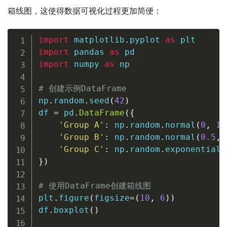
箱线图，这使得数据可视化过程更加简便：
import
 matplotlib
.
pyplot 
as
import
 pandas 
as
import
 numpy 
as
 np

# 创建示例DataFrame
np
.
random
.
seed
(
42
)
df 
=
 pd
.
DataFrame
(
{
'Group A'
:
 np
.
random
.
normal
(
0
,
1
,
'Group B'
:
 np
.
random
.
normal
(
0.5
,
'Group C'
:
 np
.
random
.
exponential
(
}
)
# 使用DataFrame创建箱线图
plt
.
figure
(
figsize
=
(
10
,
6
)
)
df
.
boxplot
(
)