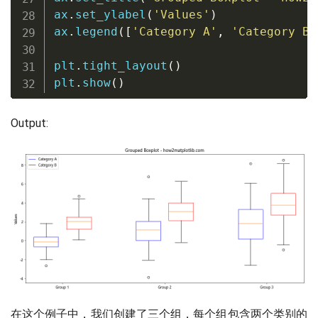
ax
.
set_ylabel
(
'Values'
)
ax
.
legend
(
[
'Category A'
,
'Category B'
plt
.
tight_layout
(
)
plt
.
show
(
)
Output:
在这个例子中，我们创建了三个组，每个组包含两个类别的