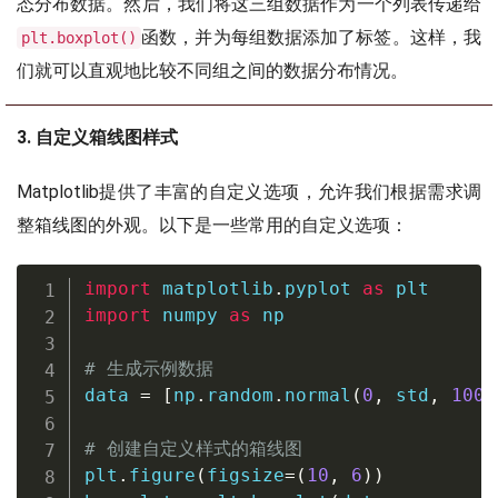
态分布数据。然后，我们将这三组数据作为一个列表传递给
函数，并为每组数据添加了标签。这样，我
plt.boxplot()
们就可以直观地比较不同组之间的数据分布情况。
3. 自定义箱线图样式
Matplotlib提供了丰富的自定义选项，允许我们根据需求调
整箱线图的外观。以下是一些常用的自定义选项：
import
 matplotlib
.
pyplot 
as
import
 numpy 
as
 np

# 生成示例数据
data 
=
[
np
.
random
.
normal
(
0
,
 std
,
100
)
# 创建自定义样式的箱线图
plt
.
figure
(
figsize
=
(
10
,
6
)
)