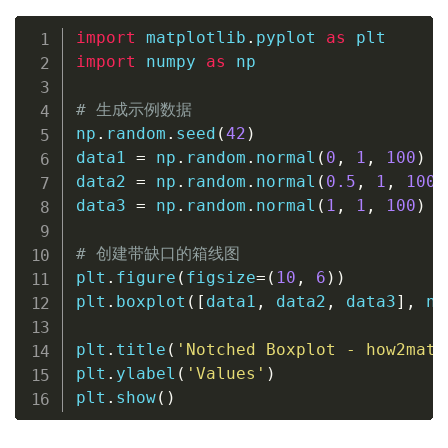
import
 matplotlib
.
pyplot 
as
import
 numpy 
as
 np

# 生成示例数据
np
.
random
.
seed
(
42
)
data1 
=
 np
.
random
.
normal
(
0
,
1
,
100
)
data2 
=
 np
.
random
.
normal
(
0.5
,
1
,
100
)
data3 
=
 np
.
random
.
normal
(
1
,
1
,
100
)
# 创建带缺口的箱线图
plt
.
figure
(
figsize
=
(
10
,
6
)
)
plt
.
boxplot
(
[
data1
,
 data2
,
 data3
]
,
 no
plt
.
title
(
'Notched Boxplot - how2matp
plt
.
ylabel
(
'Values'
)
plt
.
show
(
)