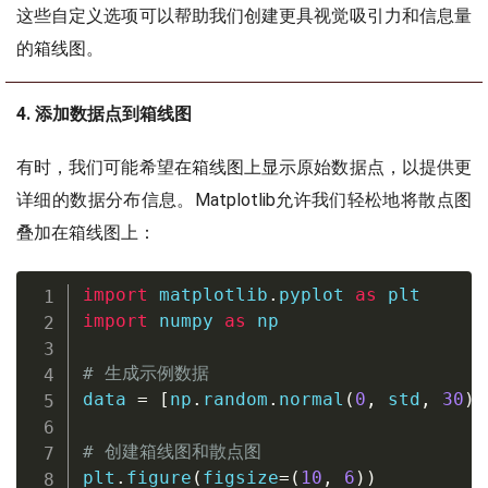
这些自定义选项可以帮助我们创建更具视觉吸引力和信息量
的箱线图。
4. 添加数据点到箱线图
有时，我们可能希望在箱线图上显示原始数据点，以提供更
详细的数据分布信息。Matplotlib允许我们轻松地将散点图
叠加在箱线图上：
import
 matplotlib
.
pyplot 
as
import
 numpy 
as
 np

# 生成示例数据
data 
=
[
np
.
random
.
normal
(
0
,
 std
,
30
)
# 创建箱线图和散点图
plt
.
figure
(
figsize
=
(
10
,
6
)
)