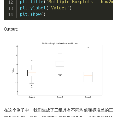
plt
.
title
(
'Multiple Boxplots - how2ma
plt
.
ylabel
(
'Values'
)
plt
.
show
(
)
Output:
在这个例子中，我们生成了三组具有不同均值和标准差的正