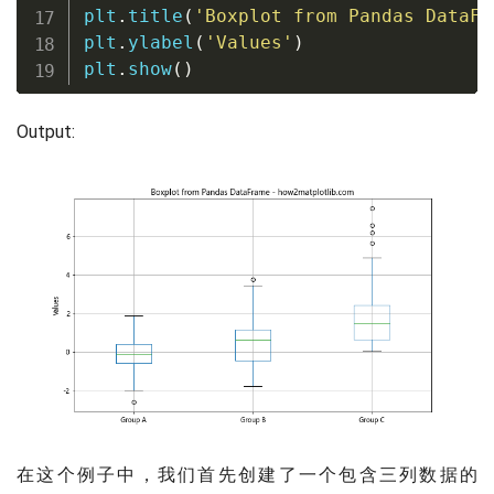
plt
.
title
(
'Boxplot from Pandas DataFr
plt
.
ylabel
(
'Values'
)
plt
.
show
(
)
Output:
在这个例子中，我们首先创建了一个包含三列数据的