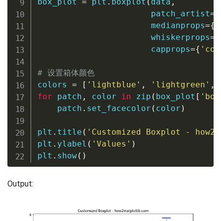
box_plot 
=
 plt
.
boxplot
(
data
,
                       patch_artist
=
T
                       medianprops
=
{
'
                       whiskerprops
=
{
                       capprops
=
{
'col
# 设置箱体颜色
colors 
=
[
'lightblue'
,
'lightgreen'
,
for
 patch
,
 color 
in
zip
(
box_plot
[
'box
    patch
.
set_facecolor
(
color
)
plt
.
title
(
'Customized Boxplot - how2m
plt
.
ylabel
(
'Values'
)
plt
.
show
(
)
Output: