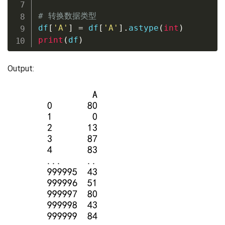
# 转换数据类型
df
[
'A'
]
=
 df
[
'A'
]
.
astype
(
int
)
print
(
df
)
Output: