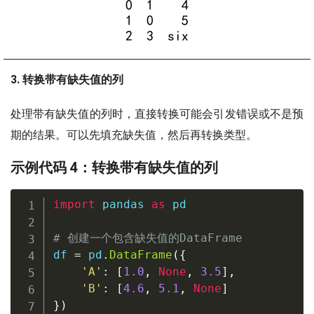
3. 转换带有缺失值的列
处理带有缺失值的列时，直接转换可能会引发错误或不是预
期的结果。可以先填充缺失值，然后再转换类型。
示例代码 4：转换带有缺失值的列
import
 pandas 
as
 pd

# 创建一个包含缺失值的DataFrame
df 
=
 pd
.
DataFrame
(
{
'A'
:
[
1.0
,
None
,
3.5
]
,
'B'
:
[
4.6
,
5.1
,
None
]
}
)