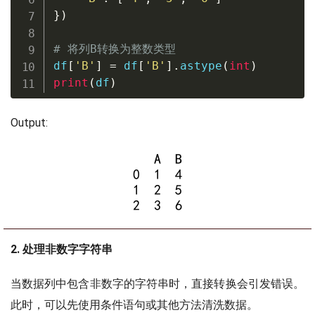
}
)
# 将列B转换为整数类型
df
[
'B'
]
=
 df
[
'B'
]
.
astype
(
int
)
print
(
df
)
Output:
2. 处理非数字字符串
当数据列中包含非数字的字符串时，直接转换会引发错误。
此时，可以先使用条件语句或其他方法清洗数据。