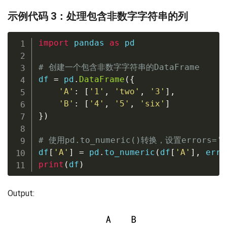
示例代码 3：处理包含非数字字符串的列
import
 pandas 
as
 pd

# 创建一个包含非数字字符串的DataFrame
df 
=
 pd
.
DataFrame
(
{
'A'
:
[
'1'
,
'two'
,
'3'
]
,
'B'
:
[
'4'
,
'5'
,
'six'
]
}
)
# 使用pd.to_numeric()转换，设置errors=
df
[
'A'
]
=
 pd
.
to_numeric
(
df
[
'A'
]
,
 erro
print
(
df
)
Output: