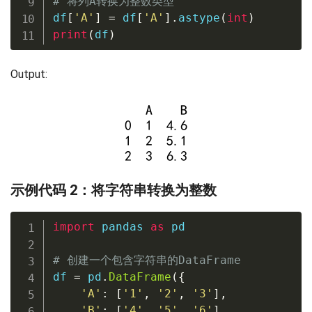
# 将列A转换为整数类型
df
[
'A'
]
=
 df
[
'A'
]
.
astype
(
int
)
print
(
df
)
Output:
示例代码 2：将字符串转换为整数
import
 pandas 
as
 pd

# 创建一个包含字符串的DataFrame
df 
=
 pd
.
DataFrame
(
{
'A'
:
[
'1'
,
'2'
,
'3'
]
,
'B'
:
[
'4'
,
'5'
,
'6'
]