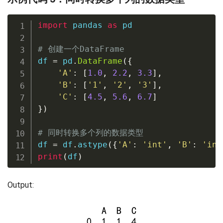
import
 pandas 
as
 pd

# 创建一个DataFrame
df 
=
 pd
.
DataFrame
(
{
'A'
:
[
1.0
,
2.2
,
3.3
]
,
'B'
:
[
'1'
,
'2'
,
'3'
]
,
'C'
:
[
4.5
,
5.6
,
6.7
]
}
)
# 同时转换多个列的数据类型
df 
=
 df
.
astype
(
{
'A'
:
'int'
,
'B'
:
'int
print
(
df
)
Output: