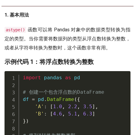
1. 基本用法
函数可以将 Pandas 对象中的数据类型转换为指
astype()
定的类型。当你需要将数据列的类型从浮点数转换为整数，
或者从字符串转换为整数时，这个函数非常有用。
示例代码 1：将浮点数转换为整数
import
 pandas 
as
 pd

# 创建一个包含浮点数的DataFrame
df 
=
 pd
.
DataFrame
(
{
'A'
:
[
1.0
,
2.2
,
3.5
]
,
'B'
:
[
4.6
,
5.1
,
6.3
]
}
)