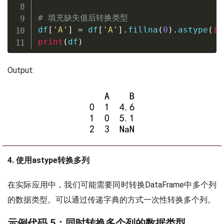
# 填充缺失值后转换类型
df
[
'A'
]
=
 df
[
'A'
]
.
fillna
(
0
)
.
astype
(
in
print
(
df
)
Output:
4. 使用astype转换多列
在实际应用中，我们可能需要同时转换DataFrame中多个列
的数据类型。可以通过传递字典的方式一次性转换多个列。
示例代码 5：同时转换多个列的数据类型