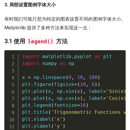
3. 局部设置图例字体大小
有时我们可能只想为特定的图表设置不同的图例字体大小。
Matplotlib 提供了多种方法来实现这一点：
3.1 使用
方法
legend()
import
 matplotlib
.
pyplot 
as
import
 numpy 
as
 np

x 
=
 np
.
linspace
(
0
,
10
,
100
)
plt
.
figure
(
figsize
=
(
10
,
6
)
)
plt
.
plot
(
x
,
 np
.
sin
(
x
)
,
 label
=
'Sin(x) 
plt
.
plot
(
x
,
 np
.
cos
(
x
)
,
 label
=
'Cos(x) 
plt
.
legend
(
fontsize
=
16
)
plt
.
title
(
'Trigonometric Functions wi
plt
.
xlabel
(
'x'
)
plt
.
ylabel
(
'y'
)