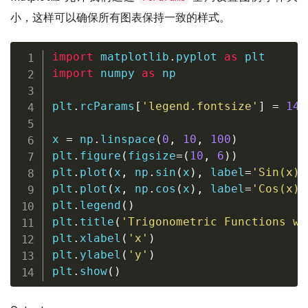
小，这样可以确保所有图表保持一致的样式。
import
 matplotlib
.
pyplot 
as
import
 numpy 
as
 np

plt
.
rcParams
[
'legend.fontsize'
]
=
14
x 
=
 np
.
linspace
(
0
,
10
,
100
)
plt
.
figure
(
figsize
=
(
10
,
6
)
)
plt
.
plot
(
x
,
 np
.
sin
(
x
)
,
 label
=
'Sin(x) 
plt
.
plot
(
x
,
 np
.
cos
(
x
)
,
 label
=
'Cos(x) 
plt
.
legend
(
)
plt
.
title
(
'Trigonometric Functions wi
plt
.
xlabel
(
'x'
)
plt
.
ylabel
(
'y'
)
plt
.
show
(
)