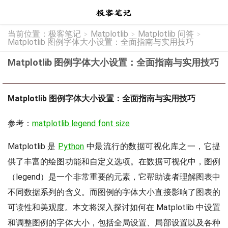
当前位置：
极客笔记
Matplotlib
Matplotlib 问答
>
>
>
Matplotlib 图例字体大小设置：全面指南与实用技巧
Matplotlib 图例字体大小设置：全面指南与实用技巧
Matplotlib 图例字体大小设置：全面指南与实用技巧
参考：
matplotlib legend font size
Matplotlib 是
Python
中最流行的数据可视化库之一，它提
供了丰富的绘图功能和自定义选项。在数据可视化中，图例
（legend）是一个非常重要的元素，它帮助读者理解图表中
不同数据系列的含义。而图例的字体大小直接影响了图表的
可读性和美观度。本文将深入探讨如何在 Matplotlib 中设置
和调整图例的字体大小，包括全局设置、局部设置以及各种