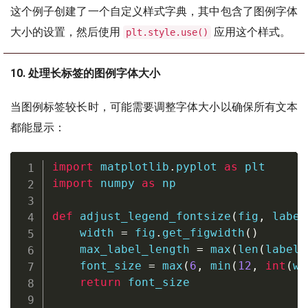
这个例子创建了一个自定义样式字典，其中包含了图例字体
大小的设置，然后使用
应用这个样式。
plt.style.use()
10. 处理长标签的图例字体大小
当图例标签较长时，可能需要调整字体大小以确保所有文本
都能显示：
import
 matplotlib
.
pyplot 
as
import
 numpy 
as
 np

def
adjust_legend_fontsize
(
fig
,
 label
    width 
=
 fig
.
get_figwidth
(
)
    max_label_length 
=
max
(
len
(
label
)
    font_size 
=
max
(
6
,
min
(
12
,
int
(
wi
return
 font_size
