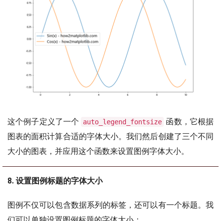
这个例子定义了一个
函数，它根据
auto_legend_fontsize
图表的面积计算合适的字体大小。我们然后创建了三个不同
大小的图表，并应用这个函数来设置图例字体大小。
8. 设置图例标题的字体大小
图例不仅可以包含数据系列的标签，还可以有一个标题。我
们可以单独设置图例标题的字体大小：