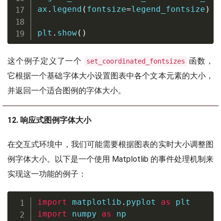
ax
.
legend
(
fontsize
=
legend_fontsize
)
plt
.
show
(
)
这个例子定义了一个
函数，
set_coordinated_fontsizes
它根据一个基础字体大小设置图表中各个文本元素的大小，
并返回一个适合图例的字体大小。
12. 响应式图例字体大小
在交互式环境中，我们可能需要根据图表的实时大小调整图
例字体大小。以下是一个使用 Matplotlib 的事件处理机制来
实现这一功能的例子：
import
 matplotlib
.
pyplot 
as
import
 numpy 
as
 np
