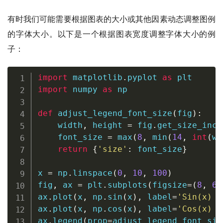
有时我们可能需要根据图表的大小或其他因素动态调整图例
的字体大小。以下是一个根据图表宽度调整字体大小的例
子：
import
 matplotlib
.
pyplot 
as
import
 numpy 
as
 np

def
adjust_legend_font_size
(
fig
)
:
    width
,
 height 
=
 fig
.
get_size_inch
    font_size 
=
max
(
8
,
min
(
14
,
int
(
wi
return
{
'size'
:
 font_size
}
x 
=
 np
.
linspace
(
0
,
10
,
100
)
fig
,
 ax 
=
 plt
.
subplots
(
figsize
=
(
8
,
6
)
ax
.
plot
(
x
,
 np
.
sin
(
x
)
,
 label
=
'Sin(x) -
ax
.
plot
(
x
,
 np
.
cos
(
x
)
,
 label
=
'Cos(x) -
ax
.
legend
(
prop
=
adjust_legend_font_siz