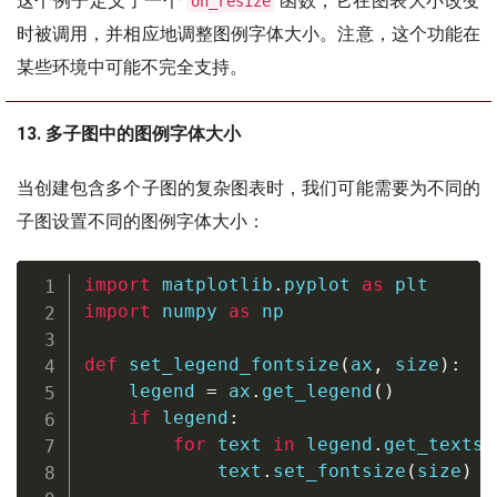
这个例子定义了一个
函数，它在图表大小改变
on_resize
时被调用，并相应地调整图例字体大小。注意，这个功能在
某些环境中可能不完全支持。
13. 多子图中的图例字体大小
当创建包含多个子图的复杂图表时，我们可能需要为不同的
子图设置不同的图例字体大小：
import
 matplotlib
.
pyplot 
as
import
 numpy 
as
 np

def
set_legend_fontsize
(
ax
,
 size
)
:
    legend 
=
 ax
.
get_legend
(
)
if
 legend
:
for
 text 
in
 legend
.
get_texts
(
            text
.
set_fontsize
(
size
)