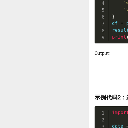
'
'
}
df 
=
 
resul
print
Output:
示例代码2：
impor
data 