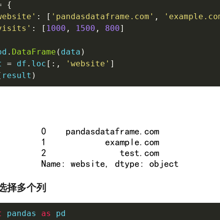
=
{
website'
:
[
'pandasdataframe.com'
,
'example.co
visits'
:
[
1000
,
1500
,
800
]
pd
.
DataFrame
(
data
)
t 
=
 df
.
loc
[
:
,
'website'
]
(
result
)
选择多个列
t
 pandas 
as
 pd
