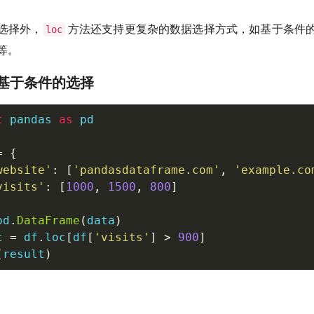
选择外，
方法还支持更复杂的数据选择方式，如基于条件
loc
等。
基于条件的选择
t
 pandas 
as
 pd

=
{
website'
:
[
'pandasdataframe.com'
,
'example.co
visits'
:
[
1000
,
1500
,
800
]
pd
.
DataFrame
(
data
)
t 
=
 df
.
loc
[
df
[
'visits'
]
>
900
]
(
result
)