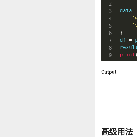
data 
'
'
}
df 
=
 
resul
print
Output:
高级用法