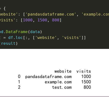
=
{
website'
:
[
'pandasdataframe.com'
,
'example.co
visits'
:
[
1000
,
1500
,
800
]
pd
.
DataFrame
(
data
)
t 
=
 df
.
loc
[
:
,
[
'website'
,
'visits'
]
]
(
result
)