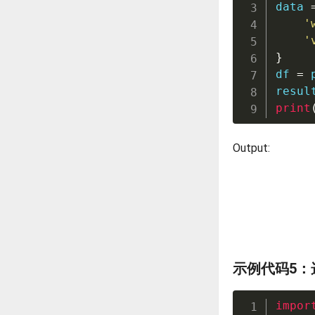
data 
'
'
}
df 
=
 
resul
print
Output:
示例代码5：
impor