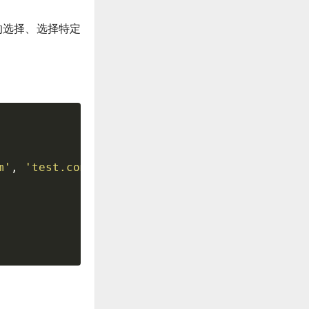
的选择、选择特定
m'
,
'test.com'
]
,