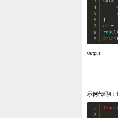
data 
'
'
}
df 
=
 
resul
print
Output:
示例代码4：
impor