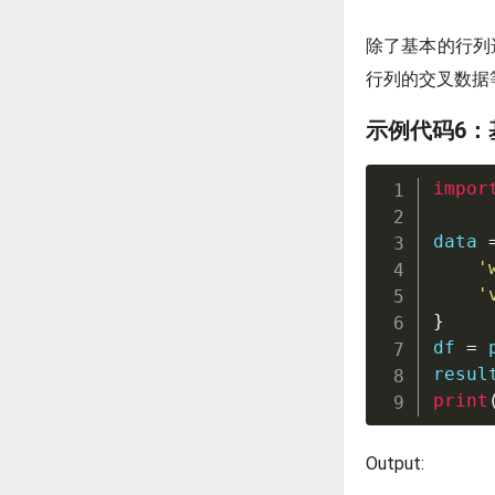
除了基本的行列
行列的交叉数据
示例代码6：
impor
data 
'
'
}
df 
=
 
resul
print
Output: