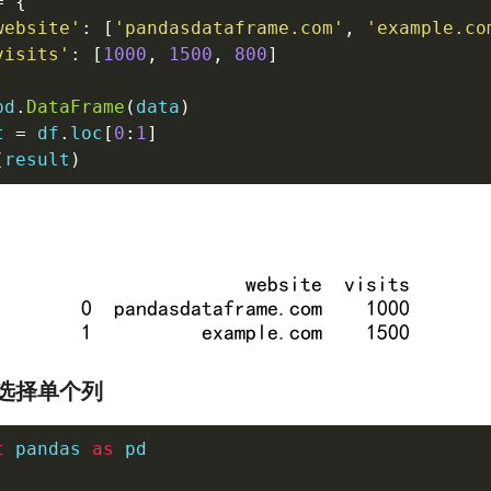
=
{
website'
:
[
'pandasdataframe.com'
,
'example.co
visits'
:
[
1000
,
1500
,
800
]
pd
.
DataFrame
(
data
)
t 
=
 df
.
loc
[
0
:
1
]
(
result
)
选择单个列
t
 pandas 
as
 pd
