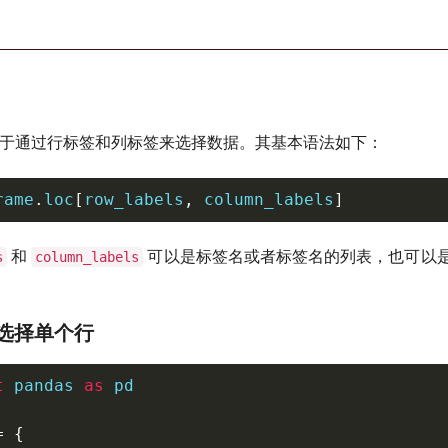
于通过行标签和列标签来选择数据。其基本语法如下：
rame
.
loc
[
row_labels
,
 column_labels
]
和
可以是标签名或者标签名的列表，也可以
s
column_labels
选择单个行
t
 pandas 
as
 pd

=
{