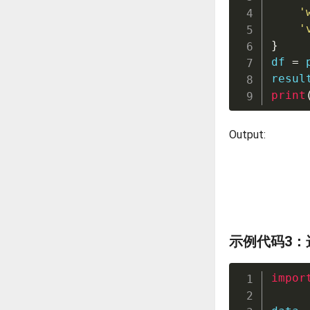
'
'
}
df 
=
 
resul
print
Output:
示例代码3：
impor