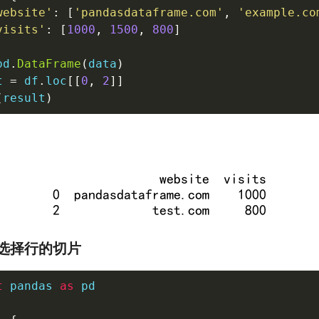
website'
:
[
'pandasdataframe.com'
,
'example.co
visits'
:
[
1000
,
1500
,
800
]
pd
.
DataFrame
(
data
)
t 
=
 df
.
loc
[
[
0
,
2
]
]
(
result
)
选择行的切片
t
 pandas 
as
 pd
