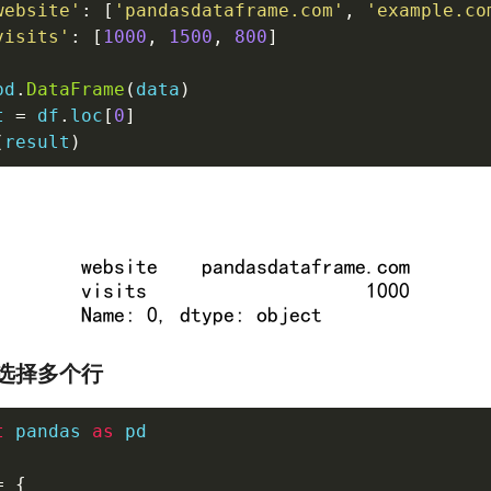
website'
:
[
'pandasdataframe.com'
,
'example.co
visits'
:
[
1000
,
1500
,
800
]
pd
.
DataFrame
(
data
)
t 
=
 df
.
loc
[
0
]
(
result
)
选择多个行
t
 pandas 
as
 pd

=
{