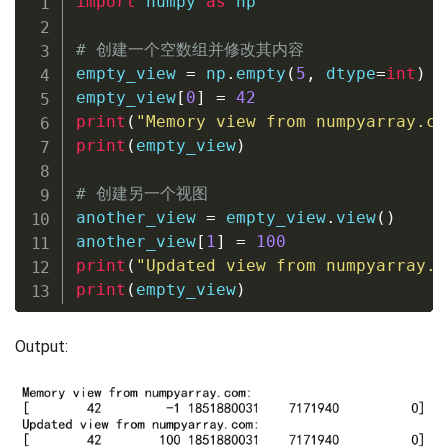
import
 numpy 
as
 np

# 创建一个空数组并修改其内容
empty_view 
=
 np
.
empty
(
5
,
 dtype
=
int
)
empty_view
[
0
]
=
42
print
(
"Memory view from numpyarray.co
print
(
empty_view
)
# 创建另一个视图
another_view 
=
 empty_view
.
view
(
)
another_view
[
1
]
=
100
print
(
"Updated view from numpyarray.c
print
(
empty_view
)
Output: