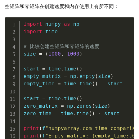
空矩阵和零矩阵在创建速度和内存使用上有所不同：
import
 numpy 
as
import
 time

# 比较创建空矩阵和零矩阵的速度
size 
=
(
1000
,
1000
)
start 
=
 time
.
time
(
)
empty_matrix 
=
 np
.
empty
(
size
)
empty_time 
=
 time
.
time
(
)
-
 start

start 
=
 time
.
time
(
)
zero_matrix 
=
 np
.
zeros
(
size
)
zero_time 
=
 time
.
time
(
)
-
 start

print
(
f
"numpyarray.com time compariso
print
(
f
"Empty matrix: 
{
empty_time
:
.6f