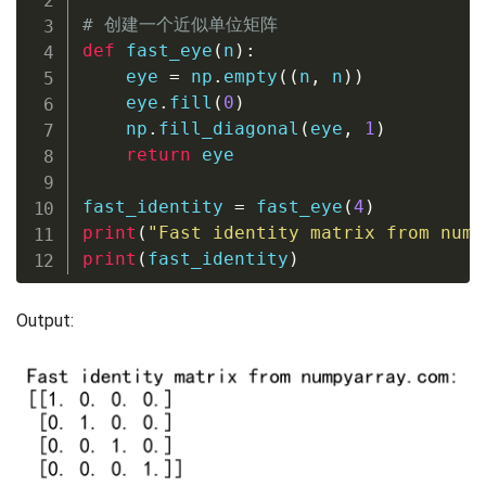
# 创建一个近似单位矩阵
def
fast_eye
(
n
)
:
    eye 
=
 np
.
empty
(
(
n
,
 n
)
)
    eye
.
fill
(
0
)
    np
.
fill_diagonal
(
eye
,
1
)
return
 eye

fast_identity 
=
 fast_eye
(
4
)
print
(
"Fast identity matrix from nump
print
(
fast_identity
)
Output: