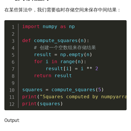
在某些算法中，我们需要临时存储空间来保存中间结果：
import
 numpy 
as
 np

def
compute_squares
(
n
)
:
# 创建一个空数组来存储结果
    result 
=
 np
.
empty
(
n
)
for
 i 
in
range
(
n
)
:
        result
[
i
]
=
 i 
**
2
return
 result

squares 
=
 compute_squares
(
5
)
print
(
"Squares computed by numpyarray
print
(
squares
)
Output: