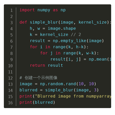
import
 numpy 
as
 np

def
simple_blur
(
image
,
 kernel_size
)
:
    h
,
 w 
=
 image
.
shape

    k 
=
 kernel_size 
//
2
    result 
=
 np
.
empty_like
(
image
)
for
 i 
in
range
(
k
,
 h
-
k
)
:
for
 j 
in
range
(
k
,
 w
-
k
)
:
            result
[
i
,
 j
]
=
 np
.
mean
(
im
return
 result

# 创建一个示例图像
image 
=
 np
.
random
.
rand
(
10
,
10
)
blurred 
=
 simple_blur
(
image
,
3
)
print
(
"Blurred image from numpyarray.
print
(
blurred
)