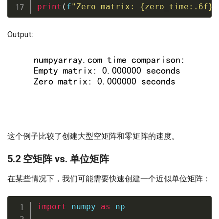
print
(
f
"Zero matrix: 
{
zero_time
:
.6f
}
 
Output:
这个例子比较了创建大型空矩阵和零矩阵的速度。
5.2 空矩阵 vs. 单位矩阵
在某些情况下，我们可能需要快速创建一个近似单位矩阵：
import
 numpy 
as
 np
