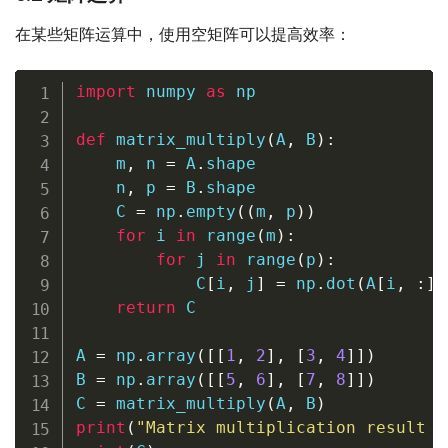
在某些矩阵运算中，使用空矩阵可以提高效率：
import
 numpy 
as
 np

def
matrix_multiply
(
A
,
 B
)
:
    m
,
 n 
=
 A
.
shape

    n
,
 p 
=
 B
.
shape

    C 
=
 np
.
empty
(
(
m
,
 p
)
)
for
 i 
in
range
(
m
)
:
for
 j 
in
range
(
p
)
:
            C
[
i
,
 j
]
=
 np
.
dot
(
A
[
i
,
:
]
,
return
 C

A 
=
 np
.
array
(
[
[
1
,
2
]
,
[
3
,
4
]
]
)
B 
=
 np
.
array
(
[
[
5
,
6
]
,
[
7
,
8
]
]
)
C 
=
 matrix_multiply
(
A
,
 B
)
print
(
"Matrix multiplication result f