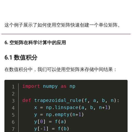
这个例子展示了如何使用空矩阵快速创建一个单位矩阵。
6. 空矩阵在科学计算中的应用
6.1 数值积分
在数值积分中，我们可以使用空矩阵来存储中间结果：
import
 numpy 
as
 np

def
trapezoidal_rule
(
f
,
 a
,
 b
,
 n
)
:
    x 
=
 np
.
linspace
(
a
,
 b
,
 n
+
1
)
    y 
=
 np
.
empty
(
n
+
1
)
    y
[
0
]
=
 f
(
a
)
    y
[
-
1
]
=
 f
(
b
)