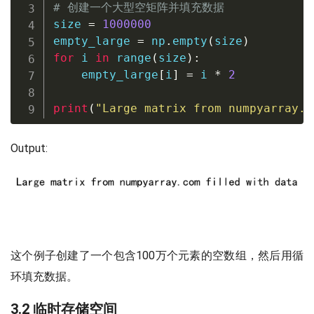
# 创建一个大型空矩阵并填充数据
size 
=
1000000
empty_large 
=
 np
.
empty
(
size
)
for
 i 
in
range
(
size
)
:
    empty_large
[
i
]
=
 i 
*
2
print
(
"Large matrix from numpyarray.c
Output:
这个例子创建了一个包含100万个元素的空数组，然后用循
环填充数据。
3.2 临时存储空间