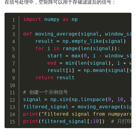
在信号处理中，空矩阵可以用于存储滤波后的信号：
import
 numpy 
as
 np

def
moving_average
(
signal
,
 window_siz
    result 
=
 np
.
empty_like
(
signal
)
for
 i 
in
range
(
len
(
signal
)
)
:
        start 
=
max
(
0
,
 i 
-
 window_siz
end
=
min
(
len
(
signal
)
,
 i 
+
 wi
        result
[
i
]
=
 np
.
mean
(
signal
[
st
return
 result

# 创建一个示例信号
signal 
=
 np
.
sin
(
np
.
linspace
(
0
,
10
,
10
filtered_signal 
=
 moving_average
(
sign
print
(
"Filtered signal from numpyarra
print
(
filtered_signal
[
:
10
]
)
# 只打印前