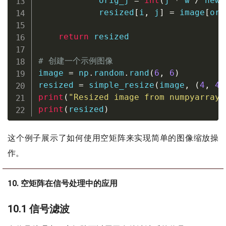
            orig_j 
=
int
(
j 
*
 w 
/
 new_
            resized
[
i
,
 j
]
=
 image
[
ori
return
 resized

# 创建一个示例图像
image 
=
 np
.
random
.
rand
(
6
,
6
)
resized 
=
 simple_resize
(
image
,
(
4
,
4
)
print
(
"Resized image from numpyarray.
print
(
resized
)
这个例子展示了如何使用空矩阵来实现简单的图像缩放操
作。
10. 空矩阵在信号处理中的应用
10.1 信号滤波