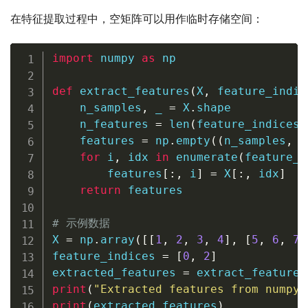
在特征提取过程中，空矩阵可以用作临时存储空间：
import
 numpy 
as
 np

def
extract_features
(
X
,
 feature_indic
    n_samples
,
 _ 
=
 X
.
shape

    n_features 
=
len
(
feature_indices
)
    features 
=
 np
.
empty
(
(
n_samples
,
 n
for
 i
,
 idx 
in
enumerate
(
feature_i
        features
[
:
,
 i
]
=
 X
[
:
,
 idx
]
return
 features

# 示例数据
X 
=
 np
.
array
(
[
[
1
,
2
,
3
,
4
]
,
[
5
,
6
,
7
,
feature_indices 
=
[
0
,
2
]
extracted_features 
=
 extract_features
print
(
"Extracted features from numpya
print
(
extracted_features
)