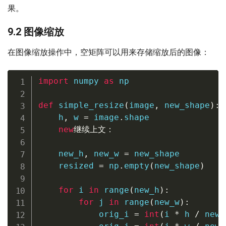
果。
9.2 图像缩放
在图像缩放操作中，空矩阵可以用来存储缩放后的图像：
import
 numpy 
as
 np

def
simple_resize
(
image
,
 new_shape
)
:
    h
,
 w 
=
 image
.
shape

new
继续上文：
    new_h
,
 new_w 
=
 new_shape

    resized 
=
 np
.
empty
(
new_shape
)
for
 i 
in
range
(
new_h
)
:
for
 j 
in
range
(
new_w
)
:
            orig_i 
=
int
(
i 
*
 h 
/
 new_