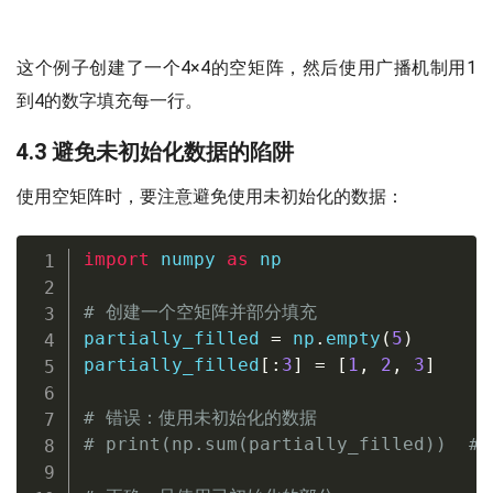
这个例子创建了一个4×4的空矩阵，然后使用广播机制用1
到4的数字填充每一行。
4.3 避免未初始化数据的陷阱
使用空矩阵时，要注意避免使用未初始化的数据：
import
 numpy 
as
 np

# 创建一个空矩阵并部分填充
partially_filled 
=
 np
.
empty
(
5
)
partially_filled
[
:
3
]
=
[
1
,
2
,
3
]
# 错误：使用未初始化的数据
# print(np.sum(partially_filled)