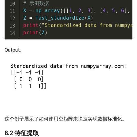
# 示例数据
X 
=
 np
.
array
(
[
[
1
,
2
,
3
]
,
[
4
,
5
,
6
]
,
[
Z 
=
 fast_standardize
(
X
)
print
(
"Standardized data from numpyar
print
(
Z
)
Output:
这个例子展示了如何使用空矩阵来快速实现数据标准化。
8.2 特征提取