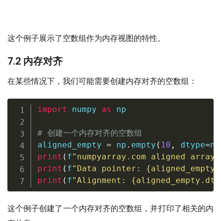
这个例子展示了空数组作为内存视图的特性。
7.2 内存对齐
在某些情况下，我们可能需要创建内存对齐的空数组：
import
 numpy 
as
 np

# 创建一个内存对齐的空数组
aligned_empty 
=
 np
.
empty
(
10
,
 dtype
=
np
print
(
f
"numpyarray.com aligned array 
print
(
f
"Data pointer: 
{
aligned_empty
.
print
(
f
"Alignment: 
{
aligned_empty
.
dty
这个例子创建了一个内存对齐的空数组，并打印了相关的内