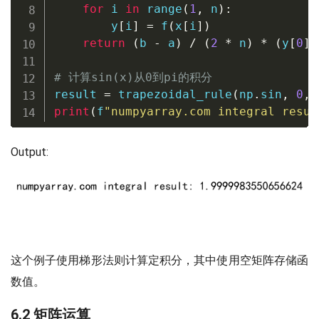
for
 i 
in
range
(
1
,
 n
)
:
        y
[
i
]
=
 f
(
x
[
i
]
)
return
(
b 
-
 a
)
/
(
2
*
 n
)
*
(
y
[
0
]
# 计算sin(x)从0到pi的积分
result 
=
 trapezoidal_rule
(
np
.
sin
,
0
,
 
print
(
f
"numpyarray.com integral resul
Output:
这个例子使用梯形法则计算定积分，其中使用空矩阵存储函
数值。
6.2 矩阵运算