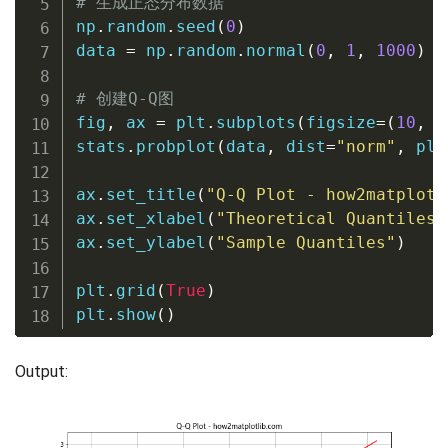
# 生成正态分布数据
np
.
random
.
seed
(
0
)
data 
=
 np
.
random
.
normal
(
0
,
1
,
1000
)
# 创建Q-Q图
fig
,
 ax 
=
 plt
.
subplots
(
figsize
=
(
10
,
6
stats
.
probplot
(
data
,
 dist
=
"norm"
,
 plo
ax
.
set_title
(
"Q-Q Plot - how2matplotl
ax
.
set_xlabel
(
"Theoretical Quantiles"
ax
.
set_ylabel
(
"Sample Quantiles"
)
plt
.
grid
(
True
)
plt
.
show
(
)
Output: