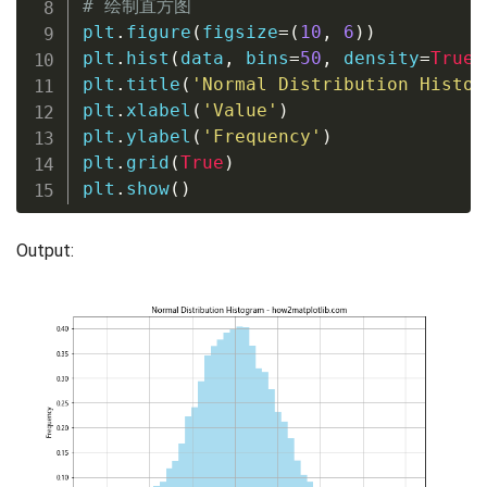
# 绘制直方图
plt
.
figure
(
figsize
=
(
10
,
6
)
)
plt
.
hist
(
data
,
 bins
=
50
,
 density
=
True
,
plt
.
title
(
'Normal Distribution Histog
plt
.
xlabel
(
'Value'
)
plt
.
ylabel
(
'Frequency'
)
plt
.
grid
(
True
)
plt
.
show
(
)
Output: