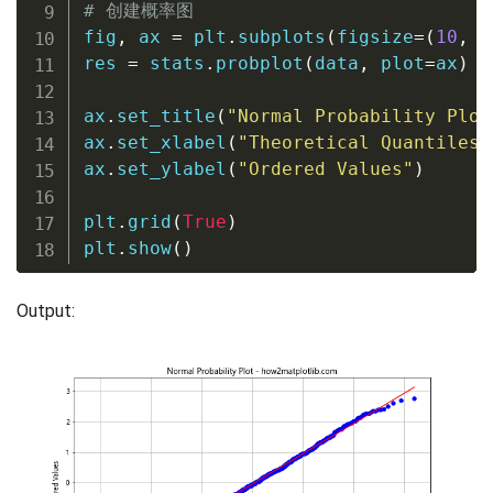
# 创建概率图
fig
,
 ax 
=
 plt
.
subplots
(
figsize
=
(
10
,
6
res 
=
 stats
.
probplot
(
data
,
 plot
=
ax
)
ax
.
set_title
(
"Normal Probability Plot
ax
.
set_xlabel
(
"Theoretical Quantiles"
ax
.
set_ylabel
(
"Ordered Values"
)
plt
.
grid
(
True
)
plt
.
show
(
)
Output: