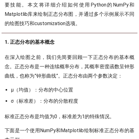
要技能。本文将详细介绍如何使用Python的NumPy和
Matplotlib库来绘制正态分布图，并通过多个示例展示不同
的绘图技巧和customization选项。
1. 正态分布的基本概念
在深入绘图之前，我们先简要回顾一下正态分布的基本概
念。正态分布是一种连续概率分布，其概率密度函数呈钟形
曲线，也称为”钟形曲线”。正态分布由两个参数决定：
μ（均值）：分布的中心位置
σ（标准差）：分布的分散程度
标准正态分布是均值为0，标准差为1的特殊情况。
下面是一个使用NumPy和Matplotlib绘制标准正态分布的基