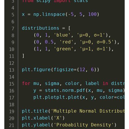
from
 scipy 
import
 stats

x 
=
 np
.
linspace
(
-
5
,
5
,
100
)
distributions 
=
[
(
0
,
1
,
'blue'
,
'μ=0, σ=1'
)
,
(
0
,
0.5
,
'red'
,
'μ=0, σ=0.5'
)
,
(
1
,
1
,
'green'
,
'μ=1, σ=1'
)
,
]
plt
.
figure
(
figsize
=
(
12
,
6
)
)
for
 mu
,
 sigma
,
 color
,
 label 
in
 distri
    y 
=
 stats
.
norm
.
pdf
(
x
,
 mu
,
 sigma
)
    plt
.
plotplt
.
plot
(
x
,
 y
,
 color
=
colo
plt
.
title
(
'Multiple Normal Distributi
plt
.
xlabel
(
'X'
)
plt
.
ylabel
(
'Probability Density'
)