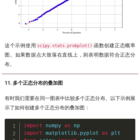
这个示例使用
函数创建正态概率
scipy.stats.probplot()
图。如果数据点大致落在直线上，则表明数据符合正态分
布。
11. 多个正态分布的叠加图
有时我们需要在同一图表中比较多个正态分布。以下示例展
示了如何创建多个正态分布的叠加图：
import
 numpy 
as
import
 matplotlib
.
pyplot 
as