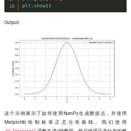
plt
.
show
(
)
Output:
这个示例展示了如何使用NumPy生成数据点，并使用
Matplotlib绘制标准正态分布曲线。我们使用
函数生成x轴数据，然后使用正态分布的概
np.linspace()