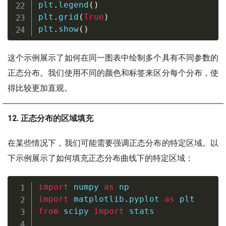
plt
.
legend
(
)
plt
.
grid
(
True
)
plt
.
show
(
)
这个示例展示了如何在同一图表中绘制多个具有不同参数的
正态分布。我们使用不同的颜色和标签来区分每个分布，使
得比较更加直观。
12. 正态分布的区域填充
在某些情况下，我们可能需要强调正态分布的特定区域。以
下示例展示了如何填充正态分布曲线下的特定区域：
import
 numpy 
as
import
 matplotlib
.
pyplot 
as
from
 scipy 
import
 stats
