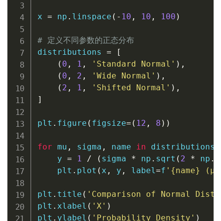
x 
=
 np
.
linspace
(
-
10
,
10
,
100
)
# 定义不同参数的正态分布
distributions 
=
[
(
0
,
1
,
'Standard Normal'
)
,
(
0
,
2
,
'Wide Normal'
)
,
(
2
,
1
,
'Shifted Normal'
)
,
]
plt
.
figure
(
figsize
=
(
12
,
8
)
)
for
 mu
,
 sigma
,
 name 
in
 distributions
:
    y 
=
1
/
(
sigma 
*
 np
.
sqrt
(
2
*
 np
.
p
    plt
.
plot
(
x
,
 y
,
 label
=
f
'
{
name
}
 (μ=
plt
.
title
(
'Comparison of Normal Distr
plt
.
xlabel
(
'X'
)
plt
.
ylabel
(
'Probability Density'
)