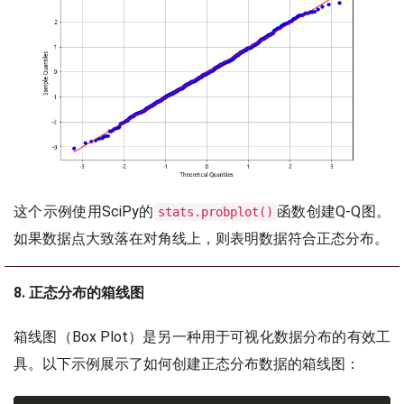
这个示例使用SciPy的
函数创建Q-Q图。
stats.probplot()
如果数据点大致落在对角线上，则表明数据符合正态分布。
8. 正态分布的箱线图
箱线图（Box Plot）是另一种用于可视化数据分布的有效工
具。以下示例展示了如何创建正态分布数据的箱线图：