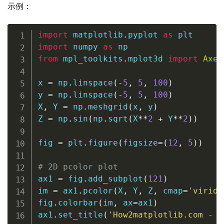
示例：
import
 matplotlib
.
pyplot 
as
import
 numpy 
as
from
 mpl_toolkits
.
mplot3d 
import
Axes
x 
=
 np
.
linspace
(
-
5
,
5
,
100
)
y 
=
 np
.
linspace
(
-
5
,
5
,
100
)
X
,
 Y 
=
 np
.
meshgrid
(
x
,
 y
)
Z 
=
 np
.
sin
(
np
.
sqrt
(
X
**
2
+
 Y
**
2
)
)
fig 
=
 plt
.
figure
(
figsize
=
(
12
,
5
)
)
# 2D pcolor plot
ax1 
=
 fig
.
add_subplot
(
121
)
im 
=
 ax1
.
pcolor
(
X
,
 Y
,
 Z
,
 cmap
=
'viridi
fig
.
colorbar
(
im
,
 ax
=
ax1
)
ax1
.
set_title
(
'How2matplotlib.com - 2