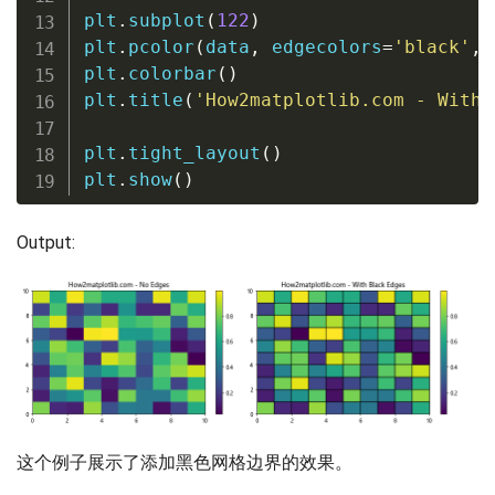
plt
.
subplot
(
122
)
plt
.
pcolor
(
data
,
 edgecolors
=
'black'
,
 
plt
.
colorbar
(
)
plt
.
title
(
'How2matplotlib.com - With 
plt
.
tight_layout
(
)
plt
.
show
(
)
Output:
这个例子展示了添加黑色网格边界的效果。