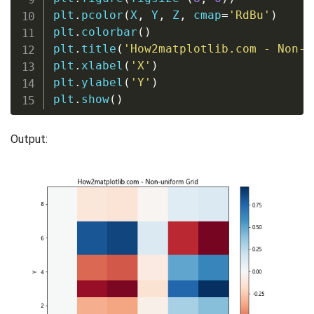
plt
.
pcolor
(
X
,
 Y
,
 Z
,
 cmap
=
'RdBu'
)
plt
.
colorbar
(
)
plt
.
title
(
'How2matplotlib.com - Non-u
plt
.
xlabel
(
'X'
)
plt
.
ylabel
(
'Y'
)
plt
.
show
(
)
Output: