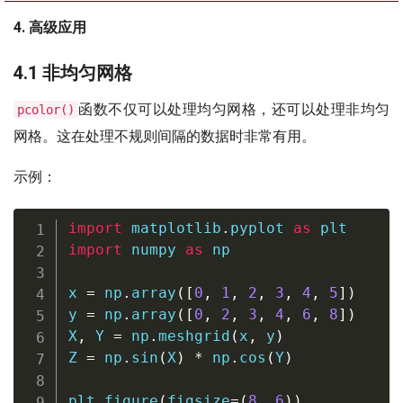
4. 高级应用
4.1 非均匀网格
函数不仅可以处理均匀网格，还可以处理非均匀
pcolor()
网格。这在处理不规则间隔的数据时非常有用。
示例：
import
 matplotlib
.
pyplot 
as
import
 numpy 
as
 np

x 
=
 np
.
array
(
[
0
,
1
,
2
,
3
,
4
,
5
]
)
y 
=
 np
.
array
(
[
0
,
2
,
3
,
4
,
6
,
8
]
)
X
,
 Y 
=
 np
.
meshgrid
(
x
,
 y
)
Z 
=
 np
.
sin
(
X
)
*
 np
.
cos
(
Y
)
plt
.
figure
(
figsize
=
(
8
,
6
)
)