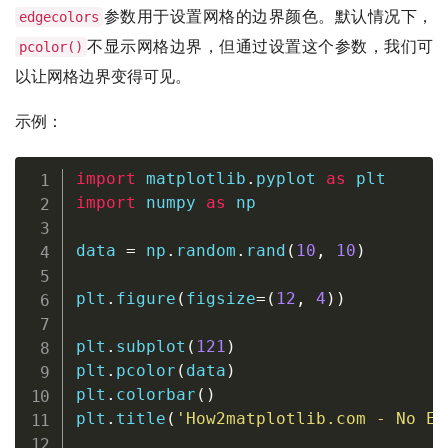
参数用于设置网格的边界颜色。默认情况下，
edgecolors
不显示网格边界，但通过设置这个参数，我们可
pcolor()
以让网格边界变得可见。
示例：
import
 matplotlib
.
pyplot 
as
import
 numpy 
as
 np

data 
=
 np
.
random
.
rand
(
10
,
10
)
plt
.
figure
(
figsize
=
(
12
,
4
)
)
plt
.
subplot
(
121
)
plt
.
pcolor
(
data
)
plt
.
colorbar
(
)
plt
.
title
(
'How2matplotlib.com - No Ed