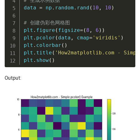
# 生成示例数据
data 
=
 np
.
random
.
rand
(
10
,
10
)
# 创建伪彩色网格图
plt
.
figure
(
figsize
=
(
8
,
6
)
)
plt
.
pcolor
(
data
,
 cmap
=
'viridis'
)
plt
.
colorbar
(
)
plt
.
title
(
'How2matplotlib.com - Simpl
plt
.
show
(
)
Output: