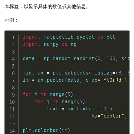
本标签，以显示具体的数值或其他信息。
示例：
import
 matplotlib
.
pyplot 
as
import
 numpy 
as
 np

data 
=
 np
.
random
.
randint
(
0
,
100
,
 size
fig
,
 ax 
=
 plt
.
subplots
(
figsize
=
(
8
,
6
)
im 
=
 ax
.
pcolor
(
data
,
 cmap
=
'YlOrRd'
)
for
 i 
in
range
(
5
)
:
for
 j 
in
range
(
5
)
:
        text 
=
 ax
.
text
(
j 
+
0.5
,
 i 
+
0
                       ha
=
"center"
,
 v
plt
.
colorbar
(
im
)