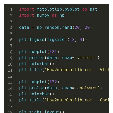
import
 matplotlib
.
pyplot 
as
import
 numpy 
as
 np

data 
=
 np
.
random
.
rand
(
20
,
20
)
plt
.
figure
(
figsize
=
(
12
,
4
)
)
plt
.
subplot
(
121
)
plt
.
pcolor
(
data
,
 cmap
=
'viridis'
)
plt
.
colorbar
(
)
plt
.
title
(
'How2matplotlib.com - Virid
plt
.
subplot
(
122
)
plt
.
pcolor
(
data
,
 cmap
=
'coolwarm'
)
plt
.
colorbar
(
)
plt
.
title
(
'How2matplotlib.com - Coolw
plt
.
tight_layout
(
)