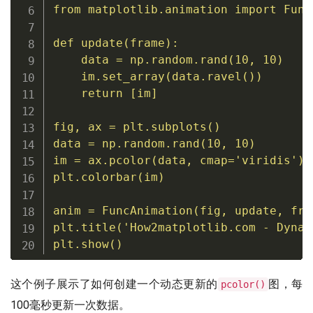
from
 matplotlib
.
animation 
import
 Func
def
update
(
frame
)
:
    data 
=
 np
.
random
.
rand
(
10
,
10
)
    im
.
set_array
(
data
.
ravel
(
)
)
return
[
im
]
fig
,
 ax 
=
 plt
.
subplots
(
)
data 
=
 np
.
random
.
rand
(
10
,
10
)
im 
=
 ax
.
pcolor
(
data
,
 cmap
=
'viridis'
)
plt
.
colorbar
(
im
)
anim 
=
 FuncAnimation
(
fig
,
 update
,
 fra
plt
.
title
(
'How2matplotlib.com - Dynam
plt
.
show
(
)
这个例子展示了如何创建一个动态更新的
图，每
pcolor()
100毫秒更新一次数据。