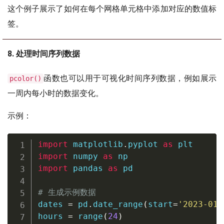
这个例子展示了如何在每个网格单元格中添加对应的数值标
签。
8. 处理时间序列数据
函数也可以用于可视化时间序列数据，例如展示
pcolor()
一周内每小时的数据变化。
示例：
import
 matplotlib
.
pyplot 
as
import
 numpy 
as
import
 pandas 
as
 pd

# 生成示例数据
dates 
=
 pd
.
date_range
(
start
=
'2023-01-
hours 
=
range
(
24
)