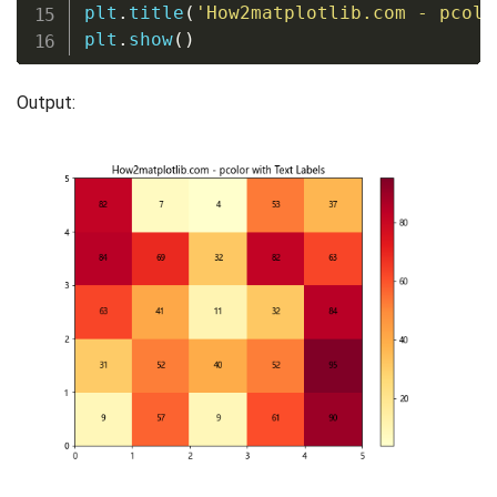
plt
.
title
(
'How2matplotlib.com - pcolo
plt
.
show
(
)
Output: