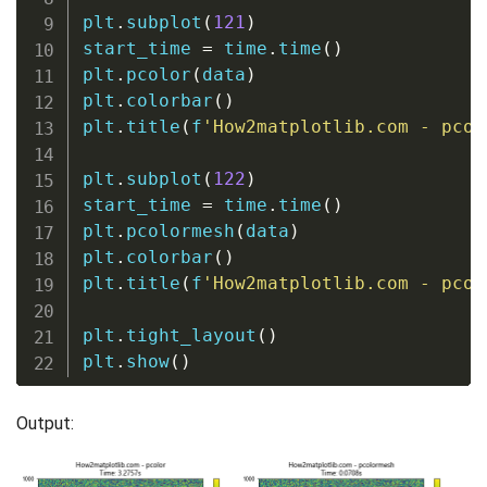
plt
.
subplot
(
121
)
start_time 
=
 time
.
time
(
)
plt
.
pcolor
(
data
)
plt
.
colorbar
(
)
plt
.
title
(
f
'How2matplotlib.com - pcol
plt
.
subplot
(
122
)
start_time 
=
 time
.
time
(
)
plt
.
pcolormesh
(
data
)
plt
.
colorbar
(
)
plt
.
title
(
f
'How2matplotlib.com - pcol
plt
.
tight_layout
(
)
plt
.
show
(
)
Output: