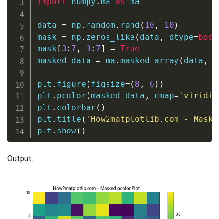
import
 numpy
.
ma 
as
 ma

data 
=
 np
.
random
.
rand
(
10
,
10
)
mask 
=
 np
.
zeros_like
(
data
,
 dtype
=
bool
mask
[
3
:
7
,
3
:
7
]
=
True
masked_data 
=
 ma
.
masked_array
(
data
,
 m
plt
.
figure
(
figsize
=
(
8
,
6
)
)
plt
.
pcolor
(
masked_data
,
 cmap
=
'viridis
plt
.
colorbar
(
)
plt
.
title
(
'How2matplotlib.com - Maske
plt
.
show
(
)
Output: