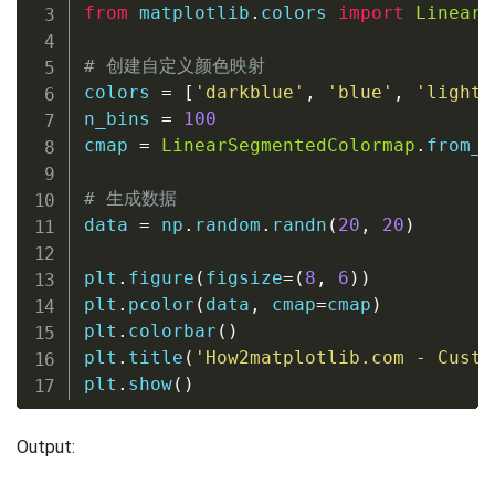
from
 matplotlib
.
colors 
import
LinearS
# 创建自定义颜色映射
colors 
=
[
'darkblue'
,
'blue'
,
'lightb
n_bins 
=
100
cmap 
=
LinearSegmentedColormap
.
from_l
# 生成数据
data 
=
 np
.
random
.
randn
(
20
,
20
)
plt
.
figure
(
figsize
=
(
8
,
6
)
)
plt
.
pcolor
(
data
,
 cmap
=
cmap
)
plt
.
colorbar
(
)
plt
.
title
(
'How2matplotlib.com - Custo
plt
.
show
(
)
Output: