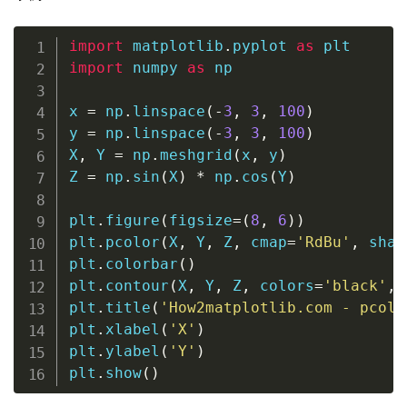
import
 matplotlib
.
pyplot 
as
import
 numpy 
as
 np

x 
=
 np
.
linspace
(
-
3
,
3
,
100
)
y 
=
 np
.
linspace
(
-
3
,
3
,
100
)
X
,
 Y 
=
 np
.
meshgrid
(
x
,
 y
)
Z 
=
 np
.
sin
(
X
)
*
 np
.
cos
(
Y
)
plt
.
figure
(
figsize
=
(
8
,
6
)
)
plt
.
pcolor
(
X
,
 Y
,
 Z
,
 cmap
=
'RdBu'
,
 shad
plt
.
colorbar
(
)
plt
.
contour
(
X
,
 Y
,
 Z
,
 colors
=
'black'
,
 
plt
.
title
(
'How2matplotlib.com - pcolo
plt
.
xlabel
(
'X'
)
plt
.
ylabel
(
'Y'
)
plt
.
show
(
)