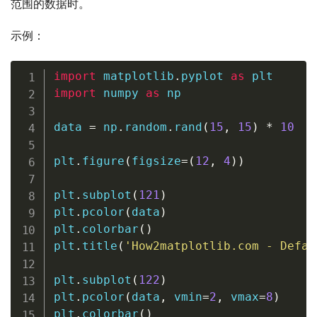
范围的数据时。
示例：
import
 matplotlib
.
pyplot 
as
import
 numpy 
as
 np

data 
=
 np
.
random
.
rand
(
15
,
15
)
*
10
plt
.
figure
(
figsize
=
(
12
,
4
)
)
plt
.
subplot
(
121
)
plt
.
pcolor
(
data
)
plt
.
colorbar
(
)
plt
.
title
(
'How2matplotlib.com - Defau
plt
.
subplot
(
122
)
plt
.
pcolor
(
data
,
 vmin
=
2
,
 vmax
=
8
)
plt
.
colorbar
(
)