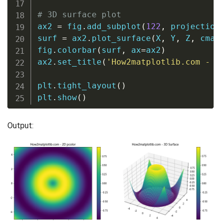
# 3D surface plot
ax2 
=
 fig
.
add_subplot
(
122
,
 projection
surf 
=
 ax2
.
plot_surface
(
X
,
 Y
,
 Z
,
 cmap
fig
.
colorbar
(
surf
,
 ax
=
ax2
)
ax2
.
set_title
(
'How2matplotlib.com - 3
plt
.
tight_layout
(
)
plt
.
show
(
)
Output: