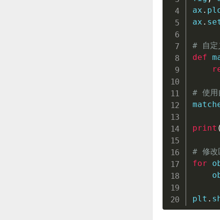
ax
.
pl
ax
.
se
# 自
def
m
r
# 使
match
print
# 修
for
 o
    o
plt
.
s