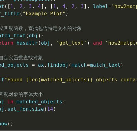
ot
(
[
1
,
2
,
3
,
4
]
,
[
1
,
4
,
2
,
3
]
,
 label
=
'how2mat
t_title
(
"Example Plot"
)
定义匹配函数，查找包含特定文本的对象
atch_text
(
obj
)
:
eturn
hasattr
(
obj
,
'get_text'
)
and
'how2matpl
用自定义函数查找对象
ed_objects 
=
 ax
.
findobj
(
match
=
match_text
)
(
f
"Found 
{
len
(
matched_objects
)
}
 objects conta
改匹配对象的字体大小
bj 
in
 matched_objects
:
bj
.
set_fontsize
(
14
)
how
(
)