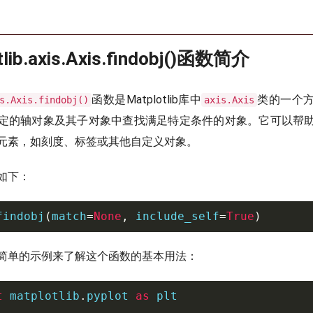
tlib.axis.Axis.findobj()函数简介
函数是Matplotlib库中
类的一个
s.Axis.findobj()
axis.Axis
定的轴对象及其子对象中查找满足特定条件的对象。它可以帮
元素，如刻度、标签或其他自定义对象。
如下：
findobj
(
match
=
None
,
 include_self
=
True
)
简单的示例来了解这个函数的基本用法：
t
 matplotlib
.
pyplot 
as
 plt
