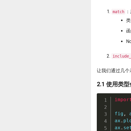
：
match
类
函
N
include
让我们通过几个
2.1 使用类
impor
fig
,
 
ax
.
pl
ax
.
se