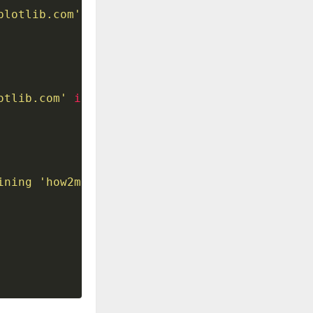
plotlib.com'
)
otlib.com'
in
 obj
.
get_text
(
)
ining 'how2matplotlib.com'"
)