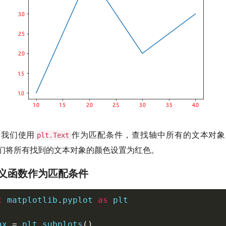
，我们使用
作为匹配条件，查找轴中所有的文本对象
plt.Text
们将所有找到的文本对象的颜色设置为红色。
自定义函数作为匹配条件
t
 matplotlib
.
pyplot 
as
 plt

ax 
=
 plt
.
subplots
(
)