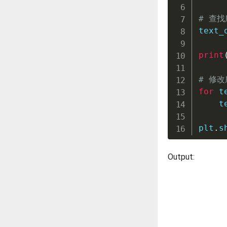
# 查找
text_
print
# 修
for
 t
    t
plt
.
s
Output: