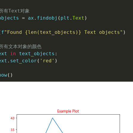
所有Text对象
objects 
=
 ax
.
findobj
(
plt
.
Text
)
(
f
"Found 
{
len
(
text_objects
)
}
 Text objects"
)
改所有文本对象的颜色
ext 
in
 text_objects
:
ext
.
set_color
(
'red'
)
how
(
)