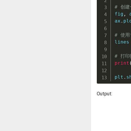
# 创
fig
,
 
ax
.
pl
# 使用
lines
# 打
print
plt
.
s
Output: