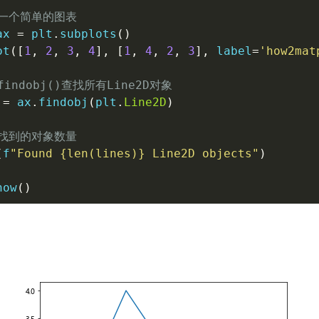
建一个简单的图表
ax 
=
 plt
.
subplots
(
)
ot
(
[
1
,
2
,
3
,
4
]
,
[
1
,
4
,
2
,
3
]
,
 label
=
'how2mat
findobj()查找所有Line2D对象
 
=
 ax
.
findobj
(
plt
.
Line2D
)
印找到的对象数量
(
f
"Found 
{
len
(
lines
)
}
 Line2D objects"
)
how
(
)