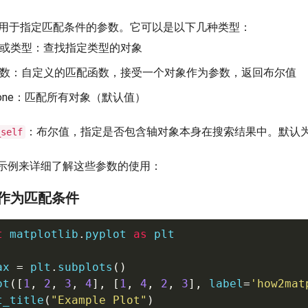
用于指定匹配条件的参数。它可以是以下几种类型：
或类型：查找指定类型的对象
数：自定义的匹配函数，接受一个对象作为参数，返回布尔值
one：匹配所有对象（默认值）
：布尔值，指定是否包含轴对象本身在搜索结果中。默认为T
_self
示例来详细了解这些参数的使用：
型作为匹配条件
t
 matplotlib
.
pyplot 
as
 plt

ax 
=
 plt
.
subplots
(
)
ot
(
[
1
,
2
,
3
,
4
]
,
[
1
,
4
,
2
,
3
]
,
 label
=
'how2mat
t_title
(
"Example Plot"
)