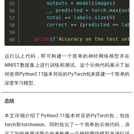
        outputs 
=
 model
(
images
)
        _
,
 predicted 
=
 torch
.
max
(
outp
        total 
+=
 labels
.
size
(
0
)
        correct 
+=
(
predicted 
==
 labe
print
(
f
'Accuracy on the test set:
运行以上代码，即可构建一个简单的神经网络模型并在
MNIST数据集上进行训练和测试。这个示例代码展示了如
何使用Python3.11版本对应的PyTorch包来搭建一个简单的
深度学习模型。
总结
本文详细介绍了Python3.11版本对应的PyTorch包，包括
torch和torchvision。同时给出了一个简单的示例代码，演
示了如何使用这两个包来构建一个神经网络模型并进行训