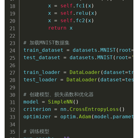
        x 
=
self
.
fc1
(
x
)
        x 
=
self
.
relu
(
x
)
        x 
=
self
.
fc2
(
x
)
return
 x

# 加载MNIST数据集
train_dataset 
=
 datasets
.
MNIST
(
root
=
'
test_dataset 
=
 datasets
.
MNIST
(
root
=
'.
train_loader 
=
DataLoader
(
dataset
=
tra
test_loader 
=
DataLoader
(
dataset
=
test
# 创建模型、损失函数和优化器
model 
=
SimpleNN
(
)
criterion 
=
 nn
.
CrossEntropyLoss
(
)
optimizer 
=
 optim
.
Adam
(
model
.
paramete
# 训练模型