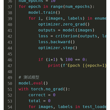
num_epochs 
=
10
for
 epoch 
in
range
(
num_epochs
)
:
    model
.
train
(
)
for
 i
,
(
images
,
 labels
)
in
enumer
        optimizer
.
zero_grad
(
)
        outputs 
=
 model
(
images
)
        loss 
=
 criterion
(
outputs
,
 lab
        loss
.
backward
(
)
        optimizer
.
step
(
)
if
(
i
+
1
)
%
100
==
0
:
print
(
f
'Epoch [
{
epoch
+
1
}
/
# 测试模型
model
.
eval
(
)
with
 torch
.
no_grad
(
)
:
    correct 
=
0
    total 
=
0
for
 images
,
 labels 
in
 test_loader