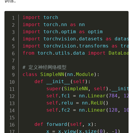
训练。
import
import
 torch
.
nn 
as
import
 torch
.
optim 
as
import
 torchvision
.
datasets 
as
import
 torchvision
.
transforms 
as
from
 torch
.
utils
.
data 
import
DataLoad
# 定义神经网络模型
class
SimpleNN
(
nn
.
Module
)
:
def
__init__
(
self
)
:
super
(
SimpleNN
,
self
)
.
__init_
self
.
fc1 
=
 nn
.
Linear
(
784
,
128
self
.
relu 
=
 nn
.
ReLU
(
)
self
.
fc2 
=
 nn
.
Linear
(
128
,
10
)
def
forward
(
self
,
 x
)
:
        x 
=
 x
.
view
(
x
.
size
(
0
)
,
-
1
)