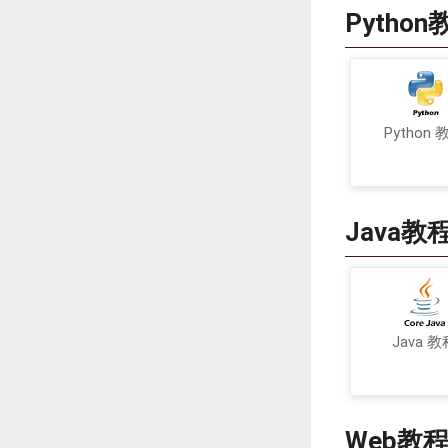
Python
Python 
Java教
Java 教
Web教