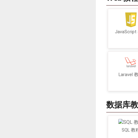
JavaScrip
Laravel
数据库
SQL 教