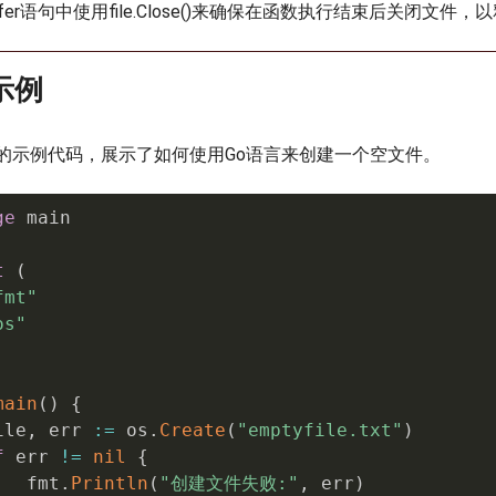
er语句中使用file.Close()来确保在函数执行结束后关闭文件，
示例
的示例代码，展示了如何使用Go语言来创建一个空文件。
ge
 main

t
(
fmt"
os"
main
(
)
{
ile
,
 err 
:=
 os
.
Create
(
"emptyfile.txt"
)
f
 err 
!=
nil
{
   fmt
.
Println
(
"创建文件失败:"
,
 err
)