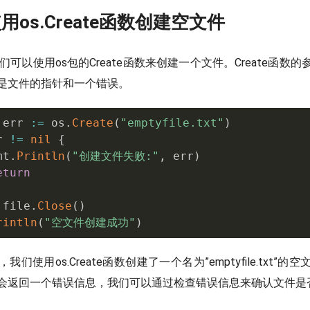
用os.Create函数创建空文件
们可以使用os包的Create函数来创建一个文件。Create函数
是文件的指针和一个错误。
 err 
:=
 os
.
Create
(
"emptyfile.txt"
)
r 
!=
nil
{
mt
.
Println
(
"创建文件失败:"
,
 err
)
eturn
 file
.
Close
(
)
rintln
(
"空文件创建成功"
)
们使用os.Create函数创建了一个名为”emptyfile.txt”
会返回一个错误信息，我们可以通过检查错误信息来确认文件是