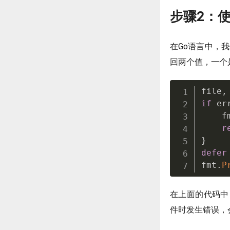
步骤2：使
在Go语言中，我
回两个值，一个
file
,
if
 er
    f
r
}
defer
fmt
.
P
在上面的代码中，我
件时发生错误，