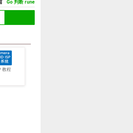
篇
Go 判断 rune
P 教程