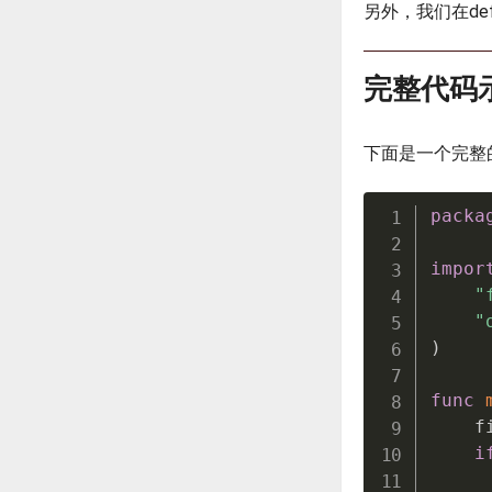
另外，我们在def
完整代码
下面是一个完整
packa
impor
"
"
)
func
    f
i
     