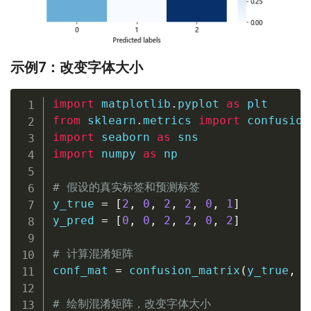
示例7：改变字体大小
import
 matplotlib
.
pyplot 
as
from
 sklearn
.
metrics 
import
import
 seaborn 
as
import
 numpy 
as
 np

# 假设的真实标签和预测标签
y_true 
=
[
2
,
0
,
2
,
2
,
0
,
1
]
y_pred 
=
[
0
,
0
,
2
,
2
,
0
,
2
]
# 计算混淆矩阵
conf_mat 
=
 confusion_matrix
(
y_true
,
 y
# 绘制混淆矩阵，改变字体大小