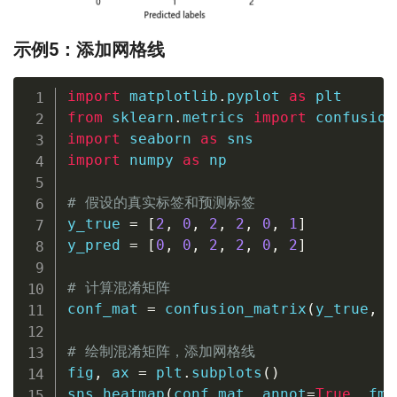
示例5：添加网格线
import
 matplotlib
.
pyplot 
as
from
 sklearn
.
metrics 
import
import
 seaborn 
as
import
 numpy 
as
 np

# 假设的真实标签和预测标签
y_true 
=
[
2
,
0
,
2
,
2
,
0
,
1
]
y_pred 
=
[
0
,
0
,
2
,
2
,
0
,
2
]
# 计算混淆矩阵
conf_mat 
=
 confusion_matrix
(
y_true
,
 y
# 绘制混淆矩阵，添加网格线
fig
,
 ax 
=
 plt
.
subplots
(
)
sns
.
heatmap
(
conf_mat
,
 annot
=
True
,
 fmt