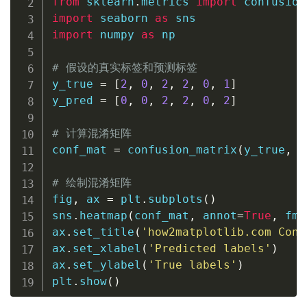
from
 sklearn
.
metrics 
import
import
 seaborn 
as
import
 numpy 
as
 np

# 假设的真实标签和预测标签
y_true 
=
[
2
,
0
,
2
,
2
,
0
,
1
]
y_pred 
=
[
0
,
0
,
2
,
2
,
0
,
2
]
# 计算混淆矩阵
conf_mat 
=
 confusion_matrix
(
y_true
,
 y
# 绘制混淆矩阵
fig
,
 ax 
=
 plt
.
subplots
(
)
sns
.
heatmap
(
conf_mat
,
 annot
=
True
,
 fmt
ax
.
set_title
(
'how2matplotlib.com Conf
ax
.
set_xlabel
(
'Predicted labels'
)
ax
.
set_ylabel
(
'True labels'
)
plt
.
show
(
)