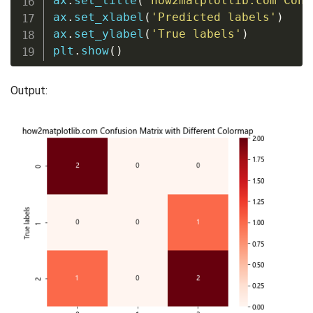
ax
.
set_title
(
'how2matplotlib.com Conf
ax
.
set_xlabel
(
'Predicted labels'
)
ax
.
set_ylabel
(
'True labels'
)
plt
.
show
(
)
Output: