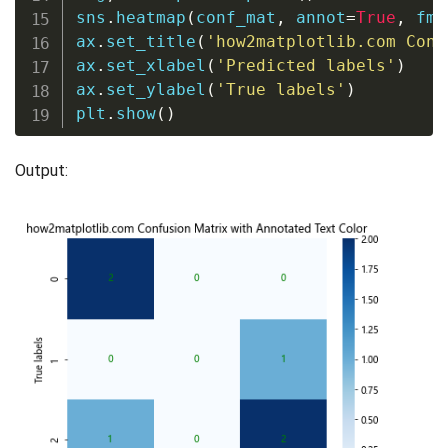
sns
.
heatmap
(
conf_mat
,
 annot
=
True
,
 fmt
ax
.
set_title
(
'how2matplotlib.com Conf
ax
.
set_xlabel
(
'Predicted labels'
)
ax
.
set_ylabel
(
'True labels'
)
plt
.
show
(
)
Output: