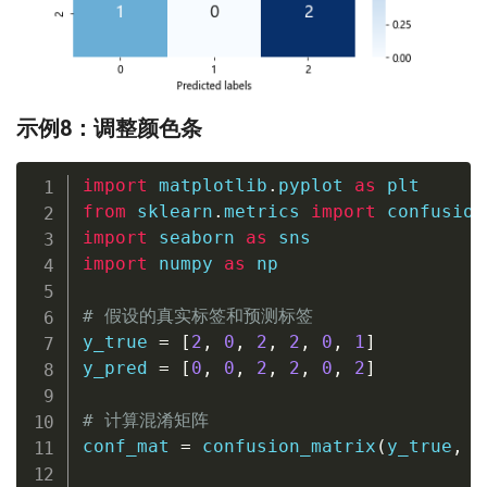
示例8：调整颜色条
import
 matplotlib
.
pyplot 
as
from
 sklearn
.
metrics 
import
import
 seaborn 
as
import
 numpy 
as
 np

# 假设的真实标签和预测标签
y_true 
=
[
2
,
0
,
2
,
2
,
0
,
1
]
y_pred 
=
[
0
,
0
,
2
,
2
,
0
,
2
]
# 计算混淆矩阵
conf_mat 
=
 confusion_matrix
(
y_true
,
 y