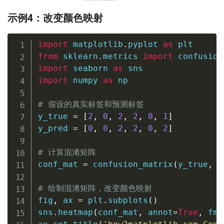
示例4：改变颜色映射
import
 matplotlib
.
pyplot 
as
from
 sklearn
.
metrics 
import
import
 seaborn 
as
import
 numpy 
as
 np

# 假设的真实标签和预测标签
y_true 
=
[
2
,
0
,
2
,
2
,
0
,
1
]
y_pred 
=
[
0
,
0
,
2
,
2
,
0
,
2
]
# 计算混淆矩阵
conf_mat 
=
 confusion_matrix
(
y_true
,
 y
# 绘制混淆矩阵，改变颜色映射
fig
,
 ax 
=
 plt
.
subplots
(
)
sns
.
heatmap
(
conf_mat
,
 annot
=
True
,
 fmt