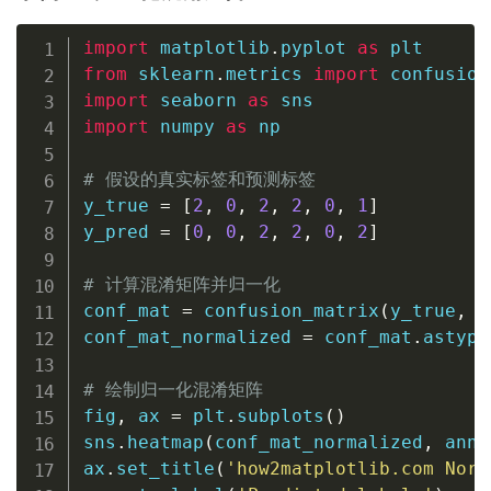
import
 matplotlib
.
pyplot 
as
from
 sklearn
.
metrics 
import
import
 seaborn 
as
import
 numpy 
as
 np

# 假设的真实标签和预测标签
y_true 
=
[
2
,
0
,
2
,
2
,
0
,
1
]
y_pred 
=
[
0
,
0
,
2
,
2
,
0
,
2
]
# 计算混淆矩阵并归一化
conf_mat 
=
 confusion_matrix
(
y_true
,
 y
conf_mat_normalized 
=
 conf_mat
.
astype
# 绘制归一化混淆矩阵
fig
,
 ax 
=
 plt
.
subplots
(
)
sns
.
heatmap
(
conf_mat_normalized
,
 anno
ax
.
set_title
(
'how2matplotlib.com Norm