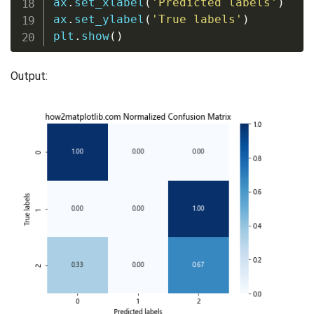
ax
.
set_xlabel
(
'Predicted labels'
)
ax
.
set_ylabel
(
'True labels'
)
plt
.
show
(
)
Output: