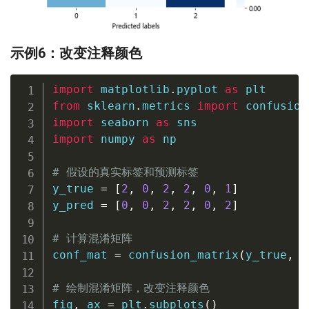
示例6：改变注释颜色
import
 matplotlib
.
pyplot 
as
from
 sklearn
.
metrics 
import
import
 seaborn 
as
import
 numpy 
as
 np

# 假设的真实标签和预测标签
y_true 
=
[
2
,
0
,
2
,
2
,
0
,
1
]
y_pred 
=
[
0
,
0
,
2
,
2
,
0
,
2
]
# 计算混淆矩阵
conf_mat 
=
 confusion_matrix
(
y_true
,
 y
# 绘制混淆矩阵，改变注释颜色
fig
,
 ax 
=
 plt
.
subplots
(
)