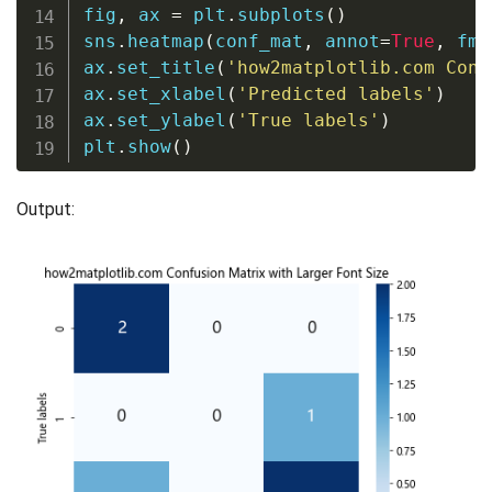
fig
,
 ax 
=
 plt
.
subplots
(
)
sns
.
heatmap
(
conf_mat
,
 annot
=
True
,
 fmt
ax
.
set_title
(
'how2matplotlib.com Conf
ax
.
set_xlabel
(
'Predicted labels'
)
ax
.
set_ylabel
(
'True labels'
)
plt
.
show
(
)
Output: