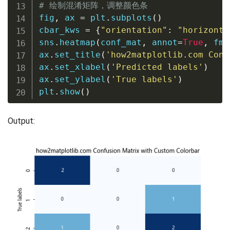
# 绘制混淆矩阵，调整颜色条
fig
,
 ax 
=
 plt
.
subplots
(
)
cbar_kws 
=
{
"orientation"
:
"horizonta
sns
.
heatmap
(
conf_mat
,
 annot
=
True
,
 fmt
ax
.
set_title
(
'how2matplotlib.com Conf
ax
.
set_xlabel
(
'Predicted labels'
)
ax
.
set_ylabel
(
'True labels'
)
plt
.
show
(
)
Output: