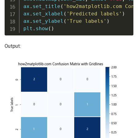
ax
.
set_title
(
'how2matplotlib.com Conf
ax
.
set_xlabel
(
'Predicted labels'
)
ax
.
set_ylabel
(
'True labels'
)
plt
.
show
(
)
Output: