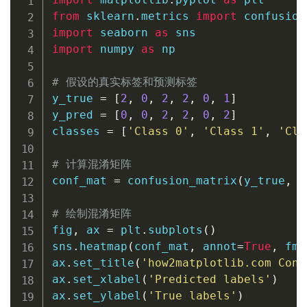
from
 sklearn
.
metrics 
import
import
 seaborn 
as
import
 numpy 
as
 np

# 假设的真实标签和预测标签
y_true 
=
[
2
,
0
,
2
,
2
,
0
,
1
]
y_pred 
=
[
0
,
0
,
2
,
2
,
0
,
2
]
classes 
=
[
'Class 0'
,
'Class 1'
,
'Cla
# 计算混淆矩阵
conf_mat 
=
 confusion_matrix
(
y_true
,
 y
# 绘制混淆矩阵
fig
,
 ax 
=
 plt
.
subplots
(
)
sns
.
heatmap
(
conf_mat
,
 annot
=
True
,
 fmt
ax
.
set_title
(
'how2matplotlib.com Conf
ax
.
set_xlabel
(
'Predicted labels'
)
ax
.
set_ylabel
(
'True labels'
)