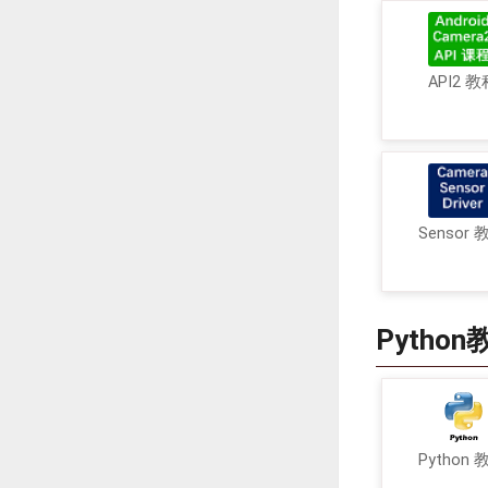
API2 教
Sensor 
Python
Python 