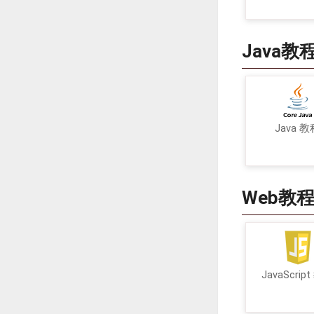
Java教
Java 教
Web教
JavaScrip