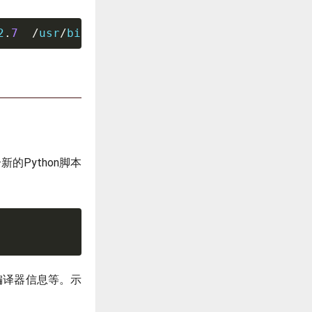
2
.
7
/
usr
/
bin
/
python3  
/
usr
/
bin
/
python3
.
5
的Python脚本
、编译器信息等。示