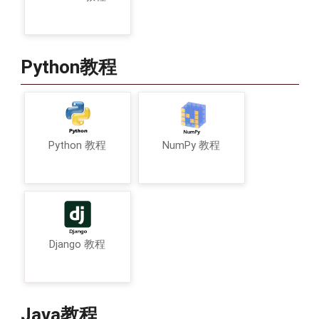
Python教程
Python 教程
NumPy 教程
Django 教程
Java教程