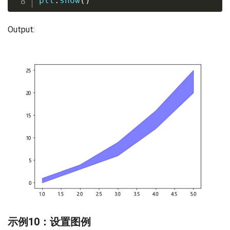
plt
.
show
(
)
Output:
示例10：设置图例