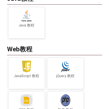
Java 教程
Web教程
JavaScript 教程
jQuery 教程