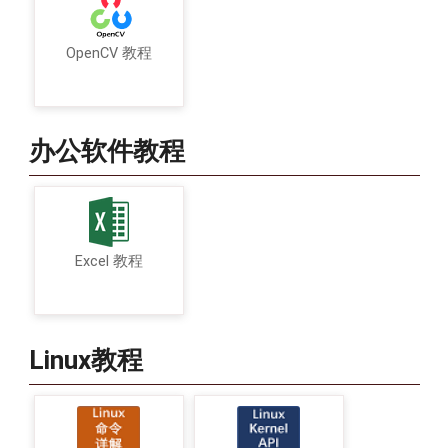
OpenCV 教程
办公软件教程
Excel 教程
Linux教程