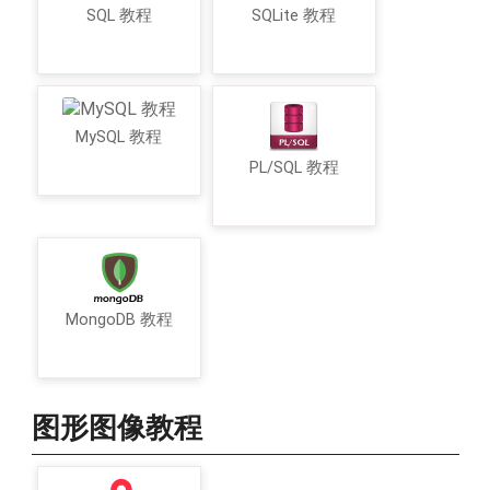
SQL 教程
SQLite 教程
MySQL 教程
PL/SQL 教程
MongoDB 教程
图形图像教程