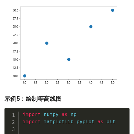
示例5：绘制等高线图
import
 numpy 
as
import
 matplotlib
.
pyplot 
as
 plt
