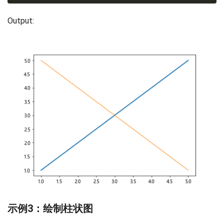
Output:
示例3：绘制柱状图