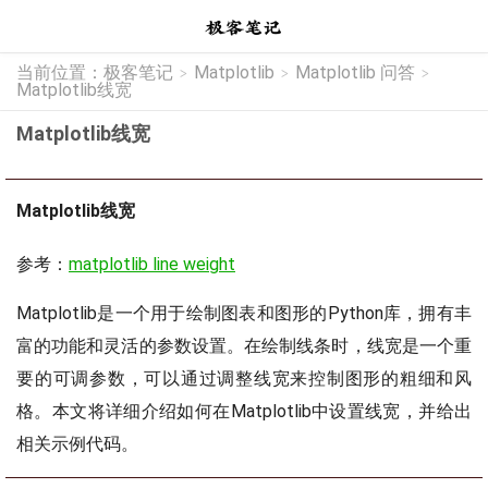
当前位置：
极客笔记
Matplotlib
Matplotlib 问答
>
>
>
Matplotlib线宽
Matplotlib线宽
Matplotlib线宽
参考：
matplotlib line weight
Matplotlib是一个用于绘制图表和图形的Python库，拥有丰
富的功能和灵活的参数设置。在绘制线条时，线宽是一个重
要的可调参数，可以通过调整线宽来控制图形的粗细和风
格。本文将详细介绍如何在Matplotlib中设置线宽，并给出
相关示例代码。