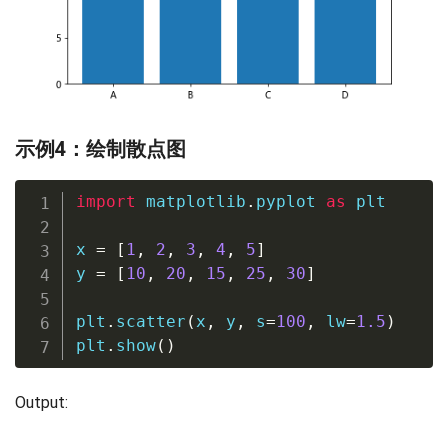
示例4：绘制散点图
import
 matplotlib
.
pyplot 
as
 plt

x 
=
[
1
,
2
,
3
,
4
,
5
]
y 
=
[
10
,
20
,
15
,
25
,
30
]
plt
.
scatter
(
x
,
 y
,
 s
=
100
,
 lw
=
1.5
)
plt
.
show
(
)
Output: