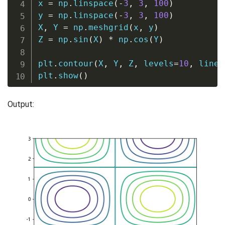
x 
=
 np
.
linspace
(
-
3
,
3
,
100
)
y 
=
 np
.
linspace
(
-
3
,
3
,
100
)
X
,
 Y 
=
 np
.
meshgrid
(
x
,
 y
)
Z 
=
 np
.
sin
(
X
)
*
 np
.
cos
(
Y
)
plt
.
contour
(
X
,
 Y
,
 Z
,
 levels
=
10
,
 linew
plt
.
show
(
)
Output: