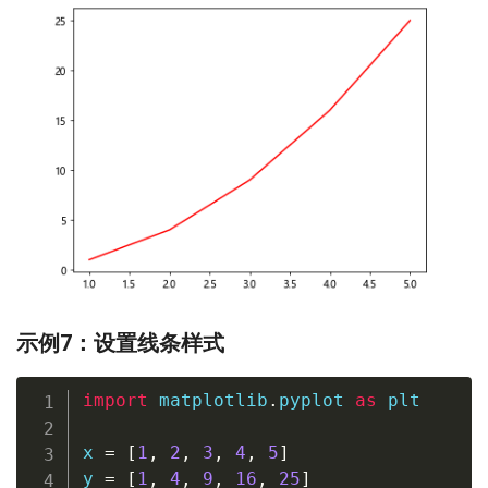
示例7：设置线条样式
import
 matplotlib
.
pyplot 
as
 plt

x 
=
[
1
,
2
,
3
,
4
,
5
]
y 
=
[
1
,
4
,
9
,
16
,
25
]