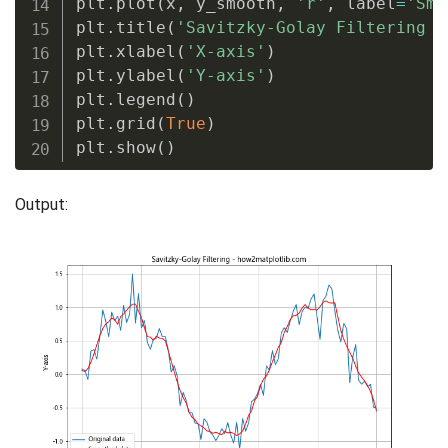
plt
.
plot
(
x
,
 y_smooth
,
'r'
,
 label
=
'Smo
plt
.
title
(
'Savitzky-Golay Filtering -
plt
.
xlabel
(
'X-axis'
)
plt
.
ylabel
(
'Y-axis'
)
plt
.
legend
(
)
plt
.
grid
(
True
)
plt
.
show
(
)
Output: