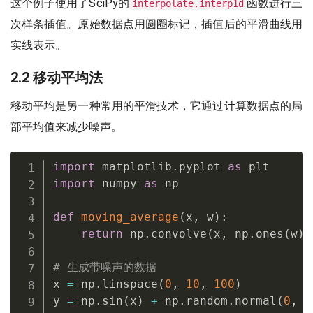
这个例子使用了SciPy的
函数进行三
interpolate.interp1d
次样条插值。原始数据点用圆圈标记，插值后的平滑曲线用
实线表示。
2.2 移动平均法
移动平均是另一种常用的平滑技术，它通过计算数据点的局
部平均值来减少噪声。
import
 matplotlib
.
pyplot 
as
import
 numpy 
as
 np

def
moving_average
(
x
,
 w
)
:
return
 np
.
convolve
(
x
,
 np
.
ones
(
w
)
,
# 生成带噪声的数据
x 
=
 np
.
linspace
(
0
,
10
,
100
)
y 
=
 np
.
sin
(
x
)
+
 np
.
random
.
normal
(
0
,
0