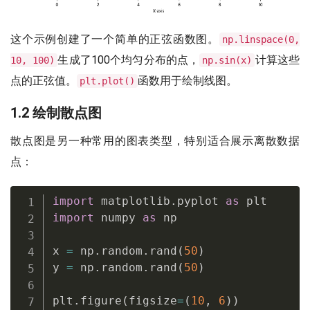
这个示例创建了一个简单的正弦函数图。
np.linspace(0,
生成了100个均匀分布的点，
计算这些
10, 100)
np.sin(x)
点的正弦值。
函数用于绘制线图。
plt.plot()
1.2 绘制散点图
散点图是另一种常用的图表类型，特别适合展示离散数据
点：
import
 matplotlib
.
pyplot 
as
import
 numpy 
as
 np

x 
=
 np
.
random
.
rand
(
50
)
y 
=
 np
.
random
.
rand
(
50
)
plt
.
figure
(
figsize
=
(
10
,
6
)
)