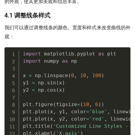
的外观，使其更加美观和信息丰富。
4.1 调整线条样式
我们可以通过调整线条的颜色、宽度和样式来改变曲线的外
观：
import
 matplotlib
.
pyplot 
as
import
 numpy 
as
 np

x 
=
 np
.
linspace
(
0
,
10
,
100
)
y1 
=
 np
.
sin
(
x
)
y2 
=
 np
.
cos
(
x
)
plt
.
figure
(
figsize
=
(
10
,
6
)
)
plt
.
plot
(
x
,
 y1
,
 color
=
'blue'
,
 linewid
plt
.
plot
(
x
,
 y2
,
 color
=
'red'
,
 linewidt
plt
.
title
(
'Customized Line Styles - h
plt
.
xlabel
(
'X-axis'
)