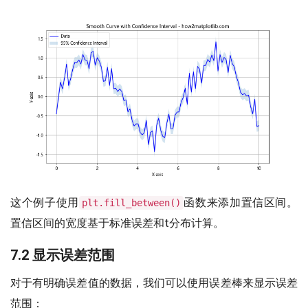
这个例子使用
函数来添加置信区间。
plt.fill_between()
置信区间的宽度基于标准误差和t分布计算。
7.2 显示误差范围
对于有明确误差值的数据，我们可以使用误差棒来显示误差
范围：