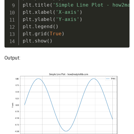
plt
.
title
(
'Simple Line Plot - how2mat
plt
.
xlabel
(
'X-axis'
)
plt
.
ylabel
(
'Y-axis'
)
plt
.
legend
(
)
plt
.
grid
(
True
)
plt
.
show
(
)
Output: