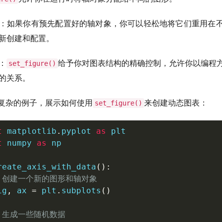
：如果你有预先配置好的轴对象，你可以轻松地将它们重用在
新创建和配置。
：
给予你对图表结构的精确控制，允许你以编程
set_figure()
的关系。
复杂的例子，展示如何使用
来创建动态图表：
set_figure()
t
 matplotlib
.
pyplot 
as
t
 numpy 
as
 np

reate_axis_with_data
(
)
:
 创建一个新的图形和轴对象
ig
,
 ax 
=
 plt
.
subplots
(
)
 生成一些随机数据