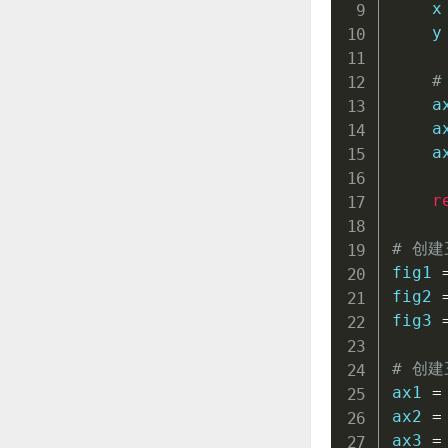
    x
    y
#
    a
    a
    a
r
# 创
fig1 
fig2 
fig3 
# 创
ax1 
=
ax2 
=
ax3 
=