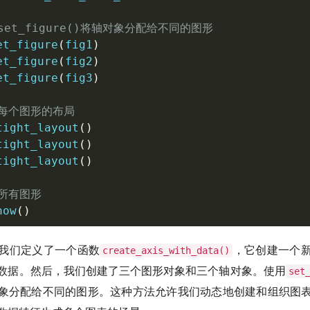
set_figure()将轴对象分配给不同的图形
et_figure
(
fig1
)
et_figure
(
fig2
)
et_figure
(
fig3
)
整每个图形的布局
tight_layout
(
)
tight_layout
(
)
tight_layout
(
)
示所有图形
how
(
)
我们定义了一个函数
，它创建一个
create_axis_with_data()
数据。然后，我们创建了三个图形对象和三个轴对象。使用
set
象分配给不同的图形。这种方法允许我们动态地创建和组织图