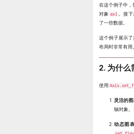
在这个例子中，
对象
。接下
ax1
了一些数据。
这个例子展示了
布局时非常有用
2. 为什么需
使用
Axis.set_f
灵活的图
轴对象。
动态图
set_fig