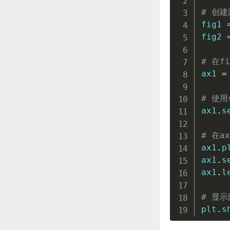
# 创
fig1 
fig2 
# 在f
ax1 
=
# 使用
ax1
.
s
# 在a
ax1
.
p
ax1
.
s
ax1
.
l
# 显示
plt
.
s