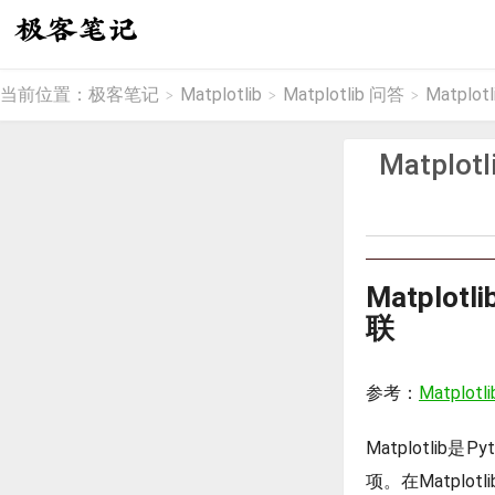
当前位置：
极客笔记
Matplotlib
Matplotlib 问答
Matplo
>
>
>
Matplo
Matplo
联
参考：
Matplotlib
Matplotl
项。在Matpl