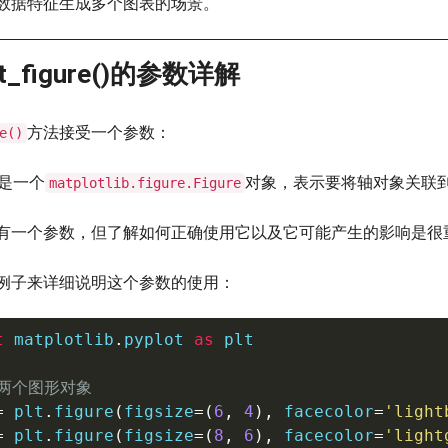
数据特征生成多个图表的场景。
set_figure()的参数详解
方法接受一个参数：
e()
是一个
对象，表示要将轴对象关联
matplotlib.figure.Figure
有一个参数，但了解如何正确使用它以及它可能产生的影响是很
例子来详细说明这个参数的使用：
t
 matplotlib
.
pyplot 
as
 plt

建两个图形对象
=
 plt
.
figure
(
figsize
=
(
6
,
4
)
,
 facecolor
=
'light
=
 plt
.
figure
(
figsize
=
(
8
,
6
)
,
 facecolor
=
'light