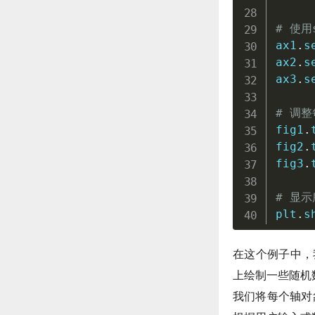
# 使用
ax1
.
s
ax2
.
s
ax3
.
s
# 调
fig1
.
fig2
.
fig3
.
# 显
plt
.
s
在这个例子中，
上绘制一些随机
我们将每个轴对