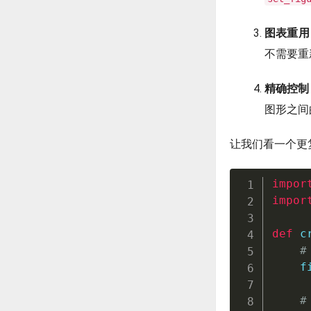
图表重用
不需要重
精确控制
图形之间
让我们看一个更
impor
impor
def
c
#
    f
#