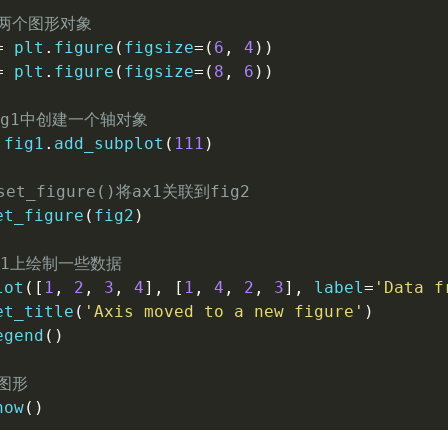
建两个图形对象
=
 plt
.
figure
(
figsize
=
(
6
,
4
)
)
=
 plt
.
figure
(
figsize
=
(
8
,
6
)
)
ig1中创建一个轴对象
 fig1
.
add_subplot
(
111
)
set_figure()将ax1关联到fig2
et_figure
(
fig2
)
x1上绘制一些数据
lot
(
[
1
,
2
,
3
,
4
]
,
[
1
,
4
,
2
,
3
]
,
 label
=
'Data f
et_title
(
'Axis moved to a new figure'
)
egend
(
)
图形
how
(
)