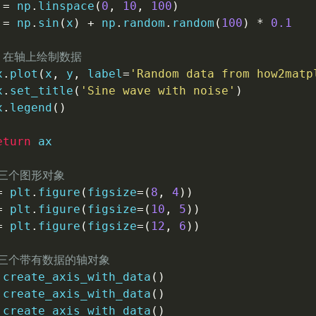
 
=
 np
.
linspace
(
0
,
10
,
100
)
 
=
 np
.
sin
(
x
)
+
 np
.
random
.
random
(
100
)
*
0.1
 在轴上绘制数据
x
.
plot
(
x
,
 y
,
 label
=
'Random data from how2matp
x
.
set_title
(
'Sine wave with noise'
)
x
.
legend
(
)
eturn
 ax

建三个图形对象
=
 plt
.
figure
(
figsize
=
(
8
,
4
)
)
=
 plt
.
figure
(
figsize
=
(
10
,
5
)
)
=
 plt
.
figure
(
figsize
=
(
12
,
6
)
)
建三个带有数据的轴对象
 create_axis_with_data
(
)
 create_axis_with_data
(
)
 create_axis_with_data
(
)