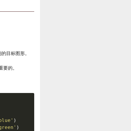
到的目标图形。
重要的。
blue'
)
green'
)