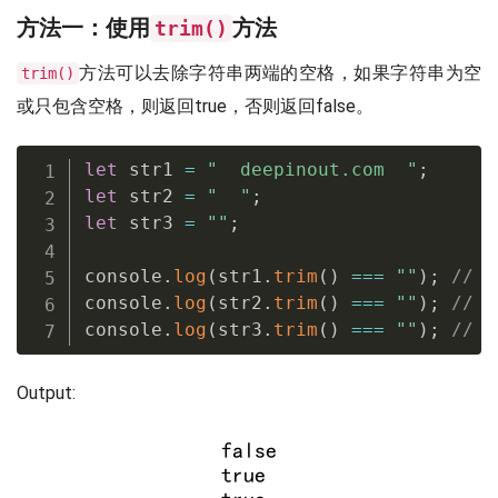
方法一：使用
方法
trim()
方法可以去除字符串两端的空格，如果字符串为空
trim()
或只包含空格，则返回true，否则返回false。
let
 str1 
=
"  deepinout.com  "
;
let
 str2 
=
"  "
;
let
 str3 
=
""
;
console
.
log
(
str1
.
trim
(
)
===
""
)
;
// f
console
.
log
(
str2
.
trim
(
)
===
""
)
;
// t
console
.
log
(
str3
.
trim
(
)
===
""
)
;
// t
Output: