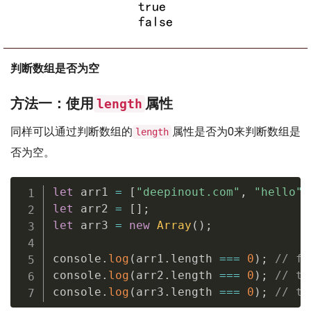
判断数组是否为空
方法一：使用
属性
length
同样可以通过判断数组的
属性是否为0来判断数组是
length
否为空。
let
 arr1 
=
[
"deepinout.com"
,
"hello"
,
let
 arr2 
=
[
]
;
let
 arr3 
=
new
Array
(
)
;
console
.
log
(
arr1
.
length 
===
0
)
;
// fa
console
.
log
(
arr2
.
length 
===
0
)
;
// tr
console
.
log
(
arr3
.
length 
===
0
)
;
// tr