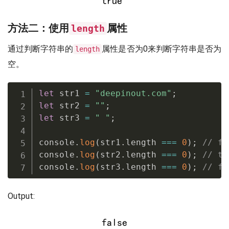
方法二：使用
属性
length
通过判断字符串的
属性是否为0来判断字符串是否为
length
空。
let
 str1 
=
"deepinout.com"
;
let
 str2 
=
""
;
let
 str3 
=
" "
;
console
.
log
(
str1
.
length 
===
0
)
;
// fa
console
.
log
(
str2
.
length 
===
0
)
;
// tr
console
.
log
(
str3
.
length 
===
0
)
;
// fa
Output: