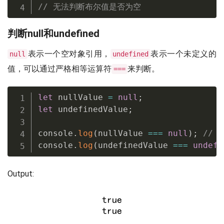
// 无法判断布尔值是否为空
判断null和undefined
表示一个空对象引用，
表示一个未定义的
null
undefined
值，可以通过严格相等运算符
来判断。
===
let
 nullValue 
=
null
;
let
 undefinedValue
;
console
.
log
(
nullValue 
===
null
)
;
// t
console
.
log
(
undefinedValue 
===
undefi
Output: