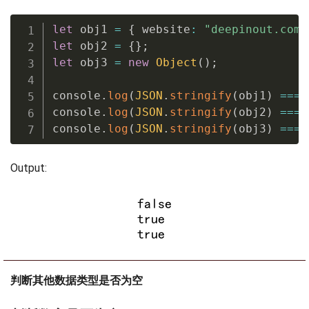
let
 obj1 
=
{
 website
:
"deepinout.com"
let
 obj2 
=
{
}
;
let
 obj3 
=
new
Object
(
)
;
console
.
log
(
JSON
.
stringify
(
obj1
)
===
console
.
log
(
JSON
.
stringify
(
obj2
)
===
console
.
log
(
JSON
.
stringify
(
obj3
)
===
Output:
判断其他数据类型是否为空