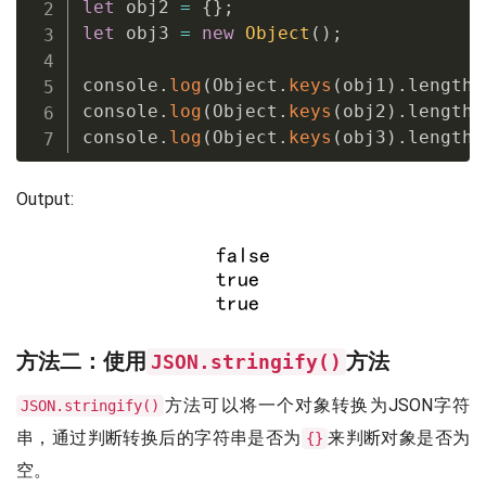
let
 obj2 
=
{
}
;
let
 obj3 
=
new
Object
(
)
;
console
.
log
(
Object
.
keys
(
obj1
)
.
length 
console
.
log
(
Object
.
keys
(
obj2
)
.
length 
console
.
log
(
Object
.
keys
(
obj3
)
.
length 
Output:
方法二：使用
方法
JSON.stringify()
方法可以将一个对象转换为JSON字符
JSON.stringify()
串，通过判断转换后的字符串是否为
来判断对象是否为
{}
空。