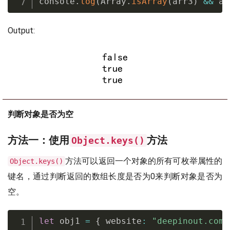
console
.
log
(
Array
.
isArray
(
arr3
)
&&
 ar
Output:
判断对象是否为空
方法一：使用
方法
Object.keys()
方法可以返回一个对象的所有可枚举属性的
Object.keys()
键名，通过判断返回的数组长度是否为0来判断对象是否为
空。
let
 obj1 
=
{
 website
:
"deepinout.com"