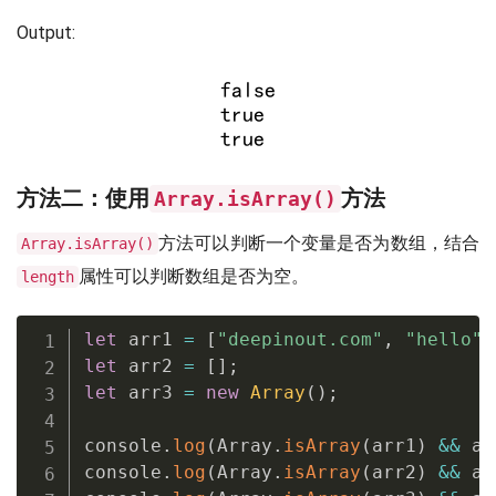
Output:
方法二：使用
方法
Array.isArray()
方法可以判断一个变量是否为数组，结合
Array.isArray()
属性可以判断数组是否为空。
length
let
 arr1 
=
[
"deepinout.com"
,
"hello"
,
let
 arr2 
=
[
]
;
let
 arr3 
=
new
Array
(
)
;
console
.
log
(
Array
.
isArray
(
arr1
)
&&
 ar
console
.
log
(
Array
.
isArray
(
arr2
)
&&
 ar