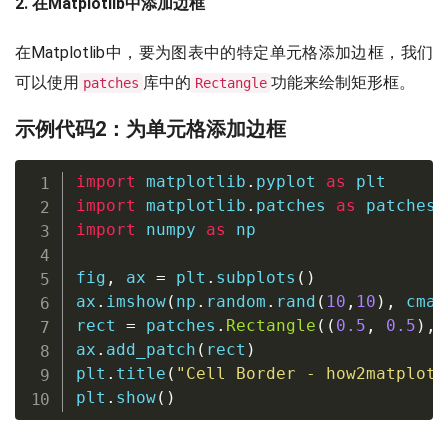
2. 在Matplotlib中添加边框
在Matplotlib中，要为图表中的特定单元格添加边框，我们
可以使用
库中的
功能来绘制矩形框。
patches
Rectangle
示例代码2：为单元格添加边框
import
 matplotlib
.
pyplot 
as
import
 matplotlib
.
patches 
as
import
 numpy 
as
 np

fig
,
 ax 
=
 plt
.
subplots
(
)
ax
.
imshow
(
np
.
random
.
rand
(
10
,
10
)
,
 cmap
rect 
=
 patches
.
Rectangle
(
(
0.5
,
0.5
)
,
ax
.
add_patch
(
rect
)
plt
.
title
(
"Cell Border - how2matplotl
plt
.
show
(
)