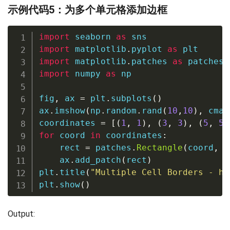
示例代码5：为多个单元格添加边框
import
 seaborn 
as
import
 matplotlib
.
pyplot 
as
import
 matplotlib
.
patches 
as
import
 numpy 
as
 np

fig
,
 ax 
=
 plt
.
subplots
(
)
ax
.
imshow
(
np
.
random
.
rand
(
10
,
10
)
,
 cmap
coordinates 
=
[
(
1
,
1
)
,
(
3
,
3
)
,
(
5
,
5
)
for
 coord 
in
 coordinates
:
    rect 
=
 patches
.
Rectangle
(
coord
,
1
    ax
.
add_patch
(
rect
)
plt
.
title
(
"Multiple Cell Borders - ho
plt
.
show
(
)
Output: