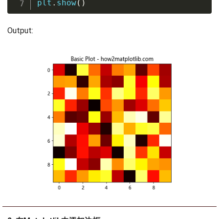
plt
.
show
(
)
Output: