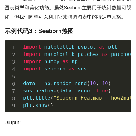
图表类型和美化功能。虽然Seaborn主要用于统计数据可视
化，但我们同样可以利用它来强调图表中的特定单元格。
示例代码3：Seaborn热图
import
 matplotlib
.
pyplot 
as
import
 matplotlib
.
patches 
as
import
 numpy 
as
import
 seaborn 
as
 sns

data 
=
 np
.
random
.
rand
(
10
,
10
)
sns
.
heatmap
(
data
,
 annot
=
True
)
plt
.
title
(
"Seaborn Heatmap - how2matp
plt
.
show
(
)
Output: