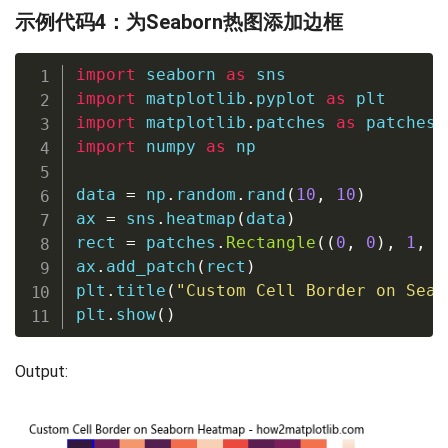
示例代码4：为Seaborn热图添加边框
import
 seaborn 
as
import
 matplotlib
.
pyplot 
as
import
 matplotlib
.
patches 
as
import
 numpy 
as
 np

data 
=
 np
.
random
.
rand
(
10
,
10
)
ax 
=
 sns
.
heatmap
(
data
)
rect 
=
 patches
.
Rectangle
(
(
0
,
0
)
,
1
,
1
ax
.
add_patch
(
rect
)
plt
.
title
(
"Custom Cell Border on Seab
plt
.
show
(
)
Output: