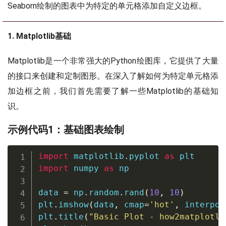
Seaborn绘制的图表中为特定的单元格添加自定义边框。
1. Matplotlib基础
Matplotlib是一个非常强大的Python绘图库，它提供了大量
的接口来创建和定制图形。在深入了解如何为特定单元格添
加边框之前，我们首先需要了解一些Matplotlib的基础知
识。
示例代码1：基础图表绘制
import
 matplotlib
.
pyplot 
as
import
 numpy 
as
 np

data 
=
 np
.
random
.
rand
(
10
,
10
)
plt
.
imshow
(
data
,
 cmap
=
'hot'
,
 interpol
plt
.
title
(
"Basic Plot - how2matplotli