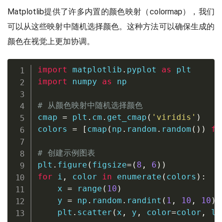
Matplotlib提供了许多内置的颜色映射（colormap），我们
可以从这些映射中随机选择颜色。这种方法可以确保生成的
颜色在视觉上更加协调。
import
 matplotlib
.
pyplot 
as
import
 numpy 
as
 np

# 从颜色映射中随机选择颜色
cmap 
=
 plt
.
cm
.
get_cmap
(
'viridis'
)
colors 
=
[
cmap
(
np
.
random
.
random
(
)
)
fo
# 创建示例图表
plt
.
figure
(
figsize
=
(
8
,
6
)
)
for
 i
,
 color 
in
enumerate
(
colors
)
:
    x 
=
range
(
10
)
    y 
=
 np
.
random
.
randint
(
1
,
10
,
10
)
    plt
.
scatter
(
x
,
 y
,
 color
=
color
,
 la