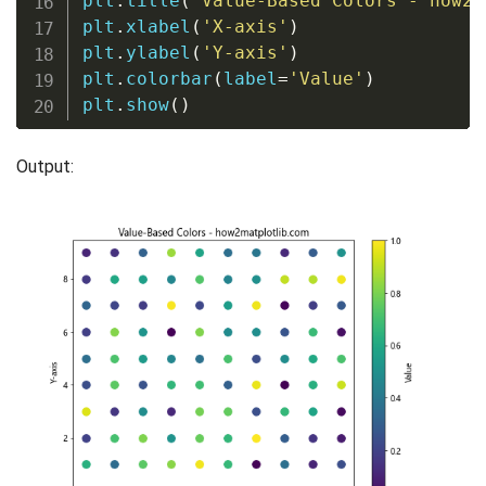
plt
.
title
(
'Value-Based Colors - how2m
plt
.
xlabel
(
'X-axis'
)
plt
.
ylabel
(
'Y-axis'
)
plt
.
colorbar
(
label
=
'Value'
)
plt
.
show
(
)
Output: