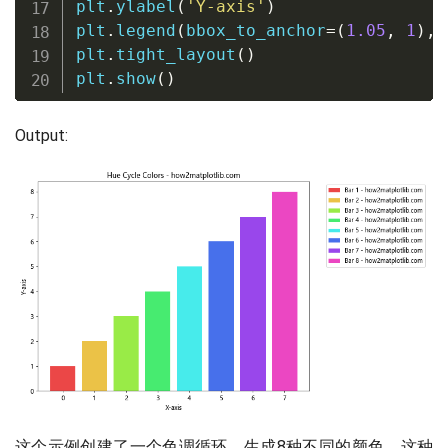
plt
.
ylabel
(
'Y-axis'
)
plt
.
legend
(
bbox_to_anchor
=
(
1.05
,
1
)
,
 
plt
.
tight_layout
(
)
plt
.
show
(
)
Output:
这个示例创建了一个色调循环，生成8种不同的颜色。这种