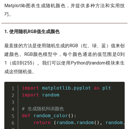
Matplotlib图表生成随机颜色，并提供多种方法和实用技
巧。
1. 使用随机RGB值生成颜色
最直接的方法是使用随机生成的RGB（红、绿、蓝）值来创
建颜色。RGB颜色模型中，每个颜色通道的值范围是0到
1（或0到255）。我们可以使用Python的random模块来生
成这些随机值。
import
 matplotlib
.
pyplot 
as
import
 random

# 生成随机RGB颜色
def
random_color
(
)
:
return
(
random
.
random
(
)
,
 random
.
r