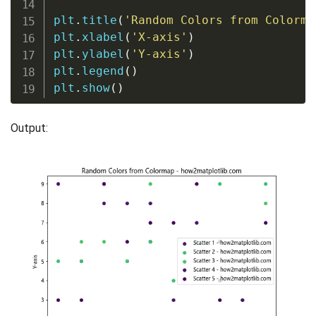
plt
.
title
(
'Random Colors from Colorma
plt
.
xlabel
(
'X-axis'
)
plt
.
ylabel
(
'Y-axis'
)
plt
.
legend
(
)
plt
.
show
(
)
Output: