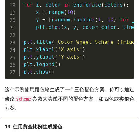
for
 i
,
 color 
in
enumerate
(
colors
)
:
    x 
=
range
(
10
)
    y 
=
[
random
.
randint
(
1
,
10
)
for
 _ 
    plt
.
plot
(
x
,
 y
,
 color
=
color
,
 linew
plt
.
title
(
'Color Wheel Scheme (Triadi
plt
.
xlabel
(
'X-axis'
)
plt
.
ylabel
(
'Y-axis'
)
plt
.
legend
(
)
plt
.
show
(
)
这个示例使用颜色轮生成了一个三色配色方案。你可以通过
修改
参数来尝试不同的配色方案，如四色或类似色
scheme
方案。
13. 使用黄金比例生成颜色