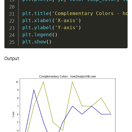
plt
.
title
(
'Complementary Colors - how
plt
.
xlabel
(
'X-axis'
)
plt
.
ylabel
(
'Y-axis'
)
plt
.
legend
(
)
plt
.
show
(
)
Output: