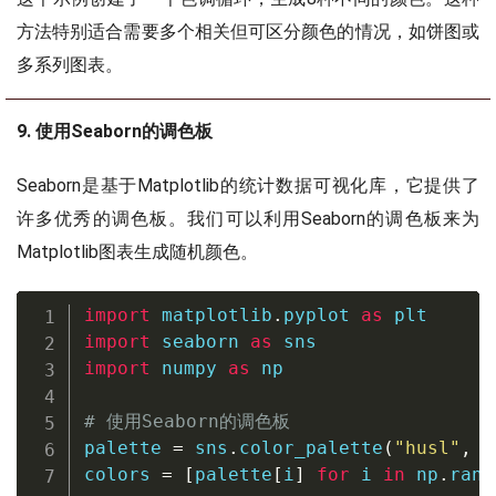
方法特别适合需要多个相关但可区分颜色的情况，如饼图或
多系列图表。
9. 使用Seaborn的调色板
Seaborn是基于Matplotlib的统计数据可视化库，它提供了
许多优秀的调色板。我们可以利用Seaborn的调色板来为
Matplotlib图表生成随机颜色。
import
 matplotlib
.
pyplot 
as
import
 seaborn 
as
import
 numpy 
as
 np

# 使用Seaborn的调色板
palette 
=
 sns
.
color_palette
(
"husl"
,
1
colors 
=
[
palette
[
i
]
for
 i 
in
 np
.
rand