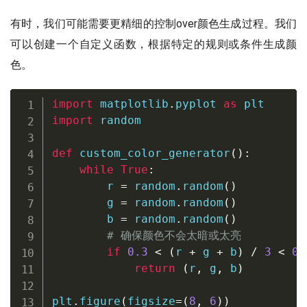
有时，我们可能需要更精细的控制over颜色生成过程。我们
可以创建一个自定义函数，根据特定的规则或条件生成颜
色。
import
 matplotlib
.
pyplot 
as
import
 random

def
custom_color_generator
(
)
:
while
True
:
        r 
=
 random
.
random
(
)
        g 
=
 random
.
random
(
)
        b 
=
 random
.
random
(
)
# 确保颜色不会太暗或太亮
if
0.3
<
(
r 
+
 g 
+
 b
)
/
3
<
0.
return
(
r
,
 g
,
 b
)
plt
.
figure
(
figsize
=
(
8
,
6
)
)