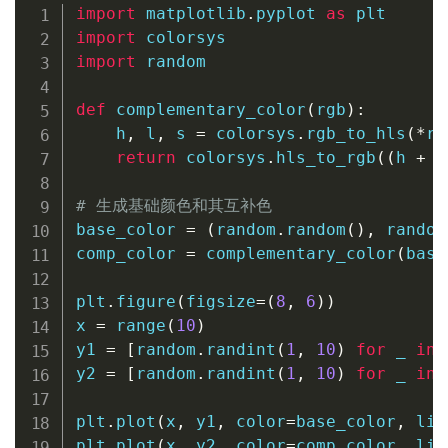
import
 matplotlib
.
pyplot 
as
import
import
 random

def
complementary_color
(
rgb
)
:
    h
,
 l
,
 s 
=
 colorsys
.
rgb_to_hls
(
*
rg
return
 colorsys
.
hls_to_rgb
(
(
h 
+
0
# 生成基础颜色和其互补色
base_color 
=
(
random
.
random
(
)
,
 random
comp_color 
=
 complementary_color
(
base
plt
.
figure
(
figsize
=
(
8
,
6
)
)
x 
=
range
(
10
)
y1 
=
[
random
.
randint
(
1
,
10
)
for
 _ 
in
y2 
=
[
random
.
randint
(
1
,
10
)
for
 _ 
in
plt
.
plot
(
x
,
 y1
,
 color
=
base_color
,
 lin
plt
.
plot
(
x
,
 y2
,
 color
=
comp_color
,
 lin