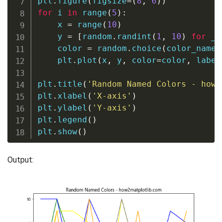
plt
.
figure
(
figsize
=
(
8
,
6
)
)
for
 i 
in
range
(
5
)
:
    x 
=
range
(
10
)
    y 
=
[
random
.
randint
(
1
,
10
)
for
 _ 
    color 
=
 random
.
choice
(
color_names
    plt
.
plot
(
x
,
 y
,
 color
=
color
,
 label
plt
.
title
(
'Random Named Colors - how2
plt
.
xlabel
(
'X-axis'
)
plt
.
ylabel
(
'Y-axis'
)
plt
.
legend
(
)
plt
.
show
(
)
Output: