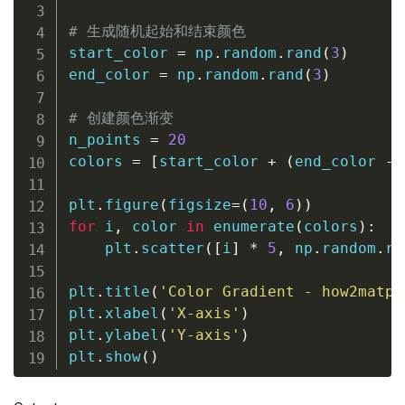
# 生成随机起始和结束颜色
start_color 
=
 np
.
random
.
rand
(
3
)
end_color 
=
 np
.
random
.
rand
(
3
)
# 创建颜色渐变
n_points 
=
20
colors 
=
[
start_color 
+
(
end_color 
-
 
plt
.
figure
(
figsize
=
(
10
,
6
)
)
for
 i
,
 color 
in
enumerate
(
colors
)
:
    plt
.
scatter
(
[
i
]
*
5
,
 np
.
random
.
ra
plt
.
title
(
'Color Gradient - how2matpl
plt
.
xlabel
(
'X-axis'
)
plt
.
ylabel
(
'Y-axis'
)
plt
.
show
(
)