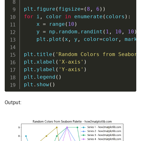
plt
.
figure
(
figsize
=
(
8
,
6
)
)
for
 i
,
 color 
in
enumerate
(
colors
)
:
    x 
=
range
(
10
)
    y 
=
 np
.
random
.
randint
(
1
,
10
,
10
)
    plt
.
plot
(
x
,
 y
,
 color
=
color
,
 marke
plt
.
title
(
'Random Colors from Seaborn
plt
.
xlabel
(
'X-axis'
)
plt
.
ylabel
(
'Y-axis'
)
plt
.
legend
(
)
plt
.
show
(
)
Output: