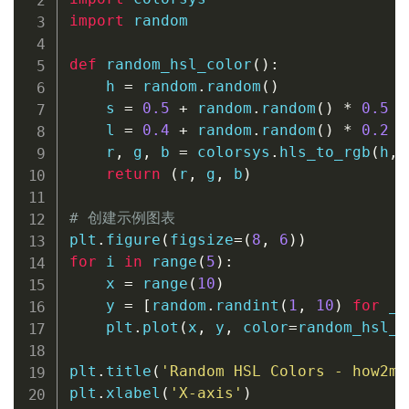
import
 random

def
random_hsl_color
(
)
:
    h 
=
 random
.
random
(
)
    s 
=
0.5
+
 random
.
random
(
)
*
0.5
    l 
=
0.4
+
 random
.
random
(
)
*
0.2
    r
,
 g
,
 b 
=
 colorsys
.
hls_to_rgb
(
h
,
 
return
(
r
,
 g
,
 b
)
# 创建示例图表
plt
.
figure
(
figsize
=
(
8
,
6
)
)
for
 i 
in
range
(
5
)
:
    x 
=
range
(
10
)
    y 
=
[
random
.
randint
(
1
,
10
)
for
 _ 
    plt
.
plot
(
x
,
 y
,
 color
=
random_hsl_c
plt
.
title
(
'Random HSL Colors - how2ma
plt
.
xlabel
(
'X-axis'
)