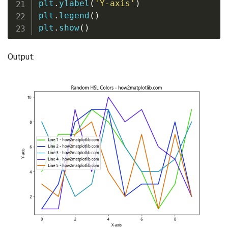
plt
.
ylabel
(
'Y-axis'
)
plt
.
legend
(
)
plt
.
show
(
)
Output: