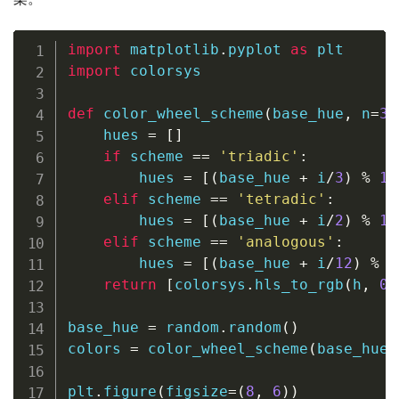
import
 matplotlib
.
pyplot 
as
import
 colorsys

def
color_wheel_scheme
(
base_hue
,
 n
=
3
,
    hues 
=
[
]
if
 scheme 
==
'triadic'
:
        hues 
=
[
(
base_hue 
+
 i
/
3
)
%
1
elif
 scheme 
==
'tetradic'
:
        hues 
=
[
(
base_hue 
+
 i
/
2
)
%
1
elif
 scheme 
==
'analogous'
:
        hues 
=
[
(
base_hue 
+
 i
/
12
)
%
1
return
[
colorsys
.
hls_to_rgb
(
h
,
0.
base_hue 
=
 random
.
random
(
)
colors 
=
 color_wheel_scheme
(
base_hue
,
plt
.
figure
(
figsize
=
(
8
,
6
)
)