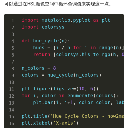
可以通过在HSL颜色空间中循环色调值来实现这一点。
import
 matplotlib
.
pyplot 
as
import
 colorsys

def
hue_cycle
(
n
)
:
    hues 
=
[
i 
/
 n 
for
 i 
in
range
(
n
)
]
return
[
colorsys
.
hls_to_rgb
(
h
,
0.
n_colors 
=
8
colors 
=
 hue_cycle
(
n_colors
)
plt
.
figure
(
figsize
=
(
10
,
6
)
)
for
 i
,
 color 
in
enumerate
(
colors
)
:
    plt
.
bar
(
i
,
 i
+
1
,
 color
=
color
,
 labe
plt
.
title
(
'Hue Cycle Colors - how2mat
plt
.
xlabel
(
'X-axis'
)