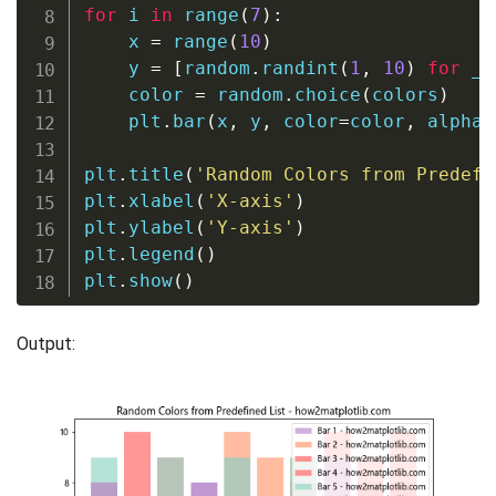
for
 i 
in
range
(
7
)
:
    x 
=
range
(
10
)
    y 
=
[
random
.
randint
(
1
,
10
)
for
 _ 
    color 
=
 random
.
choice
(
colors
)
    plt
.
bar
(
x
,
 y
,
 color
=
color
,
 alpha
=
plt
.
title
(
'Random Colors from Predefi
plt
.
xlabel
(
'X-axis'
)
plt
.
ylabel
(
'Y-axis'
)
plt
.
legend
(
)
plt
.
show
(
)
Output: