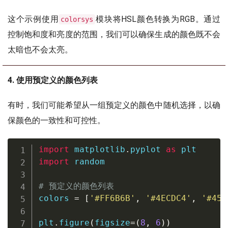
这个示例使用
模块将HSL颜色转换为RGB。通过
colorsys
控制饱和度和亮度的范围，我们可以确保生成的颜色既不会
太暗也不会太亮。
4. 使用预定义的颜色列表
有时，我们可能希望从一组预定义的颜色中随机选择，以确
保颜色的一致性和可控性。
import
 matplotlib
.
pyplot 
as
import
 random

# 预定义的颜色列表
colors 
=
[
'#FF6B6B'
,
'#4ECDC4'
,
'#45B
plt
.
figure
(
figsize
=
(
8
,
6
)
)