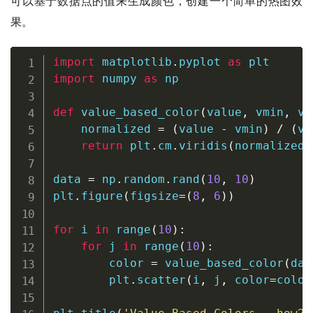
可以基于数据点的值来生成颜色，创建一个简单的热图效
果。
import
 matplotlib
.
pyplot 
as
import
 numpy 
as
 np

def
value_based_color
(
value
,
 vmin
,
 vm
    normalized 
=
(
value 
-
 vmin
)
/
(
vm
return
 plt
.
cm
.
viridis
(
normalized
)
data 
=
 np
.
random
.
rand
(
10
,
10
)
plt
.
figure
(
figsize
=
(
8
,
6
)
)
for
 i 
in
range
(
10
)
:
for
 j 
in
range
(
10
)
:
        color 
=
 value_based_color
(
dat
        plt
.
scatter
(
i
,
 j
,
 color
=
color