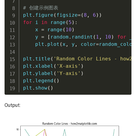
# 创建示例图表
plt
.
figure
(
figsize
=
(
8
,
6
)
)
for
 i 
in
range
(
5
)
:
    x 
=
range
(
10
)
    y 
=
[
random
.
randint
(
1
,
10
)
for
 _ 
    plt
.
plot
(
x
,
 y
,
 color
=
random_color
plt
.
title
(
'Random Color Lines - how2m
plt
.
xlabel
(
'X-axis'
)
plt
.
ylabel
(
'Y-axis'
)
plt
.
legend
(
)
plt
.
show
(
)
Output: