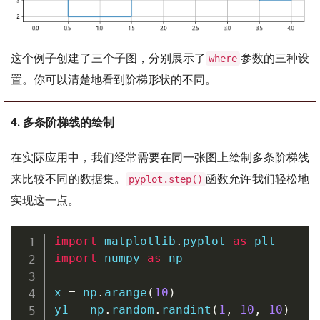
这个例子创建了三个子图，分别展示了
参数的三种设
where
置。你可以清楚地看到阶梯形状的不同。
4. 多条阶梯线的绘制
在实际应用中，我们经常需要在同一张图上绘制多条阶梯线
来比较不同的数据集。
函数允许我们轻松地
pyplot.step()
实现这一点。
import
 matplotlib
.
pyplot 
as
import
 numpy 
as
 np

x 
=
 np
.
arange
(
10
)
y1 
=
 np
.
random
.
randint
(
1
,
10
,
10
)