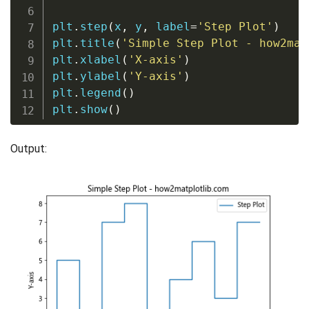
plt
.
step
(
x
,
 y
,
 label
=
'Step Plot'
)
plt
.
title
(
'Simple Step Plot - how2mat
plt
.
xlabel
(
'X-axis'
)
plt
.
ylabel
(
'Y-axis'
)
plt
.
legend
(
)
plt
.
show
(
)
Output: