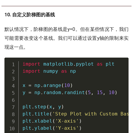
10. 自定义阶梯图的基线
默认情况下，阶梯图的基线是y=0。但在某些情况下，我们
可能需要改变这个基线。我们可以通过设置y轴的限制来实
现这一点。
import
 matplotlib
.
pyplot 
as
import
 numpy 
as
 np

x 
=
 np
.
arange
(
10
)
y 
=
 np
.
random
.
randint
(
5
,
15
,
10
)
plt
.
step
(
x
,
 y
)
plt
.
title
(
'Step Plot with Custom Base
plt
.
xlabel
(
'X-axis'
)
plt
.
ylabel
(
'Y-axis'
)