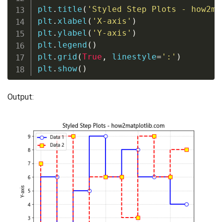
plt
.
title
(
'Styled Step Plots - how2ma
plt
.
xlabel
(
'X-axis'
)
plt
.
ylabel
(
'Y-axis'
)
plt
.
legend
(
)
plt
.
grid
(
True
,
 linestyle
=
':'
)
plt
.
show
(
)
Output: