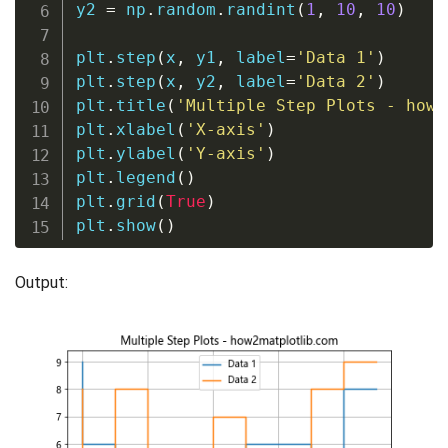
y2 
=
 np
.
random
.
randint
(
1
,
10
,
10
)
plt
.
step
(
x
,
 y1
,
 label
=
'Data 1'
)
plt
.
step
(
x
,
 y2
,
 label
=
'Data 2'
)
plt
.
title
(
'Multiple Step Plots - how2
plt
.
xlabel
(
'X-axis'
)
plt
.
ylabel
(
'Y-axis'
)
plt
.
legend
(
)
plt
.
grid
(
True
)
plt
.
show
(
)
Output: