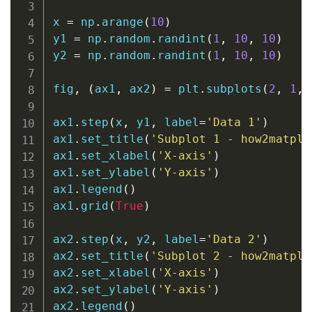
x 
=
 np
.
arange
(
10
)
y1 
=
 np
.
random
.
randint
(
1
,
10
,
10
)
y2 
=
 np
.
random
.
randint
(
1
,
10
,
10
)
fig
,
(
ax1
,
 ax2
)
=
 plt
.
subplots
(
2
,
1
,
 
ax1
.
step
(
x
,
 y1
,
 label
=
'Data 1'
)
ax1
.
set_title
(
'Subplot 1 - how2matplo
ax1
.
set_xlabel
(
'X-axis'
)
ax1
.
set_ylabel
(
'Y-axis'
)
ax1
.
legend
(
)
ax1
.
grid
(
True
)
ax2
.
step
(
x
,
 y2
,
 label
=
'Data 2'
)
ax2
.
set_title
(
'Subplot 2 - how2matplo
ax2
.
set_xlabel
(
'X-axis'
)
ax2
.
set_ylabel
(
'Y-axis'
)
ax2
.
legend
(
)