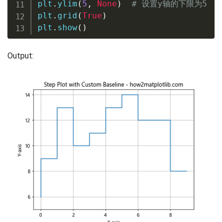
plt
.
ylim
(
5
,
None
)
# 设置y轴的下限为5
plt
.
grid
(
True
)
plt
.
show
(
)
Output: