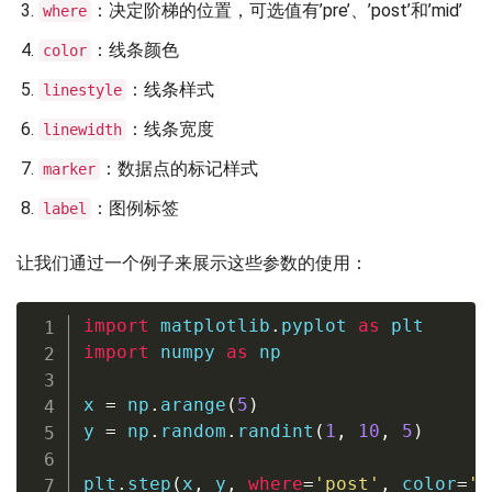
：决定阶梯的位置，可选值有’pre’、’post’和’mid’
where
：线条颜色
color
：线条样式
linestyle
：线条宽度
linewidth
：数据点的标记样式
marker
：图例标签
label
让我们通过一个例子来展示这些参数的使用：
import
 matplotlib
.
pyplot 
as
import
 numpy 
as
 np

x 
=
 np
.
arange
(
5
)
y 
=
 np
.
random
.
randint
(
1
,
10
,
5
)
plt
.
step
(
x
,
 y
,
where
=
'post'
,
 color
=
'r