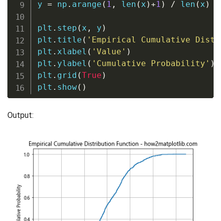
y 
=
 np
.
arange
(
1
,
len
(
x
)
+
1
)
/
len
(
x
)
plt
.
step
(
x
,
 y
)
plt
.
title
(
'Empirical Cumulative Distr
plt
.
xlabel
(
'Value'
)
plt
.
ylabel
(
'Cumulative Probability'
)
plt
.
grid
(
True
)
plt
.
show
(
)
Output: