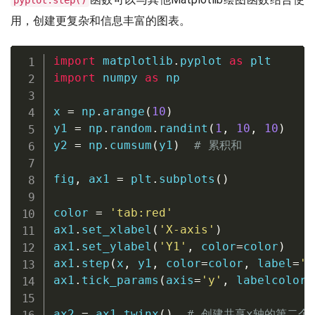
pyplot.step()
用，创建更复杂和信息丰富的图表。
import
 matplotlib
.
pyplot 
as
import
 numpy 
as
 np

x 
=
 np
.
arange
(
10
)
y1 
=
 np
.
random
.
randint
(
1
,
10
,
10
)
y2 
=
 np
.
cumsum
(
y1
)
# 累积和
fig
,
 ax1 
=
 plt
.
subplots
(
)
color 
=
'tab:red'
ax1
.
set_xlabel
(
'X-axis'
)
ax1
.
set_ylabel
(
'Y1'
,
 color
=
color
)
ax1
.
step
(
x
,
 y1
,
 color
=
color
,
 label
=
'S
ax1
.
tick_params
(
axis
=
'y'
,
 labelcolor
=
ax2 
=
 ax1
.
twinx
(
)
# 创建共享x轴的第二个