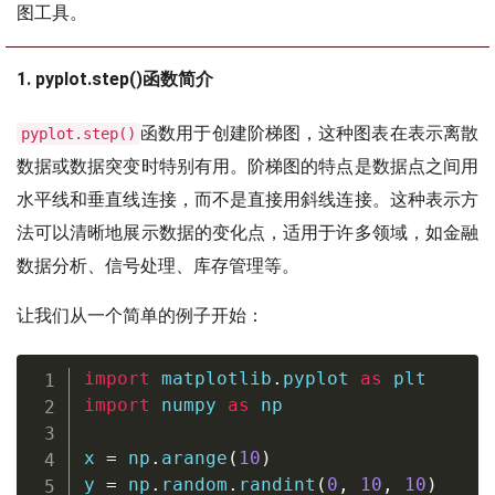
图工具。
1. pyplot.step()函数简介
函数用于创建阶梯图，这种图表在表示离散
pyplot.step()
数据或数据突变时特别有用。阶梯图的特点是数据点之间用
水平线和垂直线连接，而不是直接用斜线连接。这种表示方
法可以清晰地展示数据的变化点，适用于许多领域，如金融
数据分析、信号处理、库存管理等。
让我们从一个简单的例子开始：
import
 matplotlib
.
pyplot 
as
import
 numpy 
as
 np

x 
=
 np
.
arange
(
10
)
y 
=
 np
.
random
.
randint
(
0
,
10
,
10
)