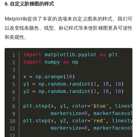
6. 自定义阶梯图的样式
Matplotlib提供了丰富的选项来自定义图表的样式。我们可
以改变线条颜色、线型、标记样式等来使阶梯图更具可读性
和美观性。
import
 matplotlib
.
pyplot 
as
import
 numpy 
as
 np

x 
=
 np
.
arange
(
10
)
y1 
=
 np
.
random
.
randint
(
1
,
10
,
10
)
y2 
=
 np
.
random
.
randint
(
1
,
10
,
10
)
plt
.
step
(
x
,
 y1
,
 color
=
'blue'
,
 linesty
         markersize
=
8
,
 markerfacecolo
plt
.
step
(
x
,
 y2
,
 color
=
'red'
,
 linestyl
         markersize
=
8
,
 markerfacecolo