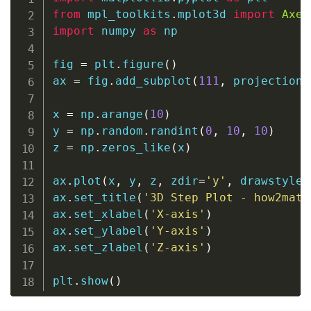
from
 mpl_toolkits
.
mplot3d 
import
Axes
import
 numpy 
as
 np

fig 
=
 plt
.
figure
(
)
ax 
=
 fig
.
add_subplot
(
111
,
 projection
=
x 
=
 np
.
arange
(
10
)
y 
=
 np
.
random
.
randint
(
0
,
10
,
10
)
z 
=
 np
.
zeros_like
(
x
)
ax
.
plot
(
x
,
 y
,
 z
,
 zdir
=
'y'
,
 drawstyle
=
ax
.
set_title
(
'3D Step Plot - how2matp
ax
.
set_xlabel
(
'X-axis'
)
ax
.
set_ylabel
(
'Y-axis'
)
ax
.
set_zlabel
(
'Z-axis'
)
plt
.
show
(
)