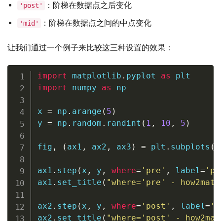
：阶梯在数据点之后变化
'post'
：阶梯在数据点之间的中点变化
'mid'
让我们通过一个例子来比较这三种设置的效果：
import
 matplotlib
.
pyplot 
as
import
 numpy 
as
 np

x 
=
 np
.
arange
(
5
)
y 
=
 np
.
random
.
randint
(
1
,
10
,
5
)
fig
,
(
ax1
,
 ax2
,
 ax3
)
=
 plt
.
subplots
(
3
ax1
.
step
(
x
,
 y
,
where
=
'pre'
,
 label
=
'pr
ax1
.
set_title
(
"where='pre' - how2matp
ax2
.
step
(
x
,
 y
,
where
=
'post'
,
 label
=
'p
ax2
.
set_title
(
"where='post' - how2mat