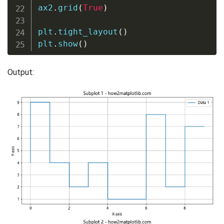
ax2
.
grid
(
True
)
plt
.
tight_layout
(
)
plt
.
show
(
)
Output: