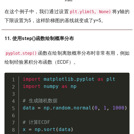
在这个例子中，我们通过设置
将y轴的
plt.ylim(5, None)
下限设置为5，这样阶梯图的基线就变成了y=5。
11. 使用step()函数绘制概率分布
函数在绘制离散概率分布时非常有用，例如
pyplot.step()
绘制经验累积分布函数（ECDF）。
import
 matplotlib
.
pyplot 
as
import
 numpy 
as
 np

# 生成随机数据
data 
=
 np
.
random
.
normal
(
0
,
1
,
1000
)
# 计算ECDF
x 
=
 np
.
sort
(
data
)