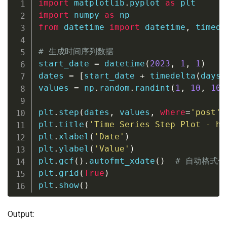
import
 matplotlib
.
pyplot 
as
import
 numpy 
as
from
 datetime 
import
 datetime
,
 timede
# 生成时间序列数据
start_date 
=
 datetime
(
2023
,
1
,
1
)
dates 
=
[
start_date 
+
 timedelta
(
days
=
values 
=
 np
.
random
.
randint
(
1
,
10
,
10
)
plt
.
step
(
dates
,
 values
,
where
=
'post'
)
plt
.
title
(
'Time Series Step Plot - ho
plt
.
xlabel
(
'Date'
)
plt
.
ylabel
(
'Value'
)
plt
.
gcf
(
)
.
autofmt_xdate
(
)
# 自动格式
plt
.
grid
(
True
)
plt
.
show
(
)
Output: