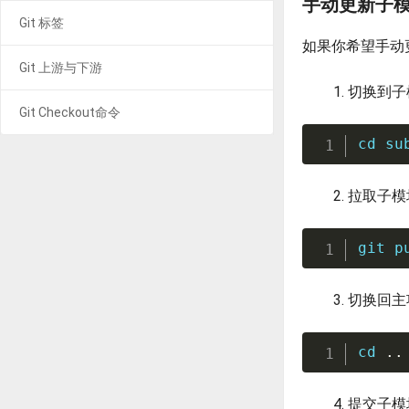
手动更新子
Git 标签
如果你希望手动
Git 上游与下游
切换到子
Git Checkout命令
cd
 su
拉取子模
git
 p
切换回主
cd
..
提交子模