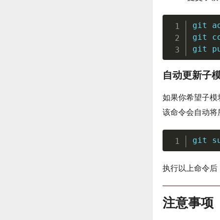
git
a
git
 c
git
 p
自动更新子
如果你希望子模
该命令会自动将
git
 s
执行以上命令后，
注意事项