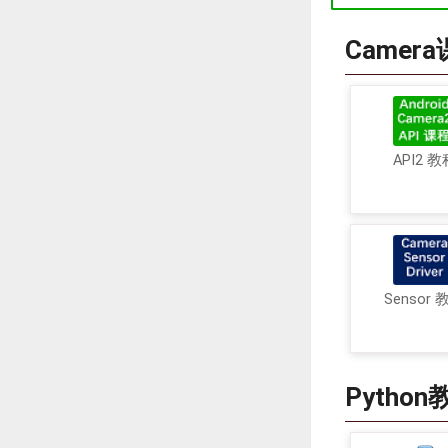
Camer
API2 教
Sensor 
Python