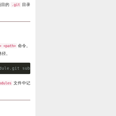
项目的
目录
.git
命令。
> <path>
路径。
dule.git submodules/submodule
文件中记
odules