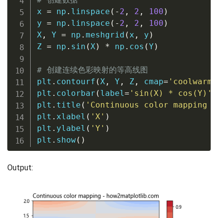
x 
=
 np
.
linspace
(
-
2
,
2
,
100
)
y 
=
 np
.
linspace
(
-
2
,
2
,
100
)
X
,
 Y 
=
 np
.
meshgrid
(
x
,
 y
)
Z 
=
 np
.
sin
(
X
)
*
 np
.
cos
(
Y
)
# 创建连续色彩映射的等高线图
plt
.
contourf
(
X
,
 Y
,
 Z
,
 cmap
=
'coolwarm'
plt
.
colorbar
(
label
=
'sin(X) * cos(Y)'
)
plt
.
title
(
'Continuous color mapping -
plt
.
xlabel
(
'X'
)
plt
.
ylabel
(
'Y'
)
plt
.
show
(
)
Output: