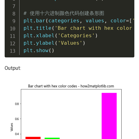
# 使用十六进制颜色代码创建条形图
plt
.
bar
(
categories
,
 values
,
 color
=
[
'#
plt
.
title
(
'Bar chart with hex color c
plt
.
xlabel
(
'Categories'
)
plt
.
ylabel
(
'Values'
)
plt
.
show
(
)
Output: