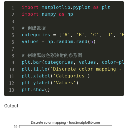
import
 matplotlib
.
pyplot 
as
import
 numpy 
as
 np

# 创建数据
categories 
=
[
'A'
,
'B'
,
'C'
,
'D'
,
'E'
values 
=
 np
.
random
.
rand
(
5
)
# 创建离散色彩映射的条形图
plt
.
bar
(
categories
,
 values
,
 color
=
plt
plt
.
title
(
'Discrete color mapping - h
plt
.
xlabel
(
'Categories'
)
plt
.
ylabel
(
'Values'
)
plt
.
show
(
)
Output: