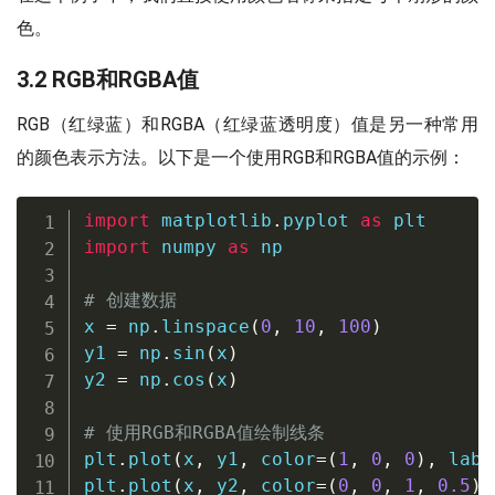
色。
3.2 RGB和RGBA值
RGB（红绿蓝）和RGBA（红绿蓝透明度）值是另一种常用
的颜色表示方法。以下是一个使用RGB和RGBA值的示例：
import
 matplotlib
.
pyplot 
as
import
 numpy 
as
 np

# 创建数据
x 
=
 np
.
linspace
(
0
,
10
,
100
)
y1 
=
 np
.
sin
(
x
)
y2 
=
 np
.
cos
(
x
)
# 使用RGB和RGBA值绘制线条
plt
.
plot
(
x
,
 y1
,
 color
=
(
1
,
0
,
0
)
,
 labe
plt
.
plot
(
x
,
 y2
,
 color
=
(
0
,
0
,
1
,
0.5
)
,