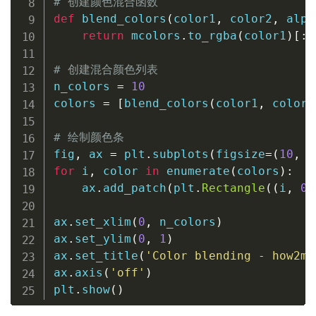
# 创建颜色混合函数
def
blend_colors
(
color1
,
 color2
,
 alph
return
 mcolors
.
to_rgba
(
color1
)
[
:
3
# 创建混合颜色列表
n_colors 
=
10
colors 
=
[
blend_colors
(
color1
,
 color2
# 绘制颜色条
fig
,
 ax 
=
 plt
.
subplots
(
figsize
=
(
10
,
2
for
 i
,
 color 
in
enumerate
(
colors
)
:
    ax
.
add_patch
(
plt
.
Rectangle
(
(
i
,
0
)
ax
.
set_xlim
(
0
,
 n_colors
)
ax
.
set_ylim
(
0
,
1
)
ax
.
set_title
(
'Color blending - how2ma
ax
.
axis
(
'off'
)
plt
.
show
(
)