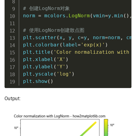
# 创建LogNorm对象
norm 
=
 mcolors
.
LogNorm
(
vmin
=
y
.
min
(
)
,
 
# 使用LogNorm创建散点图
plt
.
scatter
(
x
,
 y
,
 c
=
y
,
 norm
=
norm
,
 cma
plt
.
colorbar
(
label
=
'exp(x)'
)
plt
.
title
(
'Color normalization with L
plt
.
xlabel
(
'X'
)
plt
.
ylabel
(
'Y'
)
plt
.
yscale
(
'log'
)
plt
.
show
(
)
Output: