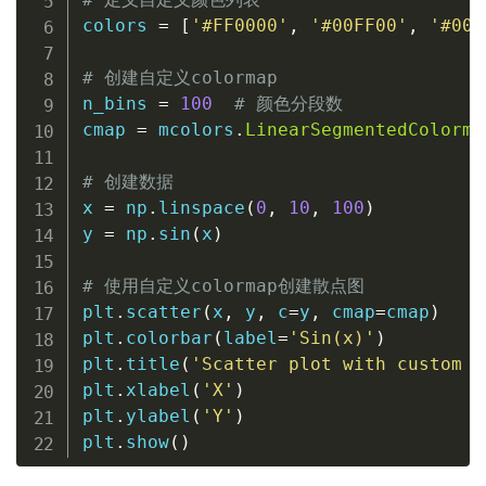
colors 
=
[
'#FF0000'
,
'#00FF00'
,
'#000
# 创建自定义colormap
n_bins 
=
100
# 颜色分段数
cmap 
=
 mcolors
.
LinearSegmentedColorma
# 创建数据
x 
=
 np
.
linspace
(
0
,
10
,
100
)
y 
=
 np
.
sin
(
x
)
# 使用自定义colormap创建散点图
plt
.
scatter
(
x
,
 y
,
 c
=
y
,
 cmap
=
cmap
)
plt
.
colorbar
(
label
=
'Sin(x)'
)
plt
.
title
(
'Scatter plot with custom c
plt
.
xlabel
(
'X'
)
plt
.
ylabel
(
'Y'
)
plt
.
show
(
)