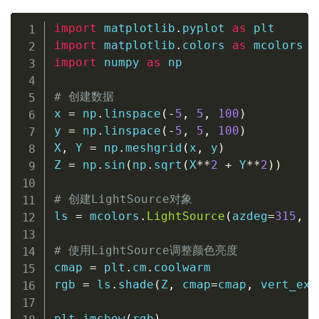
import
 matplotlib
.
pyplot 
as
import
 matplotlib
.
colors 
as
import
 numpy 
as
 np

# 创建数据
x 
=
 np
.
linspace
(
-
5
,
5
,
100
)
y 
=
 np
.
linspace
(
-
5
,
5
,
100
)
X
,
 Y 
=
 np
.
meshgrid
(
x
,
 y
)
Z 
=
 np
.
sin
(
np
.
sqrt
(
X
**
2
+
 Y
**
2
)
)
# 创建LightSource对象
ls 
=
 mcolors
.
LightSource
(
azdeg
=
315
,
 a
# 使用LightSource调整颜色亮度
cmap 
=
 plt
.
cm
.
coolwarm

rgb 
=
 ls
.
shade
(
Z
,
 cmap
=
cmap
,
 vert_exa
plt
.
imshow
(
rgb
)