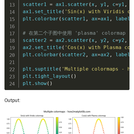
scatter1 
=
 ax1
.
scatter
(
x
,
 y1
,
 c
=
y1
,
 c
ax1
.
set_title
(
'Sin(x) with Viridis co
plt
.
colorbar
(
scatter1
,
 ax
=
ax1
,
 label
=
# 在第二个子图中使用 'plasma' colormap
scatter2 
=
 ax2
.
scatter
(
x
,
 y2
,
 c
=
y2
,
 c
ax2
.
set_title
(
'Cos(x) with Plasma col
plt
.
colorbar
(
scatter2
,
 ax
=
ax2
,
 label
=
plt
.
suptitle
(
'Multiple colormaps - ho
plt
.
tight_layout
(
)
plt
.
show
(
)
Output: