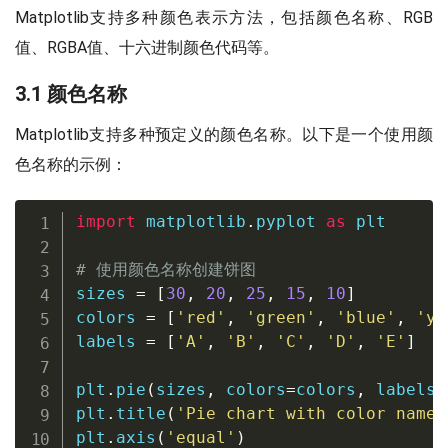
Matplotlib支持多种颜色表示方法，包括颜色名称、RGB
值、RGBA值、十六进制颜色代码等。
3.1 颜色名称
Matplotlib支持多种预定义的颜色名称。以下是一个使用颜
色名称的示例：
import
 matplotlib
.
pyplot 
as
 plt

# 使用颜色名称创建饼图
sizes 
=
[
30
,
20
,
25
,
15
,
10
]
colors 
=
[
'red'
,
'green'
,
'blue'
,
'ye
labels 
=
[
'A'
,
'B'
,
'C'
,
'D'
,
'E'
]
plt
.
pie
(
sizes
,
 colors
=
colors
,
 labels
=
plt
.
title
(
'Pie chart with color names
plt
.
axis
(
'equal'
)