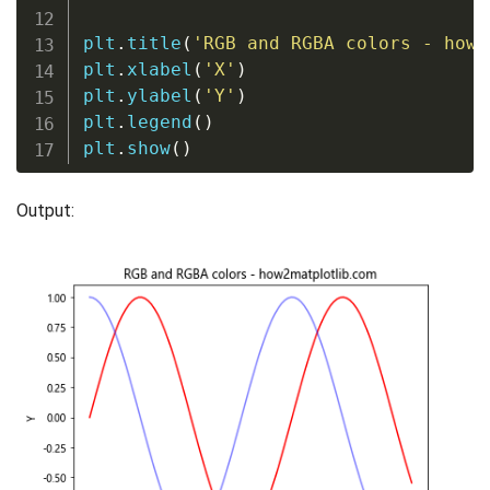
plt
.
title
(
'RGB and RGBA colors - how2
plt
.
xlabel
(
'X'
)
plt
.
ylabel
(
'Y'
)
plt
.
legend
(
)
plt
.
show
(
)
Output: