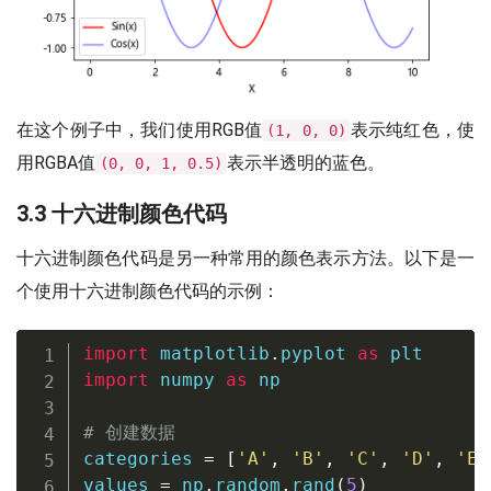
在这个例子中，我们使用RGB值
表示纯红色，使
(1, 0, 0)
用RGBA值
表示半透明的蓝色。
(0, 0, 1, 0.5)
3.3 十六进制颜色代码
十六进制颜色代码是另一种常用的颜色表示方法。以下是一
个使用十六进制颜色代码的示例：
import
 matplotlib
.
pyplot 
as
import
 numpy 
as
 np

# 创建数据
categories 
=
[
'A'
,
'B'
,
'C'
,
'D'
,
'E'
values 
=
 np
.
random
.
rand
(
5
)