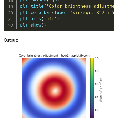
plt
.
title
(
'Color brightness adjustmen
plt
.
colorbar
(
label
=
'sin(sqrt(X^2 + Y^
plt
.
axis
(
'off'
)
plt
.
show
(
)
Output: