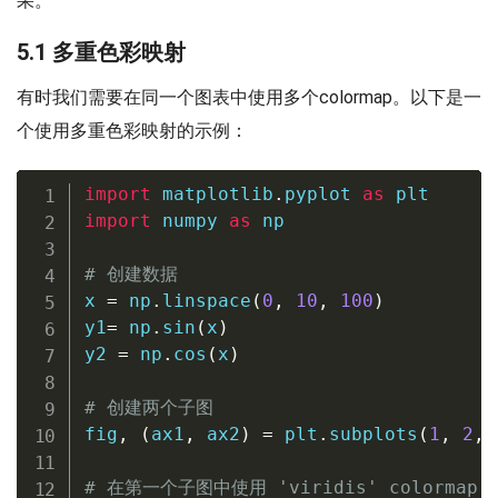
果。
5.1 多重色彩映射
有时我们需要在同一个图表中使用多个colormap。以下是一
个使用多重色彩映射的示例：
import
 matplotlib
.
pyplot 
as
import
 numpy 
as
 np

# 创建数据
x 
=
 np
.
linspace
(
0
,
10
,
100
)
y1
=
 np
.
sin
(
x
)
y2 
=
 np
.
cos
(
x
)
# 创建两个子图
fig
,
(
ax1
,
 ax2
)
=
 plt
.
subplots
(
1
,
2
,
 
# 在第一个子图中使用 'viridis' colormap