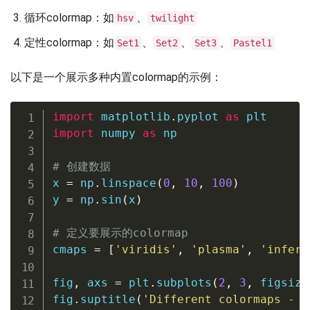
循环colormap：如
、
hsv
twilight
定性colormap：如
、
、
、
Set1
Set2
Set3
Pastel1
以下是一个展示多种内置colormap的示例：
import
 matplotlib
.
pyplot 
as
import
 numpy 
as
 np

# 创建数据
x 
=
 np
.
linspace
(
0
,
10
,
100
)
y 
=
 np
.
sin
(
x
)
# 定义要展示的colormap
cmaps 
=
[
'viridis'
,
'plasma'
,
'infern
fig
,
 axs 
=
 plt
.
subplots
(
2
,
3
,
 figsize
fig
.
suptitle
(
'Different colormaps - h