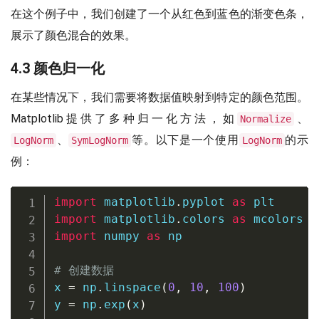
在这个例子中，我们创建了一个从红色到蓝色的渐变色条，
展示了颜色混合的效果。
4.3 颜色归一化
在某些情况下，我们需要将数据值映射到特定的颜色范围。
Matplotlib提供了多种归一化方法，如
、
Normalize
、
等。以下是一个使用
的示
LogNorm
SymLogNorm
LogNorm
例：
import
 matplotlib
.
pyplot 
as
import
 matplotlib
.
colors 
as
import
 numpy 
as
 np

# 创建数据
x 
=
 np
.
linspace
(
0
,
10
,
100
)
y 
=
 np
.
exp
(
x
)