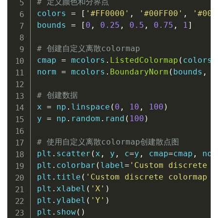
# 定义颜色和分界点
colors 
=
[
'#FF0000'
,
'#00FF00'
,
'#000
bounds 
=
[
0
,
0.25
,
0.5
,
0.75
,
1
]
# 创建自定义离散colormap
cmap 
=
 mcolors
.
ListedColormap
(
colors
)
norm 
=
 mcolors
.
BoundaryNorm
(
bounds
,
 c
# 创建数据
x 
=
 np
.
linspace
(
0
,
10
,
100
)
y 
=
 np
.
random
.
rand
(
100
)
# 使用自定义离散colormap创建散点图
plt
.
scatter
(
x
,
 y
,
 c
=
y
,
 cmap
=
cmap
,
 nor
plt
.
colorbar
(
label
=
'Custom discrete c
plt
.
title
(
'Custom discrete colormap -
plt
.
xlabel
(
'X'
)
plt
.
ylabel
(
'Y'
)
plt
.
show
(
)