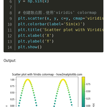
y 
=
 np
.
sin
(
x
)
# 创建散点图，使用'viridis' colormap
plt
.
scatter
(
x
,
 y
,
 c
=
y
,
 cmap
=
'viridis'
plt
.
colorbar
(
label
=
'Sin(x)'
)
plt
.
title
(
'Scatter plot with Viridis 
plt
.
xlabel
(
'X'
)
plt
.
ylabel
(
'Y'
)
plt
.
show
(
)
Output: