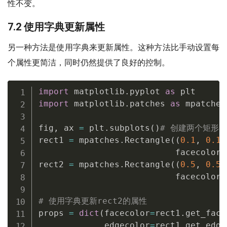
性不变。
7.2 使用字典更新属性
另一种方法是使用字典来更新属性。这种方法比手动设置每
个属性更简洁，同时仍然提供了良好的控制。
import
 matplotlib
.
pyplot 
as
import
 matplotlib
.
patches 
as
 mpatches

fig
,
 ax 
=
 plt
.
subplots
(
)
# 创建两个矩形
rect1 
=
 mpatches
.
Rectangle
(
(
0.1
,
0.1
)
                           facecolor
=
rect2 
=
 mpatches
.
Rectangle
(
(
0.5
,
0.5
)
                           facecolor
=
# 使用字典更新rect2的属性
props 
=
dict
(
facecolor
=
rect1
.
get_face
             edgecolor
=
rect1
.
get_edge