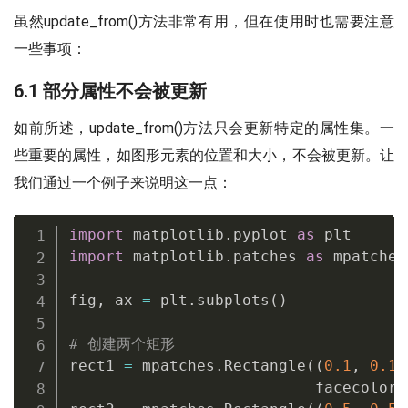
虽然update_from()方法非常有用，但在使用时也需要注意
一些事项：
6.1 部分属性不会被更新
如前所述，update_from()方法只会更新特定的属性集。一
些重要的属性，如图形元素的位置和大小，不会被更新。让
我们通过一个例子来说明这一点：
import
 matplotlib
.
pyplot 
as
import
 matplotlib
.
patches 
as
 mpatches

fig
,
 ax 
=
 plt
.
subplots
(
)
# 创建两个矩形
rect1 
=
 mpatches
.
Rectangle
(
(
0.1
,
0.1
)
                           facecolor
=