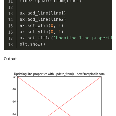
line2
.
update_from
(
line1
)
ax
.
add_line
(
line1
)
ax
.
add_line
(
line2
)
ax
.
set_xlim
(
0
,
1
)
ax
.
set_ylim
(
0
,
1
)
ax
.
set_title
(
'Updating line propertie
plt
.
show
(
)
Output: