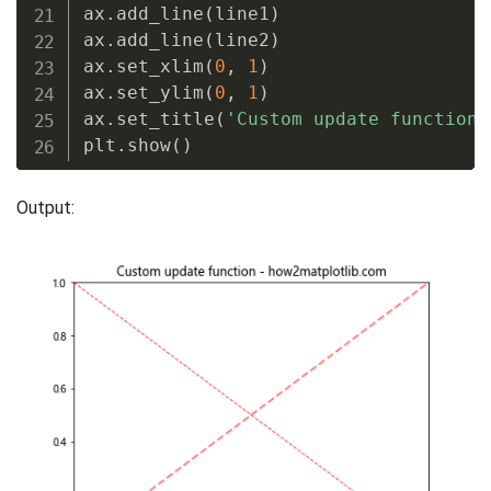
ax
.
add_line
(
line1
)
ax
.
add_line
(
line2
)
ax
.
set_xlim
(
0
,
1
)
ax
.
set_ylim
(
0
,
1
)
ax
.
set_title
(
'Custom update function 
plt
.
show
(
)
Output: