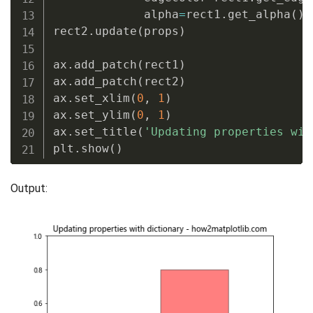
             alpha
=
rect1
.
get_alpha
(
)
)
rect2
.
update
(
props
)
ax
.
add_patch
(
rect1
)
ax
.
add_patch
(
rect2
)
ax
.
set_xlim
(
0
,
1
)
ax
.
set_ylim
(
0
,
1
)
ax
.
set_title
(
'Updating properties wit
plt
.
show
(
)
Output: