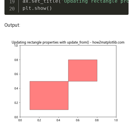
ax
.
set_title
(
'Updating rectangle prop
plt
.
show
(
)
Output: