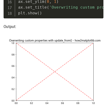
ax
.
set_ylim
(
0
,
1
)
ax
.
set_title
(
'Overwriting custom prop
plt
.
show
(
)
Output: