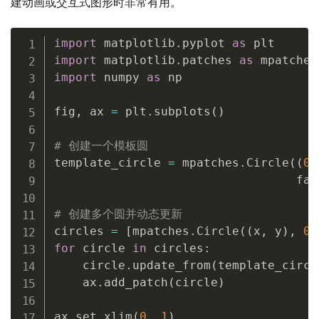
建动画或交互式图形时非常有用。
import
 matplotlib
.
pyplot 
as
import
 matplotlib
.
patches 
as
import
 numpy 
as
 np

fig
,
 ax 
=
 plt
.
subplots
(
)
# 创建一个模板圆
template_circle 
=
 mpatches
.
Circle
(
(
0.
                                  fac
# 创建多个圆并动态更新
circles 
=
[
mpatches
.
Circle
(
(
x
,
 y
)
,
0.
for
 circle 
in
 circles
:
    circle
.
update_from
(
template_circl
    ax
.
add_patch
(
circle
)
ax
.
set_xlim
(
0
,
1
)