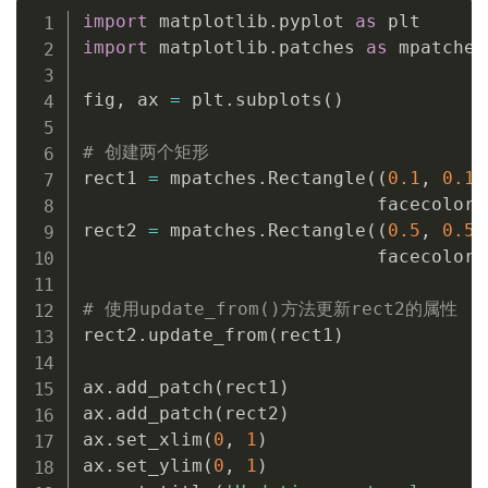
import
 matplotlib
.
pyplot 
as
import
 matplotlib
.
patches 
as
 mpatches

fig
,
 ax 
=
 plt
.
subplots
(
)
# 创建两个矩形
rect1 
=
 mpatches
.
Rectangle
(
(
0.1
,
0.1
)
                           facecolor
=
rect2 
=
 mpatches
.
Rectangle
(
(
0.5
,
0.5
)
                           facecolor
=
# 使用update_from()方法更新rect2的属性
rect2
.
update_from
(
rect1
)
ax
.
add_patch
(
rect1
)
ax
.
add_patch
(
rect2
)
ax
.
set_xlim
(
0
,
1
)
ax
.
set_ylim
(
0
,
1
)