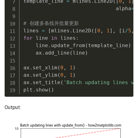
template_line 
=
 mlines
.
Line2D
(
[
0
,
1
]
,
                              alpha
=
0
# 创建多条线并批量更新
lines 
=
[
mlines
.
Line2D
(
[
0
,
1
]
,
[
i
/
5
,
for
 line 
in
 lines
:
    line
.
update_from
(
template_line
)
    ax
.
add_line
(
line
)
ax
.
set_xlim
(
0
,
1
)
ax
.
set_ylim
(
0
,
1
)
ax
.
set_title
(
'Batch updating lines wi
plt
.
show
(
)
Output: