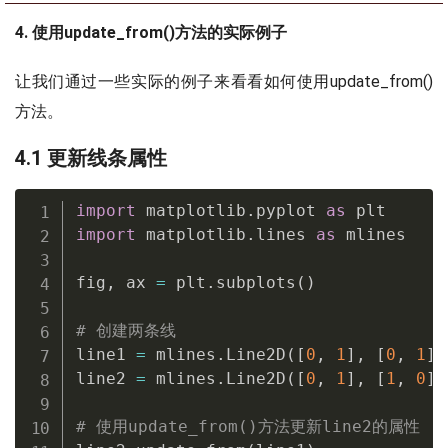
4. 使用update_from()方法的实际例子
让我们通过一些实际的例子来看看如何使用update_from()
方法。
4.1 更新线条属性
import
 matplotlib
.
pyplot 
as
import
 matplotlib
.
lines 
as
 mlines

fig
,
 ax 
=
 plt
.
subplots
(
)
# 创建两条线
line1 
=
 mlines
.
Line2D
(
[
0
,
1
]
,
[
0
,
1
]
,
line2 
=
 mlines
.
Line2D
(
[
0
,
1
]
,
[
1
,
0
]
,
# 使用update_from()方法更新line2的属性