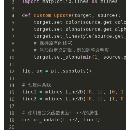
import
 matplotlib
.
lines 
as
 mlines

def
custom_update
(
target
,
 source
)
:
    target
.
set_color
(
source
.
get_color
    target
.
set_alpha
(
source
.
get_alpha
    target
.
set_linestyle
(
source
.
get_l
# 保持原有的线宽
# 添加自定义逻辑，例如调整透明度
    target
.
set_alpha
(
min
(
1
,
 source
.
ge
fig
,
 ax 
=
 plt
.
subplots
(
)
# 创建两条线
line1 
=
 mlines
.
Line2D
(
[
0
,
1
]
,
[
0
,
1
]
,
line2 
=
 mlines
.
Line2D
(
[
0
,
1
]
,
[
1
,
0
]
,
# 使用自定义函数更新line2的属性
custom_update
(
line2
,
 line1
)