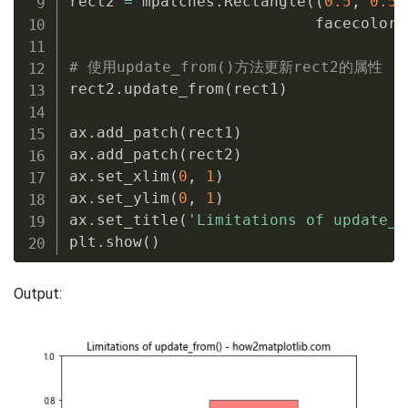
rect2 
=
 mpatches
.
Rectangle
(
(
0.5
,
0.5
)
                           facecolor
=
# 使用update_from()方法更新rect2的属性
rect2
.
update_from
(
rect1
)
ax
.
add_patch
(
rect1
)
ax
.
add_patch
(
rect2
)
ax
.
set_xlim
(
0
,
1
)
ax
.
set_ylim
(
0
,
1
)
ax
.
set_title
(
'Limitations of update_f
plt
.
show
(
)
Output: