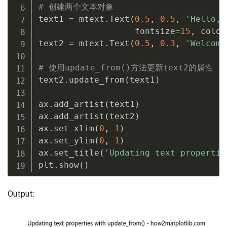
# 创建两个文本对象
text1 
=
 mtext
.
Text
(
0.5
,
0.5
,
'Hello, 
                   fontsize
=
15
,
 color
text2 
=
 mtext
.
Text
(
0.5
,
0.3
,
'Welcome
# 使用update_from()方法更新text2的属性
text2
.
update_from
(
text1
)
ax
.
add_artist
(
text1
)
ax
.
add_artist
(
text2
)
ax
.
set_xlim
(
0
,
1
)
ax
.
set_ylim
(
0
,
1
)
ax
.
set_title
(
'Updating text propertie
plt
.
show
(
)
Output: