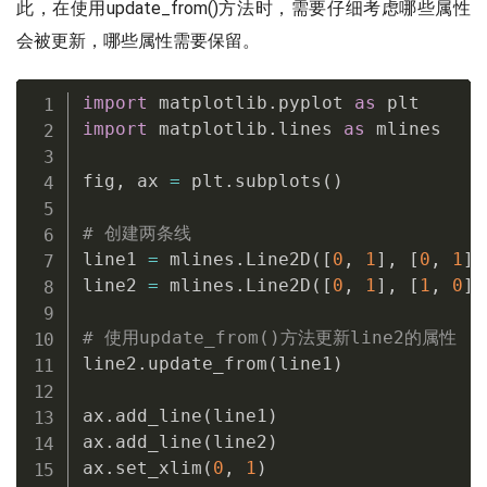
此，在使用update_from()方法时，需要仔细考虑哪些属性
会被更新，哪些属性需要保留。
import
 matplotlib
.
pyplot 
as
import
 matplotlib
.
lines 
as
 mlines

fig
,
 ax 
=
 plt
.
subplots
(
)
# 创建两条线
line1 
=
 mlines
.
Line2D
(
[
0
,
1
]
,
[
0
,
1
]
,
line2 
=
 mlines
.
Line2D
(
[
0
,
1
]
,
[
1
,
0
]
,
# 使用update_from()方法更新line2的属性
line2
.
update_from
(
line1
)
ax
.
add_line
(
line1
)
ax
.
add_line
(
line2
)
ax
.
set_xlim
(
0
,
1
)