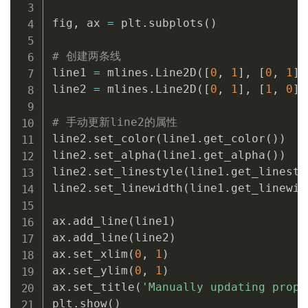
fig
,
 ax 
=
 plt
.
subplots
(
)
# 创建两条线
line1 
=
 mlines
.
Line2D
(
[
0
,
1
]
,
[
0
,
1
]
,
line2 
=
 mlines
.
Line2D
(
[
0
,
1
]
,
[
1
,
0
]
,
# 手动更新line2的属性
line2
.
set_color
(
line1
.
get_color
(
)
)
line2
.
set_alpha
(
line1
.
get_alpha
(
)
)
line2
.
set_linestyle
(
line1
.
get_linesty
line2
.
set_linewidth
(
line1
.
get_linewid
ax
.
add_line
(
line1
)
ax
.
add_line
(
line2
)
ax
.
set_xlim
(
0
,
1
)
ax
.
set_ylim
(
0
,
1
)
ax
.
set_title
(
'Manually updating prope
plt
.
show
(
)