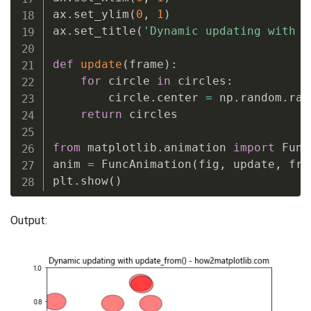
ax
.
set_ylim
(
0
,
1
)
ax
.
set_title
(
'Dynamic updating with u
def
update
(
frame
)
:
for
 circle 
in
 circles
:
        circle
.
center 
=
 np
.
random
.
ran
return
 circles

from
 matplotlib
.
animation 
import
 Func
anim 
=
 FuncAnimation
(
fig
,
 update
,
 fra
plt
.
show
(
)
Output: