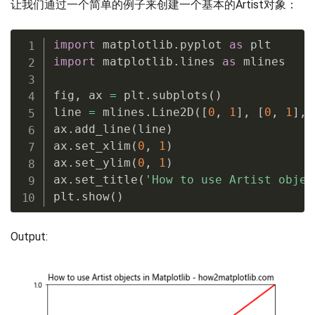
让我们通过一个简单的例子来创建一个基本的Artist对象：
import
 matplotlib
.
pyplot 
as
import
 matplotlib
.
lines 
as
 mlines

fig
,
 ax 
=
 plt
.
subplots
(
)
line 
=
 mlines
.
Line2D
(
[
0
,
1
]
,
[
0
,
1
]
,
 
ax
.
add_line
(
line
)
ax
.
set_xlim
(
0
,
1
)
ax
.
set_ylim
(
0
,
1
)
ax
.
set_title
(
'How to use Artist objec
plt
.
show
(
)
Output: